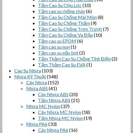
Tấm Cao Su Chịu Lực
(10)
Tấm cao su chống cháy
(6)
Tấm Cao Su Chống Mài Mòn
(8)
Tấm Cao Su Chống Thấm
(9)
Tấm Cao Su Chống Trơn Trượt
(7)
Tấm Cao Su Chống Va Đập
(10)
Tấm cao su EPDM
(6)
Tấm cao su non
(1)
Tấm cao su xốp bọt
(2)
Tấm Thảm Cao Su Chống Tĩnh Điện
(2)
Tấm Thảm Cao Su EVA
(1)
Cao Su Nhựa
(103)
Nhựa Kỹ Thuật
(548)
Cây Nhựa
(152)
Nhựa ABS
(41)
Cây Nhựa ABS
(20)
Tấm Nhựa ABS
(21)
Nhựa MC Nylon
(37)
Cây Nhựa MC Nylon
(18)
Tấm Nhựa MC Nylon
(19)
Nhựa PA6
(33)
Cây Nhựa PA6
(16)