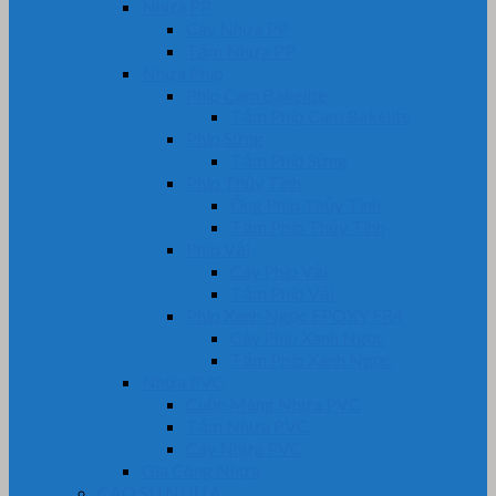
Nhựa PP
Cây Nhựa PP
Tấm Nhựa PP
Nhựa Phíp
Phip Cam Bakelite
Tấm Phíp Cam Bakelite
Phíp Sừng
Tấm Phíp Sừng
Phíp Thủy Tinh
Ống Phíp Thủy Tinh
Tấm Phíp Thủy Tinh
Phíp Vải
Cây Phíp Vải
Tấm Phíp Vải
Phíp Xanh Ngọc EPOXY FR4
Cây Phíp Xanh Ngọc
Tấm Phíp Xanh Ngọc
Nhựa PVC
Cuộn Màng Nhựa PVC
Tấm Nhựa PVC
Cây Nhựa PVC
Gia Công Nhựa
CAO SU NHỰA