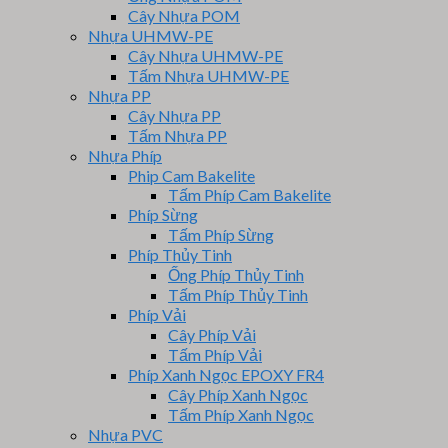
Cây Nhựa POM
Nhựa UHMW-PE
Cây Nhựa UHMW-PE
Tấm Nhựa UHMW-PE
Nhựa PP
Cây Nhựa PP
Tấm Nhựa PP
Nhựa Phíp
Phip Cam Bakelite
Tấm Phíp Cam Bakelite
Phíp Sừng
Tấm Phíp Sừng
Phíp Thủy Tinh
Ống Phíp Thủy Tinh
Tấm Phíp Thủy Tinh
Phíp Vải
Cây Phíp Vải
Tấm Phíp Vải
Phíp Xanh Ngọc EPOXY FR4
Cây Phíp Xanh Ngọc
Tấm Phíp Xanh Ngọc
Nhựa PVC