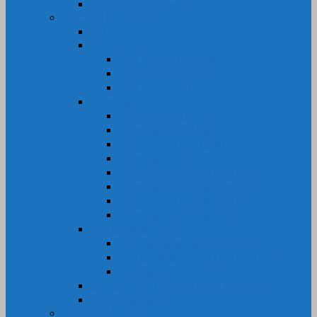
Gia Công Silicone, PU
CAO SU KỸ THUẬT
Bi Cao Su
Ống Cao Su
Ống Cao Su Chịu Dầu
Ống Cao Su Bố Thép
Ống Cao Su Bố Vải
Tấm Cao Su
Tấm Cao Su Bố Thép
Tấm Cao Su Bố Vải
Tấm Cao Su Chịu Dầu
Tấm Cao Su Chịu Lực
Tấm Cao Su Kháng Hóa Chất
Tấm Cao Su Chống trơn Trượt
Tấm Cao Su Chống Mài Mòn
Tấm Cao Su Chống Thấm
Ron Gioăng Cao Su
Ron – gioăng Cao Su Chịu Dầu
Ron Gioăng Cao Su chịu Hóa Chất
Gioăng Cao Su Tủ Điện
Bọc Lô, Rulô, Con lăn, Bánh Xe Cao Su
Gia Công Cao Su
SẢN PHẨM KHÁC