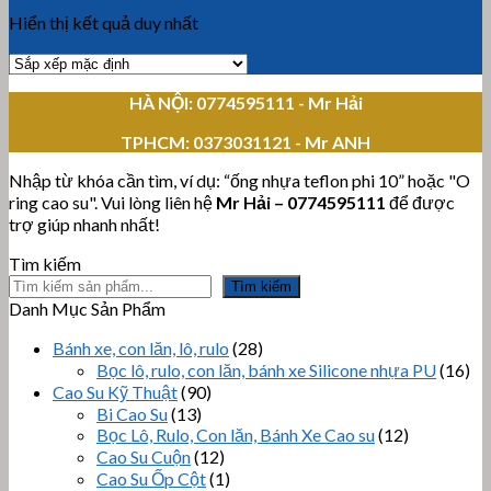
Hiển thị kết quả duy nhất
HÀ NỘI: 0774595111
- Mr Hải
TPHCM:
0373031121 - Mr ANH
Nhập từ khóa cần tìm, ví dụ: “ống nhựa teflon phi 10” hoặc "O
ring cao su". Vui lòng liên hệ
Mr Hải
–
0774595111
để được
trợ giúp nhanh nhất!
Tìm kiếm
Tìm kiếm
Danh Mục Sản Phẩm
Bánh xe, con lăn, lô, rulo
(28)
Bọc lô, rulo, con lăn, bánh xe Silicone nhựa PU
(16)
Cao Su Kỹ Thuật
(90)
Bi Cao Su
(13)
Bọc Lô, Rulo, Con lăn, Bánh Xe Cao su
(12)
Cao Su Cuộn
(12)
Cao Su Ốp Cột
(1)