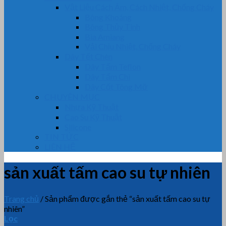
Vật Liệu Cách Âm, Cách Nhiệt, Chống Cháy
Bông Khoáng
Bông Thủy Tinh
Bìa Amiang
Vải Chịu Nhiệt, Chống Cháy
Dây Tết Chèn
Dây Tẩm Teflon
Dây Tẩm Chì
Dây Cốt Tông Mỡ
CHUYÊN MỤC
Nhựa Kỹ Thuật
Cao Su Kỹ Thuật
Silicone
TIN TỨC
LIÊN HỆ
sản xuất tấm cao su tự nhiên
Trang chủ
/
Sản phẩm được gắn thẻ “sản xuất tấm cao su tự
nhiên”
Lọc