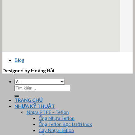
email google map
Blog
Designed by Hoàng Hải
Tìm
kiếm:
TRANG CHỦ
NHỰA KỸ THUẬT
Nhựa PTFE – Teflon
Ống Nhựa Teflon
Ống Teflon Bọc Lưới Inox
Cây Nhựa Teflon