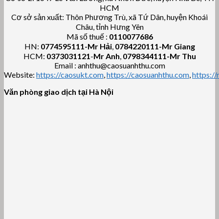
HCM
Cơ sở sản xuất: Thôn Phương Trù, xã Tứ Dân, huyện Khoái
Châu, tỉnh Hưng Yên
Mã số thuế :
0110077686
HN:
0774595111
-Mr Hải
,
0784220111-Mr Giang
HCM:
0373031121
-
Mr Anh
,
0798344111-Mr Thu
Email : anhthu@caosuanhthu.com
Website:
https://caosukt.com
,
https://caosuanhthu.com
,
https:/
Văn phòng giao dịch tại Hà Nội