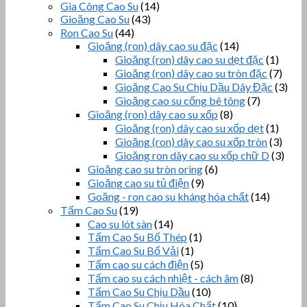
Gia Công Cao Su
(14)
Gioăng Cao Su
(43)
Ron Cao Su
(44)
Gioăng (ron) dây cao su đặc
(14)
Gioăng (ron) dây cao su dẹt đặc
(1)
Gioăng (ron) dây cao su tròn đặc
(7)
Gioăng Cao Su Chịu Dầu Dây Đặc
(3)
Gioăng cao su cống bê tông
(7)
Gioăng (ron) dây cao su xốp
(8)
Gioăng (ron) dây cao su xốp dẹt
(1)
Gioăng (ron) dây cao su xốp tròn
(3)
Gioăng ron dây cao su xốp chữ D
(3)
Gioăng cao su tròn oring
(6)
Gioăng cao su tủ điện
(9)
Goăng - ron cao su kháng hóa chất
(14)
Tấm Cao Su
(19)
Cao su lót sàn
(14)
Tấm Cao Su Bố Thép
(1)
Tấm Cao Su Bố Vải
(1)
Tấm cao su cách điện
(5)
Tấm cao su cách nhiệt - cách âm
(8)
Tấm Cao Su Chịu Dầu
(10)
Tấm Cao Su Chịu Hóa Chất
(10)