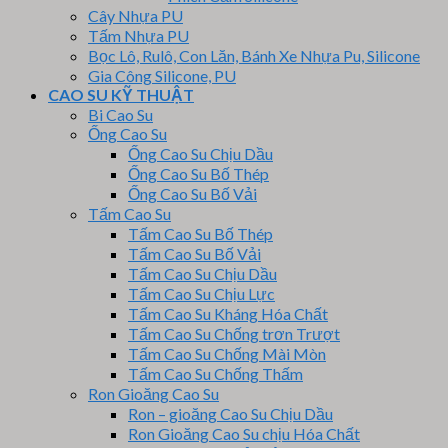
Cây Nhựa PU
Tấm Nhựa PU
Bọc Lô, Rulô, Con Lăn, Bánh Xe Nhựa Pu, Silicone
Gia Công Silicone, PU
CAO SU KỸ THUẬT
Bi Cao Su
Ống Cao Su
Ống Cao Su Chịu Dầu
Ống Cao Su Bố Thép
Ống Cao Su Bố Vải
Tấm Cao Su
Tấm Cao Su Bố Thép
Tấm Cao Su Bố Vải
Tấm Cao Su Chịu Dầu
Tấm Cao Su Chịu Lực
Tấm Cao Su Kháng Hóa Chất
Tấm Cao Su Chống trơn Trượt
Tấm Cao Su Chống Mài Mòn
Tấm Cao Su Chống Thấm
Ron Gioăng Cao Su
Ron – gioăng Cao Su Chịu Dầu
Ron Gioăng Cao Su chịu Hóa Chất