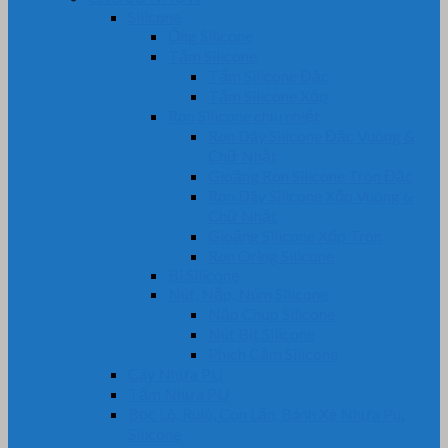
Silicone
Ống Silicone
Tấm Silicone
Tấm Silicone Đặc
Tấm Silicone Xốp
Ron Silicone chịu nhiệt
Ron Dây Silicone Đặc Vuông &
Chữ Nhật
Gioăng Ron Silicone Tròn Đặc
Ron Dây Silicone Xốp Vuông &
Chữ Nhật
Gioăng Silicone Xốp Tròn
Ron Oring Silicone
Bi Silicone
Nút, Nắp, Núm Silicone
Nắp Chụp Silicone
Nút Bịt Silicone
Phích Cắm Silicone
Cây Nhựa PU
Tấm Nhựa PU
Bọc Lô, Rulô, Con Lăn, Bánh Xe Nhựa Pu,
Silicone