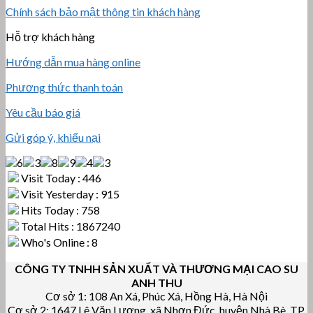
Chính sách bảo mật thông tin khách hàng
Hỗ trợ khách hàng
Hướng dẫn mua hàng online
Phương thức thanh toán
Yêu cầu báo giá
Gửi góp ý, khiếu nại
Visit Today : 446
Visit Yesterday : 915
Hits Today : 758
Total Hits : 1867240
Who's Online : 8
CÔNG TY TNHH SẢN XUẤT VÀ THƯƠNG MẠI CAO SU
ANH THU
Cơ sở 1: 108 An Xá, Phúc Xá, Hồng Hà, Hà Nội
Cơ sở 2: 1647 Lê Văn Lương, xã Nhơn Đức, huyện Nhà Bè, TP.