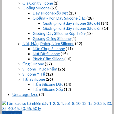
Gia Công Silicone
(1)
Gioăng Silicone
(57)
Dây silicone xốp dẹt
(15)
Gioăng - Ron Dây Silicone Đặc
(28)
Gioăng (ron) dây silicone đặc dẹt
(14)
Gioăng (ron) dây silicone đặc tròn
(14)
Gioăng Dây Silicone Xốp Tròn
(13)
Gioăng Oring Silicone
(1)
Nút, Nắp, Phích, Núm Silicone
(42)
Nắp Chụp Silicone
(11)
Nút Bịt Silicone
(15)
Phích Cắm Silicon
(16)
Ống Silicone
(27)
Silicone Thực Phẩm
(26)
Silicone Y Tế
(12)
Tấm Silicone
(26)
Tấm Silicone Đặc
(14)
Tấm Silicone Xốp
(12)
Uncategorized
(2)
Quick View