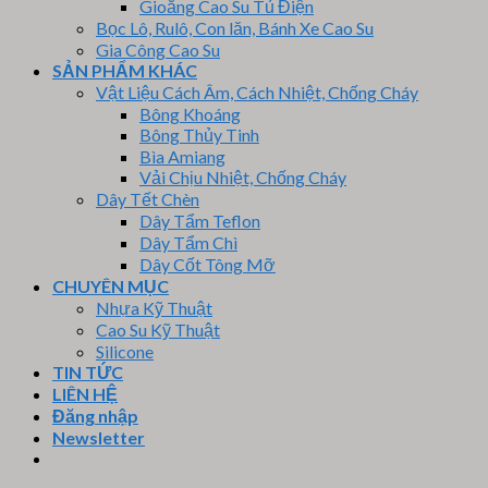
Gioăng Cao Su Tủ Điện
Bọc Lô, Rulô, Con lăn, Bánh Xe Cao Su
Gia Công Cao Su
SẢN PHẨM KHÁC
Vật Liệu Cách Âm, Cách Nhiệt, Chống Cháy
Bông Khoáng
Bông Thủy Tinh
Bìa Amiang
Vải Chịu Nhiệt, Chống Cháy
Dây Tết Chèn
Dây Tẩm Teflon
Dây Tẩm Chì
Dây Cốt Tông Mỡ
CHUYÊN MỤC
Nhựa Kỹ Thuật
Cao Su Kỹ Thuật
Silicone
TIN TỨC
LIÊN HỆ
Đăng nhập
Newsletter