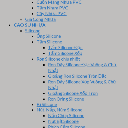
Cuộn Màng Nhựa PVC
Tấm Nhựa PVC
Cây Nhựa PVC
Gia Công Nhựa
CAO SU NHỰA
Silicone
Ống Silicone
Tấm Silicone
Tấm Silicone Đặc
Tấm Silicone Xốp
Ron Silicone chịu nhiệt
Ron Dây Silicone Đặc Vuông & Chữ
Nhật
Gioăng Ron Silicone Tròn Đặc
Ron Dây Silicone Xốp Vuông & Chữ
Nhật
Gioăng Silicone Xốp Tròn
Ron Oring Silicone
Bi Silicone
Nút, Nắp, Núm Silicone
Nắp Chụp Silicone
Nút Bịt Silicone
Phích Cắm Silicone