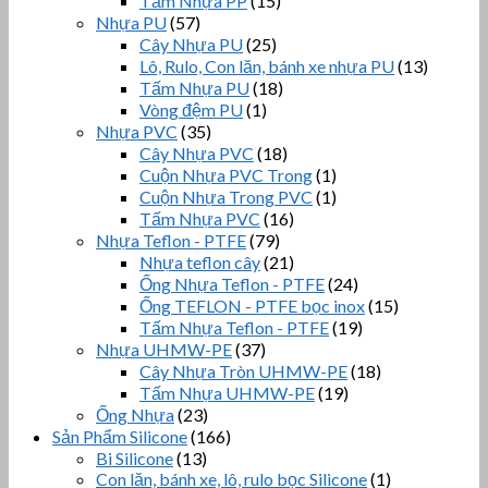
Tấm Nhựa PP
(15)
Nhựa PU
(57)
Cây Nhựa PU
(25)
Lô, Rulo, Con lăn, bánh xe nhựa PU
(13)
Tấm Nhựa PU
(18)
Vòng đệm PU
(1)
Nhựa PVC
(35)
Cây Nhựa PVC
(18)
Cuộn Nhựa PVC Trong
(1)
Cuộn Nhựa Trong PVC
(1)
Tấm Nhựa PVC
(16)
Nhựa Teflon - PTFE
(79)
Nhựa teflon cây
(21)
Ống Nhựa Teflon - PTFE
(24)
Ống TEFLON - PTFE bọc inox
(15)
Tấm Nhựa Teflon - PTFE
(19)
Nhựa UHMW-PE
(37)
Cây Nhựa Tròn UHMW-PE
(18)
Tấm Nhựa UHMW-PE
(19)
Ống Nhựa
(23)
Sản Phẩm Silicone
(166)
Bi Silicone
(13)
Con lăn, bánh xe, lô, rulo bọc Silicone
(1)