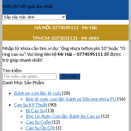
Hiển thị kết quả duy nhất
HÀ NỘI: 0774595111
- Mr Hải
TPHCM:
0373031121 - Mr ANH
Nhập từ khóa cần tìm, ví dụ: “ống nhựa teflon phi 10” hoặc "O
ring cao su". Vui lòng liên hệ
Mr Hải
–
0774595111
để được
trợ giúp nhanh nhất!
Tìm kiếm
Tìm kiếm
Danh Mục Sản Phẩm
Bánh xe, con lăn, lô, rulo
(28)
Bọc lô, rulo, con lăn, bánh xe Silicone nhựa PU
(16)
Cao Su Kỹ Thuật
(90)
Bi Cao Su
(13)
Bọc Lô, Rulo, Con lăn, Bánh Xe Cao su
(12)
Cao Su Cuộn
(12)
Cao Su Ốp Cột
(1)