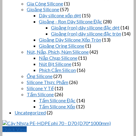
Gia Công Silicone
(1)
Gioăng Silicone
(57)
Dây silicone xốp dẹt
(15)
Gioăng - Ron Dây Silicone Đặc
(28)
Gioăng (ron) dây silicone đặc dẹt
(14)
Gioăng (ron) dây silicone đặc tròn
(14)
Gioăng Dây Silicone Xốp Tròn
(13)
Gioăng Oring Silicone
(1)
Nút, Nắp, Phích, Núm Silicone
(42)
Nắp Chụp Silicone
(11)
Nút Bịt Silicone
(15)
Phích Cắm Silicon
(16)
Ống Silicone
(27)
Silicone Thực Phẩm
(26)
Silicone Y Tế
(12)
Tấm Silicone
(26)
Tấm Silicone Đặc
(14)
Tấm Silicone Xốp
(12)
Uncategorized
(2)
Quick View