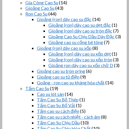
Gia Công Cao Su
(14)
Gioăng Cao Su
(43)
Ron Cao Su
(44)
Gioăng (ron) dây cao su đặc
(14)
Gioăng (ron) dây cao su dẹt đặc
(1)
Gioăng (ron) dây cao su tròn đặc
(7)
Gioăng Cao Su Chịu Dầu Dây Đặc
(3)
Gioăng cao su cống bê tông
(7)
Gioăng (ron) dây cao su xốp
(8)
Gioăng (ron) dây cao su xốp dẹt
(1)
Gioăng (ron) dây cao su xốp tròn
(3)
Gioăng ron dây cao su xốp chữ D
(3)
Gioăng cao su tròn oring
(6)
Gioăng cao su tủ điện
(9)
Goăng - ron cao su kháng hóa chất
(14)
Tấm Cao Su
(19)
Cao su lót sàn
(14)
Tấm Cao Su Bố Thép
(1)
Tấm Cao Su Bố Vải
(1)
Tấm cao su cách điện
(5)
Tấm cao su cách nhiệt - cách âm
(8)
Tấm Cao Su Chịu Dầu
(10)
Tấm Cao Su Chịu Hóa Chất
(10)