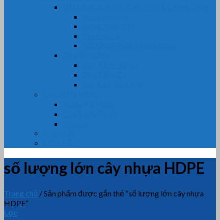
Vật Liệu Cách Âm, Cách Nhiệt, Chống Cháy
Bông Khoáng
Bông Thủy Tinh
Bìa Amiang
Vải Chịu Nhiệt, Chống Cháy
Dây Tết Chèn
Dây Tẩm Teflon
Dây Tẩm Chì
Dây Cốt Tông Mỡ
CHUYÊN MỤC
Nhựa Kỹ Thuật
Cao Su Kỹ Thuật
Silicone
TIN TỨC
LIÊN HỆ
số lượng lớn cây nhựa HDPE
Trang chủ
/
Sản phẩm được gắn thẻ “số lượng lớn cây nhựa
HDPE”
Lọc