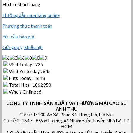
Hỗ trợ khách hàng
Hướng dẫn mua hàng online
Phương thức thanh toán
Yêu cầu báo giá
Gửi góp ý, khiếu nại
Visit Today : 735
Visit Yesterday : 845
Hits Today : 1648
Total Hits : 1862950
Who's Online : 6
CÔNG TY TNHH SẢN XUẤT VÀ THƯƠNG MẠI CAO SU
ANH THU
Cơ sở 1: 108 An Xá, Phúc Xá, Hồng Hà, Hà Nội
Cơ sở 2: 1647 Lê Văn Lương, xã Nhơn Đức, huyện Nhà Bè, TP.
HCM
Cơ sở sản xuất: Thôn Phương Trù, xã Tứ Dân, huyện Khoái