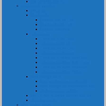
Gia Công Silicone, PU
CAO SU KỸ THUẬT
Bi Cao Su
Ống Cao Su
Ống Cao Su Chịu Dầu
Ống Cao Su Bố Thép
Ống Cao Su Bố Vải
Tấm Cao Su
Tấm Cao Su Bố Thép
Tấm Cao Su Bố Vải
Tấm Cao Su Chịu Dầu
Tấm Cao Su Chịu Lực
Tấm Cao Su Kháng Hóa Chất
Tấm Cao Su Chống trơn Trượt
Tấm Cao Su Chống Mài Mòn
Tấm Cao Su Chống Thấm
Ron Gioăng Cao Su
Ron – gioăng Cao Su Chịu Dầu
Ron Gioăng Cao Su chịu Hóa Chất
Gioăng Cao Su Tủ Điện
Bọc Lô, Rulô, Con lăn, Bánh Xe Cao Su
Gia Công Cao Su
SẢN PHẨM KHÁC