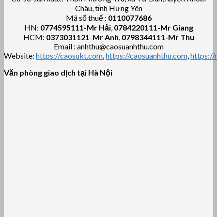
Châu, tỉnh Hưng Yên
Mã số thuế :
0110077686
HN:
0774595111
-Mr Hải
,
0784220111-Mr Giang
HCM:
0373031121
-
Mr Anh
,
0798344111-Mr Thu
Email : anhthu@caosuanhthu.com
Website:
https://caosukt.com
,
https://caosuanhthu.com
,
https:/
Văn phòng giao dịch tại Hà Nội