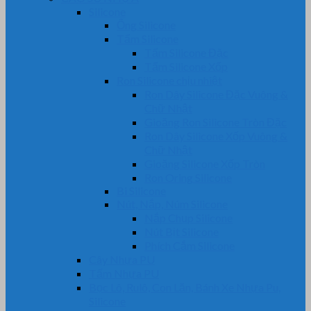
Silicone
Ống Silicone
Tấm Silicone
Tấm Silicone Đặc
Tấm Silicone Xốp
Ron Silicone chịu nhiệt
Ron Dây Silicone Đặc Vuông &
Chữ Nhật
Gioăng Ron Silicone Tròn Đặc
Ron Dây Silicone Xốp Vuông &
Chữ Nhật
Gioăng Silicone Xốp Tròn
Ron Oring Silicone
Bi Silicone
Nút, Nắp, Núm Silicone
Nắp Chụp Silicone
Nút Bịt Silicone
Phích Cắm Silicone
Cây Nhựa PU
Tấm Nhựa PU
Bọc Lô, Rulô, Con Lăn, Bánh Xe Nhựa Pu,
Silicone