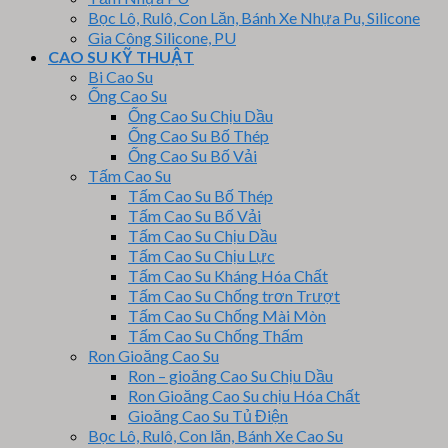
Bọc Lô, Rulô, Con Lăn, Bánh Xe Nhựa Pu, Silicone
Gia Công Silicone, PU
CAO SU KỸ THUẬT
Bi Cao Su
Ống Cao Su
Ống Cao Su Chịu Dầu
Ống Cao Su Bố Thép
Ống Cao Su Bố Vải
Tấm Cao Su
Tấm Cao Su Bố Thép
Tấm Cao Su Bố Vải
Tấm Cao Su Chịu Dầu
Tấm Cao Su Chịu Lực
Tấm Cao Su Kháng Hóa Chất
Tấm Cao Su Chống trơn Trượt
Tấm Cao Su Chống Mài Mòn
Tấm Cao Su Chống Thấm
Ron Gioăng Cao Su
Ron – gioăng Cao Su Chịu Dầu
Ron Gioăng Cao Su chịu Hóa Chất
Gioăng Cao Su Tủ Điện
Bọc Lô, Rulô, Con lăn, Bánh Xe Cao Su