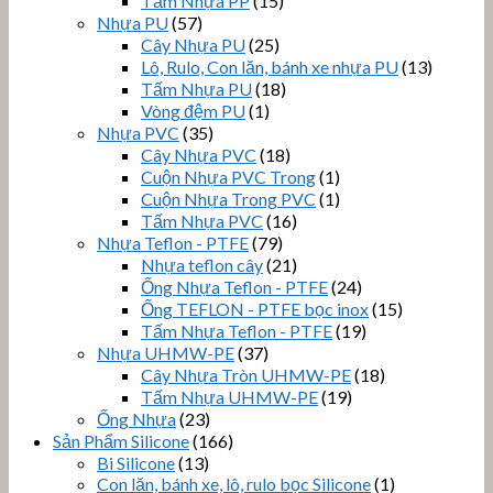
Tấm Nhựa PP
(15)
Nhựa PU
(57)
Cây Nhựa PU
(25)
Lô, Rulo, Con lăn, bánh xe nhựa PU
(13)
Tấm Nhựa PU
(18)
Vòng đệm PU
(1)
Nhựa PVC
(35)
Cây Nhựa PVC
(18)
Cuộn Nhựa PVC Trong
(1)
Cuộn Nhựa Trong PVC
(1)
Tấm Nhựa PVC
(16)
Nhựa Teflon - PTFE
(79)
Nhựa teflon cây
(21)
Ống Nhựa Teflon - PTFE
(24)
Ống TEFLON - PTFE bọc inox
(15)
Tấm Nhựa Teflon - PTFE
(19)
Nhựa UHMW-PE
(37)
Cây Nhựa Tròn UHMW-PE
(18)
Tấm Nhựa UHMW-PE
(19)
Ống Nhựa
(23)
Sản Phẩm Silicone
(166)
Bi Silicone
(13)
Con lăn, bánh xe, lô, rulo bọc Silicone
(1)