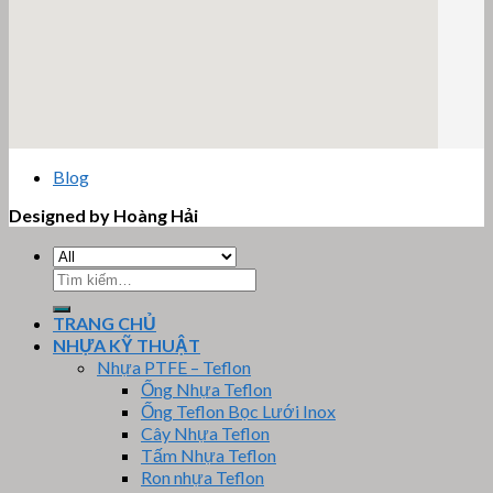
email google map
Blog
Designed by Hoàng Hải
Tìm
kiếm:
TRANG CHỦ
NHỰA KỸ THUẬT
Nhựa PTFE – Teflon
Ống Nhựa Teflon
Ống Teflon Bọc Lưới Inox
Cây Nhựa Teflon
Tấm Nhựa Teflon
Ron nhựa Teflon