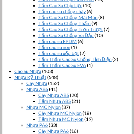
Tấm Cao Su Chịu Lực
(10)
Tấm cao su chống cháy
(6)
Tấm Cao Su Chống Mài Mòn
(8)
Tấm Cao Su Chống Thấm
(9)
Tấm Cao Su Chống Trơn Trượt
(7)
Tấm Cao Su Chống Va Đập
(10)
Tấm cao su EPDM
(6)
Tấm cao su non
(1)
Tấm cao su xốp bọt
(2)
Tấm Thảm Cao Su Chống Tĩnh Điện
(2)
Tấm Thảm Cao Su EVA
(1)
Cao Su Nhựa
(103)
Nhựa Kỹ Thuật
(548)
Cây Nhựa
(152)
Nhựa ABS
(41)
Cây Nhựa ABS
(20)
Tấm Nhựa ABS
(21)
Nhựa MC Nylon
(37)
Cây Nhựa MC Nylon
(18)
Tấm Nhựa MC Nylon
(19)
Nhựa PA6
(33)
Cây Nhựa PA6
(16)