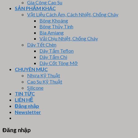
Gia Công Cao Su
SẢN PHẨM KHÁC
Vật Liệu Cách Âm, Cách Nhiệt, Chống Cháy
Bông Khoáng
Bông Thủy Tinh
Bìa Amiang
Vải Chịu Nhiệt, Chống Cháy
Dây Tết Chèn
Dây Tẩm Teflon
Dây Tẩm Chì
Dây Cốt Tông Mỡ
CHUYÊN MỤC
Nhựa Kỹ Thuật
Cao Su Kỹ Thuật
Silicone
TIN TỨC
LIÊN HỆ
Đăng nhập
Newsletter
Đăng nhập