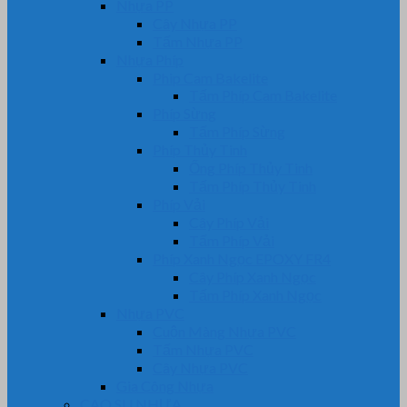
Nhựa PP
Cây Nhựa PP
Tấm Nhựa PP
Nhựa Phíp
Phip Cam Bakelite
Tấm Phíp Cam Bakelite
Phíp Sừng
Tấm Phíp Sừng
Phíp Thủy Tinh
Ống Phíp Thủy Tinh
Tấm Phíp Thủy Tinh
Phíp Vải
Cây Phíp Vải
Tấm Phíp Vải
Phíp Xanh Ngọc EPOXY FR4
Cây Phíp Xanh Ngọc
Tấm Phíp Xanh Ngọc
Nhựa PVC
Cuộn Màng Nhựa PVC
Tấm Nhựa PVC
Cây Nhựa PVC
Gia Công Nhựa
CAO SU NHỰA