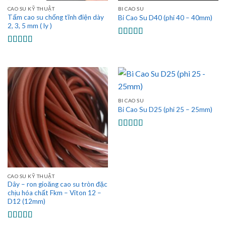
CAO SU KỸ THUẬT
BI CAO SU
Tấm cao su chống tĩnh điện dày
Bi Cao Su D40 (phi 40 – 40mm)
2, 3, 5 mm ( ly )
Được xếp
hạng
5.00
5
Được xếp
sao
hạng
5.00
5
sao
BI CAO SU
Bi Cao Su D25 (phi 25 – 25mm)
Được xếp
hạng
5.00
5
sao
CAO SU KỸ THUẬT
Dây – ron gioăng cao su tròn đặc
chịu hóa chất Fkm – Viton 12 –
D12 (12mm)