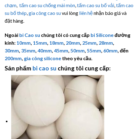
chạm
,
tấm cao su chống mài mòn
,
tấm cao su bố vải
,
tấm cao
su bố thép
,
gia công cao su
vui lòng
liên hệ
nhận báo giá và
đặt hàng.
Ngoài
bi Cao su
chúng tôi có cung cấp
bi Silicone
đường
kính:
10mm
,
15mm
,
18mm
,
20mm
,
25mm
,
28mm
,
30mm
,
35mm
,
40mm
,
45mm
,
50mm
,
55mm
,
60mm
, đến
200mm
,
gia công silicone
theo yêu cầu.
Sản phẩm
bi cao su
chúng tôi cung cấp: