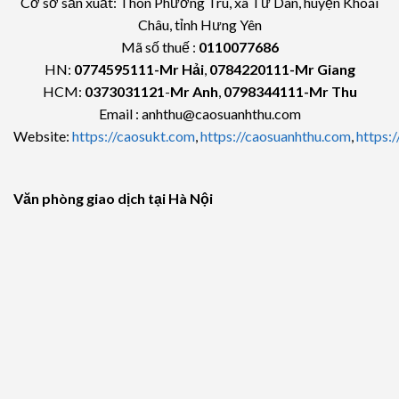
Cơ sở sản xuất: Thôn Phương Trù, xã Tứ Dân, huyện Khoái
Châu, tỉnh Hưng Yên
Mã số thuế :
0110077686
HN:
0774595111
-Mr Hải
,
0784220111-Mr Giang
HCM:
0373031121
-
Mr Anh
,
0798344111-Mr Thu
Email : anhthu@caosuanhthu.com
Website:
https://caosukt.com
,
https://caosuanhthu.com
,
https:
Văn phòng giao dịch tại Hà Nội