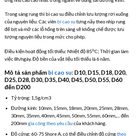
Trong sàng rung thì bi cao su điều chỉnh lưu lượng rơi xuống
của nguyên liệu: Các viên
bi cao su
tưng nảy theo nhịp rung
để bịt và mở các lỗ hổng trên sàng sẽ khống chế được lưu
lượng nguyên liệu trong mức cho phép.
o
Điều kiện hoạt động tối thiểu: Nhiệt độ 85
C; Thời gian làm
việc 8h/ngày. Độ bền của vật liệu tối thiểu là 6 năm.
Mô tả sản phẩm
bi cao su
: D10, D15, D18, D20,
D25, D28, D30, D35, D40, D45, D50, D55, D60
đến D200
Tỷ trọng: 1,5g/cm3
Đường kính: 10mm, 15mm, 18mm, 20mm, 25mm, 28mm,
30mm, 35mm, 40mm, 45mm, 50mm, 55mm, 60mm,… đến
200mm
gia công theo yêu cầu
của khách hàng.
Độ cứng: 60-75 Shore A, có thể điều chỉnh độ cứng
theo