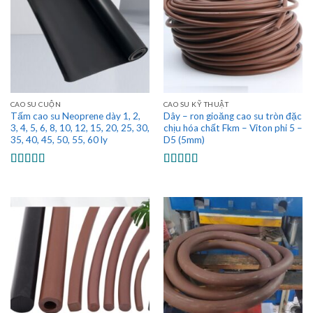
CAO SU CUỘN
CAO SU KỸ THUẬT
Tấm cao su Neoprene dày 1, 2,
Dây – ron gioăng cao su tròn đặc
3, 4, 5, 6, 8, 10, 12, 15, 20, 25, 30,
chịu hóa chất Fkm – Viton phi 5 –
35, 40, 45, 50, 55, 60 ly
D5 (5mm)
Được xếp
Được xếp
hạng
5.00
5
hạng
5.00
5
sao
sao