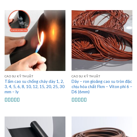
Được xếp
hạng
5.00
5
sao
CAO SU KỸ THUẬT
CAO SU KỸ THUẬT
Tấm cao su chống cháy dày 1, 2,
Dây – ron gioăng cao su tròn đặc
3, 4, 5, 6, 8, 10, 12, 15, 20, 25, 30
chịu hóa chất Fkm – Viton phi 6 –
mm – ly
D6 (6mm)
Được xếp
Được xếp
hạng
5.00
5
hạng
5.00
5
sao
sao