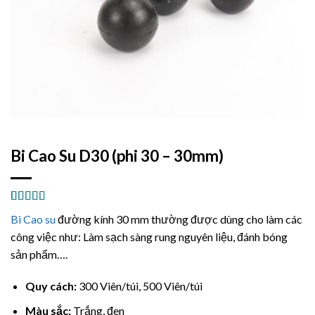
Bi Cao Su D30 (phi 30 – 30mm)
5.00
1
trên 5
Bi Cao su
đường kính 30 mm thường được dùng cho làm các
dựa trên
đánh giá
công việc như: Làm sạch sàng rung nguyên liệu, đánh bóng
sản phẩm….
Quy cách:
300 Viên/túi, 500 Viên/túi
Màu sắc:
Trắng, đen