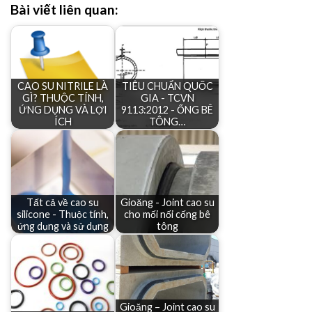
Bài viết liên quan:
CAO SU NITRILE LÀ
TIÊU CHUẨN QUỐC
GÌ? THUỘC TÍNH,
GIA - TCVN
ỨNG DỤNG VÀ LỢI
9113:2012 - ỐNG BÊ
ÍCH
TÔNG…
Tất cả về cao su
Gioăng - Joint cao su
silicone - Thuộc tính,
cho mối nối cống bê
ứng dụng và sử dụng
tông
Gioăng – Joint cao su