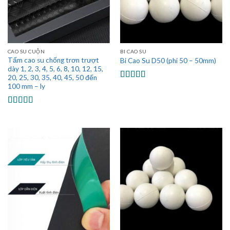
CAO SU CUỘN
BI CAO SU
Tấm cao su chống trơn trượt
Bi Cao Su D50 (phi 50 – 50mm)
dày 1, 2, 3, 4, 5, 6, 8, 10, 12, 15,
20, 25, 30, 35, 40, 45, 50 đến
Được xếp
100 mm – ly
hạng
5.00
5
sao
Được xếp
hạng
5.00
5
sao