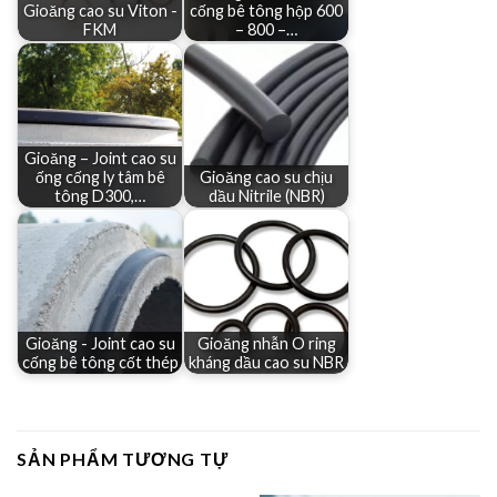
Gioăng cao su Viton -
cống bê tông hộp 600
FKM
– 800 –…
Gioăng – Joint cao su
ống cống ly tâm bê
Gioăng cao su chịu
tông D300,…
dầu Nitrile (NBR)
Gioăng - Joint cao su
Gioăng nhẫn O ring
cống bê tông cốt thép
kháng dầu cao su NBR
SẢN PHẨM TƯƠNG TỰ