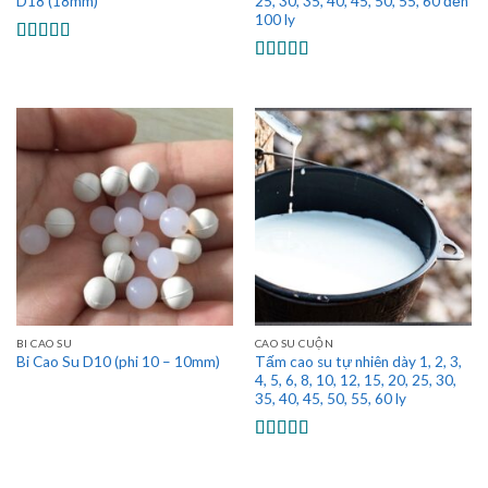
D18 (18mm)
25, 30, 35, 40, 45, 50, 55, 60 đến
100 ly
Được xếp
hạng
5.00
5
Được xếp
sao
hạng
5.00
5
sao
BI CAO SU
CAO SU CUỘN
Tấm cao su tự nhiên dày 1, 2, 3,
Bi Cao Su D10 (phi 10 – 10mm)
4, 5, 6, 8, 10, 12, 15, 20, 25, 30,
35, 40, 45, 50, 55, 60 ly
Được xếp
hạng
5.00
5