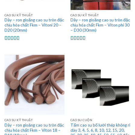
CAO SU KỸ THUẬT
CAO SU KỸ THUẬT
Dây – ron gioăng cao su tròn đặc
Dây – ron gioăng cao su tròn đặc
chịu hóa chất Fkm – Vitoni 20 –
chịu hóa chất Fkm – Viton phi 30
D20 (20mm)
– D30 (30mm)
Được xếp
Được xếp
hạng
5.00
5
hạng
5.00
5
sao
sao
CAO SU KỸ THUẬT
CAO SU CUỘN
Dây – ron gioăng cao su tròn đặc
Tấm cao su bố lưới thép không rỉ
chịu hóa chất Fkm – Viton 18 –
dày 3, 4, 5, 6, 8, 10, 12, 15, 20,