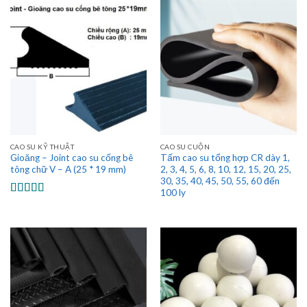
CAO SU KỸ THUẬT
CAO SU CUỘN
Gioăng – Joint cao su cống bê
Tấm cao su tổng hợp CR dày 1,
tông chữ V – A (25 * 19 mm)
2, 3, 4, 5, 6, 8, 10, 12, 15, 20, 25,
30, 35, 40, 45, 50, 55, 60 đến
100 ly
Được xếp
hạng
5.00
5
sao