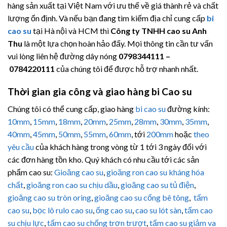
hàng sản xuất tại Việt Nam với ưu thế về giá thành rẻ và chất
lượng ổn định. Và nếu bạn đang tìm kiếm địa chỉ cung cấp
bi
cao su
tại Hà nội và HCM thì
Công ty TNHH cao su Anh
Thu
là một lựa chọn hoàn hảo đấy. Mọi thông tin cần tư vấn
vui lòng liên hệ đường dây nóng
0798344111 –
0784220111
của chúng tôi để được hỗ trợ nhanh nhất.
Thời gian gia công và giao hàng bi Cao su
Chúng tôi có thể cung cấp, giao hàng
bi cao su
đường kính:
10mm
,
15mm
,
18mm
,
20mm
,
25mm
,
28mm
,
30mm
,
35mm
,
40mm
,
45mm
,
50mm
,
55mm
,
60mm
, tới
200mm
hoặc
theo
yêu cầu
của khách hàng trong vòng từ 1 tới 3 ngày đối với
các đơn hàng tồn kho. Quý khách có nhu cầu tới các sản
phẩm cao su:
Gioăng cao su
,
gioăng ron cao su kháng hóa
chất
,
gioăng ron cao su chịu dầu
,
gioăng cao su tủ điện
,
gioăng cao su tròn oring
,
gioăng cao su cống bê tông
,
tấm
cao su
,
bọc lô rulo cao su
,
ống cao su
,
cao su lót sàn
,
tấm cao
su chịu lực
,
tấm cao su chống trơn trượt
,
tấm cao su giảm va