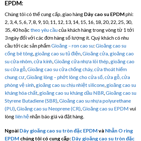
EPDM
:
Chúng tôi có thể cung cấp, giao hàng
Dây cao su EPDM
phi:
2, 3, 4, 5, 6, 7, 8, 9, 10, 11, 12, 13, 14, 15, 16, 18, 20, 22, 25, 30,
35, 40 hoặc
theo yêu cầu
của khách hàng trong vòng từ 1 tới
3 ngày đối với các đơn hàng số lượng ít. Quý khách có nhu
cầu tới các sản phẩm
Gioăng – ron cao su
:
Gioăng cao su
cống bê tông
,
gioăng cao su tủ điện
,
Gioăng cửa,
gioăng cao
su cửa nhôm, cửa kính
,
Gioăng cửa nhựa lõi thép
,
gioăng cao
su cửa gỗ
,
Gioăng cao su cửa chống cháy, cửa thoát hiểm
chung cư
,
Gioăng lông – phớt lông cho cửa sổ, cửa gỗ, cửa
phòng vệ sinh
,
gioăng cao su chịu nhiệt silicone
,
gioăng cao su
kháng hóa chất
,
gioăng cao su kháng dầu NBR
,
Gioăng cao su
Styrene Butadiene (SBR)
,
Gioăng cao su nhựa polyurethane
(PU)
,
Gioăng cao su Neoprene (CR)
,
Gioăng cao su EPDM
vui
lòng
liên hệ
nhận báo giá và đặt hàng.
Ngoài
Dây gioăng cao su tròn đặc EPDM
và
Nhẫn O ring
EPDM
chúng tôi có cung cấp:
Dây gioăng cao su tròn đặc