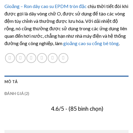
5.00
2
trên 5
Gioăng – Ron dây cao su EPDM tròn đặc
chịu thời tiết đôi khi
dựa trên
đánh giá
được gọi là dây vòng chữ O, được sử dụng để tạo các vòng
đệm tùy chỉnh và thường được lưu hóa. Với dải nhiệt độ
rộng, nó cũng thường được sử dụng trong các ứng dụng liên
quan đến hơi nước, chẳng hạn như nhà máy điện và hệ thống
đường ống công nghiệp, làm
gioăng cao su cống bê tông
.
MÔ TẢ
ĐÁNH GIÁ (2)
4.6/5 - (85 bình chọn)