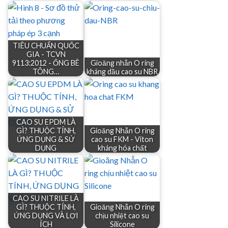
TIÊU CHUẨN QUỐC
GIA - TCVN
9113:2012 - ỐNG BÊ
Gioăng nhẫn O ring
TÔNG…
kháng dầu cao su NBR
CAO SU EPDM LÀ
GÌ? THUỘC TÍNH,
Gioăng Nhẫn O ring
ỨNG DỤNG & SỬ
cao su FKM - Viton
DỤNG
kháng hóa chất
CAO SU NITRILE LÀ
GÌ? THUỘC TÍNH,
Gioăng Nhẫn O ring
ỨNG DỤNG VÀ LỢI
chịu nhiệt cao su
ÍCH
Silicone