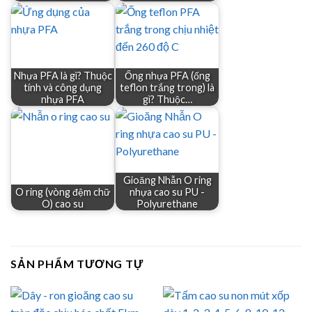
Nhựa PFA là gì? Thuộc
Ống nhựa PFA (ống
tính và công dụng
teflon trắng trong) là
nhựa PFA
gì? Thuộc…
Gioăng Nhẫn O ring
O ring (vòng đệm chữ
nhựa cao su PU -
O) cao su
Polyurethane
SẢN PHẨM TƯƠNG TỰ