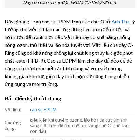
Dây ron cao su tròn đặc EPDM 10-15-22-35 mm
Dây gioăng – ron cao su EPDM tròn đặc chữ O từ
Anh Thu
, lý
tưởng cho việc bịt kín các ứng dụng liên quan đến nước và
hơi nước để tránh thời tiết. Vật liệu này có khả năng chống
nóng, ozon, thời tiết và lão hóa tuyệt vời. Vật liệu của dây O-
Ring cũng có khả năng chống lại chất lỏng thủy lực gốc phốt
phát-este (HFD-R). Cao su EDPM làm cho dây đủ dẻo để dễ
dàng uốn thành hầu hết các hình dạng và vừa với những
không gian khó xử, giúp dây thích hợp sử dụng trong nhiều
ứng dụng và môi trường.
Đặc điểm kỹ thuật chung:
Vật liệu:
cao su EPDM
điều kiện khí quyển; ozone, lão hóa tia cực tím ánh
Các ứng
sáng mặt trời, độ ẩm, chế tạo vòng chữ O, chế tạo
dụng:
con dấu