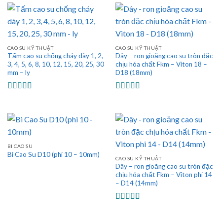
sao
CAO SU KỸ THUẬT
CAO SU KỸ THUẬT
Tấm cao su chống cháy dày 1, 2,
Dây – ron gioăng cao su tròn đặc
3, 4, 5, 6, 8, 10, 12, 15, 20, 25, 30
chịu hóa chất Fkm – Viton 18 –
mm – ly
D18 (18mm)
Được xếp
Được xếp
hạng
5.00
5
hạng
5.00
5
sao
sao
BI CAO SU
Bi Cao Su D10 (phi 10 – 10mm)
CAO SU KỸ THUẬT
Dây – ron gioăng cao su tròn đặc
chịu hóa chất Fkm – Viton phi 14
– D14 (14mm)
Được xếp
hạng
5.00
5