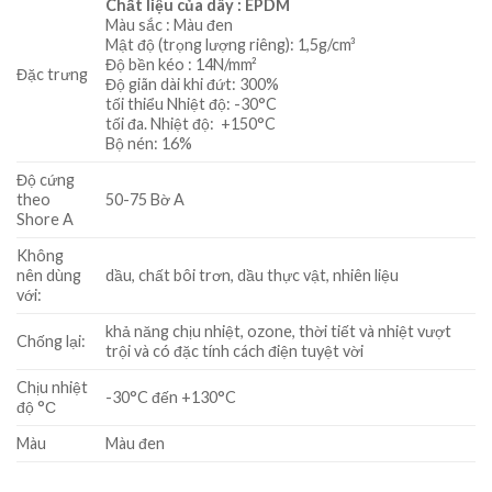
Chất liệu của dây :
EPDM
Màu sắc : Màu đen
Mật độ (trọng lượng riêng): 1,5g/cm³
Độ bền kéo : 14N/mm²
Đặc trưng
Độ giãn dài khi đứt: 300%
tối thiểu Nhiệt độ: -30°C
tối đa. Nhiệt độ: +150°C
Bộ nén: 16%
Độ cứng
theo
50-75 Bờ A
Shore A
Không
nên dùng
dầu, chất bôi trơn, dầu thực vật, nhiên liệu
với:
khả năng chịu nhiệt, ozone, thời tiết và nhiệt vượt
Chống lại:
trội và có đặc tính cách điện tuyệt vời
Chịu nhiệt
-30°C đến +130°C
độ °С
Màu
Màu đen