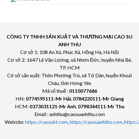
CÔNG TY TNHH SẢN XUẤT VÀ THƯƠNG MẠI CAO SU
ANH THU
Cơ sở 1: 108 An Xá, Phúc Xá, Hồng Hà, Hà Nội
Cơ sở 2: 1647 Lê Văn Lương, xã Nhơn Đức, huyện Nhà Bè,
TP. HCM
Cơ sở sản xuất: Thôn Phương Trù, xã Tứ Dân, huyện Khoái
Châu, tỉnh Hưng Yên
Mã số thuế :
0110077686
HN:
0774595111
-Mr Hải
,
0784220111-Mr Giang
HCM:
0373031121
-
Mr Anh
,
0798344111-Mr Thu
Email : anhthu@caosuanhthu.com
Website:
https://caosukt.com
,
https://caosuanhthu.com
,
https: