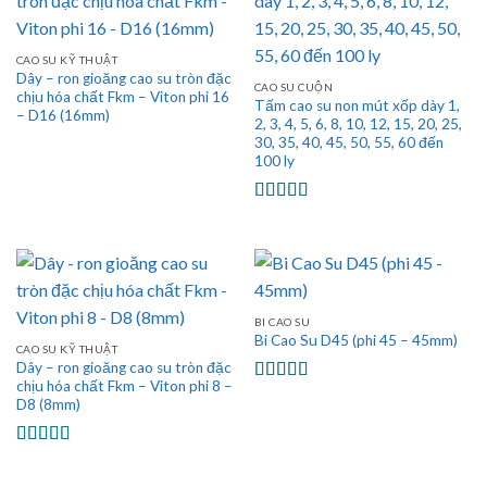
CAO SU KỸ THUẬT
Dây – ron gioăng cao su tròn đặc
CAO SU CUỘN
chịu hóa chất Fkm – Viton phi 16
Tấm cao su non mút xốp dày 1,
– D16 (16mm)
2, 3, 4, 5, 6, 8, 10, 12, 15, 20, 25,
30, 35, 40, 45, 50, 55, 60 đến
100 ly
Được xếp
hạng
5.00
5
sao
BI CAO SU
Bi Cao Su D45 (phi 45 – 45mm)
CAO SU KỸ THUẬT
Dây – ron gioăng cao su tròn đặc
chịu hóa chất Fkm – Viton phi 8 –
Được xếp
D8 (8mm)
hạng
5.00
5
sao
Được xếp
hạng
5.00
5