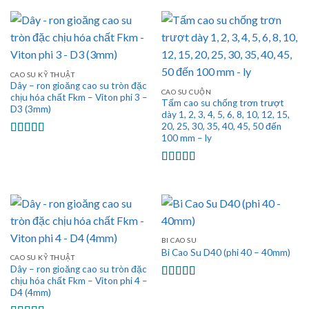
hạng
5.00
5
sao
CAO SU KỸ THUẬT
Dây – ron gioăng cao su tròn đặc
CAO SU CUỘN
chịu hóa chất Fkm – Viton phi 3 –
Tấm cao su chống trơn trượt
D3 (3mm)
dày 1, 2, 3, 4, 5, 6, 8, 10, 12, 15,
20, 25, 30, 35, 40, 45, 50 đến
100 mm – ly
Được xếp
hạng
5.00
5
sao
Được xếp
hạng
5.00
5
sao
BI CAO SU
Bi Cao Su D40 (phi 40 – 40mm)
CAO SU KỸ THUẬT
Dây – ron gioăng cao su tròn đặc
chịu hóa chất Fkm – Viton phi 4 –
Được xếp
D4 (4mm)
hạng
5.00
5