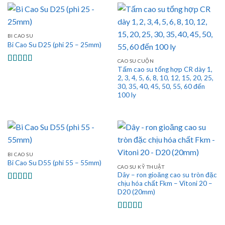
sao
BI CAO SU
Bi Cao Su D25 (phi 25 – 25mm)
CAO SU CUỘN
Tấm cao su tổng hợp CR dày 1,
Được xếp
hạng
5.00
5
2, 3, 4, 5, 6, 8, 10, 12, 15, 20, 25,
sao
30, 35, 40, 45, 50, 55, 60 đến
100 ly
BI CAO SU
Bi Cao Su D55 (phi 55 – 55mm)
CAO SU KỸ THUẬT
Dây – ron gioăng cao su tròn đặc
chịu hóa chất Fkm – Vitoni 20 –
Được xếp
D20 (20mm)
hạng
5.00
5
sao
Được xếp