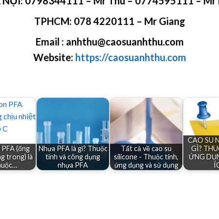
 NỘI:
0798344111 – Mr Thu – 0774595111 – Mr 
TPHCM:
078 4220111 – Mr
Giang
Email : anhthu@caosuanhthu.com
Website:
https://caosuanhthu.com
CAO SU N
 PFA (ống
Nhựa PFA là gì? Thuộc
Tất cả về cao su
GÌ? THU
g trong) là
tính và công dụng
silicone - Thuộc tính,
ỨNG DỤN
huộc…
nhựa PFA
ứng dụng và sử dụng
Í