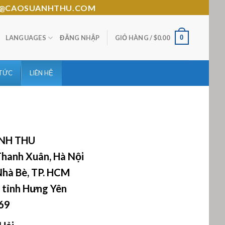
HTHU@CAOSUANHTHU.COM
0
LANGUAGES
ĐĂNG NHẬP
GIỎ HÀNG /
$
0.00
 TỨC
LIÊN HỆ
NH THU
Thanh Xuân, Hà Nội
Nhà Bè, TP. HCM
 tỉnh Hưng Yên
69