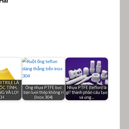
Hải
ITRILE LÀ
ỘC TÍNH,
Ống nhựa PTFE bọc
Nhựa PTFE (teflon) là
G VÀ LỢI
bện lưới thép không rỉ
gì? thành phần cấu tạo
CH
(Inox 304)
và ứng…