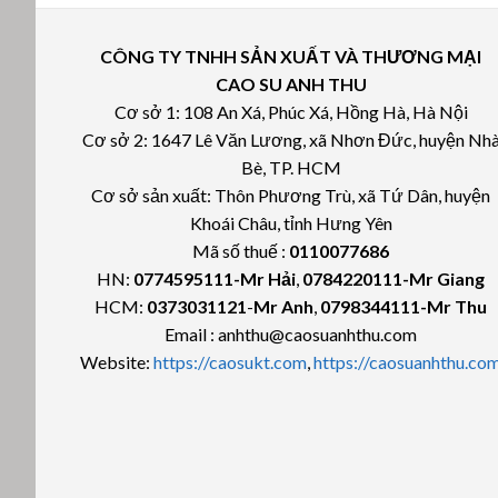
CÔNG TY TNHH SẢN XUẤT VÀ THƯƠNG MẠI
CAO SU ANH THU
Cơ sở 1: 108 An Xá, Phúc Xá, Hồng Hà, Hà Nội
Cơ sở 2: 1647 Lê Văn Lương, xã Nhơn Đức, huyện Nh
Bè, TP. HCM
Cơ sở sản xuất: Thôn Phương Trù, xã Tứ Dân, huyện
Khoái Châu, tỉnh Hưng Yên
Mã số thuế :
0110077686
HN:
0774595111
-Mr Hải
,
0784220111-Mr Giang
HCM:
0373031121
-
Mr Anh
,
0798344111-Mr Thu
Email : anhthu@caosuanhthu.com
Website:
https://caosukt.com
,
https://caosuanhthu.co