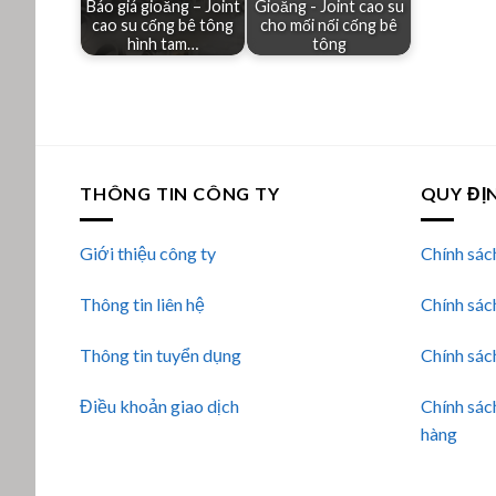
Báo giá gioăng – Joint
Gioăng - Joint cao su
cao su cống bê tông
cho mối nối cống bê
hình tam…
tông
THÔNG TIN CÔNG TY
QUY ĐỊ
Giới thiệu công ty
Chính sác
Thông tin liên hệ
Chính sác
Thông tin tuyển dụng
Chính sác
Điều khoản giao dịch
Chính sác
hàng