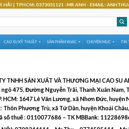
-MR HẢI | TPHCM: 0373031121 -MR ANH - EMAIL: AN
CAO SU KỸ THUẬT
SẢN PHẨM KHÁC
CHUYÊN MỤC
TIN
TY TNHH SẢN XUẤT VÀ THƯƠNG MẠI CAO SU A
 ngõ 475, Đường Nguyễn Trãi, Thanh Xuân Nam, 
P. HCM: 1647 Lê Văn Lương, xã Nhơn Đức, huyện 
t: Thôn Phương Trù, xã Tứ Dân, huyện Khoái Châu,
 số thuế :
0110077686
– TK MBBank: 11228698