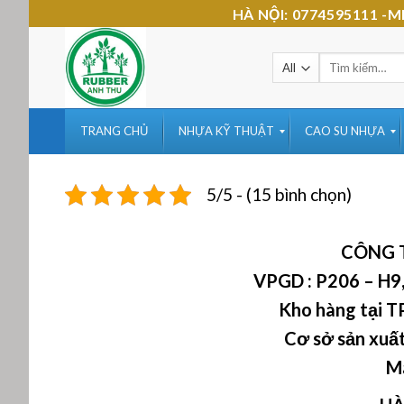
Skip
HÀ NỘI: 0774595111 
to
content
Tìm
kiếm:
TRANG CHỦ
NHỰA KỸ THUẬT
CAO SU NHỰA
5/5 - (15 bình chọn)
CÔNG 
VPGD : P206 – H9,
Kho hàng tại T
Cơ sở sản xuấ
Mã