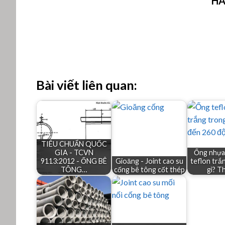
HÀ
Bài viết liên quan:
TIÊU CHUẨN QUỐC
GIA - TCVN
Ống nhựa
9113:2012 - ỐNG BÊ
Gioăng - Joint cao su
teflon trắn
TÔNG…
cống bê tông cốt thép
gì? T