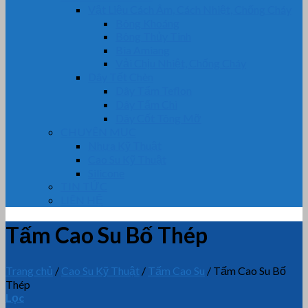
Vật Liệu Cách Âm, Cách Nhiệt, Chống Cháy
Bông Khoáng
Bông Thủy Tinh
Bìa Amiang
Vải Chịu Nhiệt, Chống Cháy
Dây Tết Chèn
Dây Tẩm Teflon
Dây Tẩm Chì
Dây Cốt Tông Mỡ
CHUYÊN MỤC
Nhựa Kỹ Thuật
Cao Su Kỹ Thuật
Silicone
TIN TỨC
LIÊN HỆ
Tấm Cao Su Bố Thép
Trang chủ
/
Cao Su Kỹ Thuật
/
Tấm Cao Su
/
Tấm Cao Su Bố
Thép
Lọc