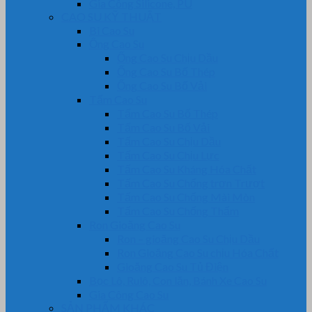
Gia Công Silicone, PU
CAO SU KỸ THUẬT
Bi Cao Su
Ống Cao Su
Ống Cao Su Chịu Dầu
Ống Cao Su Bố Thép
Ống Cao Su Bố Vải
Tấm Cao Su
Tấm Cao Su Bố Thép
Tấm Cao Su Bố Vải
Tấm Cao Su Chịu Dầu
Tấm Cao Su Chịu Lực
Tấm Cao Su Kháng Hóa Chất
Tấm Cao Su Chống trơn Trượt
Tấm Cao Su Chống Mài Mòn
Tấm Cao Su Chống Thấm
Ron Gioăng Cao Su
Ron – gioăng Cao Su Chịu Dầu
Ron Gioăng Cao Su chịu Hóa Chất
Gioăng Cao Su Tủ Điện
Bọc Lô, Rulô, Con lăn, Bánh Xe Cao Su
Gia Công Cao Su
SẢN PHẨM KHÁC