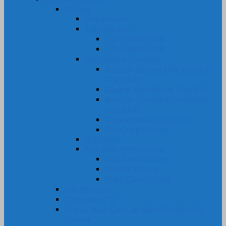
Silicone
Ống Silicone
Tấm Silicone
Tấm Silicone Đặc
Tấm Silicone Xốp
Ron Silicone chịu nhiệt
Ron Dây Silicone Đặc Vuông &
Chữ Nhật
Gioăng Ron Silicone Tròn Đặc
Ron Dây Silicone Xốp Vuông &
Chữ Nhật
Gioăng Silicone Xốp Tròn
Ron Oring Silicone
Bi Silicone
Nút, Nắp, Núm Silicone
Nắp Chụp Silicone
Nút Bịt Silicone
Phích Cắm Silicone
Cây Nhựa PU
Tấm Nhựa PU
Bọc Lô, Rulô, Con Lăn, Bánh Xe Nhựa Pu,
Silicone