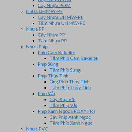
Cây Nhựa POM
Nhựa UHMW-PE
Cây Nhựa UHMW-PE
Tấm Nhựa UHMW-PE
Nhựa PP
Cây Nhựa PP
Tấm Nhựa PP
Nhựa Phíp
Phip Cam Bakelite
Tấm Phíp Cam Bakelite
Phíp Sừng
Tấm Phíp Sừng
Phíp Thủy Tinh
Ống Phíp Thủy Tinh
Tấm Phíp Thủy Tinh
Phíp Vải
Cây Phíp Vải
Tấm Phíp Vải
Phíp Xanh Ngọc EPOXY FR4
Cây Phíp Xanh Ngọc
Tấm Phíp Xanh Ngọc
Nhựa PVC