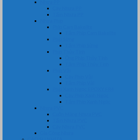
Nhựa PP
Cây Nhựa PP
Tấm Nhựa PP
Nhựa Phíp
Phip Cam Bakelite
Tấm Phíp Cam Bakelite
Phíp Sừng
Tấm Phíp Sừng
Phíp Thủy Tinh
Ống Phíp Thủy Tinh
Tấm Phíp Thủy Tinh
Phíp Vải
Cây Phíp Vải
Tấm Phíp Vải
Phíp Xanh Ngọc EPOXY FR4
Cây Phíp Xanh Ngọc
Tấm Phíp Xanh Ngọc
Nhựa PVC
Cuộn Màng Nhựa PVC
Tấm Nhựa PVC
Cây Nhựa PVC
Gia Công Nhựa
CAO SU NHỰA