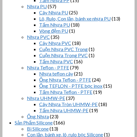
Tấm Nhựa PP
(15)
Nhựa PU
(57)
Cây Nhựa PU
(25)
Lô, Rulo, Con lăn, bánh xe nhựa PU
(13)
Tấm Nhựa PU
(18)
Vòng đệm PU
(1)
Nhựa PVC
(35)
Cây Nhựa PVC
(18)
Cuộn Nhựa PVC Trong
(1)
Cuộn Nhựa Trong PVC
(1)
Tấm Nhựa PVC
(16)
Nhựa Teflon - PTFE
(79)
Nhựa teflon cây
(21)
Ống Nhựa Teflon - PTFE
(24)
Ống TEFLON - PTFE bọc inox
(15)
Tấm Nhựa Teflon - PTFE
(19)
Nhựa UHMW-PE
(37)
Cây Nhựa Tròn UHMW-PE
(18)
Tấm Nhựa UHMW-PE
(19)
Ống Nhựa
(23)
Sản Phẩm Silicone
(166)
Bi Silicone
(13)
Con lăn, bánh xe, lô, rulo bọc Silicone
(1)