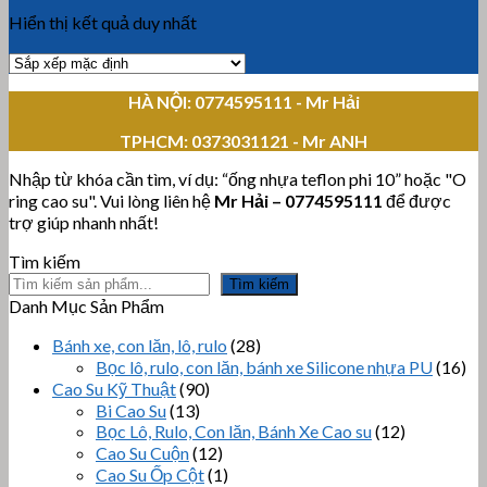
Hiển thị kết quả duy nhất
HÀ NỘI: 0774595111
- Mr Hải
TPHCM:
0373031121 - Mr ANH
Nhập từ khóa cần tìm, ví dụ: “ống nhựa teflon phi 10” hoặc "O
ring cao su". Vui lòng liên hệ
Mr Hải
–
0774595111
để được
trợ giúp nhanh nhất!
Tìm kiếm
Tìm kiếm
Danh Mục Sản Phẩm
Bánh xe, con lăn, lô, rulo
(28)
Bọc lô, rulo, con lăn, bánh xe Silicone nhựa PU
(16)
Cao Su Kỹ Thuật
(90)
Bi Cao Su
(13)
Bọc Lô, Rulo, Con lăn, Bánh Xe Cao su
(12)
Cao Su Cuộn
(12)
Cao Su Ốp Cột
(1)