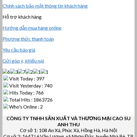
Chính sách bảo mật thông tin khách hàng
Hỗ trợ khách hàng
Hướng dẫn mua hàng online
Phương thức thanh toán
Yêu cầu báo giá
Gửi góp ý, khiếu nại
Visit Today : 397
Visit Yesterday : 740
Hits Today : 766
Total Hits : 1863726
Who's Online : 2
CÔNG TY TNHH SẢN XUẤT VÀ THƯƠNG MẠI CAO SU
ANH THU
Cơ sở 1: 108 An Xá, Phúc Xá, Hồng Hà, Hà Nội
Cơ sở 2: 1647 Lê Văn Lương, xã Nhơn Đức, huyện Nhà Bè, TP.