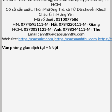
HCM
Cơ sở sản xuất: Thôn Phương Trù, xã Tứ Dân, huyện Khoái
Châu, tỉnh Hưng Yên
Mã số thuế :
0110077686
HN:
0774595111
-Mr Hải
,
0784220111-Mr Giang
HCM:
0373031121
-
Mr Anh
,
0798344111-Mr Thu
Email : anhthu@caosuanhthu.com
Website:
https://caosukt.com
,
https://caosuanhthu.com
,
https:/
Văn phòng giao dịch tại Hà Nội