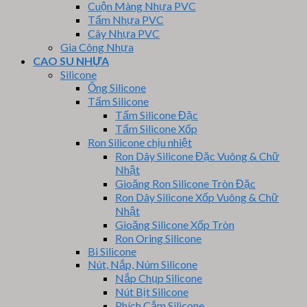
Cuộn Màng Nhựa PVC
Tấm Nhựa PVC
Cây Nhựa PVC
Gia Công Nhựa
CAO SU NHỰA
Silicone
Ống Silicone
Tấm Silicone
Tấm Silicone Đặc
Tấm Silicone Xốp
Ron Silicone chịu nhiệt
Ron Dây Silicone Đặc Vuông & Chữ
Nhật
Gioăng Ron Silicone Tròn Đặc
Ron Dây Silicone Xốp Vuông & Chữ
Nhật
Gioăng Silicone Xốp Tròn
Ron Oring Silicone
Bi Silicone
Nút, Nắp, Núm Silicone
Nắp Chụp Silicone
Nút Bịt Silicone
Phích Cắm Silicone