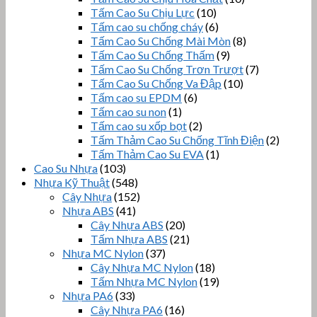
Tấm Cao Su Chịu Lực
(10)
Tấm cao su chống cháy
(6)
Tấm Cao Su Chống Mài Mòn
(8)
Tấm Cao Su Chống Thấm
(9)
Tấm Cao Su Chống Trơn Trượt
(7)
Tấm Cao Su Chống Va Đập
(10)
Tấm cao su EPDM
(6)
Tấm cao su non
(1)
Tấm cao su xốp bọt
(2)
Tấm Thảm Cao Su Chống Tĩnh Điện
(2)
Tấm Thảm Cao Su EVA
(1)
Cao Su Nhựa
(103)
Nhựa Kỹ Thuật
(548)
Cây Nhựa
(152)
Nhựa ABS
(41)
Cây Nhựa ABS
(20)
Tấm Nhựa ABS
(21)
Nhựa MC Nylon
(37)
Cây Nhựa MC Nylon
(18)
Tấm Nhựa MC Nylon
(19)
Nhựa PA6
(33)
Cây Nhựa PA6
(16)