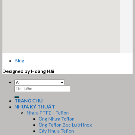
email google map
Blog
Designed by Hoàng Hải
Tìm
kiếm:
TRANG CHỦ
NHỰA KỸ THUẬT
Nhựa PTFE – Teflon
Ống Nhựa Teflon
Ống Teflon Bọc Lưới Inox
Cây Nhựa Teflon