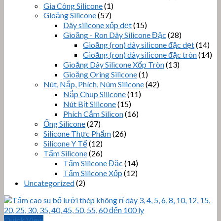
Gia Công Silicone
(1)
Gioăng Silicone
(57)
Dây silicone xốp dẹt
(15)
Gioăng - Ron Dây Silicone Đặc
(28)
Gioăng (ron) dây silicone đặc dẹt
(14)
Gioăng (ron) dây silicone đặc tròn
(14)
Gioăng Dây Silicone Xốp Tròn
(13)
Gioăng Oring Silicone
(1)
Nút, Nắp, Phích, Núm Silicone
(42)
Nắp Chụp Silicone
(11)
Nút Bịt Silicone
(15)
Phích Cắm Silicon
(16)
Ống Silicone
(27)
Silicone Thực Phẩm
(26)
Silicone Y Tế
(12)
Tấm Silicone
(26)
Tấm Silicone Đặc
(14)
Tấm Silicone Xốp
(12)
Uncategorized
(2)
Quick View