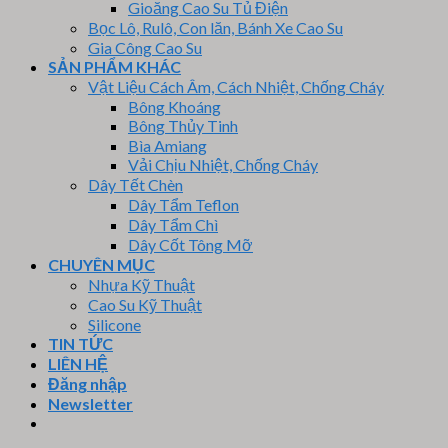
Gioăng Cao Su Tủ Điện
Bọc Lô, Rulô, Con lăn, Bánh Xe Cao Su
Gia Công Cao Su
SẢN PHẨM KHÁC
Vật Liệu Cách Âm, Cách Nhiệt, Chống Cháy
Bông Khoáng
Bông Thủy Tinh
Bìa Amiang
Vải Chịu Nhiệt, Chống Cháy
Dây Tết Chèn
Dây Tẩm Teflon
Dây Tẩm Chì
Dây Cốt Tông Mỡ
CHUYÊN MỤC
Nhựa Kỹ Thuật
Cao Su Kỹ Thuật
Silicone
TIN TỨC
LIÊN HỆ
Đăng nhập
Newsletter