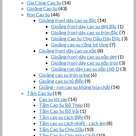
Gia Công Cao Su
(14)
Gioăng Cao Su
(43)
Ron Cao Su
(44)
Gioăng (ron) dây cao su đặc
(14)
Gioăng (ron) dây cao su dẹt đặc
(1)
Gioăng (ron) dây cao su tròn đặc
(7)
Gioăng Cao Su Chịu Dầu Dây Đặc
(3)
Gioăng cao su cống bê tông
(7)
Gioăng (ron) dây cao su xốp
(8)
Gioăng (ron) dây cao su xốp dẹt
(1)
Gioăng (ron) dây cao su xốp tròn
(3)
Gioăng ron dây cao su xốp chữ D
(3)
Gioăng cao su tròn oring
(6)
Gioăng cao su tủ điện
(9)
Goăng - ron cao su kháng hóa chất
(14)
Tấm Cao Su
(19)
Cao su lót sàn
(14)
Tấm Cao Su Bố Thép
(1)
Tấm Cao Su Bố Vải
(1)
Tấm cao su cách điện
(5)
Tấm cao su cách nhiệt - cách âm
(8)
Tấm Cao Su Chịu Dầu
(10)
Tấm Cao Su Chịu Hóa Chất
(10)