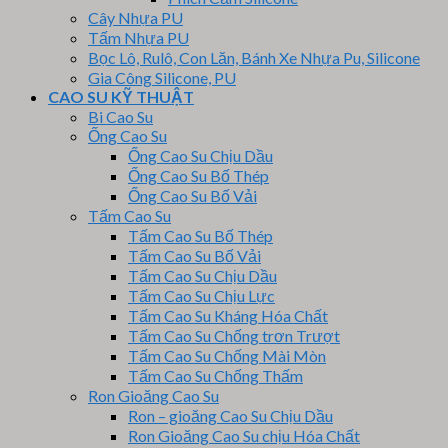
Cây Nhựa PU
Tấm Nhựa PU
Bọc Lô, Rulô, Con Lăn, Bánh Xe Nhựa Pu, Silicone
Gia Công Silicone, PU
CAO SU KỸ THUẬT
Bi Cao Su
Ống Cao Su
Ống Cao Su Chịu Dầu
Ống Cao Su Bố Thép
Ống Cao Su Bố Vải
Tấm Cao Su
Tấm Cao Su Bố Thép
Tấm Cao Su Bố Vải
Tấm Cao Su Chịu Dầu
Tấm Cao Su Chịu Lực
Tấm Cao Su Kháng Hóa Chất
Tấm Cao Su Chống trơn Trượt
Tấm Cao Su Chống Mài Mòn
Tấm Cao Su Chống Thấm
Ron Gioăng Cao Su
Ron – gioăng Cao Su Chịu Dầu
Ron Gioăng Cao Su chịu Hóa Chất