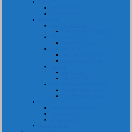
Nhựa PP
Cây Nhựa PP
Tấm Nhựa PP
Nhựa Phíp
Phip Cam Bakelite
Tấm Phíp Cam Bakelite
Phíp Sừng
Tấm Phíp Sừng
Phíp Thủy Tinh
Ống Phíp Thủy Tinh
Tấm Phíp Thủy Tinh
Phíp Vải
Cây Phíp Vải
Tấm Phíp Vải
Phíp Xanh Ngọc EPOXY FR4
Cây Phíp Xanh Ngọc
Tấm Phíp Xanh Ngọc
Nhựa PVC
Cuộn Màng Nhựa PVC
Tấm Nhựa PVC
Cây Nhựa PVC
Gia Công Nhựa
CAO SU NHỰA