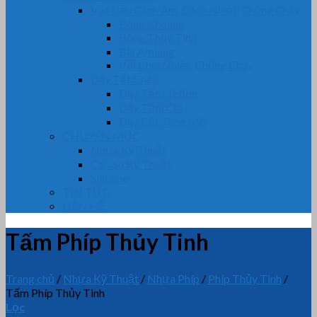
Vật Liệu Cách Âm, Cách Nhiệt, Chống Cháy
Bông Khoáng
Bông Thủy Tinh
Bìa Amiang
Vải Chịu Nhiệt, Chống Cháy
Dây Tết Chèn
Dây Tẩm Teflon
Dây Tẩm Chì
Dây Cốt Tông Mỡ
CHUYÊN MỤC
Nhựa Kỹ Thuật
Cao Su Kỹ Thuật
Silicone
TIN TỨC
LIÊN HỆ
Tấm Phíp Thủy Tinh
Trang chủ
/
Nhựa Kỹ Thuật
/
Nhựa Phíp
/
Phíp Thủy Tinh
/
Tấm Phíp Thủy Tinh
Lọc