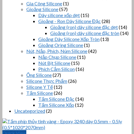
Gia Công Silicone
(1)
Gioăng Silicone
(57)
Dây silicone xốp dẹt
(15)
Gioăng - Ron Dây Silicone Đặc
(28)
Gioăng (ron) dây silicone đặc dẹt
(14)
Gioăng (ron) dây silicone đặc tròn
(14)
Gioăng Dây Silicone Xốp Tròn
(13)
Gioăng Oring Silicone
(1)
Nút, Nắp, Phích, Núm Silicone
(42)
Nắp Chụp Silicone
(11)
Nút Bịt Silicone
(15)
Phích Cắm Silicon
(16)
Ống Silicone
(27)
Silicone Thực Phẩm
(26)
Silicone Y Tế
(12)
Tấm Silicone
(26)
Tấm Silicone Đặc
(14)
Tấm Silicone Xốp
(12)
Uncategorized
(2)
Quick View