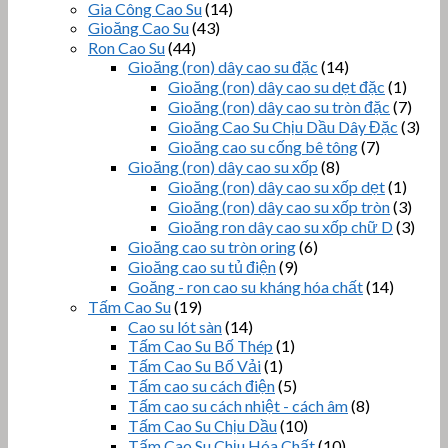
Gia Công Cao Su
(14)
Gioăng Cao Su
(43)
Ron Cao Su
(44)
Gioăng (ron) dây cao su đặc
(14)
Gioăng (ron) dây cao su dẹt đặc
(1)
Gioăng (ron) dây cao su tròn đặc
(7)
Gioăng Cao Su Chịu Dầu Dây Đặc
(3)
Gioăng cao su cống bê tông
(7)
Gioăng (ron) dây cao su xốp
(8)
Gioăng (ron) dây cao su xốp dẹt
(1)
Gioăng (ron) dây cao su xốp tròn
(3)
Gioăng ron dây cao su xốp chữ D
(3)
Gioăng cao su tròn oring
(6)
Gioăng cao su tủ điện
(9)
Goăng - ron cao su kháng hóa chất
(14)
Tấm Cao Su
(19)
Cao su lót sàn
(14)
Tấm Cao Su Bố Thép
(1)
Tấm Cao Su Bố Vải
(1)
Tấm cao su cách điện
(5)
Tấm cao su cách nhiệt - cách âm
(8)
Tấm Cao Su Chịu Dầu
(10)
Tấm Cao Su Chịu Hóa Chất
(10)