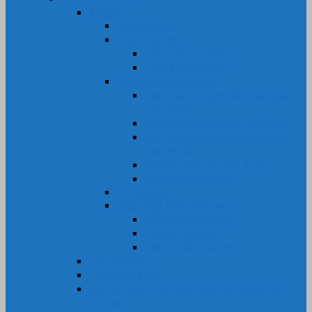
Silicone
Ống Silicone
Tấm Silicone
Tấm Silicone Đặc
Tấm Silicone Xốp
Ron Silicone chịu nhiệt
Ron Dây Silicone Đặc Vuông &
Chữ Nhật
Gioăng Ron Silicone Tròn Đặc
Ron Dây Silicone Xốp Vuông &
Chữ Nhật
Gioăng Silicone Xốp Tròn
Ron Oring Silicone
Bi Silicone
Nút, Nắp, Núm Silicone
Nắp Chụp Silicone
Nút Bịt Silicone
Phích Cắm Silicone
Cây Nhựa PU
Tấm Nhựa PU
Bọc Lô, Rulô, Con Lăn, Bánh Xe Nhựa Pu,
Silicone