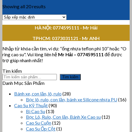
Showing all 20 results
HÀ NỘI: 0774595111
- Mr Hải
TPHCM:
0373031121 - Mr ANH
Nhập từ khóa cần tìm, ví dụ: “ống nhựa teflon phi 10” hoặc "O
ring cao su". Vui lòng liên hệ
Mr Hải
–
0774595111
để được
trợ giúp nhanh nhất!
Tìm kiếm
Tìm kiếm
Danh Mục Sản Phẩm
Bánh xe, con lăn, lô, rulo
(28)
Bọc lô, rulo, con lăn, bánh xe Silicone nhựa PU
(16)
Cao Su Kỹ Thuật
(90)
Bi Cao Su
(13)
Bọc Lô, Rulo, Con lăn, Bánh Xe Cao su
(12)
Cao Su Cuộn
(12)
Cao Su Ốp Cột
(1)