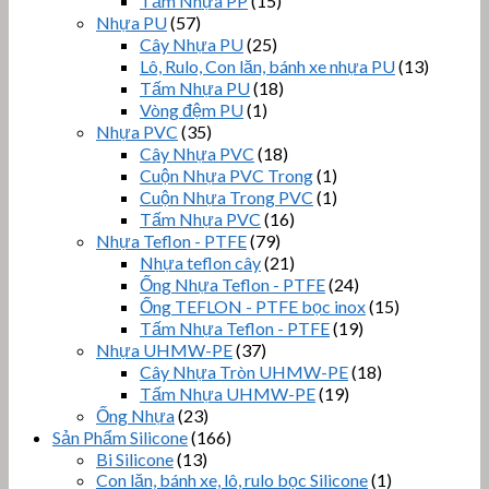
Tấm Nhựa PP
(15)
Nhựa PU
(57)
Cây Nhựa PU
(25)
Lô, Rulo, Con lăn, bánh xe nhựa PU
(13)
Tấm Nhựa PU
(18)
Vòng đệm PU
(1)
Nhựa PVC
(35)
Cây Nhựa PVC
(18)
Cuộn Nhựa PVC Trong
(1)
Cuộn Nhựa Trong PVC
(1)
Tấm Nhựa PVC
(16)
Nhựa Teflon - PTFE
(79)
Nhựa teflon cây
(21)
Ống Nhựa Teflon - PTFE
(24)
Ống TEFLON - PTFE bọc inox
(15)
Tấm Nhựa Teflon - PTFE
(19)
Nhựa UHMW-PE
(37)
Cây Nhựa Tròn UHMW-PE
(18)
Tấm Nhựa UHMW-PE
(19)
Ống Nhựa
(23)
Sản Phẩm Silicone
(166)
Bi Silicone
(13)
Con lăn, bánh xe, lô, rulo bọc Silicone
(1)