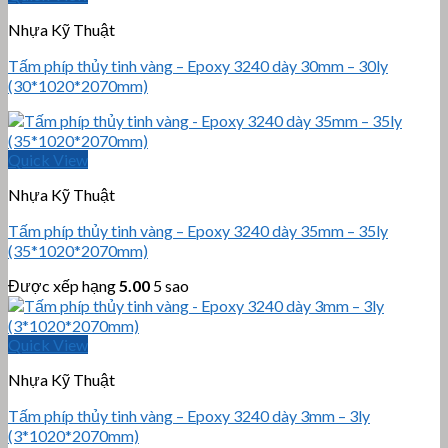
Nhựa Kỹ Thuật
Tấm phíp thủy tinh vàng – Epoxy 3240 dày 30mm – 30ly
(30*1020*2070mm)
Quick View
Nhựa Kỹ Thuật
Tấm phíp thủy tinh vàng – Epoxy 3240 dày 35mm – 35ly
(35*1020*2070mm)
Được xếp hạng
5.00
5 sao
Quick View
Nhựa Kỹ Thuật
Tấm phíp thủy tinh vàng – Epoxy 3240 dày 3mm – 3ly
(3*1020*2070mm)