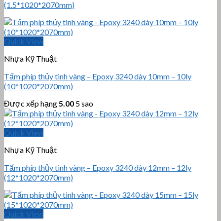
(1.5*1020*2070mm)
Quick View
Nhựa Kỹ Thuật
Tấm phíp thủy tinh vàng – Epoxy 3240 dày 10mm – 10ly
(10*1020*2070mm)
Được xếp hạng
5.00
5 sao
Quick View
Nhựa Kỹ Thuật
Tấm phíp thủy tinh vàng – Epoxy 3240 dày 12mm – 12ly
(12*1020*2070mm)
Quick View