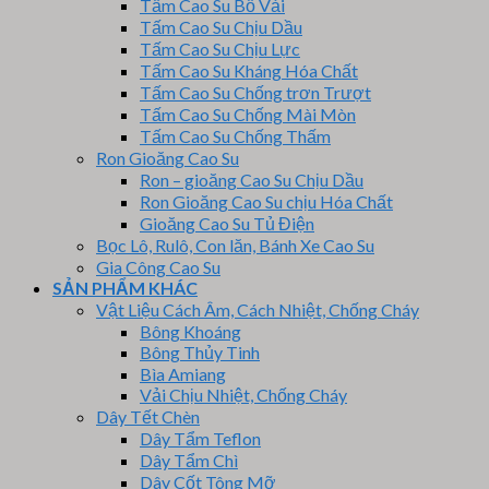
Tấm Cao Su Bố Vải
Tấm Cao Su Chịu Dầu
Tấm Cao Su Chịu Lực
Tấm Cao Su Kháng Hóa Chất
Tấm Cao Su Chống trơn Trượt
Tấm Cao Su Chống Mài Mòn
Tấm Cao Su Chống Thấm
Ron Gioăng Cao Su
Ron – gioăng Cao Su Chịu Dầu
Ron Gioăng Cao Su chịu Hóa Chất
Gioăng Cao Su Tủ Điện
Bọc Lô, Rulô, Con lăn, Bánh Xe Cao Su
Gia Công Cao Su
SẢN PHẨM KHÁC
Vật Liệu Cách Âm, Cách Nhiệt, Chống Cháy
Bông Khoáng
Bông Thủy Tinh
Bìa Amiang
Vải Chịu Nhiệt, Chống Cháy
Dây Tết Chèn
Dây Tẩm Teflon
Dây Tẩm Chì
Dây Cốt Tông Mỡ