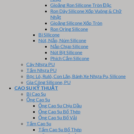
Gioăng Ron Silicone Tròn Đặc
Ron Dây Silicone Xốp Vuông & Chữ
Nhật
Gioăng Silicone Xốp Tròn
Ron Oring Silicone
Bi Silicone
Nút, Nắp, Núm Silicone
Nắp Chụp Silicone
Nút Bịt Silicone
Phích Cắm Silicone
Cây Nhựa PU
Tấm Nhựa PU
Bọc Lô, Rulô, Con Lăn, Bánh Xe Nhựa Pu, Silicone
Gia Công Silicone, PU
CAO SU KỸ THUẬT
Bi Cao Su
Ống Cao Su
Ống Cao Su Chịu Dầu
Ống Cao Su Bố Thép
Ống Cao Su Bố Vải
Tấm Cao Su
Tấm Cao Su Bố Thép