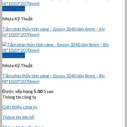
Quick View
Nhựa Kỹ Thuật
Tấm phíp thủy tinh vàng – Epoxy 3240 dày 6mm – 6ly
(6*1020*2070mm)
Quick View
Nhựa Kỹ Thuật
Tấm phíp thủy tinh vàng – Epoxy 3240 dày 8mm – 8ly
(8*1020*2070mm)
Được xếp hạng
5.00
5 sao
Thông tin công ty
Giới thiệu công ty
Thông tin liên hệ