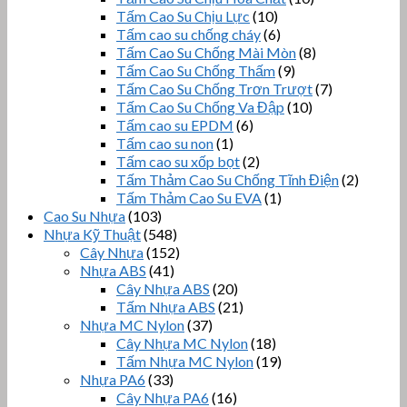
Tấm Cao Su Chịu Lực
(10)
Tấm cao su chống cháy
(6)
Tấm Cao Su Chống Mài Mòn
(8)
Tấm Cao Su Chống Thấm
(9)
Tấm Cao Su Chống Trơn Trượt
(7)
Tấm Cao Su Chống Va Đập
(10)
Tấm cao su EPDM
(6)
Tấm cao su non
(1)
Tấm cao su xốp bọt
(2)
Tấm Thảm Cao Su Chống Tĩnh Điện
(2)
Tấm Thảm Cao Su EVA
(1)
Cao Su Nhựa
(103)
Nhựa Kỹ Thuật
(548)
Cây Nhựa
(152)
Nhựa ABS
(41)
Cây Nhựa ABS
(20)
Tấm Nhựa ABS
(21)
Nhựa MC Nylon
(37)
Cây Nhựa MC Nylon
(18)
Tấm Nhựa MC Nylon
(19)
Nhựa PA6
(33)
Cây Nhựa PA6
(16)