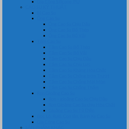
Gia Công Silicone, PU
CAO SU KỸ THUẬT
Bi Cao Su
Ống Cao Su
Ống Cao Su Chịu Dầu
Ống Cao Su Bố Thép
Ống Cao Su Bố Vải
Tấm Cao Su
Tấm Cao Su Bố Thép
Tấm Cao Su Bố Vải
Tấm Cao Su Chịu Dầu
Tấm Cao Su Chịu Lực
Tấm Cao Su Kháng Hóa Chất
Tấm Cao Su Chống trơn Trượt
Tấm Cao Su Chống Mài Mòn
Tấm Cao Su Chống Thấm
Ron Gioăng Cao Su
Ron – gioăng Cao Su Chịu Dầu
Ron Gioăng Cao Su chịu Hóa Chất
Gioăng Cao Su Tủ Điện
Bọc Lô, Rulô, Con lăn, Bánh Xe Cao Su
Gia Công Cao Su
SẢN PHẨM KHÁC