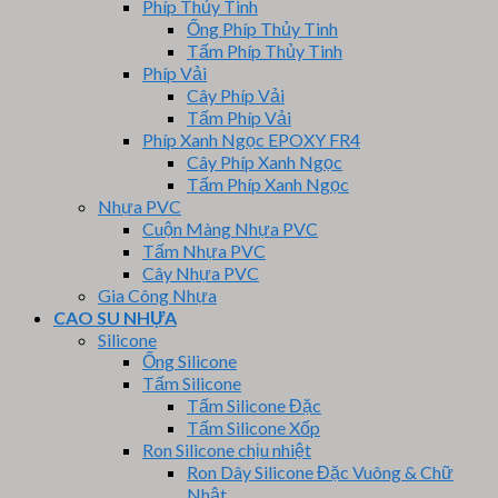
Phíp Thủy Tinh
Ống Phíp Thủy Tinh
Tấm Phíp Thủy Tinh
Phíp Vải
Cây Phíp Vải
Tấm Phíp Vải
Phíp Xanh Ngọc EPOXY FR4
Cây Phíp Xanh Ngọc
Tấm Phíp Xanh Ngọc
Nhựa PVC
Cuộn Màng Nhựa PVC
Tấm Nhựa PVC
Cây Nhựa PVC
Gia Công Nhựa
CAO SU NHỰA
Silicone
Ống Silicone
Tấm Silicone
Tấm Silicone Đặc
Tấm Silicone Xốp
Ron Silicone chịu nhiệt
Ron Dây Silicone Đặc Vuông & Chữ
Nhật