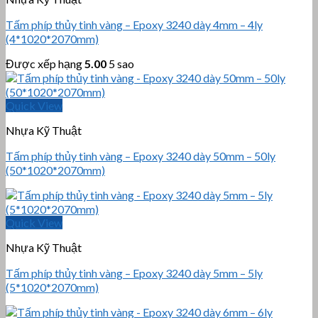
Tấm phíp thủy tinh vàng – Epoxy 3240 dày 4mm – 4ly
(4*1020*2070mm)
Được xếp hạng
5.00
5 sao
Quick View
Nhựa Kỹ Thuật
Tấm phíp thủy tinh vàng – Epoxy 3240 dày 50mm – 50ly
(50*1020*2070mm)
Quick View
Nhựa Kỹ Thuật
Tấm phíp thủy tinh vàng – Epoxy 3240 dày 5mm – 5ly
(5*1020*2070mm)