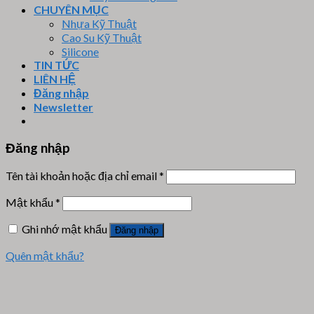
CHUYÊN MỤC
Nhựa Kỹ Thuật
Cao Su Kỹ Thuật
Silicone
TIN TỨC
LIÊN HỆ
Đăng nhập
Newsletter
Đăng nhập
Tên tài khoản hoặc địa chỉ email
*
Mật khẩu
*
Ghi nhớ mật khẩu
Đăng nhập
Quên mật khẩu?