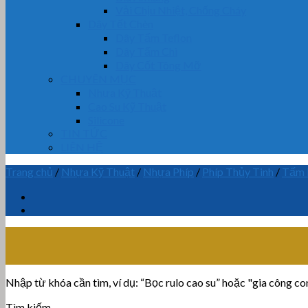
Vải Chịu Nhiệt, Chống Cháy
Dây Tết Chèn
Dây Tẩm Teflon
Dây Tẩm Chì
Dây Cốt Tông Mỡ
CHUYÊN MỤC
Nhựa Kỹ Thuật
Cao Su Kỹ Thuật
Silicone
TIN TỨC
LIÊN HỆ
Trang chủ
/
Nhựa Kỹ Thuật
/
Nhựa Phíp
/
Phíp Thủy Tinh
/
Tấm 
Nhập từ khóa cần tìm, ví dụ: “Bọc rulo cao su” hoặc "gia công con 
Tìm kiếm