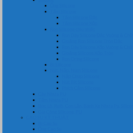
Ống Silicone
Tấm Silicone
Tấm Silicone Đặc
Tấm Silicone Xốp
Ron Silicone chịu nhiệt
Ron Dây Silicone Đặc Vuông & Ch
Gioăng Ron Silicone Tròn Đặc
Ron Dây Silicone Xốp Vuông & Ch
Gioăng Silicone Xốp Tròn
Ron Oring Silicone
Bi Silicone
Nút, Nắp, Núm Silicone
Nắp Chụp Silicone
Nút Bịt Silicone
Phích Cắm Silicone
Cây Nhựa PU
Tấm Nhựa PU
Bọc Lô, Rulô, Con Lăn, Bánh Xe Nhựa Pu, Silico
Gia Công Silicone, PU
CAO SU KỸ THUẬT
Bi Cao Su
Ống Cao Su