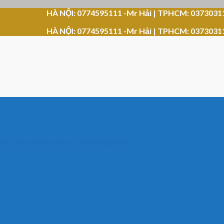
HÀ NỘI: 0774595111 -Mr Hải | TPHCM: 0373031
HÀ NỘI: 0774595111 -Mr Hải | TPHCM: 0373031
 You can remove it from Theme Options.