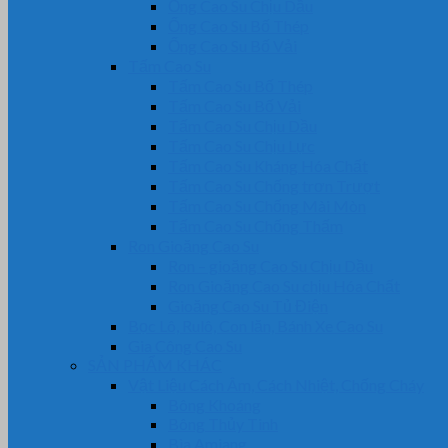
Ống Cao Su Chịu Dầu
Ống Cao Su Bố Thép
Ống Cao Su Bố Vải
Tấm Cao Su
Tấm Cao Su Bố Thép
Tấm Cao Su Bố Vải
Tấm Cao Su Chịu Dầu
Tấm Cao Su Chịu Lực
Tấm Cao Su Kháng Hóa Chất
Tấm Cao Su Chống trơn Trượt
Tấm Cao Su Chống Mài Mòn
Tấm Cao Su Chống Thấm
Ron Gioăng Cao Su
Ron – gioăng Cao Su Chịu Dầu
Ron Gioăng Cao Su chịu Hóa Chất
Gioăng Cao Su Tủ Điện
Bọc Lô, Rulô, Con lăn, Bánh Xe Cao Su
Gia Công Cao Su
SẢN PHẨM KHÁC
Vật Liệu Cách Âm, Cách Nhiệt, Chống Cháy
Bông Khoáng
Bông Thủy Tinh
Bìa Amiang