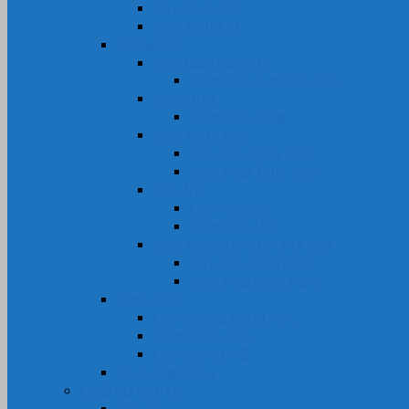
Cây Nhựa PP
Tấm Nhựa PP
Nhựa Phíp
Phip Cam Bakelite
Tấm Phíp Cam Bakelite
Phíp Sừng
Tấm Phíp Sừng
Phíp Thủy Tinh
Ống Phíp Thủy Tinh
Tấm Phíp Thủy Tinh
Phíp Vải
Cây Phíp Vải
Tấm Phíp Vải
Phíp Xanh Ngọc EPOXY FR4
Cây Phíp Xanh Ngọc
Tấm Phíp Xanh Ngọc
Nhựa PVC
Cuộn Màng Nhựa PVC
Tấm Nhựa PVC
Cây Nhựa PVC
Gia Công Nhựa
CAO SU NHỰA
Silicone