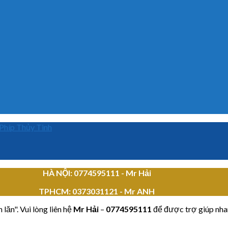
Phíp Thủy Tinh
HÀ NỘI: 0774595111
- Mr Hải
TPHCM:
0373031121 - Mr ANH
lăn". Vui lòng liên hệ
Mr Hải
–
0774595111
để được trợ giúp nha