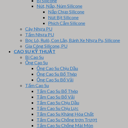
Bi Silicone
Nút, Nắp, Núm Silicone
Nắp Chụp Silicone
Nút Bịt Silicone
Phích Cắm Silicone
Cây Nhựa PU
Tấm Nhựa PU
Bọc Lô, Rulô, Con Lăn, Bánh Xe Nhựa Pu, Silicone
Gia Công Silicone, PU
CAO SU KỸ THUẬT
Bi Cao Su
Ống Cao Su
Ống Cao Su Chịu Dầu
Ống Cao Su Bố Thép
Ống Cao Su Bố Vải
Tấm Cao Su
Tấm Cao Su Bố Thép
Tấm Cao Su Bố Vải
Tấm Cao Su Chịu Dầu
Tấm Cao Su Chịu Lực
Tấm Cao Su Kháng Hóa Chất
Tấm Cao Su Chống trơn Trượt
Tấm Cao Su Chống Mài Mòn