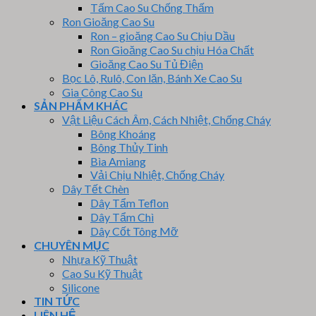
Tấm Cao Su Chống Thấm
Ron Gioăng Cao Su
Ron – gioăng Cao Su Chịu Dầu
Ron Gioăng Cao Su chịu Hóa Chất
Gioăng Cao Su Tủ Điện
Bọc Lô, Rulô, Con lăn, Bánh Xe Cao Su
Gia Công Cao Su
SẢN PHẨM KHÁC
Vật Liệu Cách Âm, Cách Nhiệt, Chống Cháy
Bông Khoáng
Bông Thủy Tinh
Bìa Amiang
Vải Chịu Nhiệt, Chống Cháy
Dây Tết Chèn
Dây Tẩm Teflon
Dây Tẩm Chì
Dây Cốt Tông Mỡ
CHUYÊN MỤC
Nhựa Kỹ Thuật
Cao Su Kỹ Thuật
Silicone
TIN TỨC
LIÊN HỆ