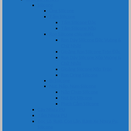
Silicone
Ống Silicone
Tấm Silicone
Tấm Silicone Đặc
Tấm Silicone Xốp
Ron Silicone chịu nhiệt
Ron Dây Silicone Đặc Vuông &
Chữ Nhật
Gioăng Ron Silicone Tròn Đặc
Ron Dây Silicone Xốp Vuông &
Chữ Nhật
Gioăng Silicone Xốp Tròn
Ron Oring Silicone
Bi Silicone
Nút, Nắp, Núm Silicone
Nắp Chụp Silicone
Nút Bịt Silicone
Phích Cắm Silicone
Cây Nhựa PU
Tấm Nhựa PU
Bọc Lô, Rulô, Con Lăn, Bánh Xe Nhựa Pu,
Silicone