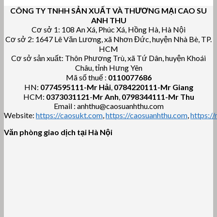
CÔNG TY TNHH SẢN XUẤT VÀ THƯƠNG MẠI CAO SU
ANH THU
Cơ sở 1: 108 An Xá, Phúc Xá, Hồng Hà, Hà Nội
Cơ sở 2: 1647 Lê Văn Lương, xã Nhơn Đức, huyện Nhà Bè, TP.
HCM
Cơ sở sản xuất: Thôn Phương Trù, xã Tứ Dân, huyện Khoái
Châu, tỉnh Hưng Yên
Mã số thuế :
0110077686
HN:
0774595111
-Mr Hải
,
0784220111-Mr Giang
HCM:
0373031121
-
Mr Anh
,
0798344111-Mr Thu
Email : anhthu@caosuanhthu.com
Website:
https://caosukt.com
,
https://caosuanhthu.com
,
https:/
Văn phòng giao dịch tại Hà Nội