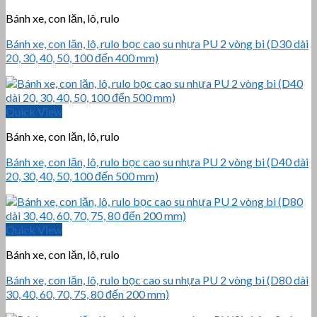
Bánh xe, con lăn, lô, rulo
Bánh xe, con lăn, lô, rulo bọc cao su nhựa PU 2 vòng bi (D30 dài
20, 30, 40, 50, 100 đến 400 mm)
Quick View
Bánh xe, con lăn, lô, rulo
Bánh xe, con lăn, lô, rulo bọc cao su nhựa PU 2 vòng bi (D40 dài
20, 30, 40, 50, 100 đến 500 mm)
Quick View
Bánh xe, con lăn, lô, rulo
Bánh xe, con lăn, lô, rulo bọc cao su nhựa PU 2 vòng bi (D80 dài
30, 40, 60, 70, 75, 80 đến 200 mm)