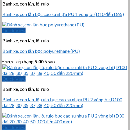
Bánh xe, con lăn, lô, rulo
Bánh xe, con lăn bọc cao su nhựa PU 1 vòng bi (D10 đến D65)
Quick View
Bánh xe, con lăn, lô, rulo
Bánh xe, con lăn bọc polyurethane (PU)
Được xếp hạng
5.00
5 sao
Quick View
Bánh xe, con lăn, lô, rulo
Bánh xe, con lăn, lô, rulo bọc cao su nhựa PU 2 vòng bi (D100
dài 28, 30, 35, 37, 38, 40, 50 đến 220 mm)
Quick View