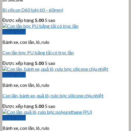
Bi silicon D60 (phi 60 – 60mm)
Được xếp hạng
5.00
5 sao
Quick View
Bánh xe, con lăn, lô, rulo
Con lăn bọc PU băng tải có trục lăn
Được xếp hạng
5.00
5 sao
Quick View
Bánh xe, con lăn, lô, rulo
Con lăn, bánh xe, quả lô, rulo bọc silicone chịu nhiệt
Được xếp hạng
5.00
5 sao
Quick View
Bánh xe, con lăn, lô, rulo