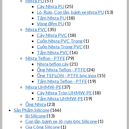
Nhựa PU
(57)
Cây Nhựa PU
(25)
Lô, Rulo, Con lăn, bánh xe nhựa PU
(13)
Tấm Nhựa PU
(18)
Vòng đệm PU
(1)
Nhựa PVC
(35)
Cây Nhựa PVC
(18)
Cuộn Nhựa PVC Trong
(1)
Cuộn Nhựa Trong PVC
(1)
Tấm Nhựa PVC
(16)
Nhựa Teflon - PTFE
(79)
Nhựa teflon cây
(21)
Ống Nhựa Teflon - PTFE
(24)
Ống TEFLON - PTFE bọc inox
(15)
Tấm Nhựa Teflon - PTFE
(19)
Nhựa UHMW-PE
(37)
Cây Nhựa Tròn UHMW-PE
(18)
Tấm Nhựa UHMW-PE
(19)
Ống Nhựa
(23)
Sản Phẩm Silicone
(166)
Bi Silicone
(13)
Con lăn, bánh xe, lô, rulo bọc Silicone
(1)
Gia Công Silicone
(1)