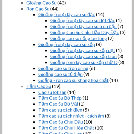
Gioăng Cao Su
(43)
Ron Cao Su
(44)
Gioăng (ron) dây cao su đặc
(14)
Gioăng (ron) dây cao su dẹt đặc
(1)
Gioăng (ron) dây cao su tròn đặc
(7)
Gioăng Cao Su Chịu Dầu Dây Đặc
(3)
Gioăng cao su cống bê tông
(7)
Gioăng (ron) dây cao su xốp
(8)
Gioăng (ron) dây cao su xốp dẹt
(1)
Gioăng (ron) dây cao su xốp tròn
(3)
Gioăng ron dây cao su xốp chữ D
(3)
Gioăng cao su tròn oring
(6)
Gioăng cao su tủ điện
(9)
Goăng - ron cao su kháng hóa chất
(14)
Tấm Cao Su
(19)
Cao su lót sàn
(14)
Tấm Cao Su Bố Thép
(1)
Tấm Cao Su Bố Vải
(1)
Tấm cao su cách điện
(5)
Tấm cao su cách nhiệt - cách âm
(8)
Tấm Cao Su Chịu Dầu
(10)
Tấm Cao Su Chịu Hóa Chất
(10)
Tấm Cao Su Chịu Lực
(10)