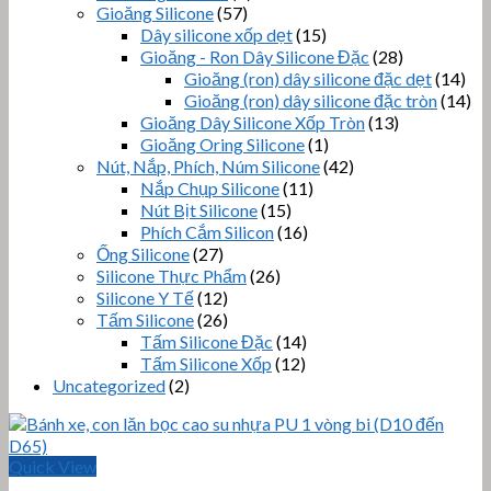
Gioăng Silicone
(57)
Dây silicone xốp dẹt
(15)
Gioăng - Ron Dây Silicone Đặc
(28)
Gioăng (ron) dây silicone đặc dẹt
(14)
Gioăng (ron) dây silicone đặc tròn
(14)
Gioăng Dây Silicone Xốp Tròn
(13)
Gioăng Oring Silicone
(1)
Nút, Nắp, Phích, Núm Silicone
(42)
Nắp Chụp Silicone
(11)
Nút Bịt Silicone
(15)
Phích Cắm Silicon
(16)
Ống Silicone
(27)
Silicone Thực Phẩm
(26)
Silicone Y Tế
(12)
Tấm Silicone
(26)
Tấm Silicone Đặc
(14)
Tấm Silicone Xốp
(12)
Uncategorized
(2)
Quick View