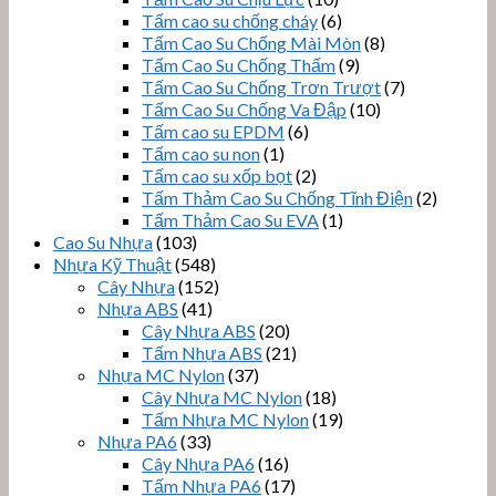
Tấm cao su chống cháy
(6)
Tấm Cao Su Chống Mài Mòn
(8)
Tấm Cao Su Chống Thấm
(9)
Tấm Cao Su Chống Trơn Trượt
(7)
Tấm Cao Su Chống Va Đập
(10)
Tấm cao su EPDM
(6)
Tấm cao su non
(1)
Tấm cao su xốp bọt
(2)
Tấm Thảm Cao Su Chống Tĩnh Điện
(2)
Tấm Thảm Cao Su EVA
(1)
Cao Su Nhựa
(103)
Nhựa Kỹ Thuật
(548)
Cây Nhựa
(152)
Nhựa ABS
(41)
Cây Nhựa ABS
(20)
Tấm Nhựa ABS
(21)
Nhựa MC Nylon
(37)
Cây Nhựa MC Nylon
(18)
Tấm Nhựa MC Nylon
(19)
Nhựa PA6
(33)
Cây Nhựa PA6
(16)
Tấm Nhựa PA6
(17)