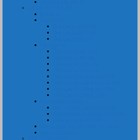
Gia Công Silicone, PU
CAO SU KỸ THUẬT
Bi Cao Su
Ống Cao Su
Ống Cao Su Chịu Dầu
Ống Cao Su Bố Thép
Ống Cao Su Bố Vải
Tấm Cao Su
Tấm Cao Su Bố Thép
Tấm Cao Su Bố Vải
Tấm Cao Su Chịu Dầu
Tấm Cao Su Chịu Lực
Tấm Cao Su Kháng Hóa Chất
Tấm Cao Su Chống trơn Trượt
Tấm Cao Su Chống Mài Mòn
Tấm Cao Su Chống Thấm
Ron Gioăng Cao Su
Ron – gioăng Cao Su Chịu Dầu
Ron Gioăng Cao Su chịu Hóa Chất
Gioăng Cao Su Tủ Điện
Bọc Lô, Rulô, Con lăn, Bánh Xe Cao Su
Gia Công Cao Su
SẢN PHẨM KHÁC