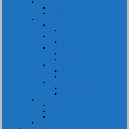
Nhựa PP
Cây Nhựa PP
Tấm Nhựa PP
Nhựa Phíp
Phip Cam Bakelite
Tấm Phíp Cam Bakelite
Phíp Sừng
Tấm Phíp Sừng
Phíp Thủy Tinh
Ống Phíp Thủy Tinh
Tấm Phíp Thủy Tinh
Phíp Vải
Cây Phíp Vải
Tấm Phíp Vải
Phíp Xanh Ngọc EPOXY FR4
Cây Phíp Xanh Ngọc
Tấm Phíp Xanh Ngọc
Nhựa PVC
Cuộn Màng Nhựa PVC
Tấm Nhựa PVC
Cây Nhựa PVC
Gia Công Nhựa
CAO SU NHỰA