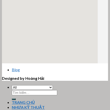
email google map
Blog
Designed by Hoàng Hải
Tìm
kiếm:
TRANG CHỦ
NHỰA KỸ THUẬT