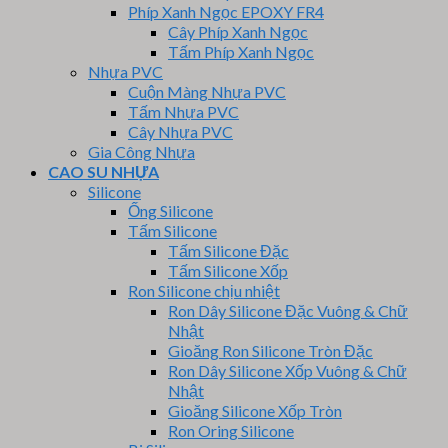
Phíp Xanh Ngọc EPOXY FR4
Cây Phíp Xanh Ngọc
Tấm Phíp Xanh Ngọc
Nhựa PVC
Cuộn Màng Nhựa PVC
Tấm Nhựa PVC
Cây Nhựa PVC
Gia Công Nhựa
CAO SU NHỰA
Silicone
Ống Silicone
Tấm Silicone
Tấm Silicone Đặc
Tấm Silicone Xốp
Ron Silicone chịu nhiệt
Ron Dây Silicone Đặc Vuông & Chữ
Nhật
Gioăng Ron Silicone Tròn Đặc
Ron Dây Silicone Xốp Vuông & Chữ
Nhật
Gioăng Silicone Xốp Tròn
Ron Oring Silicone