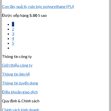
Con lăn, quả lô, rulo bọc polyurethane (PU)
Được xếp hạng
5.00
5 sao
1
2
3
4
5
Thông tin công ty
Giới thiệu công ty
Thông tin liên hệ
Thông tin tuyển dụng
Điều khoản giao dịch
Quy định & Chính sách
Chính sách kinh doanh