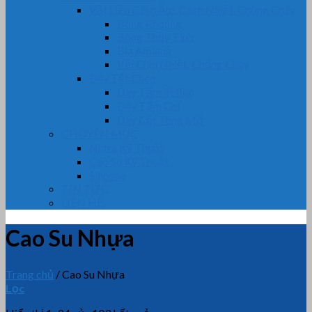
Vật Liệu Cách Âm, Cách Nhiệt, Chống Cháy
Bông Khoáng
Bông Thủy Tinh
Bìa Amiang
Vải Chịu Nhiệt, Chống Cháy
Dây Tết Chèn
Dây Tẩm Teflon
Dây Tẩm Chì
Dây Cốt Tông Mỡ
CHUYÊN MỤC
Nhựa Kỹ Thuật
Cao Su Kỹ Thuật
Silicone
TIN TỨC
LIÊN HỆ
Cao Su Nhựa
Trang chủ
/
Cao Su Nhựa
Lọc