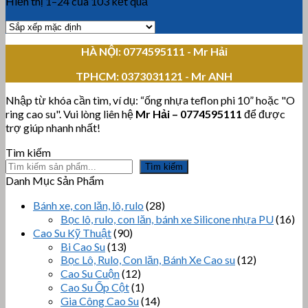
Hiển thị 1–24 của 103 kết quả
HÀ NỘI: 0774595111
- Mr Hải
TPHCM:
0373031121 - Mr ANH
Nhập từ khóa cần tìm, ví dụ: “ống nhựa teflon phi 10” hoặc "O
ring cao su". Vui lòng liên hệ
Mr Hải
–
0774595111
để được
trợ giúp nhanh nhất!
Tìm kiếm
Tìm kiếm
Danh Mục Sản Phẩm
Bánh xe, con lăn, lô, rulo
(28)
Bọc lô, rulo, con lăn, bánh xe Silicone nhựa PU
(16)
Cao Su Kỹ Thuật
(90)
Bi Cao Su
(13)
Bọc Lô, Rulo, Con lăn, Bánh Xe Cao su
(12)
Cao Su Cuộn
(12)
Cao Su Ốp Cột
(1)
Gia Công Cao Su
(14)