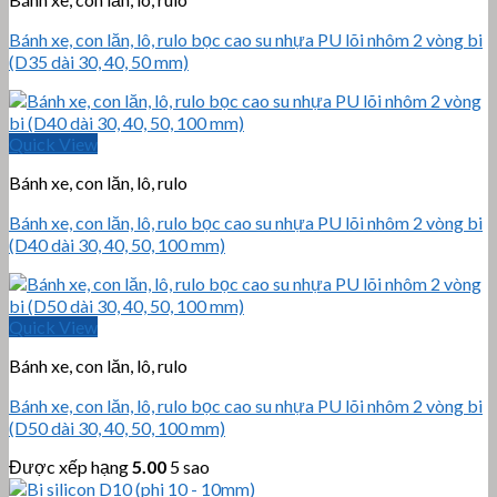
Bánh xe, con lăn, lô, rulo bọc cao su nhựa PU lõi nhôm 2 vòng bi
(D35 dài 30, 40, 50 mm)
Quick View
Bánh xe, con lăn, lô, rulo
Bánh xe, con lăn, lô, rulo bọc cao su nhựa PU lõi nhôm 2 vòng bi
(D40 dài 30, 40, 50, 100 mm)
Quick View
Bánh xe, con lăn, lô, rulo
Bánh xe, con lăn, lô, rulo bọc cao su nhựa PU lõi nhôm 2 vòng bi
(D50 dài 30, 40, 50, 100 mm)
Được xếp hạng
5.00
5 sao