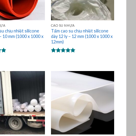
HỰA
CAO SU NHỰA
u chịu nhiệt silicone
Tấm cao su chịu nhiệt silicone
 – 10 mm (1000 x 1000 x
dày 12 ly – 12 mm (1000 x 1000 x
12mm)
p
Được xếp
0
hạng
5.00
5 sao