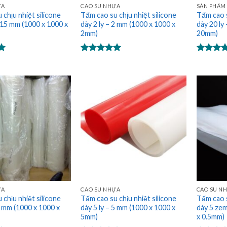
ỰA
CAO SU NHỰA
SẢN PHẨM 
 chịu nhiệt silicone
Tấm cao su chịu nhiệt silicone
Tấm cao s
– 15 mm (1000 x 1000 x
dày 2 ly – 2 mm (1000 x 1000 x
dày 20 ly
2mm)
20mm)
Được xếp
Được xế
hạng
5.00
hạng
5.0
5 sao
5 sao
ỰA
CAO SU NHỰA
CAO SU N
 chịu nhiệt silicone
Tấm cao su chịu nhiệt silicone
Tấm cao s
4 mm (1000 x 1000 x
dày 5 ly – 5 mm (1000 x 1000 x
dày 5 zem
5mm)
x 0.5mm)