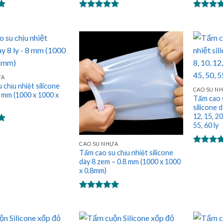
Được xếp
Được xế
hạng
5.00
hạng
5.0
5 sao
5 sao
ỰA
 chịu nhiệt silicone
CAO SU N
8 mm (1000 x 1000 x
Tấm cao s
silicone dà
12, 15, 20
55, 60 ly
CAO SU NHỰA
Được xế
Tấm cao su chịu nhiệt silicone
hạng
5.0
dày 8 zem – 0.8 mm (1000 x 1000
5 sao
x 0.8mm)
Được xếp
hạng
5.00
5 sao