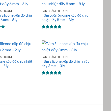
SILICONE
SẢN PHẨM SILICONE
Silicone xốp đỏ chịu
Tấm cuộn Silicone xốp đỏ chịu
 6 mm – 6 ly
nhiệt dầy 8 mm – 8 ly
p
Được xếp
0
hạng
5.00
5 sao
SILICONE
SẢN PHẨM SILICONE
one xốp đỏ chịu nhiệt
Tấm Silicone xốp đỏ chịu nhiệt
– 2 ly
dầy 3 mm – 3 ly
Được xếp
hạng
5.00
5 sao