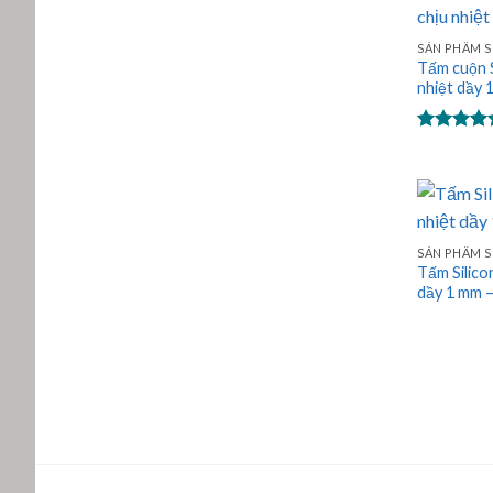
SẢN PHẨM S
Tấm cuộn S
nhiệt dầy 
Được xếp
hạng
5.00
5 sao
SẢN PHẨM S
Tấm Silico
dầy 1 mm –