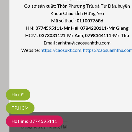
Cơ sở sản xuất: Thôn Phương Trù, xã Tứ Dân, huyện
Khoái Châu, tỉnh Hưng Yên
Mã số thuế :
0110077686
HN:
0774595111
-Mr Hải
,
0784220111-Mr Giang
HCM:
0373031121
-
Mr Anh
,
0798344111-Mr Thu
Email : anhthu@caosuanhthu.com
Website:
https://caosukt.com
,
https://caosuanhthu.co
Hà nội
TP.HCM
BLOG
Hotline: 0774595111
Designed by Hoàng Hải