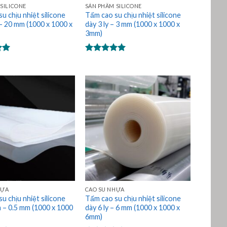
SILICONE
SẢN PHẨM SILICONE
u chịu nhiệt silicone
Tấm cao su chịu nhiệt silicone
 – 20 mm (1000 x 1000 x
dày 3 ly – 3 mm (1000 x 1000 x
3mm)
p
Được xếp
0
hạng
5.00
5 sao
HỰA
CAO SU NHỰA
u chịu nhiệt silicone
Tấm cao su chịu nhiệt silicone
 – 0.5 mm (1000 x 1000
dày 6 ly – 6 mm (1000 x 1000 x
6mm)