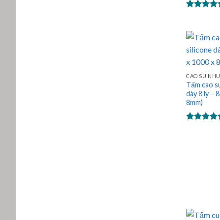
Được xếp
hạng
5.00
5 sao
CAO SU NH
Tấm cao su
dày 8 ly – 
8mm)
Được xếp
hạng
5.00
5 sao