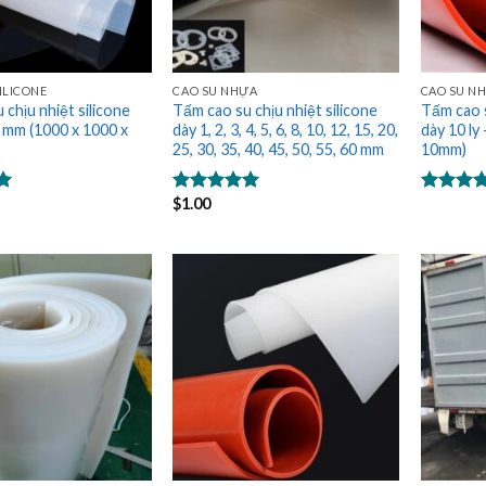
ILICONE
CAO SU NHỰA
CAO SU N
 chịu nhiệt silicone
Tấm cao su chịu nhiệt silicone
Tấm cao s
1 mm (1000 x 1000 x
dày 1, 2, 3, 4, 5, 6, 8, 10, 12, 15, 20,
dày 10 ly
25, 30, 35, 40, 45, 50, 55, 60 mm
10mm)
$
1.00
Được xếp
Được xế
hạng
5.00
hạng
5.0
5 sao
5 sao