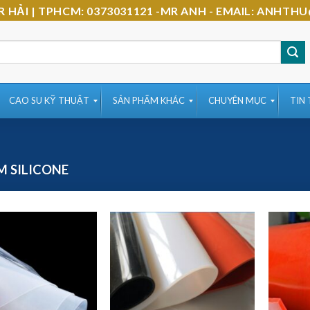
-MR HẢI | TPHCM: 0373031121 -MR ANH - EMAIL: AN
CAO SU KỸ THUẬT
SẢN PHẨM KHÁC
CHUYÊN MỤC
TIN
 SILICONE