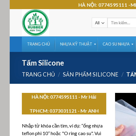
Skip
HÀ NỘI: 0774595111 
to
content
Tìm
kiếm:
TRANG CHỦ
NHỰA KỸ THUẬT
CAO SU NHỰA
Tấm Silicone
TRANG CHỦ
/
SẢN PHẨM SILICONE
/
TẤM
HÀ NỘI: 0774595111
- Mr Hải
TPHCM:
0373031121 - Mr ANH
Nhập từ khóa cần tìm, ví dụ: “ống nhựa
teflon phi 10” hoặc "O ring cao su". Vui