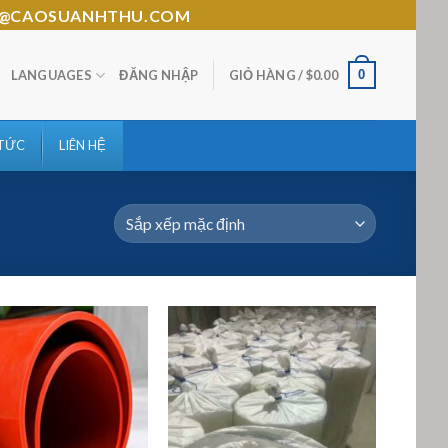
HTHU@CAOSUANHTHU.COM
0
LANGUAGES
ĐĂNG NHẬP
GIỎ HÀNG /
$
0.00
 TỨC
LIÊN HỆ