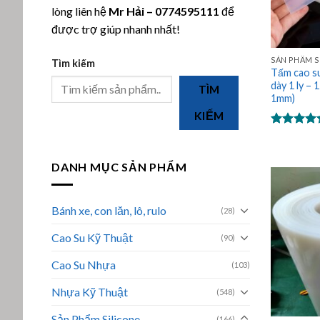
lòng liên hệ
Mr Hải
–
0774595111
để
được trợ giúp nhanh nhất!
SẢN PHẨM S
Tìm kiếm
Tấm cao su
dày 1 ly – 
TÌM
1mm)
KIẾM
Được xếp
hạng
5.00
5 sao
DANH MỤC SẢN PHẨM
Bánh xe, con lăn, lô, rulo
(28)
Cao Su Kỹ Thuật
(90)
Cao Su Nhựa
(103)
Nhựa Kỹ Thuật
(548)
Sản Phẩm Silicone
(166)