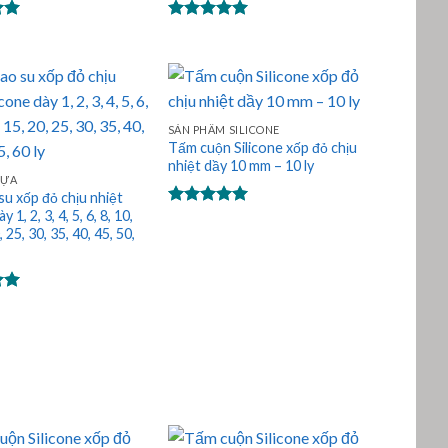
p
Được xếp
0
hạng
5.00
5 sao
SẢN PHẨM SILICONE
Tấm cuộn Silicone xốp đỏ chịu
nhiệt dầy 10 mm – 10 ly
HỰA
u xốp đỏ chịu nhiệt
y 1, 2, 3, 4, 5, 6, 8, 10,
Được xếp
, 25, 30, 35, 40, 45, 50,
hạng
5.00
5 sao
p
0