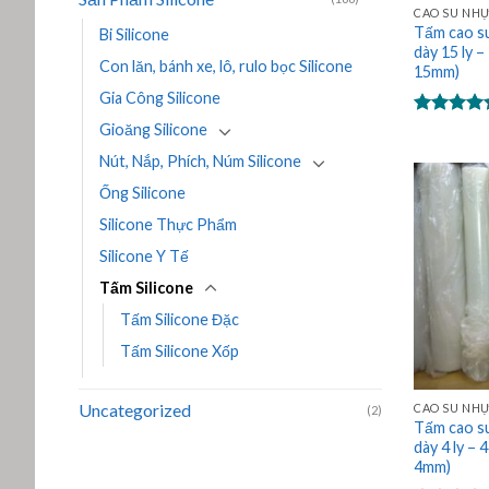
CAO SU NH
Tấm cao su
Bi Silicone
dày 15 ly 
Con lăn, bánh xe, lô, rulo bọc Silicone
15mm)
Gia Công Silicone
Được xếp
Gioăng Silicone
hạng
5.00
Nút, Nắp, Phích, Núm Silicone
5 sao
Ống Silicone
Silicone Thực Phẩm
Silicone Y Tế
Tấm Silicone
Tấm Silicone Đặc
Tấm Silicone Xốp
Uncategorized
CAO SU NH
(2)
Tấm cao su
dày 4 ly – 
4mm)