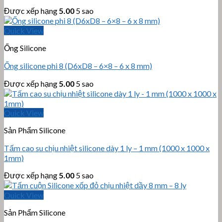
Được xếp hạng
5.00
5 sao
Quick View
Ống Silicone
Ống silicone phi 8 (D6xD8 – 6×8 – 6 x 8 mm)
Được xếp hạng
5.00
5 sao
Quick View
Sản Phẩm Silicone
Tấm cao su chịu nhiệt silicone dày 1 ly – 1 mm (1000 x 1000 x
1mm)
Được xếp hạng
5.00
5 sao
Quick View
Sản Phẩm Silicone