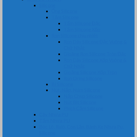
Silicone
Ống Silicone
Tấm Silicone
Tấm Silicone Đặc
Tấm Silicone Xốp
Ron Silicone chịu nhiệt
Ron Dây Silicone Đặc Vuông &
Chữ Nhật
Gioăng Ron Silicone Tròn Đặc
Ron Dây Silicone Xốp Vuông &
Chữ Nhật
Gioăng Silicone Xốp Tròn
Ron Oring Silicone
Bi Silicone
Nút, Nắp, Núm Silicone
Nắp Chụp Silicone
Nút Bịt Silicone
Phích Cắm Silicone
Cây Nhựa PU
Tấm Nhựa PU
Bọc Lô, Rulô, Con Lăn, Bánh Xe Nhựa Pu,
Silicone