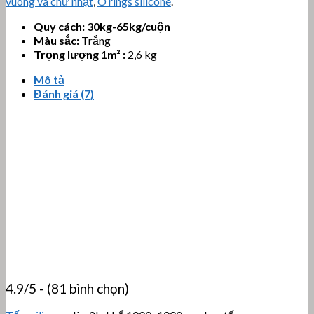
vuông và chữ nhật
,
O rings silicone
.
Quy cách: 30kg-65kg/cuộn
Màu sắc:
Trắng
Trọng lượng 1m² :
2,6 kg
Mô tả
Đánh giá (7)
4.9/5 - (81 bình chọn)