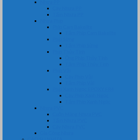
Nhựa PP
Cây Nhựa PP
Tấm Nhựa PP
Nhựa Phíp
Phip Cam Bakelite
Tấm Phíp Cam Bakelite
Phíp Sừng
Tấm Phíp Sừng
Phíp Thủy Tinh
Ống Phíp Thủy Tinh
Tấm Phíp Thủy Tinh
Phíp Vải
Cây Phíp Vải
Tấm Phíp Vải
Phíp Xanh Ngọc EPOXY FR4
Cây Phíp Xanh Ngọc
Tấm Phíp Xanh Ngọc
Nhựa PVC
Cuộn Màng Nhựa PVC
Tấm Nhựa PVC
Cây Nhựa PVC
Gia Công Nhựa
CAO SU NHỰA