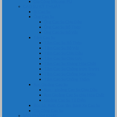
Gia Công Silicone, PU
CAO SU KỸ THUẬT
Bi Cao Su
Ống Cao Su
Ống Cao Su Chịu Dầu
Ống Cao Su Bố Thép
Ống Cao Su Bố Vải
Tấm Cao Su
Tấm Cao Su Bố Thép
Tấm Cao Su Bố Vải
Tấm Cao Su Chịu Dầu
Tấm Cao Su Chịu Lực
Tấm Cao Su Kháng Hóa Chất
Tấm Cao Su Chống trơn Trượt
Tấm Cao Su Chống Mài Mòn
Tấm Cao Su Chống Thấm
Ron Gioăng Cao Su
Ron – gioăng Cao Su Chịu Dầu
Ron Gioăng Cao Su chịu Hóa Chất
Gioăng Cao Su Tủ Điện
Bọc Lô, Rulô, Con lăn, Bánh Xe Cao Su
Gia Công Cao Su
SẢN PHẨM KHÁC