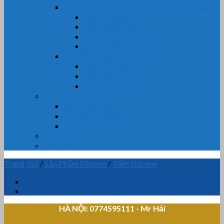
Vật Liệu Cách Âm, Cách Nhiệt, Chống Cháy
Bông Khoáng
Bông Thủy Tinh
Bìa Amiang
Vải Chịu Nhiệt, Chống Cháy
Dây Tết Chèn
Dây Tẩm Teflon
Dây Tẩm Chì
Dây Cốt Tông Mỡ
CHUYÊN MỤC
Nhựa Kỹ Thuật
Cao Su Kỹ Thuật
Silicone
TIN TỨC
LIÊN HỆ
Trang chủ
/
Sản Phẩm Silicone
/
Tấm Silicone
HÀ NỘI: 0774595111
- Mr Hải