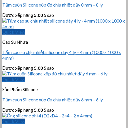
Tấm cuộn Silicone xốp đỏ chịu nhiệt dầy 8 mm – 8 ly
Được xếp hạng
5.00
5 sao
Quick View
Cao Su Nhựa
Tấm cao su chịu nhiệt silicone dày 4 ly – 4 mm (1000 x 1000 x
4mm)
Được xếp hạng
5.00
5 sao
Quick View
Sản Phẩm Silicone
Tấm cuộn Silicone xốp đỏ chịu nhiệt dầy 6 mm – 6 ly
Được xếp hạng
5.00
5 sao
Quick View