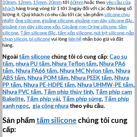
10mm
,
12mm
,
15mm
,
20mm
tới
60mm
hoặc theo
yêu cầu của
khách
hàng trong vòng từ 1 tới 3 ngày đối với các đơn hàng số
lượng ít. Quý khách có nhu cầu tới các sản phẩm
silicone chịu
nhiệt
:
ống silicone
,
gioăng silicone
,
gioăng-ron dây silicone đặc
,
gioăng-ron dây silicone xốp
,
Gioăng-ron Oring silicone
,
tấm
silicone
,
Tấm silicone đặc
,
tấm xốp silicone
,
nút bịt silicone
,
nắp
chụp silicon
,
bi silicone
vui lòng
liên hệ
nhận báo giá và đặt
hàng.
Ngoài
tấm silicone
chúng tôi có cung cấp:
Cao su
tấm
,
nhựa PU tấm
,
Nhựa Teflon tấm
,
Nhựa PA6
tấm
,
Nhựa PA66 tấm
,
Nhựa MC Nylon tấm
,
Nhựa
ABS tấm
,
Nhựa POM tấm
,
Nhựa PEEK tấm
,
Nhựa
PP tấm
,
Nhựa PE-HDPE tấm
,
Nhựa
UHMW-PE
tấm
,
Nhựa PVC tấm
,
Tấm phíp thủy tinh
,
Tấm phíp cam
Bakelite
,
Tấm phíp vải
,
Tấm phíp sừng
,
Tấm phíp
xanh ngọc
,
gia công nhựa
theo yêu cầu.
Sản phẩm
tấm silicone
chúng tôi cung
cấp: