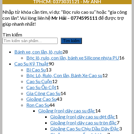
TPHCM:
0373031121 - Mr ANH
Nhập từ khóa cần tìm, ví dụ: “Bọc rulo cao su” hoặc "gia công
con lăn". Vui lòng liên hệ
Mr Hải
–
0774595111
để được trợ
giúp nhanh nhất!
Tìm kiếm
Tìm kiếm
28
Bánh xe, con lăn, lô, rulo
28
sản
16
Bọc lô, rulo, con lăn, bánh xe Silicone nhựa PU
16
phẩm
sản
90
Cao Su Kỹ Thuật
90
sản
phẩ
13
Bi Cao Su
13
sản
phẩm
12
Bọc Lô, Rulo, Con lăn, Bánh Xe Cao su
12
sản
phẩm
12
Cao Su Cuộn
12
sản
phẩm
1
Cao Su Ốp Cột
1
phẩm
sản
14
Gia Công Cao Su
14
phẩm
43
sản
Gioăng Cao Su
43
sản
44
phẩm
Ron Cao Su
44
sản
phẩm
14
Gioăng (ron) dây cao su đặc
14
sản
phẩm
1
Gioăng (ron) dây cao su dẹt đặc
1
phẩm
sản
7
Gioăng (ron) dây cao su tròn đặc
7
phẩm
sản
3
Gioăng Cao Su Chịu Dầu Dây Đặc
3
phẩm
sản