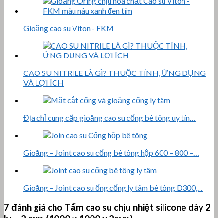
Gioăng cao su Viton - FKM
CAO SU NITRILE LÀ GÌ? THUỘC TÍNH, ỨNG DỤNG
VÀ LỢI ÍCH
Địa chỉ cung cấp gioăng cao su cống bê tông uy tín…
Gioăng – Joint cao su cống bê tông hộp 600 – 800 –…
Gioăng – Joint cao su ống cống ly tâm bê tông D300,…
7 đánh giá cho
Tấm cao su chịu nhiệt silicone dày 2