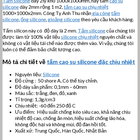
Tấm silicone
dày 2ly khổ 1000x1000mm, hay tấm
cao su
silicone
dày 2mm rộng 1 m2,
tấm cao su chịu nhiệt
1000×1000x2mm. Công Ty Anh Thu nhận
gia công
tấm
silicone
,
ống silicone
,
gioăng silicone
theo yêu cầu khách hàng.
Tấm silicon này có độ dày là 2 mm.
Tấm silicone
của chúng tôi
được làm từ 100% vật liệu
silicone chịu nhiệt
nguyên chất và
không có vật liệu tái chế nào được thêm vào. Vì vậy, chúng tôi
luôn có thể đảm bảo chất lượng cao.
Mô tả chi tiết về
tấm cao su silicone đặc chịu nhiệt
Nguyên liệu:
Silicone
Độ cứng : 50 shore A, Có thể tùy chỉnh.
Độ dày sản phẩm: 0,1mm – 60mm
Màu sắc: trắng, đen, đỏ, xanh
Tỉ trọng: 1,3g/cm3
Chịu nhiệt: -60 đến 250 độ C
Ưu điểm: Hiệu suất chống kéo siêu cao, khả năng chịu
nhiệt độ cao, chống ăn mòn, hiệu suất chống lão hóa,
không độc hại và không mùi, độ đàn hồi tốt.
Xuất xứ: Trung Quốc, Hàn Quốc, Nhật Bản