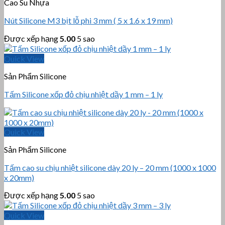
Cao Su Nhựa
Nút Silicone M3 bịt lỗ phi 3 mm ( 5 x 1.6 x 19 mm)
Được xếp hạng
5.00
5 sao
Quick View
Sản Phẩm Silicone
Tấm Silicone xốp đỏ chịu nhiệt dầy 1 mm – 1 ly
Quick View
Sản Phẩm Silicone
Tấm cao su chịu nhiệt silicone dày 20 ly – 20 mm (1000 x 1000
x 20mm)
Được xếp hạng
5.00
5 sao
Quick View