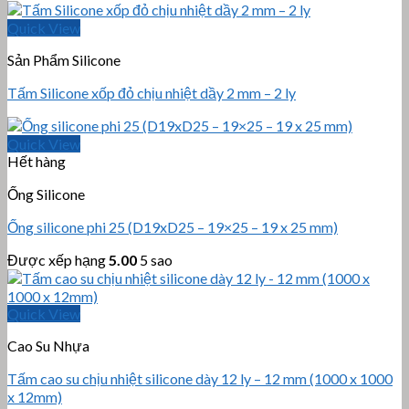
Quick View
Sản Phẩm Silicone
Tấm Silicone xốp đỏ chịu nhiệt dầy 2 mm – 2 ly
Quick View
Hết hàng
Ống Silicone
Ống silicone phi 25 (D19xD25 – 19×25 – 19 x 25 mm)
Được xếp hạng
5.00
5 sao
Quick View
Cao Su Nhựa
Tấm cao su chịu nhiệt silicone dày 12 ly – 12 mm (1000 x 1000
x 12mm)