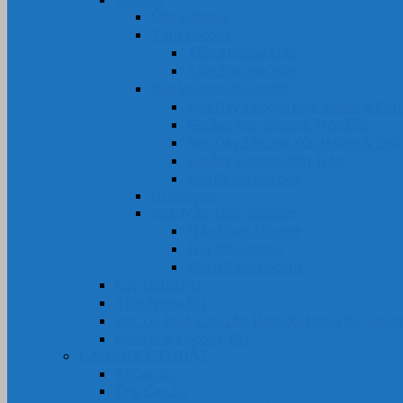
Ống Silicone
Tấm Silicone
Tấm Silicone Đặc
Tấm Silicone Xốp
Ron Silicone chịu nhiệt
Ron Dây Silicone Đặc Vuông & Ch
Gioăng Ron Silicone Tròn Đặc
Ron Dây Silicone Xốp Vuông & Ch
Gioăng Silicone Xốp Tròn
Ron Oring Silicone
Bi Silicone
Nút, Nắp, Núm Silicone
Nắp Chụp Silicone
Nút Bịt Silicone
Phích Cắm Silicone
Cây Nhựa PU
Tấm Nhựa PU
Bọc Lô, Rulô, Con Lăn, Bánh Xe Nhựa Pu, Silico
Gia Công Silicone, PU
CAO SU KỸ THUẬT
Bi Cao Su
Ống Cao Su