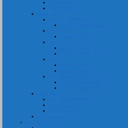
Cây Nhựa PP
Tấm Nhựa PP
Nhựa Phíp
Phip Cam Bakelite
Tấm Phíp Cam Bakelite
Phíp Sừng
Tấm Phíp Sừng
Phíp Thủy Tinh
Ống Phíp Thủy Tinh
Tấm Phíp Thủy Tinh
Phíp Vải
Cây Phíp Vải
Tấm Phíp Vải
Phíp Xanh Ngọc EPOXY FR4
Cây Phíp Xanh Ngọc
Tấm Phíp Xanh Ngọc
Nhựa PVC
Cuộn Màng Nhựa PVC
Tấm Nhựa PVC
Cây Nhựa PVC
Gia Công Nhựa
CAO SU NHỰA
Silicone