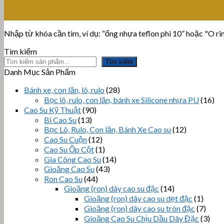
Nhập từ khóa cần tìm, ví dụ: “ống nhựa teflon phi 10” hoặc "O ring
Tìm kiếm
Tìm kiếm
Danh Mục Sản Phẩm
Bánh xe, con lăn, lô, rulo
(28)
Bọc lô, rulo, con lăn, bánh xe Silicone nhựa PU
(16)
Cao Su Kỹ Thuật
(90)
Bi Cao Su
(13)
Bọc Lô, Rulo, Con lăn, Bánh Xe Cao su
(12)
Cao Su Cuộn
(12)
Cao Su Ốp Cột
(1)
Gia Công Cao Su
(14)
Gioăng Cao Su
(43)
Ron Cao Su
(44)
Gioăng (ron) dây cao su đặc
(14)
Gioăng (ron) dây cao su dẹt đặc
(1)
Gioăng (ron) dây cao su tròn đặc
(7)
Gioăng Cao Su Chịu Dầu Dây Đặc
(3)