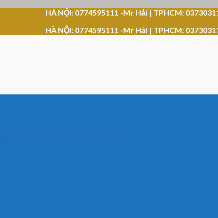
HÀ NỘI: 0774595111 -Mr Hải | TPHCM: 0373031
HÀ NỘI: 0774595111 -Mr Hải | TPHCM: 0373031
 You can remove it from Theme Options.