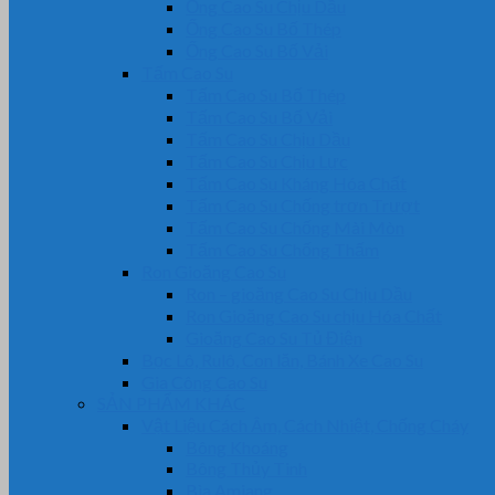
Ống Cao Su Chịu Dầu
Ống Cao Su Bố Thép
Ống Cao Su Bố Vải
Tấm Cao Su
Tấm Cao Su Bố Thép
Tấm Cao Su Bố Vải
Tấm Cao Su Chịu Dầu
Tấm Cao Su Chịu Lực
Tấm Cao Su Kháng Hóa Chất
Tấm Cao Su Chống trơn Trượt
Tấm Cao Su Chống Mài Mòn
Tấm Cao Su Chống Thấm
Ron Gioăng Cao Su
Ron – gioăng Cao Su Chịu Dầu
Ron Gioăng Cao Su chịu Hóa Chất
Gioăng Cao Su Tủ Điện
Bọc Lô, Rulô, Con lăn, Bánh Xe Cao Su
Gia Công Cao Su
SẢN PHẨM KHÁC
Vật Liệu Cách Âm, Cách Nhiệt, Chống Cháy
Bông Khoáng
Bông Thủy Tinh
Bìa Amiang