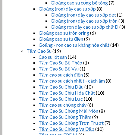
Gioăng cao su cống bê tông
(7)
Gioăng (ron) dây cao su xốp
(8)
Gioăng (ron) dây cao su xốp dẹt
(1)
Gioăng (ron) dây cao su xốp tròn
(3)
Gioăng ron dây cao su xốp chữ D
(3)
Gioăng cao su tròn oring
(6)
Gioăng cao su tủ điện
(9)
Goăng - ron cao su kháng hóa chất
(14)
Tấm Cao Su
(19)
Cao su lót sàn
(14)
Tấm Cao Su Bố Thép
(1)
Tấm Cao Su Bố Vải
(1)
Tấm cao su cách điện
(5)
Tấm cao su cách nhiệt - cách âm
(8)
Tấm Cao Su Chịu Dầu
(10)
Tấm Cao Su Chịu Hóa Chất
(10)
Tấm Cao Su Chịu Lực
(10)
Tấm cao su chống cháy
(6)
Tấm Cao Su Chống Mài Mòn
(8)
Tấm Cao Su Chống Thấm
(9)
Tấm Cao Su Chống Trơn Trượt
(7)
Tấm Cao Su Chống Va Đập
(10)
Tấm cao su EPDM
(6)