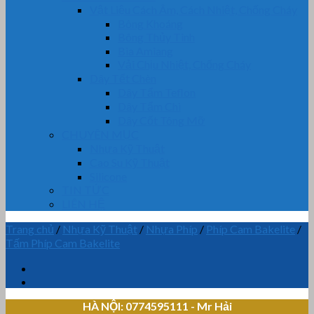
Vật Liệu Cách Âm, Cách Nhiệt, Chống Cháy
Bông Khoáng
Bông Thủy Tinh
Bìa Amiang
Vải Chịu Nhiệt, Chống Cháy
Dây Tết Chèn
Dây Tẩm Teflon
Dây Tẩm Chì
Dây Cốt Tông Mỡ
CHUYÊN MỤC
Nhựa Kỹ Thuật
Cao Su Kỹ Thuật
Silicone
TIN TỨC
LIÊN HỆ
Trang chủ
/
Nhựa Kỹ Thuật
/
Nhựa Phíp
/
Phíp Cam Bakelite
/
Tấm Phíp Cam Bakelite
HÀ NỘI: 0774595111
- Mr Hải