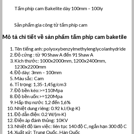
Tấm phíp cam Bakelite dày 100mm – 100ly
Sản phẩm gia công từ tấm phíp cam
Mô tả chi tiết về sản phẩm tấm phíp cam baketile
Tên tiếng anh: polyoxybenzylmethylenglycolanhydride
Độ cứng : từ 90 Shaw A đến 91 Shaw A
Kích thước: 1000x2000mm, 1200x2400mm,
1230x2200mm
Độ dày: 3mm – 100mm
Màu sắc: Cam
Tỉ trọng: 1,35-1,45g/cm3
Độ bền kéo:>=110Mpa
Độ bền uốn:>=120Mpa
Hấp thụ nước 1,2 đến 1,6%
Nhiệt dung riêng: 0.92 kJ/(kg·K)
Độ dẫn điện: 0.2 W/(m·K)
Điện áp đánh thủng: 10KV
Nhiệt độ làm việc: liên tục 140 độ C, ngắn hạn 300 độ C
Xuất xứ: Trung Quốc, Hàn Quốc