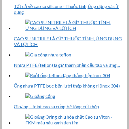
Tất cả về cao su silicone - Thuộc tính, ứng dụng và sử
dụng
CAO SU NITRILE LÀ GÌ? THUỘC TÍNH, ỨNG DỤNG
VÀ LỢI ÍCH
Nhựa PTFE (teflon) là gì? thành phần cấu tạo và ứng…
Ống nhựa PTFE bọc bện lưới thép không rỉ (Inox 304)
Gioăng - Joint cao su cống bê tông cốt thép