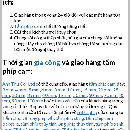
ích:
Giao hàng trong vòng 24 giờ đối với các mặt hàng tồn
kho
Tấm phíp cam
, chất lượng hạng nhất
Cắt theo kích thước là tùy chọn
Chúng tôi có giá thấp nhất, nếu giá của chúng tôi không
đúng. Hãy cho chúng tôi biết và chúng tôi sẽ hướng dẫn
bạn một đề nghị thay thế
Thời gian
gia công
và giao hàng tấm
phíp cam:
Anh Thu Co., Ltd
có thể cung cấp, giao hàng
tấm phíp cam
dày:
3 mm
,
4 mm
,
5 mm
,
6 mm
,
8 mm
,
10 mm
,
15 mm
,
20 mm
,
25
mm
,
30 mm
,
35 mm
,
40 mm
,
45 mm
,
50 mm
,
60 mm
,
70 mm
,
80
mm
,
90 mm
,
100 mm
hoặc
theo yêu cầu
của khách hàng trong
vòng từ 1 tới 3 ngày đối với các đơn hàng số lượng ít. Quý
khách có nhu cầu tới các sản phẩm về
nhựa phíp
của chúng tôi:
Tấm phíp vải
,
cây phíp vải
,
tấm phíp sừng
,
tấm phíp cam
baketile
,
tấm phíp thủy tinh
,
ống phíp thủy tinh
,
tấm phíp xanh
ngọc FR4
,
cây phíp xanh ngọc FR4
,
gia công nhựa
theo yêu cầu