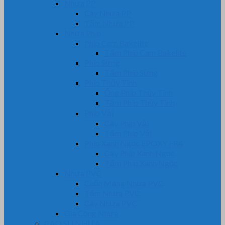
Nhựa PP
Cây Nhựa PP
Tấm Nhựa PP
Nhựa Phíp
Phip Cam Bakelite
Tấm Phíp Cam Bakelite
Phíp Sừng
Tấm Phíp Sừng
Phíp Thủy Tinh
Ống Phíp Thủy Tinh
Tấm Phíp Thủy Tinh
Phíp Vải
Cây Phíp Vải
Tấm Phíp Vải
Phíp Xanh Ngọc EPOXY FR4
Cây Phíp Xanh Ngọc
Tấm Phíp Xanh Ngọc
Nhựa PVC
Cuộn Màng Nhựa PVC
Tấm Nhựa PVC
Cây Nhựa PVC
Gia Công Nhựa
CAO SU NHỰA