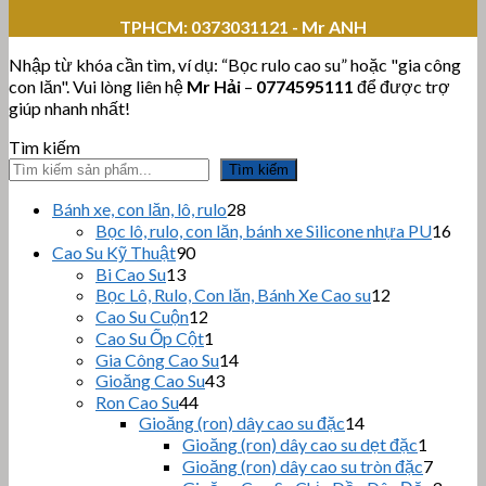
TPHCM:
0373031121 - Mr ANH
Nhập từ khóa cần tìm, ví dụ: “Bọc rulo cao su” hoặc "gia công
con lăn". Vui lòng liên hệ
Mr Hải
–
0774595111
để được trợ
giúp nhanh nhất!
Tìm kiếm
Tìm kiếm
28
Bánh xe, con lăn, lô, rulo
28
sản
16
Bọc lô, rulo, con lăn, bánh xe Silicone nhựa PU
16
phẩm
sản
90
Cao Su Kỹ Thuật
90
sản
phẩ
13
Bi Cao Su
13
sản
phẩm
12
Bọc Lô, Rulo, Con lăn, Bánh Xe Cao su
12
sản
phẩm
12
Cao Su Cuộn
12
sản
phẩm
1
Cao Su Ốp Cột
1
phẩm
sản
14
Gia Công Cao Su
14
phẩm
43
sản
Gioăng Cao Su
43
sản
44
phẩm
Ron Cao Su
44
sản
phẩm
14
Gioăng (ron) dây cao su đặc
14
sản
phẩm
1
Gioăng (ron) dây cao su dẹt đặc
1
phẩm
sản
7
Gioăng (ron) dây cao su tròn đặc
7
phẩm
sản