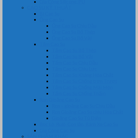
Gia Công Silicone, PU
CAO SU KỸ THUẬT
Bi Cao Su
Ống Cao Su
Ống Cao Su Chịu Dầu
Ống Cao Su Bố Thép
Ống Cao Su Bố Vải
Tấm Cao Su
Tấm Cao Su Bố Thép
Tấm Cao Su Bố Vải
Tấm Cao Su Chịu Dầu
Tấm Cao Su Chịu Lực
Tấm Cao Su Kháng Hóa Chất
Tấm Cao Su Chống trơn Trượt
Tấm Cao Su Chống Mài Mòn
Tấm Cao Su Chống Thấm
Ron Gioăng Cao Su
Ron – gioăng Cao Su Chịu Dầu
Ron Gioăng Cao Su chịu Hóa Chất
Gioăng Cao Su Tủ Điện
Bọc Lô, Rulô, Con lăn, Bánh Xe Cao Su
Gia Công Cao Su
SẢN PHẨM KHÁC