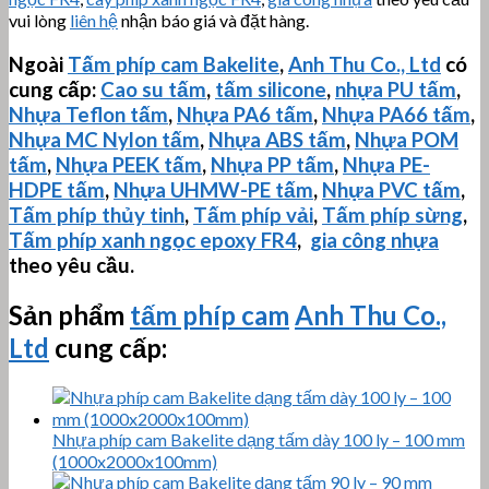
vui lòng
liên hệ
nhận báo giá và đặt hàng.
Ngoài
Tấm phíp cam Bakelite
,
Anh Thu Co., Ltd
có
cung cấp:
Cao su tấm
,
tấm silicone
,
nhựa PU tấm
,
Nhựa Teflon tấm
,
Nhựa PA6 tấm
,
Nhựa PA66 tấm
,
Nhựa MC Nylon tấm
,
Nhựa ABS tấm
,
Nhựa POM
tấm
,
Nhựa PEEK tấm
,
Nhựa PP tấm
,
Nhựa PE-
HDPE tấm
,
Nhựa
UHMW-PE
tấm
,
Nhựa PVC tấm
,
Tấm phíp thủy tinh
,
Tấm phíp vải
,
Tấm phíp sừng
,
Tấm phíp xanh ngọc epoxy FR4
,
gia công nhựa
theo yêu cầu.
Sản phẩm
tấm phíp cam
Anh Thu Co.,
Ltd
cung cấp:
Nhựa phíp cam Bakelite dạng tấm dày 100 ly – 100 mm
(1000x2000x100mm)