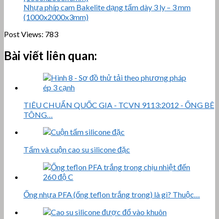
Nhựa phíp cam Bakelite dạng tấm dày 3 ly – 3 mm
(1000x2000x3mm)
Post Views:
783
Bài viết liên quan:
TIÊU CHUẨN QUỐC GIA - TCVN 9113:2012 - ỐNG BÊ
TÔNG…
Tấm và cuộn cao su silicone đặc
Ống nhựa PFA (ống teflon trắng trong) là gì? Thuộc…