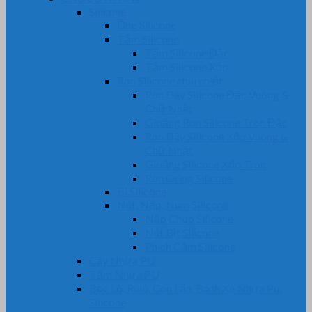
Silicone
Ống Silicone
Tấm Silicone
Tấm Silicone Đặc
Tấm Silicone Xốp
Ron Silicone chịu nhiệt
Ron Dây Silicone Đặc Vuông &
Chữ Nhật
Gioăng Ron Silicone Tròn Đặc
Ron Dây Silicone Xốp Vuông &
Chữ Nhật
Gioăng Silicone Xốp Tròn
Ron Oring Silicone
Bi Silicone
Nút, Nắp, Núm Silicone
Nắp Chụp Silicone
Nút Bịt Silicone
Phích Cắm Silicone
Cây Nhựa PU
Tấm Nhựa PU
Bọc Lô, Rulô, Con Lăn, Bánh Xe Nhựa Pu,
Silicone