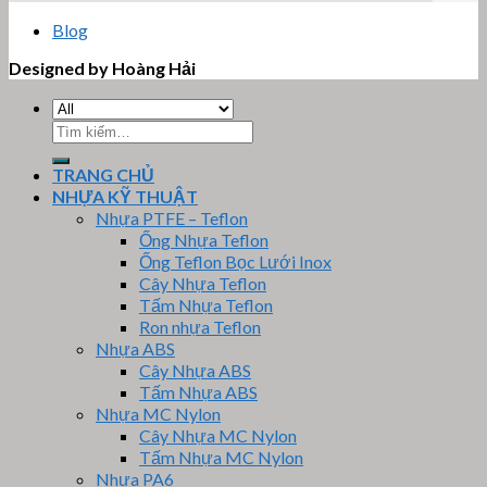
email google map
Blog
Designed by Hoàng Hải
Tìm
kiếm:
TRANG CHỦ
NHỰA KỸ THUẬT
Nhựa PTFE – Teflon
Ống Nhựa Teflon
Ống Teflon Bọc Lưới Inox
Cây Nhựa Teflon
Tấm Nhựa Teflon
Ron nhựa Teflon
Nhựa ABS
Cây Nhựa ABS
Tấm Nhựa ABS
Nhựa MC Nylon
Cây Nhựa MC Nylon
Tấm Nhựa MC Nylon
Nhựa PA6