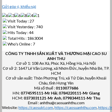
Gửi góp ý, khiếu nại
Visit Today : 27
Visit Yesterday : 740
Hits Today : 44
Total Hits : 1863004
Who's Online : 7
CÔNG TY TNHH SẢN XUẤT VÀ THƯƠNG MẠI CAO SU
ANH THU
Cơ sở 1: 108 An Xá, Phúc Xá, Hồng Hà, Hà Nội
Cơ sở 2: 1647 Lê Văn Lương, xã Nhơn Đức, huyện Nhà Bè, TP.
HCM
Cơ sở sản xuất: Thôn Phương Trù, xã Tứ Dân, huyện Khoái
Châu, tỉnh Hưng Yên
Mã số thuế :
0110077686
HN:
0774595111
-Mr Hải
,
0784220111-Mr Giang
HCM:
0373031121
-
Mr Anh
,
0798344111-Mr Thu
Email : anhthu@caosuanhthu.com
Website:
https://caosukt.com
,
https://caosuanhthu.com
,
https:/