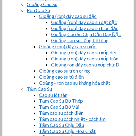
Gioăng Cao Su
Ron Cao Su
Gioăng (ron) dây cao su đặc
Gioăng (ron) dây cao su dẹt đặc
Gioăng (ron) dây cao su tròn đặc
Gioăng Cao Su Chịu Dầu Dây Đặc
Gioăng cao su cống bê tông
Gioăng (ron) dây cao su xốp
Gioăng (ron) dây cao su xốp dẹt
Gioăng (ron) dây cao su xốp tròn
Gioăng ron dây cao su xốp chữ D
Gioăng cao su tròn oring
Gioăng cao su tủ điện
Goăng - ron cao su kháng hóa chất
Tấm Cao Su
Cao su lót sàn
Tấm Cao Su Bố Thép
Tấm Cao Su Bố Vải
Tấm cao su cách điện
Tấm cao su cách nhiệt - cách âm
Tấm Cao Su Chịu Dầu
Tấm Cao Su Chịu Hóa Chất