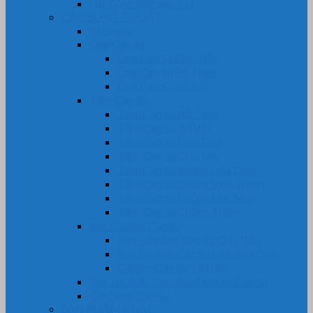
Gia Công Silicone, PU
CAO SU KỸ THUẬT
Bi Cao Su
Ống Cao Su
Ống Cao Su Chịu Dầu
Ống Cao Su Bố Thép
Ống Cao Su Bố Vải
Tấm Cao Su
Tấm Cao Su Bố Thép
Tấm Cao Su Bố Vải
Tấm Cao Su Chịu Dầu
Tấm Cao Su Chịu Lực
Tấm Cao Su Kháng Hóa Chất
Tấm Cao Su Chống trơn Trượt
Tấm Cao Su Chống Mài Mòn
Tấm Cao Su Chống Thấm
Ron Gioăng Cao Su
Ron – gioăng Cao Su Chịu Dầu
Ron Gioăng Cao Su chịu Hóa Chất
Gioăng Cao Su Tủ Điện
Bọc Lô, Rulô, Con lăn, Bánh Xe Cao Su
Gia Công Cao Su
SẢN PHẨM KHÁC