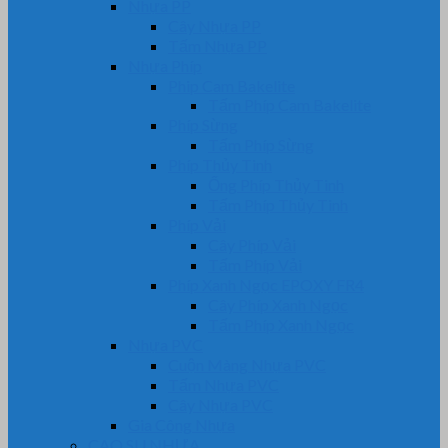
Nhựa PP
Cây Nhựa PP
Tấm Nhựa PP
Nhựa Phíp
Phip Cam Bakelite
Tấm Phíp Cam Bakelite
Phíp Sừng
Tấm Phíp Sừng
Phíp Thủy Tinh
Ống Phíp Thủy Tinh
Tấm Phíp Thủy Tinh
Phíp Vải
Cây Phíp Vải
Tấm Phíp Vải
Phíp Xanh Ngọc EPOXY FR4
Cây Phíp Xanh Ngọc
Tấm Phíp Xanh Ngọc
Nhựa PVC
Cuộn Màng Nhựa PVC
Tấm Nhựa PVC
Cây Nhựa PVC
Gia Công Nhựa
CAO SU NHỰA