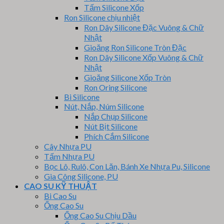
Tấm Silicone Xốp
Ron Silicone chịu nhiệt
Ron Dây Silicone Đặc Vuông & Chữ
Nhật
Gioăng Ron Silicone Tròn Đặc
Ron Dây Silicone Xốp Vuông & Chữ
Nhật
Gioăng Silicone Xốp Tròn
Ron Oring Silicone
Bi Silicone
Nút, Nắp, Núm Silicone
Nắp Chụp Silicone
Nút Bịt Silicone
Phích Cắm Silicone
Cây Nhựa PU
Tấm Nhựa PU
Bọc Lô, Rulô, Con Lăn, Bánh Xe Nhựa Pu, Silicone
Gia Công Silicone, PU
CAO SU KỸ THUẬT
Bi Cao Su
Ống Cao Su
Ống Cao Su Chịu Dầu