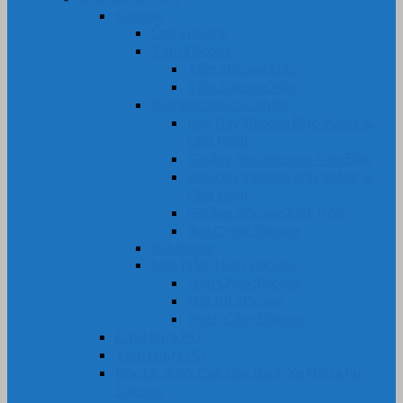
Silicone
Ống Silicone
Tấm Silicone
Tấm Silicone Đặc
Tấm Silicone Xốp
Ron Silicone chịu nhiệt
Ron Dây Silicone Đặc Vuông &
Chữ Nhật
Gioăng Ron Silicone Tròn Đặc
Ron Dây Silicone Xốp Vuông &
Chữ Nhật
Gioăng Silicone Xốp Tròn
Ron Oring Silicone
Bi Silicone
Nút, Nắp, Núm Silicone
Nắp Chụp Silicone
Nút Bịt Silicone
Phích Cắm Silicone
Cây Nhựa PU
Tấm Nhựa PU
Bọc Lô, Rulô, Con Lăn, Bánh Xe Nhựa Pu,
Silicone