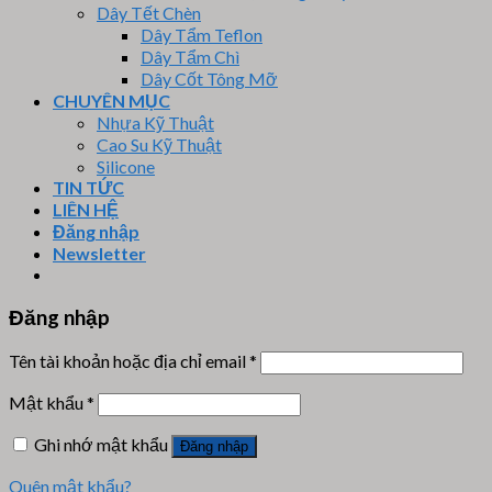
Dây Tết Chèn
Dây Tẩm Teflon
Dây Tẩm Chì
Dây Cốt Tông Mỡ
CHUYÊN MỤC
Nhựa Kỹ Thuật
Cao Su Kỹ Thuật
Silicone
TIN TỨC
LIÊN HỆ
Đăng nhập
Newsletter
Đăng nhập
Tên tài khoản hoặc địa chỉ email
*
Mật khẩu
*
Ghi nhớ mật khẩu
Đăng nhập
Quên mật khẩu?