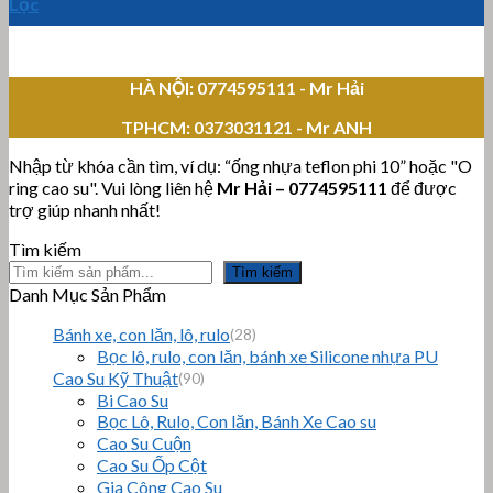
Lọc
HÀ NỘI: 0774595111
- Mr Hải
TPHCM:
0373031121 - Mr ANH
Nhập từ khóa cần tìm, ví dụ: “ống nhựa teflon phi 10” hoặc "O
ring cao su". Vui lòng liên hệ
Mr Hải
–
0774595111
để được
trợ giúp nhanh nhất!
Tìm kiếm
Tìm kiếm
Danh Mục Sản Phẩm
Bánh xe, con lăn, lô, rulo
(28)
Bọc lô, rulo, con lăn, bánh xe Silicone nhựa PU
Cao Su Kỹ Thuật
(90)
Bi Cao Su
Bọc Lô, Rulo, Con lăn, Bánh Xe Cao su
Cao Su Cuộn
Cao Su Ốp Cột
Gia Công Cao Su