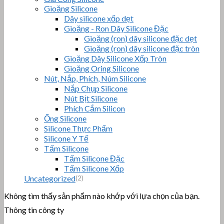
Gioăng Silicone
Dây silicone xốp dẹt
Gioăng - Ron Dây Silicone Đặc
Gioăng (ron) dây silicone đặc dẹt
Gioăng (ron) dây silicone đặc tròn
Gioăng Dây Silicone Xốp Tròn
Gioăng Oring Silicone
Nút, Nắp, Phích, Núm Silicone
Nắp Chụp Silicone
Nút Bịt Silicone
Phích Cắm Silicon
Ống Silicone
Silicone Thực Phẩm
Silicone Y Tế
Tấm Silicone
Tấm Silicone Đặc
Tấm Silicone Xốp
Uncategorized
(2)
Không tìm thấy sản phẩm nào khớp với lựa chọn của bạn.
Thông tin công ty