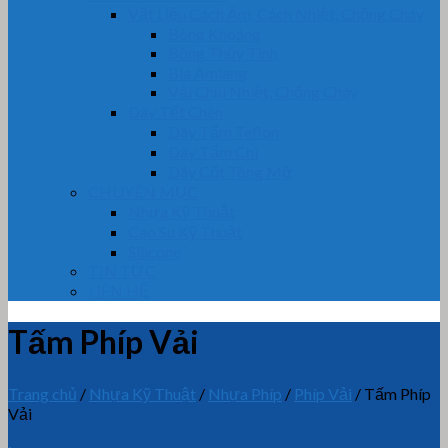
Vật Liệu Cách Âm, Cách Nhiệt, Chống Cháy
Bông Khoáng
Bông Thủy Tinh
Bìa Amiang
Vải Chịu Nhiệt, Chống Cháy
Dây Tết Chèn
Dây Tẩm Teflon
Dây Tẩm Chì
Dây Cốt Tông Mỡ
CHUYÊN MỤC
Nhựa Kỹ Thuật
Cao Su Kỹ Thuật
Silicone
TIN TỨC
LIÊN HỆ
Tấm Phíp Vải
Trang chủ
/
Nhựa Kỹ Thuật
/
Nhựa Phíp
/
Phíp Vải
/
Tấm Phíp
Vải