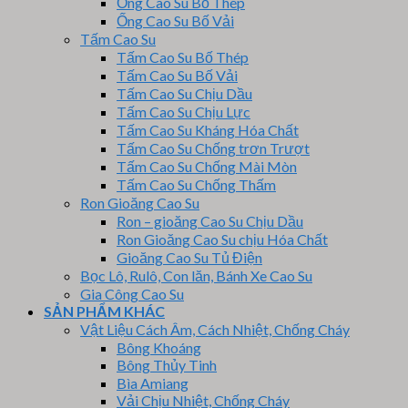
Ống Cao Su Bố Thép
Ống Cao Su Bố Vải
Tấm Cao Su
Tấm Cao Su Bố Thép
Tấm Cao Su Bố Vải
Tấm Cao Su Chịu Dầu
Tấm Cao Su Chịu Lực
Tấm Cao Su Kháng Hóa Chất
Tấm Cao Su Chống trơn Trượt
Tấm Cao Su Chống Mài Mòn
Tấm Cao Su Chống Thấm
Ron Gioăng Cao Su
Ron – gioăng Cao Su Chịu Dầu
Ron Gioăng Cao Su chịu Hóa Chất
Gioăng Cao Su Tủ Điện
Bọc Lô, Rulô, Con lăn, Bánh Xe Cao Su
Gia Công Cao Su
SẢN PHẨM KHÁC
Vật Liệu Cách Âm, Cách Nhiệt, Chống Cháy
Bông Khoáng
Bông Thủy Tinh
Bìa Amiang
Vải Chịu Nhiệt, Chống Cháy