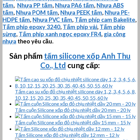
tấm
,
Nhựa PP tấm
,
Nhựa PA6 tấm
,
Nhựa ABS
tấm
,
Nhựa POM tấm
,
Nhựa PEEK tấm
,
Nhựa PE-
HDPE tấm
,
Nhựa PVC tấm
,
Tấm phíp cam Bakelite
,
Tấm phíp
epoxy 3240
,
Tấm phíp vải
,
Tấm phíp
sừng
,
Tấm phíp xanh ngọc epoxy FR4
,
gia công
nhựa
theo yêu cầu.
Sản phẩm
tấm silicone xốp
Anh Thu
Co., Ltd
cung cấp:
Tấm cao su xốp đỏ chịu nhiệt silicone dày 1, 2, 3, 4, 5, 6, 8,
10, 12, 15, 20, 25, 30, 35, 40, 45, 50, 55, 60 ly
Tấm cuộn Silicone xốp đỏ chịu nhiệt dầy 20 mm – 20 ly
Tấm cuộn Silicone xốp đỏ chịu nhiệt dầy 15 mm – 15 ly
Tấm Silicone xốp đỏ chịu nhiệt dầy 12 mm – 12 ly