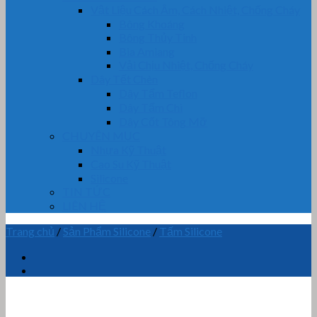
Vật Liệu Cách Âm, Cách Nhiệt, Chống Cháy
Bông Khoáng
Bông Thủy Tinh
Bìa Amiang
Vải Chịu Nhiệt, Chống Cháy
Dây Tết Chèn
Dây Tẩm Teflon
Dây Tẩm Chì
Dây Cốt Tông Mỡ
CHUYÊN MỤC
Nhựa Kỹ Thuật
Cao Su Kỹ Thuật
Silicone
TIN TỨC
LIÊN HỆ
Trang chủ
/
Sản Phẩm Silicone
/
Tấm Silicone