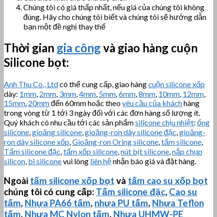
Chúng tôi có giá thấp nhất, nếu giá của chúng tôi không
đúng. Hãy cho chúng tôi biết và chúng tôi sẽ hướng dẫn
bạn một đề nghị thay thế
Thời gian
gia công
và giao hàng cuộn
Silicone bọt
:
Anh Thu Co., Ltd
có thể cung cấp, giao hàng
cuộn silicone xốp
dày:
1mm
,
2mm
,
3mm
,
4mm
,
5mm
,
6mm
,
8mm
,
10mm
,
12mm
,
15mm
,
20mm
đến 60mm hoặc theo
yêu cầu của khách
hàng
trong vòng từ 1 tới 3 ngày đối với các đơn hàng số lượng ít.
Quý khách có nhu cầu tới các sản phẩm
silicone chịu nhiệt
:
ống
silicone
,
gioăng silicone
,
gioăng-ron dây silicone đặc
,
gioăng-
ron dây silicone xốp
,
Gioăng-ron Oring silicone
,
tấm silicone
,
Tấm silicone đặc
,
tấm xốp silicone
,
nút bịt silicone
,
nắp chụp
silicon
,
bi silicone
vui lòng
liên hệ
nhận báo giá và đặt hàng.
Ngoài
tấm silicone xốp bọt
và
tấm cao su xốp bọt
chúng tôi có cung cấp:
Tấm silicone đặc
,
Cao su
tấm
,
Nhựa PA66 tấm
,
nhựa PU tấm
,
Nhựa Teflon
tấm
,
Nhựa MC Nylon tấm
,
Nhựa
UHMW-PE