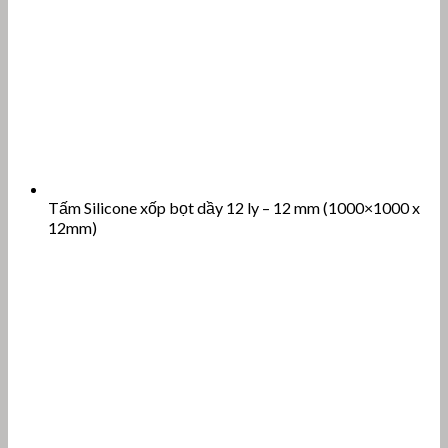
Tấm Silicone xốp bọt dầy 8 ly – 8 mm (1000×1000 x
8mm)
Tấm Silicone xốp bọt dầy 6 ly – 6 mm (1000×1000 x
6mm)