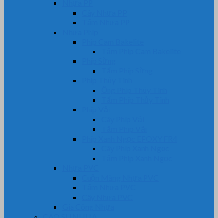
Nhựa PP
Cây Nhựa PP
Tấm Nhựa PP
Nhựa Phíp
Phip Cam Bakelite
Tấm Phíp Cam Bakelite
Phíp Sừng
Tấm Phíp Sừng
Phíp Thủy Tinh
Ống Phíp Thủy Tinh
Tấm Phíp Thủy Tinh
Phíp Vải
Cây Phíp Vải
Tấm Phíp Vải
Phíp Xanh Ngọc EPOXY FR4
Cây Phíp Xanh Ngọc
Tấm Phíp Xanh Ngọc
Nhựa PVC
Cuộn Màng Nhựa PVC
Tấm Nhựa PVC
Cây Nhựa PVC
Gia Công Nhựa
CAO SU NHỰA