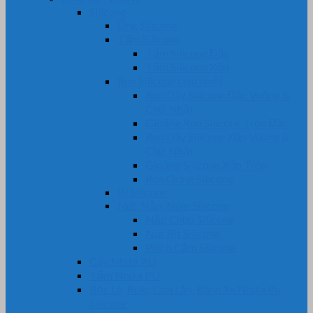
Silicone
Ống Silicone
Tấm Silicone
Tấm Silicone Đặc
Tấm Silicone Xốp
Ron Silicone chịu nhiệt
Ron Dây Silicone Đặc Vuông &
Chữ Nhật
Gioăng Ron Silicone Tròn Đặc
Ron Dây Silicone Xốp Vuông &
Chữ Nhật
Gioăng Silicone Xốp Tròn
Ron Oring Silicone
Bi Silicone
Nút, Nắp, Núm Silicone
Nắp Chụp Silicone
Nút Bịt Silicone
Phích Cắm Silicone
Cây Nhựa PU
Tấm Nhựa PU
Bọc Lô, Rulô, Con Lăn, Bánh Xe Nhựa Pu,
Silicone