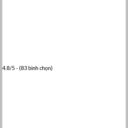
4.8/5 - (83 bình chọn)
Tấm Silicone xốp bọt dầy 20 ly – 20 mm (1000×1000 x
20mm)