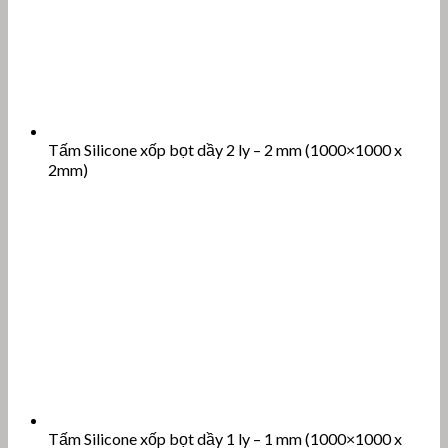
Tấm Silicone xốp bọt dầy 1 ly – 1 mm (1000×1000 x
1mm)
Tấm Silicone xốp bọt dầy 10 ly – 10 mm (1000×1000 x
10mm)
Post Views:
609
Bài viết liên quan: