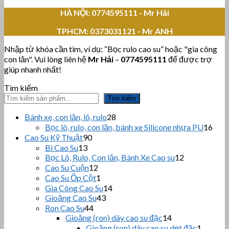
HÀ NỘI: 0774595111
- Mr Hải
TPHCM:
0373031121 - Mr ANH
Nhập từ khóa cần tìm, ví dụ: “Bọc rulo cao su” hoặc "gia công
con lăn". Vui lòng liên hệ
Mr Hải
–
0774595111
để được trợ
giúp nhanh nhất!
Tìm kiếm
Tìm kiếm
28
Bánh xe, con lăn, lô, rulo
28
sản
16
Bọc lô, rulo, con lăn, bánh xe Silicone nhựa PU
16
phẩm
sản
90
Cao Su Kỹ Thuật
90
sản
phẩ
13
Bi Cao Su
13
sản
phẩm
12
Bọc Lô, Rulo, Con lăn, Bánh Xe Cao su
12
sản
phẩm
12
Cao Su Cuộn
12
sản
phẩm
1
Cao Su Ốp Cột
1
phẩm
sản
14
Gia Công Cao Su
14
phẩm
43
sản
Gioăng Cao Su
43
sản
44
phẩm
Ron Cao Su
44
sản
phẩm
14
Gioăng (ron) dây cao su đặc
14
sản
phẩm
1
Gioăng (ron) dây cao su dẹt đặc
1