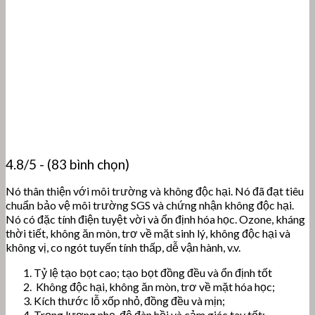
Kích thước lỗ xốp nhỏ, đồng đều và mịn;
Trọng lượng nhẹ, độ đàn hồi và cảm giác tay tốt;
Post Views:
609
Bài viết liên quan:
Tấm và cuộn cao su silicone đặc
Tất cả về cao su silicone - Thuộc tính, ứng dụng và sử
dụng
Gioăng Nhẫn O ring chịu nhiệt cao su Silicone