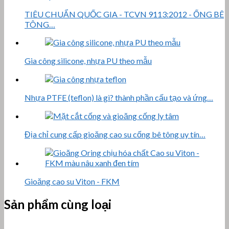
TIÊU CHUẨN QUỐC GIA - TCVN 9113:2012 - ỐNG BÊ
TÔNG…
Gia công silicone, nhựa PU theo mẫu
Nhựa PTFE (teflon) là gì? thành phần cấu tạo và ứng…
Địa chỉ cung cấp gioăng cao su cống bê tông uy tín…
Gioăng cao su Viton - FKM
Sản phẩm cùng loại