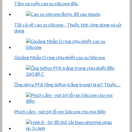
TIÊU CHUẨN QUỐC GIA - TCVN 9113:2012 - ỐNG BÊ
TÔNG…
Gia công silicone, nhựa PU theo mẫu
Nhựa PTFE (teflon) là gì? thành phần cấu tạo và ứng…
Địa chỉ cung cấp gioăng cao su cống bê tông uy tín…
Gioăng cao su Viton - FKM
Ưu điểm