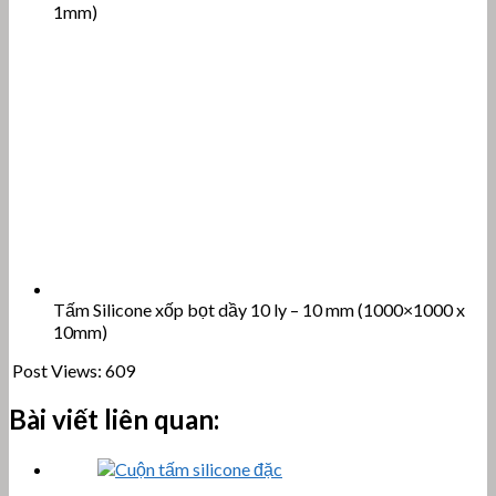
Tấm và cuộn cao su silicone đặc
Tất cả về cao su silicone - Thuộc tính, ứng dụng và sử
dụng
Gioăng Nhẫn O ring chịu nhiệt cao su Silicone
Ống nhựa PFA (ống teflon trắng trong) là gì? Thuộc…
Phích cắm - nút bịt lỗ ren Silicone cho mạ điện