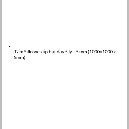
Tấm Silicone xốp bọt dầy 4 ly – 4 mm (1000×1000 x
4mm)
Tấm Silicone xốp bọt dầy 3 ly – 3 mm (1000×1000 x
3mm)