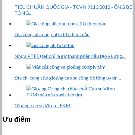
4.8/5 - (83 bình chọn)
Nó thân thiện với môi trường và không độc hại. Nó đã đạt tiêu
chuẩn bảo vệ môi trường SGS và chứng nhận không độc hại.
Nó có đặc tính điện tuyệt vời và ổn định hóa học. Ozone, kháng
thời tiết, không ăn mòn, trơ về mặt sinh lý, không độc hại và
không vị, co ngót tuyến tính thấp, dễ vận hành, v.v.
Tỷ lệ tạo bọt cao; tạo bọt đồng đều và ổn định tốt
Không độc hại, không ăn mòn, trơ về mặt hóa học;