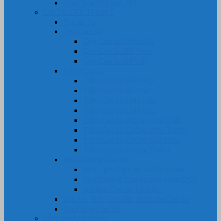
Gia Công Silicone, PU
CAO SU KỸ THUẬT
Bi Cao Su
Ống Cao Su
Ống Cao Su Chịu Dầu
Ống Cao Su Bố Thép
Ống Cao Su Bố Vải
Tấm Cao Su
Tấm Cao Su Bố Thép
Tấm Cao Su Bố Vải
Tấm Cao Su Chịu Dầu
Tấm Cao Su Chịu Lực
Tấm Cao Su Kháng Hóa Chất
Tấm Cao Su Chống trơn Trượt
Tấm Cao Su Chống Mài Mòn
Tấm Cao Su Chống Thấm
Ron Gioăng Cao Su
Ron – gioăng Cao Su Chịu Dầu
Ron Gioăng Cao Su chịu Hóa Chất
Gioăng Cao Su Tủ Điện
Bọc Lô, Rulô, Con lăn, Bánh Xe Cao Su
Gia Công Cao Su
SẢN PHẨM KHÁC