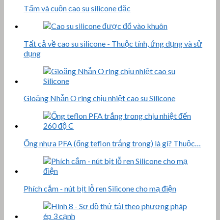
Tấm và cuộn cao su silicone đặc
Tất cả về cao su silicone - Thuộc tính, ứng dụng và sử
dụng
Gioăng Nhẫn O ring chịu nhiệt cao su Silicone
Ống nhựa PFA (ống teflon trắng trong) là gì? Thuộc…
Phích cắm - nút bịt lỗ ren Silicone cho mạ điện