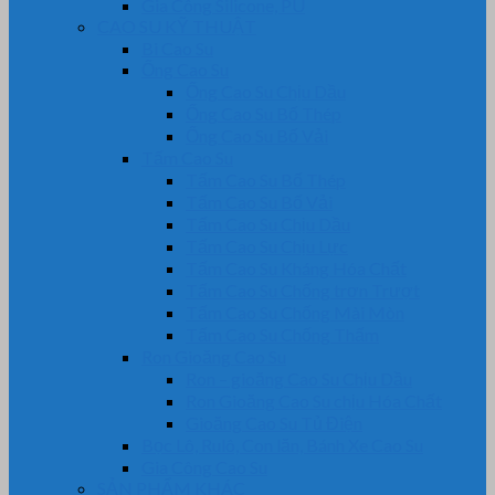
Gia Công Silicone, PU
CAO SU KỸ THUẬT
Bi Cao Su
Ống Cao Su
Ống Cao Su Chịu Dầu
Ống Cao Su Bố Thép
Ống Cao Su Bố Vải
Tấm Cao Su
Tấm Cao Su Bố Thép
Tấm Cao Su Bố Vải
Tấm Cao Su Chịu Dầu
Tấm Cao Su Chịu Lực
Tấm Cao Su Kháng Hóa Chất
Tấm Cao Su Chống trơn Trượt
Tấm Cao Su Chống Mài Mòn
Tấm Cao Su Chống Thấm
Ron Gioăng Cao Su
Ron – gioăng Cao Su Chịu Dầu
Ron Gioăng Cao Su chịu Hóa Chất
Gioăng Cao Su Tủ Điện
Bọc Lô, Rulô, Con lăn, Bánh Xe Cao Su
Gia Công Cao Su
SẢN PHẨM KHÁC