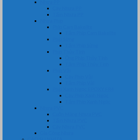
Nhựa PP
Cây Nhựa PP
Tấm Nhựa PP
Nhựa Phíp
Phip Cam Bakelite
Tấm Phíp Cam Bakelite
Phíp Sừng
Tấm Phíp Sừng
Phíp Thủy Tinh
Ống Phíp Thủy Tinh
Tấm Phíp Thủy Tinh
Phíp Vải
Cây Phíp Vải
Tấm Phíp Vải
Phíp Xanh Ngọc EPOXY FR4
Cây Phíp Xanh Ngọc
Tấm Phíp Xanh Ngọc
Nhựa PVC
Cuộn Màng Nhựa PVC
Tấm Nhựa PVC
Cây Nhựa PVC
Gia Công Nhựa
CAO SU NHỰA