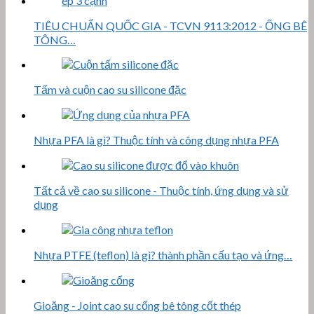
TIÊU CHUẨN QUỐC GIA - TCVN 9113:2012 - ỐNG BÊ
TÔNG…
Tấm và cuộn cao su silicone đặc
Nhựa PFA là gì? Thuộc tính và công dụng nhựa PFA
Tất cả về cao su silicone - Thuộc tính, ứng dụng và sử
dụng
Nhựa PTFE (teflon) là gì? thành phần cấu tạo và ứng…
Gioăng - Joint cao su cống bê tông cốt thép