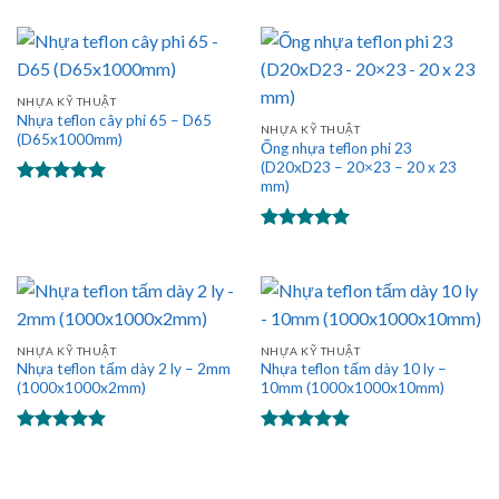
hạng
5.00
5 sao
NHỰA KỸ THUẬT
Nhựa teflon cây phi 65 – D65
NHỰA KỸ THUẬT
(D65x1000mm)
Ống nhựa teflon phi 23
(D20xD23 – 20×23 – 20 x 23
mm)
Được xếp
hạng
5.00
5 sao
Được xếp
hạng
5.00
5 sao
NHỰA KỸ THUẬT
NHỰA KỸ THUẬT
Nhựa teflon tấm dày 2 ly – 2mm
Nhựa teflon tấm dày 10 ly –
(1000x1000x2mm)
10mm (1000x1000x10mm)
Được xếp
Được xếp
hạng
5.00
hạng
5.00
5 sao
5 sao