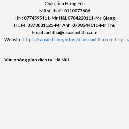
Châu, tỉnh Hưng Yên
Mã số thuế :
0110077686
HN:
0774595111
-Mr Hải
,
0784220111-Mr Giang
HCM:
0373031121
-
Mr Anh
,
0798344111-Mr Thu
Email : anhthu@caosuanhthu.com
Website:
https://caosukt.com
,
https://caosuanhthu.com
,
https:
Văn phòng giao dịch tại Hà Nội