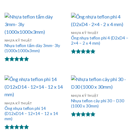
Được xếp
Được xếp
hạng
5.00
hạng
5.00
5 sao
5 sao
NHỰA KỸ THUẬT
Ống nhựa teflon phi 4 (D2xD4 –
NHỰA KỸ THUẬT
2×4 – 2 x 4 mm)
Nhựa teflon tấm dày 3mm- 3ly
(1000x1000x3mm)
Được xếp
hạng
5.00
Được xếp
5 sao
hạng
5.00
5 sao
NHỰA KỸ THUẬT
Nhựa teflon cây phi 30 – D30
NHỰA KỸ THUẬT
(1000 x 30mm)
Ống nhựa teflon phi 14
(D12xD14 – 12×14 – 12 x 14
mm)
Được xếp
hạng
5.00
5 sao
Được xếp