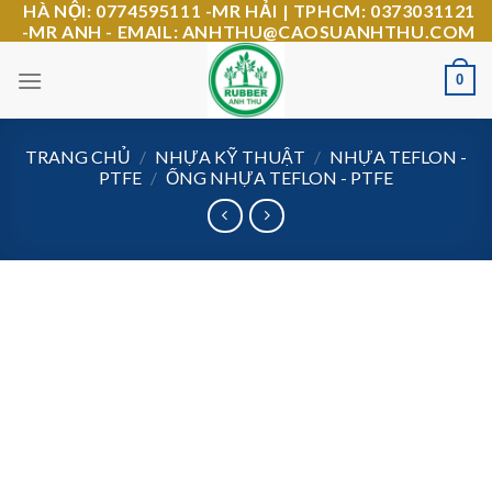
HÀ NỘI: 0774595111 -MR HẢI | TPHCM: 0373031121
Skip
-MR ANH - EMAIL: ANHTHU@CAOSUANHTHU.COM
to
content
0
TRANG CHỦ
/
NHỰA KỸ THUẬT
/
NHỰA TEFLON -
PTFE
/
ỐNG NHỰA TEFLON - PTFE