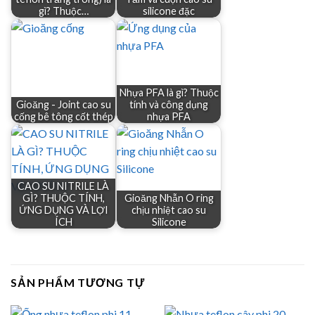
gì? Thuộc…
silicone đặc
Nhựa PFA là gì? Thuộc
Gioăng - Joint cao su
tính và công dụng
cống bê tông cốt thép
nhựa PFA
CAO SU NITRILE LÀ
GÌ? THUỘC TÍNH,
Gioăng Nhẫn O ring
ỨNG DỤNG VÀ LỢI
chịu nhiệt cao su
ÍCH
Silicone
SẢN PHẨM TƯƠNG TỰ