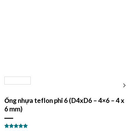
Ống nhựa teflon phi 6 (D4xD6 – 4×6 – 4 x
6 mm)