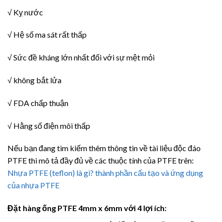
√ Kỵ nước
√ Hệ số ma sát rất thấp
√ Sức đề kháng lớn nhất đối với sự mệt mỏi
√ không bắt lửa
√ FDA chấp thuận
√ Hằng số điện môi thấp
Nếu bạn đang tìm kiếm thêm thông tin về tài liệu độc đáo
PTFE thì mô tả đầy đủ về các thuộc tính của PTFE trên:
Nhựa PTFE (teflon) là gì? thành phần cấu tạo và ứng dụng
của nhựa PTFE
Đặt hàng ống PTFE 4mm x 6mm với 4 lợi ích: