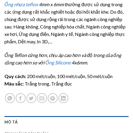
5.00
3
trên 5
Ống nhựa teflon
4mm x 6mm
thường được sử dụng trong
dựa trên
đánh giá
các ứng dụng rất khắc nghiệt hoặc đòi hỏi khắt khe. Do đó,
chúng được sử dụng rộng rãi trong các ngành công nghiệp
sau: Hàng không, Công nghiệp hóa chất, Ngành công nghiệp
xe hơi, Ứng dụng điện, Ngành y tế, Ngành công nghiệp thực
phẩm, Dệt may, In 3D,…
Ống Teflon cứng hơn, chịu áp cao hơn và độ trong của ống
cũng cao hơn so với
Ống Silicone
4x6mm.
Quy cách:
200 mét/cuộn, 100 mét/cuộn, 50 mét/cuộn
Màu sắc:
Trắng trong, Trắng đục
MÔ TẢ