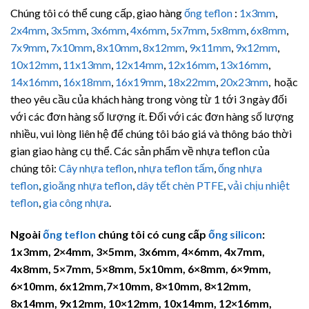
Chúng tôi có thể cung cấp, giao hàng
ống teflon
:
1x3mm
,
2x4mm
,
3x5mm
,
3x6mm
,
4x6mm
,
5x7mm
,
5x8mm
,
6x8mm
,
7x9mm
,
7x10mm
,
8x10mm
,
8x12mm
,
9x11mm
,
9x12mm
,
10x12mm
,
11x13mm
,
12x14mm
,
12x16mm
,
13x16mm
,
14x16mm
,
16x18mm
,
16x19mm
,
18x22mm
,
20x23mm
, hoặc
theo yêu cầu của khách hàng trong vòng từ 1 tới 3 ngày đối
với các đơn hàng số lượng ít. Đối với các đơn hàng số lượng
nhiều, vui lòng liên hệ để chúng tôi báo giá và thông báo thời
gian giao hàng cụ thể. Các sản phẩm về nhựa teflon của
chúng tôi:
Cây nhựa teflon
,
nhựa teflon tấm
,
ống nhựa
teflon
,
gioăng nhựa teflon
,
dây tết chèn PTFE
,
vải chịu nhiệt
teflon
,
gia công nhựa
.
Ngoài
ống teflon
chúng tôi có cung cấp
ống silicon
:
1x3mm, 2×4mm, 3×5mm, 3x6mm, 4×6mm, 4x7mm,
4x8mm, 5×7mm, 5×8mm, 5x10mm, 6×8mm, 6×9mm,
6×10mm, 6x12mm,7×10mm, 8×10mm, 8×12mm,
8x14mm, 9x12mm, 10×12mm, 10x14mm, 12×16mm,