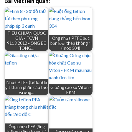
Bài viết liên quan:
TIÊU CHUẨN QUỐC
GIA - TCVN
Ống nhựa PTFE bọc
9113:2012 - ỐNG BÊ
bện lưới thép không rỉ
TÔNG…
(Inox 304)
Nhựa PTFE (teflon) là
gì? thành phần cấu tạo
Gioăng cao su Viton -
và ứng…
FKM
Ống nhựa PFA (ống
teflon trắng trong) là
Tấm và cuộn cao su