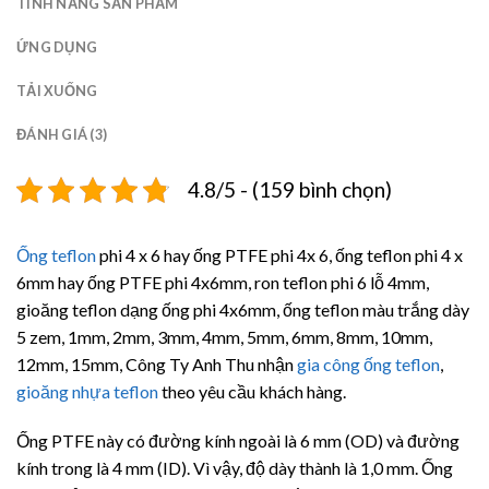
TÍNH NĂNG SẢN PHẨM
ỨNG DỤNG
TẢI XUỐNG
ĐÁNH GIÁ (3)
4.8/5 - (159 bình chọn)
Ống teflon
phi 4 x 6 hay ống PTFE phi 4x 6, ống teflon phi 4 x
6mm hay ống PTFE phi 4x6mm, ron teflon phi 6 lỗ 4mm,
gioăng teflon dạng ống phi 4x6mm, ống teflon màu trắng dày
5 zem, 1mm, 2mm, 3mm, 4mm, 5mm, 6mm, 8mm, 10mm,
12mm, 15mm, Công Ty Anh Thu nhận
gia công
ống teflon
,
gioăng nhựa teflon
theo yêu cầu khách hàng.
Ống PTFE này có đường kính ngoài là 6 mm (OD) và đường
kính trong là 4 mm (ID). Vì vậy, độ dày thành là 1,0 mm. Ống