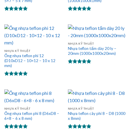
5×7 – 5 x 7 mm)
(1000x1000x1mm)
Được xếp
Được xếp
hạng
5.00
hạng
5.00
5 sao
5 sao
NHỰA KỸ THUẬT
Nhựa teflon tấm dày 20 ly –
NHỰA KỸ THUẬT
20mm (1000x1000x20mm)
Ống nhựa teflon phi 12
(D10xD12 – 10×12 – 10 x 12
mm)
Được xếp
hạng
5.00
5 sao
Được xếp
hạng
5.00
5 sao
NHỰA KỸ THUẬT
NHỰA KỸ THUẬT
Ống nhựa teflon phi 8 (D6xD8 –
Nhựa teflon cây phi 8 – D8 (1000
6×8 – 6 x 8 mm)
x 8mm)