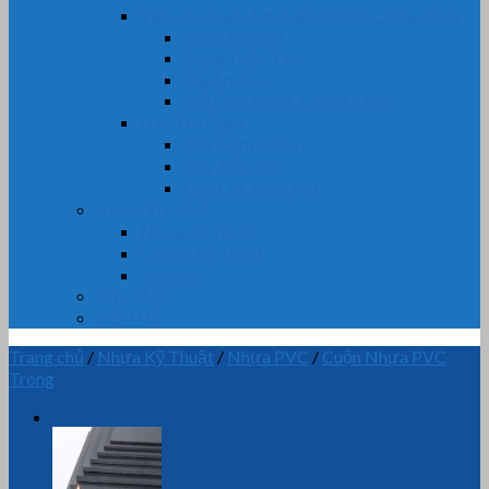
Vật Liệu Cách Âm, Cách Nhiệt, Chống Cháy
Bông Khoáng
Bông Thủy Tinh
Bìa Amiang
Vải Chịu Nhiệt, Chống Cháy
Dây Tết Chèn
Dây Tẩm Teflon
Dây Tẩm Chì
Dây Cốt Tông Mỡ
CHUYÊN MỤC
Nhựa Kỹ Thuật
Cao Su Kỹ Thuật
Silicone
TIN TỨC
LIÊN HỆ
Trang chủ
/
Nhựa Kỹ Thuật
/
Nhựa PVC
/
Cuộn Nhựa PVC
Trong