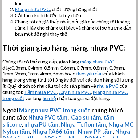
kho
Màng nhựa PVC
, chất lượng hạng nhất
Cắt theo kích thước là tùy chọn
Chúng tôi có giá thấp nhất, nếu giá của chúng tôi không
đúng. Hãy cho chúng tôi biết và chúng tôi sẽ hướng dẫn
bạn một đề nghị thay thế
Thời gian giao hàng màng nhựa PVC:
Chúng tôi có thể cung cấp, giao hàng
màng nhựa PVC
dày:0,3mm, 0,4mm, 0,5mm, 0,6mm, 0,7mm, 0,8mm, 0,9mm,
1mm, 2mm, 3mm, 4mm, 5mm hoặc
theo yêu cầu
của khách
hàng trong vòng từ 1 tới 3 ngày đối với các đơn hàng số lượng
ít. Quý khách có nhu cầu tới các sản phẩm về
nhựa PVC
của
chúng tôi:
Tấm nhựa PVC
,
Cây Nhựa PVC
,
Màng nhựa PVC
trong suốt
vui lòng
liên hệ
nhận báo giá và đặt hàng.
Ngoài
Màng nhựa PVC trong suốt
chúng tôi có
cung cấp:
Nhựa PVC tấm
,
Cao su tấm
,
tấm
silicone
,
nhựa PU tấm
,
Nhựa Teflon tấm
,
Nhựa MC
Nylon tấm
,
Nhựa PA66 tấm
,
Nhựa PP tấm
,
Nhựa