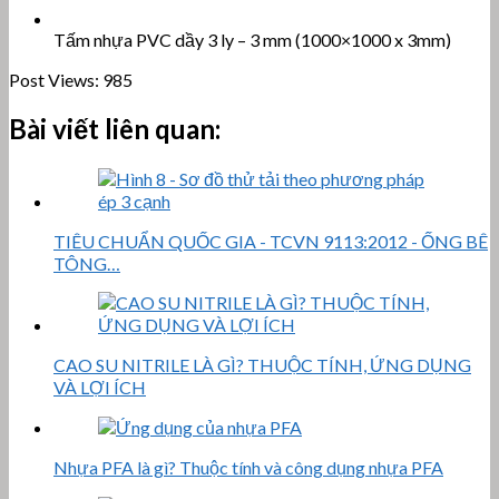
Tấm nhựa PVC dầy 3 ly – 3 mm (1000×1000 x 3mm)
Post Views:
985
Bài viết liên quan:
TIÊU CHUẨN QUỐC GIA - TCVN 9113:2012 - ỐNG BÊ
TÔNG…
CAO SU NITRILE LÀ GÌ? THUỘC TÍNH, ỨNG DỤNG
VÀ LỢI ÍCH
Nhựa PFA là gì? Thuộc tính và công dụng nhựa PFA