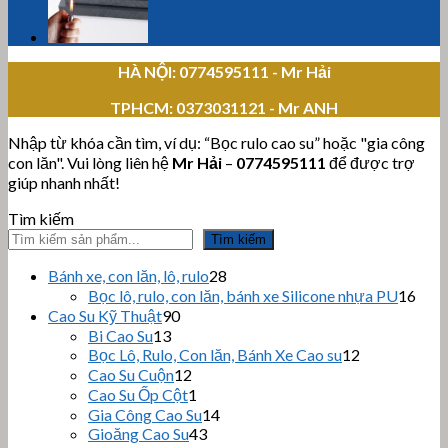
HÀ NỘI: 0774595111
- Mr Hải
TPHCM:
0373031121 - Mr ANH
Nhập từ khóa cần tìm, ví dụ: “Bọc rulo cao su” hoặc "gia công
con lăn". Vui lòng liên hệ
Mr Hải
–
0774595111
để được trợ
giúp nhanh nhất!
Tìm kiếm
Tìm kiếm
28
Bánh xe, con lăn, lô, rulo
28
sản
16
Bọc lô, rulo, con lăn, bánh xe Silicone nhựa PU
16
phẩm
sản
90
Cao Su Kỹ Thuật
90
sản
phẩ
13
Bi Cao Su
13
sản
phẩm
12
Bọc Lô, Rulo, Con lăn, Bánh Xe Cao su
12
sản
phẩm
12
Cao Su Cuộn
12
sản
phẩm
1
Cao Su Ốp Cột
1
phẩm
sản
14
Gia Công Cao Su
14
phẩm
43
sản
Gioăng Cao Su
43