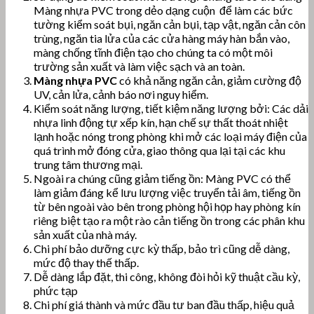
Màng nhựa PVC trong dẻo dạng cuộn để làm các bức
tường kiểm soát bụi, ngăn cản bụi, tạp vật, ngăn cản côn
trùng, ngăn tia lửa của các cửa hàng máy hàn bắn vào,
màng chống tĩnh điện tạo cho chúng ta có một môi
trường sản xuất và làm việc sạch và an toàn.
Màng nhựa PVC
có khả năng ngăn cản, giảm cường độ
UV, cản lửa, cảnh báo nơi nguy hiểm.
Kiểm soát năng lượng, tiết kiệm năng lượng bởi: Các dải
nhựa linh động tự xếp kín, hạn chế sự thất thoát nhiệt
lạnh hoặc nóng trong phòng khi mở các loại máy điện của
quá trình mở đóng cửa, giao thông qua lại tại các khu
trung tâm thương mại.
Ngoài ra chúng cũng giảm tiếng ồn: Màng PVC có thể
làm giảm đáng kể lưu lượng việc truyển tải âm, tiếng ồn
từ bên ngoài vào bên trong phòng hội họp hay phòng kín
riêng biệt tạo ra một rào cản tiếng ồn trong các phân khu
sản xuất của nhà máy.
Chi phí bảo dưỡng cực kỳ thấp, bảo trì cũng dễ dàng,
mức độ thay thế thấp.
Dễ dàng lắp đặt, thi công, không đòi hỏi kỹ thuật cầu kỳ,
phức tạp
Chi phí giá thành và mức đầu tư ban đầu thấp, hiệu quả