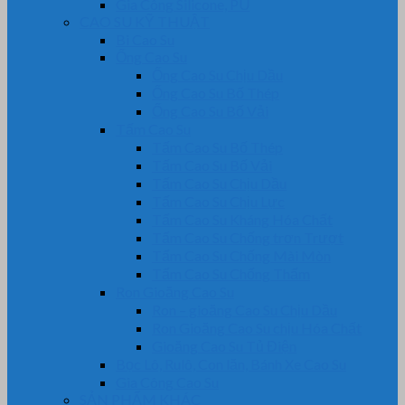
Gia Công Silicone, PU
CAO SU KỸ THUẬT
Bi Cao Su
Ống Cao Su
Ống Cao Su Chịu Dầu
Ống Cao Su Bố Thép
Ống Cao Su Bố Vải
Tấm Cao Su
Tấm Cao Su Bố Thép
Tấm Cao Su Bố Vải
Tấm Cao Su Chịu Dầu
Tấm Cao Su Chịu Lực
Tấm Cao Su Kháng Hóa Chất
Tấm Cao Su Chống trơn Trượt
Tấm Cao Su Chống Mài Mòn
Tấm Cao Su Chống Thấm
Ron Gioăng Cao Su
Ron – gioăng Cao Su Chịu Dầu
Ron Gioăng Cao Su chịu Hóa Chất
Gioăng Cao Su Tủ Điện
Bọc Lô, Rulô, Con lăn, Bánh Xe Cao Su
Gia Công Cao Su
SẢN PHẨM KHÁC