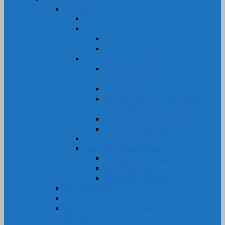
Silicone
Ống Silicone
Tấm Silicone
Tấm Silicone Đặc
Tấm Silicone Xốp
Ron Silicone chịu nhiệt
Ron Dây Silicone Đặc Vuông &
Chữ Nhật
Gioăng Ron Silicone Tròn Đặc
Ron Dây Silicone Xốp Vuông &
Chữ Nhật
Gioăng Silicone Xốp Tròn
Ron Oring Silicone
Bi Silicone
Nút, Nắp, Núm Silicone
Nắp Chụp Silicone
Nút Bịt Silicone
Phích Cắm Silicone
Cây Nhựa PU
Tấm Nhựa PU
Bọc Lô, Rulô, Con Lăn, Bánh Xe Nhựa Pu,
Silicone