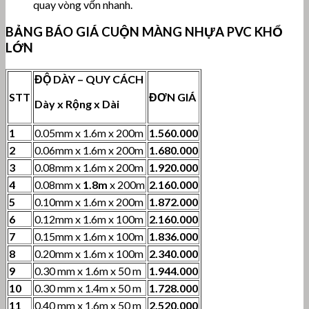
quay vòng vốn nhanh.
BẢNG BÁO GIÁ CUỘN MÀNG NHỰA PVC KHỔ
LỚN
ĐỘ DÀY – QUY CÁCH
STT
ĐƠN GIÁ
Dày x Rộng x Dài
1
0.05mm x 1.6m x 200m
1.560.000
2
0.06mm x 1.6m x 200m
1.680.000
3
0.08mm x 1.6m x 200m
1.920.000
4
0.08mm x
1.8m
x 200m
2.160.000
5
0.10mm x 1.6m x 200m
1.872.000
6
0.12mm x 1.6m x 100m
2.160.000
7
0.15mm x 1.6m x 100m
1.836.000
8
0.20mm x 1.6m x 100m
2.340.000
9
0.30 mm x 1.6m x 50 m
1.944.000
10
0.30 mm x 1.4m x 50 m
1.728.000
11
0.40 mm x 1.6m x 50 m
2.520.000