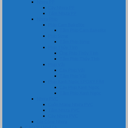
Nhựa PP
Cây Nhựa PP
Tấm Nhựa PP
Nhựa Phíp
Phip Cam Bakelite
Tấm Phíp Cam Bakelite
Phíp Sừng
Tấm Phíp Sừng
Phíp Thủy Tinh
Ống Phíp Thủy Tinh
Tấm Phíp Thủy Tinh
Phíp Vải
Cây Phíp Vải
Tấm Phíp Vải
Phíp Xanh Ngọc EPOXY FR4
Cây Phíp Xanh Ngọc
Tấm Phíp Xanh Ngọc
Nhựa PVC
Cuộn Màng Nhựa PVC
Tấm Nhựa PVC
Cây Nhựa PVC
Gia Công Nhựa
CAO SU NHỰA