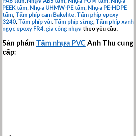
PA6 tấm
,
Nhựa ABS tấm
,
Nhựa POM tấm
,
Nhựa
PEEK tấm
,
Nhựa
UHMW-PE
tấm
,
Nhựa PE-HDPE
tấm
,
Tấm phíp cam Bakelite
,
Tấm phíp
epoxy
3240
,
Tấm phíp vải
,
Tấm phíp sừng
,
Tấm phíp xanh
ngọc epoxy FR4
,
gia công nhựa
theo yêu cầu.
Sản phẩm
Tấm nhựa PVC
Anh Thu cung
cấp: