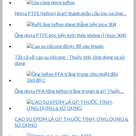
Nhựa PTFE (teflon) là gì? thành phần cấu tạo và ứng…
Ống nhựa PTFE bọc bện lưới thép không rỉ (Inox 304)
Tất cả về cao su silicone - Thuộc tính, ứng dụng và sử
dụng
Ống nhựa PFA (ống teflon trắng trong) là gì? Thuộc…
CAO SU EPDM LÀ GÌ? THUỘC TÍNH, ỨNG DỤNG &
SỬ DỤNG