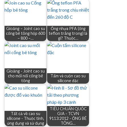
Gioăng – Joint cao su
Ống nhựa PFA (ống
cống bê tông hộp 600
teflon trắng trong) là
– 800 –…
gì? Thuộc…
Gioăng - Joint cao su
cho mối nối cống bê
Tấm và cuộn cao su
tông
silicone đặc
TIÊU CHUẨN QUỐC
Tất cả về cao su
GIA - TCVN
silicone - Thuộc tính,
9113:2012 - ỐNG BÊ
ứng dụng và sử dụng
TÔNG…