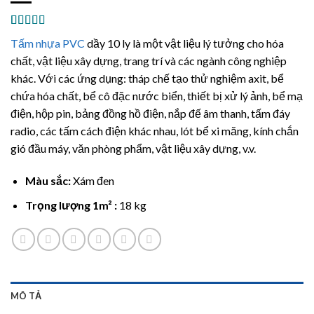
5.00
1
trên 5
Tấm nhựa PVC
dầy 10 ly là một vật liệu lý tưởng cho hóa
dựa trên
đánh giá
chất, vật liệu xây dựng, trang trí và các ngành công nghiệp
khác. Với các ứng dụng: tháp chế tạo thử nghiệm axit, bể
chứa hóa chất, bể cô đặc nước biển, thiết bị xử lý ảnh, bể mạ
điện, hộp pin, bảng đồng hồ điện, nắp đế âm thanh, tấm đáy
radio, các tấm cách điện khác nhau, lót bể xi măng, kính chắn
gió đầu máy, văn phòng phẩm, vật liệu xây dựng, v.v.
Màu sắc:
Xám đen
Trọng lượng 1m² :
18 kg
MÔ TẢ