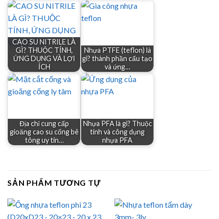
CAO SU NITRILE LÀ
GÌ? THUỘC TÍNH,
Nhựa PTFE (teflon) là
ỨNG DỤNG VÀ LỢI
gì? thành phần cấu tạo
ÍCH
và ứng…
Địa chỉ cung cấp
Nhựa PFA là gì? Thuộc
gioăng cao su cống bê
tính và công dụng
tông uy tín…
nhựa PFA
SẢN PHẨM TƯƠNG TỰ