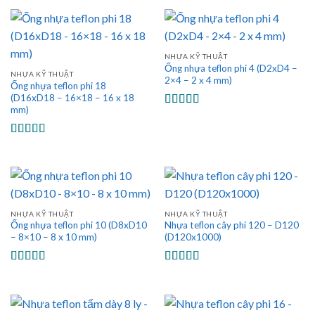
sao
sao
NHỰA KỸ THUẬT
Ống nhựa teflon phi 4 (D2xD4 –
NHỰA KỸ THUẬT
2×4 – 2 x 4 mm)
Ống nhựa teflon phi 18
(D16xD18 – 16×18 – 16 x 18
mm)
Được xếp
hạng
5.00
5
sao
Được xếp
hạng
5.00
5
sao
NHỰA KỸ THUẬT
NHỰA KỸ THUẬT
Ống nhựa teflon phi 10 (D8xD10
Nhựa teflon cây phi 120 – D120
– 8×10 – 8 x 10 mm)
(D120x1000)
Được xếp
Được xếp
hạng
5.00
5
hạng
5.00
5
sao
sao