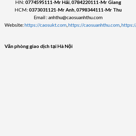
HN:
0774595111
-Mr Hải
,
0784220111-Mr Giang
HCM:
0373031121
-
Mr Anh
,
0798344111-Mr Thu
Email : anhthu@caosuanhthu.com
Website:
https://caosukt.com
,
https://caosuanhthu.com
,
https:
Văn phòng giao dịch tại Hà Nội