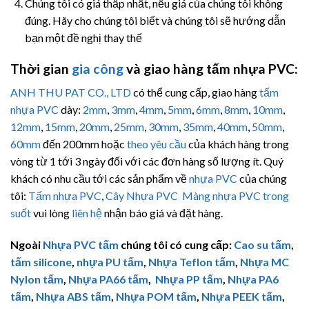
Chúng tôi có giá thấp nhất, nếu giá của chúng tôi không
đúng. Hãy cho chúng tôi biết và chúng tôi sẽ hướng dẫn
bạn một đề nghị thay thế
Thời gian
gia công
và giao hàng tấm nhựa PVC:
ANH THU PAT CO., LTD
có thể cung cấp, giao hàng
tấm
nhựa PVC
dày:
2mm
,
3mm
,
4mm
,
5mm
,
6mm
,
8mm
,
10mm
,
12mm
,
15mm
,
20mm
,
25mm
,
30mm
,
35mm
,
40mm
,
50mm
,
60mm
đến 200mm hoặc
theo yêu cầu
của khách hàng trong
vòng từ 1 tới 3 ngày đối với các đơn hàng số lượng ít. Quý
khách có nhu cầu tới các sản phẩm về
nhựa PVC
của chúng
tôi:
Tấm nhựa PVC
,
Cây Nhựa PVC
Màng nhựa PVC trong
suốt
vui lòng
liên hệ
nhận báo giá và đặt hàng.
Ngoài
Nhựa PVC tấm
chúng tôi có cung cấp:
Cao su tấm
,
tấm silicone
,
nhựa PU tấm
,
Nhựa Teflon tấm
,
Nhựa MC
Nylon tấm
,
Nhựa PA66 tấm
,
Nhựa PP tấm
,
Nhựa PA6
tấm
,
Nhựa ABS tấm
,
Nhựa POM tấm
,
Nhựa PEEK tấm
,