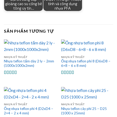
gioăng cao su cống bê
tính và công dụng
tông uy tín…
nhựa PFA
SẢN PHẨM TƯƠNG TỰ
NHỰA KỸ THUẬT
NHỰA KỸ THUẬT
Nhựa teflon tấm dày 2 ly – 2mm
Ống nhựa teflon phi 8 (D6xD8 –
(1000x1000x2mm)
6×8 – 6 x 8 mm)
Được xếp
Được xếp
hạng
5.00
5
hạng
5.00
5
sao
sao
NHỰA KỸ THUẬT
NHỰA KỸ THUẬT
Ống nhựa teflon phi 4 (D2xD4 –
Nhựa teflon cây phi 25 – D25
2×4 – 2 x 4 mm)
(1000 x 25mm)