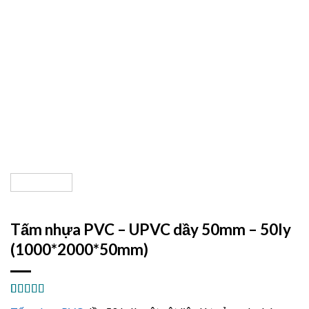
Tấm nhựa PVC – UPVC dầy 50mm – 50ly
(1000*2000*50mm)
5.00
1
trên 5