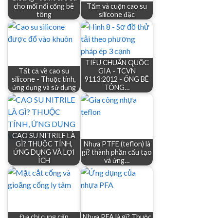
cho mối nối cống bê
Tấm và cuộn cao su
tông
silicone đặc
TIÊU CHUẨN QUỐC
Tất cả về cao su
GIA - TCVN
silicone - Thuộc tính,
9113:2012 - ỐNG BÊ
ứng dụng và sử dụng
TÔNG…
CAO SU NITRILE LÀ
GÌ? THUỘC TÍNH,
Nhựa PTFE (teflon) là
ỨNG DỤNG VÀ LỢI
gì? thành phần cấu tạo
ÍCH
và ứng…
Địa chỉ cung cấp
Nhựa PFA là gì? Thuộc