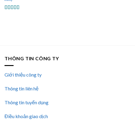
Được xếp
hạng
5.00
5
sao
Được xếp
hạng
5.00
5
sao
THÔNG TIN CÔNG TY
Giới thiệu công ty
Thông tin liên hệ
Thông tin tuyển dụng
Điều khoản giao dịch