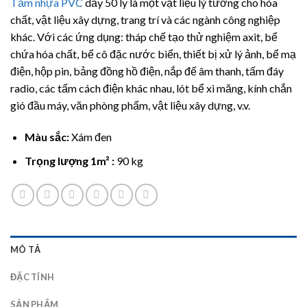
Tấm nhựa PVC
dầy 50 ly là một vật liệu lý tưởng cho hóa
dựa trên
đánh giá
chất, vật liệu xây dựng, trang trí và các ngành công nghiệp
khác. Với các ứng dụng: tháp chế tạo thử nghiệm axit, bể
chứa hóa chất, bể cô đặc nước biển, thiết bị xử lý ảnh, bể mạ
điện, hộp pin, bảng đồng hồ điện, nắp đế âm thanh, tấm đáy
radio, các tấm cách điện khác nhau, lót bể xi măng, kính chắn
gió đầu máy, văn phòng phẩm, vật liệu xây dựng, v.v.
Màu sắc:
Xám đen
Trọng lượng 1m² :
90 kg
MÔ TẢ
ĐẶC TÍNH
SẢN PHẨM