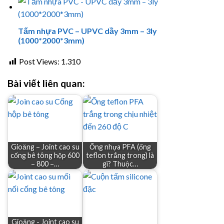
Tấm nhựa PVC – UPVC dầy 3mm – 3ly
(1000*2000*3mm)
Post Views:
1.310
Bài viết liên quan:
Gioăng – Joint cao su
Ống nhựa PFA (ống
cống bê tông hộp 600
teflon trắng trong) là
– 800 –…
gì? Thuộc…
Gioăng - Joint cao su