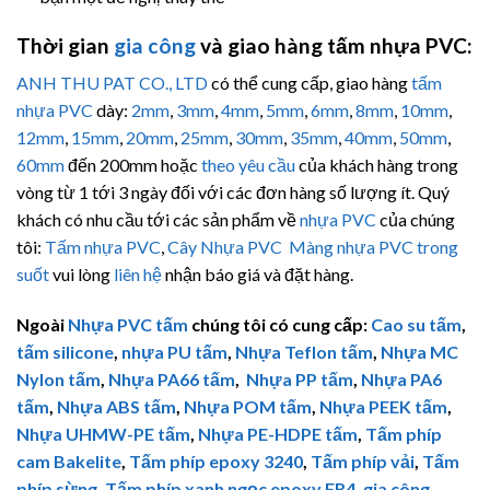
Thời gian
gia công
và giao hàng tấm nhựa PVC:
ANH THU PAT CO., LTD
có thể cung cấp, giao hàng
tấm
nhựa PVC
dày:
2mm
,
3mm
,
4mm
,
5mm
,
6mm
,
8mm
,
10mm
,
12mm
,
15mm
,
20mm
,
25mm
,
30mm
,
35mm
,
40mm
,
50mm
,
60mm
đến 200mm hoặc
theo yêu cầu
của khách hàng trong
vòng từ 1 tới 3 ngày đối với các đơn hàng số lượng ít. Quý
khách có nhu cầu tới các sản phẩm về
nhựa PVC
của chúng
tôi:
Tấm nhựa PVC
,
Cây Nhựa PVC
Màng nhựa PVC trong
suốt
vui lòng
liên hệ
nhận báo giá và đặt hàng.
Ngoài
Nhựa PVC tấm
chúng tôi có cung cấp:
Cao su tấm
,
tấm silicone
,
nhựa PU tấm
,
Nhựa Teflon tấm
,
Nhựa MC
Nylon tấm
,
Nhựa PA66 tấm
,
Nhựa PP tấm
,
Nhựa PA6
tấm
,
Nhựa ABS tấm
,
Nhựa POM tấm
,
Nhựa PEEK tấm
,
Nhựa
UHMW-PE
tấm
,
Nhựa PE-HDPE tấm
,
Tấm phíp
cam Bakelite
,
Tấm phíp
epoxy 3240
,
Tấm phíp vải
,
Tấm
phíp sừng
,
Tấm phíp xanh ngọc epoxy FR4
,
gia công