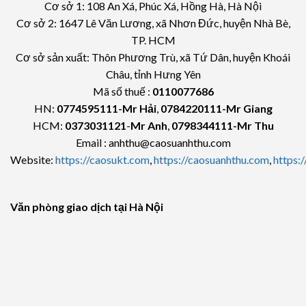
Cơ sở 1: 108 An Xá, Phúc Xá, Hồng Hà, Hà Nội
Cơ sở 2: 1647 Lê Văn Lương, xã Nhơn Đức, huyện Nhà Bè,
TP. HCM
Cơ sở sản xuất: Thôn Phương Trù, xã Tứ Dân, huyện Khoái
Châu, tỉnh Hưng Yên
Mã số thuế :
0110077686
HN:
0774595111
-Mr Hải
,
0784220111-Mr Giang
HCM:
0373031121
-
Mr Anh
,
0798344111-Mr Thu
Email : anhthu@caosuanhthu.com
Website:
https://caosukt.com
,
https://caosuanhthu.com
,
https:
Văn phòng giao dịch tại Hà Nội