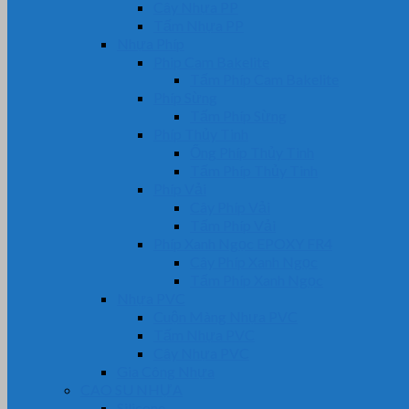
Cây Nhựa PP
Tấm Nhựa PP
Nhựa Phíp
Phip Cam Bakelite
Tấm Phíp Cam Bakelite
Phíp Sừng
Tấm Phíp Sừng
Phíp Thủy Tinh
Ống Phíp Thủy Tinh
Tấm Phíp Thủy Tinh
Phíp Vải
Cây Phíp Vải
Tấm Phíp Vải
Phíp Xanh Ngọc EPOXY FR4
Cây Phíp Xanh Ngọc
Tấm Phíp Xanh Ngọc
Nhựa PVC
Cuộn Màng Nhựa PVC
Tấm Nhựa PVC
Cây Nhựa PVC
Gia Công Nhựa
CAO SU NHỰA
Silicone