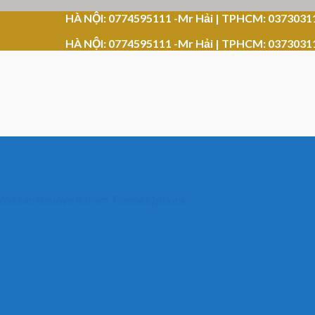
HÀ NỘI: 0774595111 -Mr Hải | TPHCM: 0373031
HÀ NỘI: 0774595111 -Mr Hải | TPHCM: 0373031
 You can remove it from Theme Options.