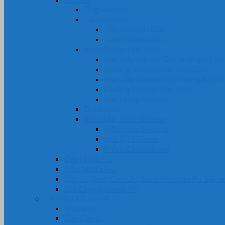
Ống Silicone
Tấm Silicone
Tấm Silicone Đặc
Tấm Silicone Xốp
Ron Silicone chịu nhiệt
Ron Dây Silicone Đặc Vuông & Ch
Gioăng Ron Silicone Tròn Đặc
Ron Dây Silicone Xốp Vuông & Ch
Gioăng Silicone Xốp Tròn
Ron Oring Silicone
Bi Silicone
Nút, Nắp, Núm Silicone
Nắp Chụp Silicone
Nút Bịt Silicone
Phích Cắm Silicone
Cây Nhựa PU
Tấm Nhựa PU
Bọc Lô, Rulô, Con Lăn, Bánh Xe Nhựa Pu, Silico
Gia Công Silicone, PU
CAO SU KỸ THUẬT
Bi Cao Su
Ống Cao Su