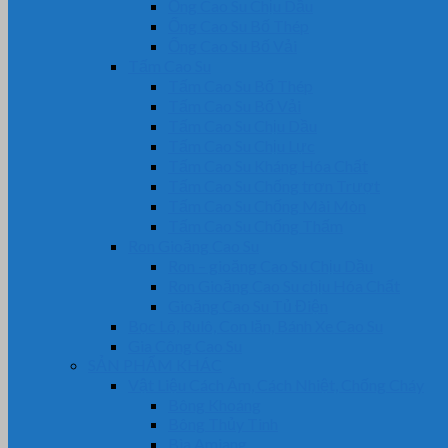
Ống Cao Su Chịu Dầu
Ống Cao Su Bố Thép
Ống Cao Su Bố Vải
Tấm Cao Su
Tấm Cao Su Bố Thép
Tấm Cao Su Bố Vải
Tấm Cao Su Chịu Dầu
Tấm Cao Su Chịu Lực
Tấm Cao Su Kháng Hóa Chất
Tấm Cao Su Chống trơn Trượt
Tấm Cao Su Chống Mài Mòn
Tấm Cao Su Chống Thấm
Ron Gioăng Cao Su
Ron – gioăng Cao Su Chịu Dầu
Ron Gioăng Cao Su chịu Hóa Chất
Gioăng Cao Su Tủ Điện
Bọc Lô, Rulô, Con lăn, Bánh Xe Cao Su
Gia Công Cao Su
SẢN PHẨM KHÁC
Vật Liệu Cách Âm, Cách Nhiệt, Chống Cháy
Bông Khoáng
Bông Thủy Tinh
Bìa Amiang