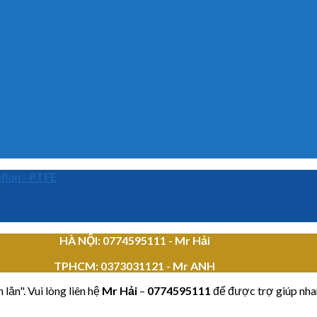
flon - PTFE
HÀ NỘI: 0774595111
- Mr Hải
TPHCM:
0373031121 - Mr ANH
lăn". Vui lòng liên hệ
Mr Hải
–
0774595111
để được trợ giúp nha