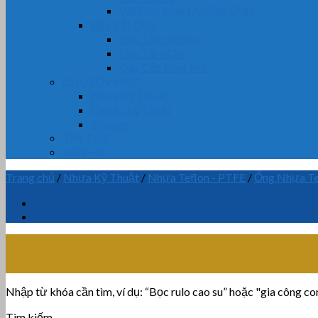
Vải Chịu Nhiệt, Chống Cháy
Dây Tết Chèn
Dây Tẩm Teflon
Dây Tẩm Chì
Dây Cốt Tông Mỡ
CHUYÊN MỤC
Nhựa Kỹ Thuật
Cao Su Kỹ Thuật
Silicone
TIN TỨC
LIÊN HỆ
Trang chủ
/
Nhựa Kỹ Thuật
/
Nhựa Teflon - PTFE
/
Ống Nhựa Te
Nhập từ khóa cần tìm, ví dụ: “Bọc rulo cao su” hoặc "gia công con 
Tìm kiếm