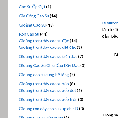
phẩm
sản
1
Cao Su Ốp Cột
1
phẩm
sản
14
Gia Công Cao Su
14
phẩm
sản
Bi silico
43
Gioăng Cao Su
43
phẩm
làm từ 1
sản
44
Ron Cao Su
44
đảm bảo 
phẩm
sản
14
Gioăng (ron) dây cao su đặc
14
phẩm
sản
1
Gioăng (ron) dây cao su dẹt đặc
1
phẩm
sản
Bi
7
Gioăng (ron) dây cao su tròn đặc
7
phẩm
sản
3
Gioăng Cao Su Chịu Dầu Dây Đặc
3
phẩm
sản
7
Gioăng cao su cống bê tông
7
phẩm
sản
8
Gioăng (ron) dây cao su xốp
8
phẩm
sản
1
Gioăng (ron) dây cao su xốp dẹt
1
phẩm
sản
3
Gioăng (ron) dây cao su xốp tròn
3
phẩm
sản
3
Gioăng ron dây cao su xốp chữ D
3
phẩm
sản
Trong sàn
6
Gioăng cao su tròn oring
6