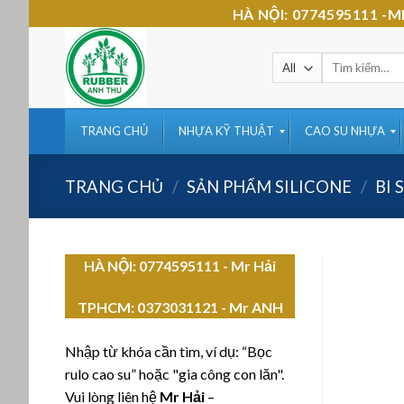
Skip
HÀ NỘI: 0774595111 
to
content
Tìm
kiếm:
TRANG CHỦ
NHỰA KỸ THUẬT
CAO SU NHỰA
TRANG CHỦ
/
SẢN PHẨM SILICONE
/
BI 
HÀ NỘI: 0774595111
- Mr Hải
TPHCM:
0373031121 - Mr ANH
Nhập từ khóa cần tìm, ví dụ: “Bọc
rulo cao su” hoặc "gia công con lăn".
Vui lòng liên hệ
Mr Hải
–