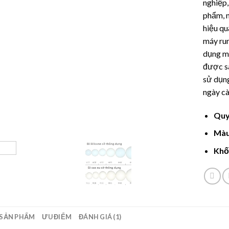
nghiệp
phẩm, n
hiệu qu
máy run
dụng mà
được sà
sử dụng
ngày cà
Quy
Màu
Khố
SẢN PHẨM
ƯU ĐIỂM
ĐÁNH GIÁ (1)