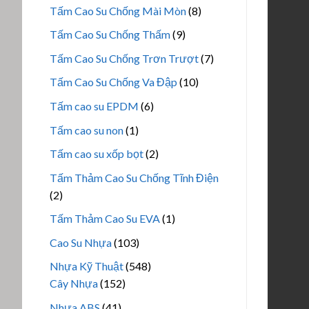
sản
8
Tấm Cao Su Chống Mài Mòn
8
phẩm
sản
9
Tấm Cao Su Chống Thấm
9
phẩm
sản
7
Tấm Cao Su Chống Trơn Trượt
7
phẩm
sản
10
Tấm Cao Su Chống Va Đập
10
phẩm
sản
6
Tấm cao su EPDM
6
phẩm
sản
1
Tấm cao su non
1
phẩm
sản
2
Tấm cao su xốp bọt
2
phẩm
sản
Tấm Thảm Cao Su Chống Tĩnh Điện
phẩm
2
2
sản
1
Tấm Thảm Cao Su EVA
1
phẩm
sản
103
Cao Su Nhựa
103
phẩm
sản
548
Nhựa Kỹ Thuật
548
phẩm
152
sản
Cây Nhựa
152
sản
phẩm
41
Nhựa ABS
41