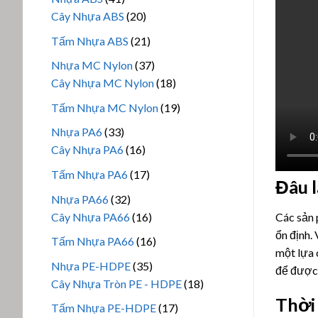
phẩm
sản
20
Cây Nhựa ABS
20
phẩm
sản
21
Tấm Nhựa ABS
21
phẩm
sản
37
Nhựa MC Nylon
37
phẩm
sản
18
Cây Nhựa MC Nylon
18
phẩm
sản
19
Tấm Nhựa MC Nylon
19
phẩm
sản
33
Nhựa PA6
33
phẩm
sản
16
Cây Nhựa PA6
16
phẩm
sản
17
Tấm Nhựa PA6
17
Đâu l
phẩm
sản
32
Nhựa PA66
32
phẩm
sản
16
Các sản
Cây Nhựa PA66
16
phẩm
sản
ổn định.
16
Tấm Nhựa PA66
16
phẩm
một lựa 
sản
35
Nhựa PE-HDPE
35
để được 
phẩm
sản
18
Cây Nhựa Tròn PE - HDPE
18
phẩm
sản
Thời 
17
Tấm Nhựa PE-HDPE
17