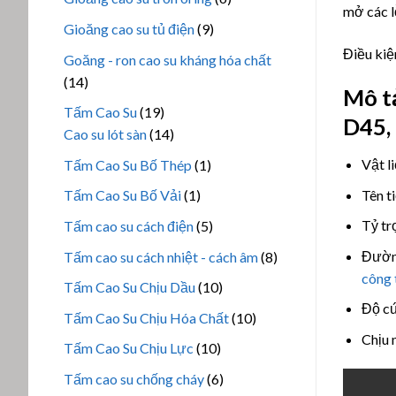
phẩm
mở các l
sản
9
Gioăng cao su tủ điện
9
phẩm
sản
Điều kiệ
Goăng - ron cao su kháng hóa chất
phẩm
14
14
Mô t
sản
19
Tấm Cao Su
19
D45,
phẩm
sản
14
Cao su lót sàn
14
phẩm
sản
1
Vật l
Tấm Cao Su Bố Thép
1
phẩm
sản
1
Tên ti
Tấm Cao Su Bố Vải
1
phẩm
sản
5
Tỷ tr
Tấm cao su cách điện
5
phẩm
sản
8
Đườn
Tấm cao su cách nhiệt - cách âm
8
phẩm
sản
công 
10
Tấm Cao Su Chịu Dầu
10
phẩm
sản
Độ cứ
10
Tấm Cao Su Chịu Hóa Chất
10
phẩm
sản
Chịu 
10
Tấm Cao Su Chịu Lực
10
phẩm
sản
6
Tấm cao su chống cháy
6
phẩm