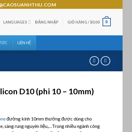
HTHU@CAOSUANHTHU.COM
0
LANGUAGES
ĐĂNG NHẬP
GIỎ HÀNG /
$
0.00
 TỨC
LIÊN HỆ
ilicon D10 (phi 10 – 10mm)
n 5
one
đường kính 10mm thường được dùng cho
n
á
, sàng rung nguyên liệu,…Trong nhiều ngành công