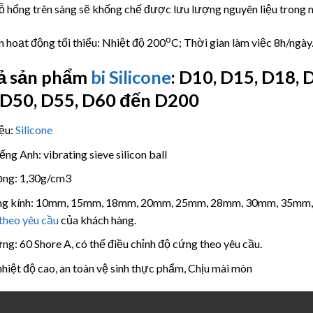
ỗ hổng trên sàng sẽ khống chế được lưu lượng nguyên liệu trong 
o
n hoạt động tối thiểu: Nhiệt độ 200
C; Thời gian làm việc 8h/ngày.
ả sản phẩm
bi Silicone
: D10, D15, D18, 
 D50, D55, D60 đến D200
iệu:
Silicone
ếng Anh: vibrating sieve silicon ball
ọng: 1,30g/cm3
g kính: 10mm, 15mm, 18mm, 20mm, 25mm, 28mm, 30mm, 35mm
theo yêu cầu
của khách hàng.
ng: 60 Shore A, có thể điều chỉnh độ cứng theo yêu cầu.
nhiệt độ cao, an toàn vệ sinh thực phẩm, Chịu mài mòn