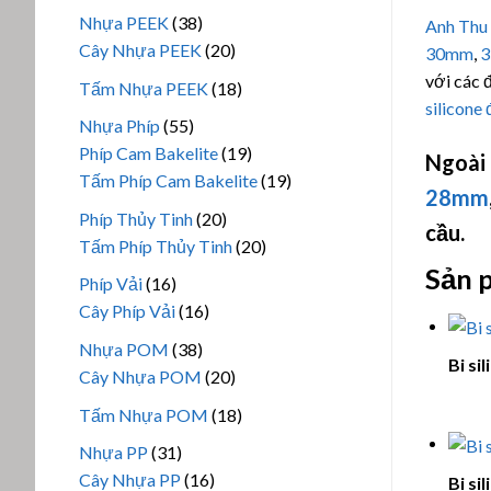
phẩm
sản
38
Nhựa PEEK
38
Anh Thu
phẩm
sản
20
Cây Nhựa PEEK
20
30mm
,
phẩm
sản
với các 
18
Tấm Nhựa PEEK
18
phẩm
silicone
sản
55
Nhựa Phíp
55
phẩm
sản
19
Phíp Cam Bakelite
19
Ngoài
phẩm
sản
19
Tấm Phíp Cam Bakelite
19
28mm
phẩm
sản
20
Phíp Thủy Tinh
20
cầu.
phẩm
sản
20
Tấm Phíp Thủy Tinh
20
phẩm
sản
Sản 
16
Phíp Vải
16
phẩm
sản
16
Cây Phíp Vải
16
phẩm
sản
38
Nhựa POM
38
Bi si
phẩm
sản
20
Cây Nhựa POM
20
phẩm
sản
18
Tấm Nhựa POM
18
phẩm
sản
31
Nhựa PP
31
phẩm
sản
16
Cây Nhựa PP
16
Bi si