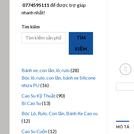
0774595111
để được trợ giúp
nhanh nhất!
Tìm kiếm
TÌM
KIẾM
28
Bánh xe, con lăn, lô, rulo
28
sản
Bọc lô, rulo, con lăn, bánh xe Silicone
16
phẩm
nhựa PU
16
sản
90
Cao Su Kỹ Thuật
90
phẩm
13
sản
Bi Cao Su
13
sản
phẩm
Bọc Lô, Rulo, Con lăn, Bánh Xe Cao su
phẩm
12
12
MÔ TẢ
sản
12
Cao Su Cuộn
12