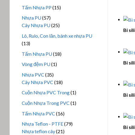
phẩm
sản
15
Tấm Nhựa PP
15
phẩm
sản
57
Nhựa PU
57
phẩm
sản
25
Cây Nhựa PU
25
Bi si
phẩm
sản
Lô, Rulo, Con lăn, bánh xe nhựa PU
phẩm
13
13
sản
18
Tấm Nhựa PU
18
phẩm
sản
Bi si
1
Vòng đệm PU
1
phẩm
sản
35
Nhựa PVC
35
phẩm
sản
18
Cây Nhựa PVC
18
phẩm
sản
1
Cuộn Nhựa PVC Trong
1
Bi si
phẩm
sản
1
Cuộn Nhựa Trong PVC
1
phẩm
sản
16
Tấm Nhựa PVC
16
phẩm
sản
79
Nhựa Teflon - PTFE
79
Bi si
phẩm
21
sản
Nhựa teflon cây
21