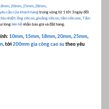
18mm
,
20mm
,
25mm
,
28mm
,
yêu cầu của khách hàng
trong vòng từ 1 tới 3 ngày đối
chịu nhiệt
:
ống silicon
,
gioăng silicon
,
tấm silicone
,
Tấm
ui lòng
liên hệ
nhận báo giá và đặt hàng.
ính:
10mm
,
15mm
,
18mm
,
20mm
,
25mm
,
m
, tới
200mm
gia công cao su
theo yêu