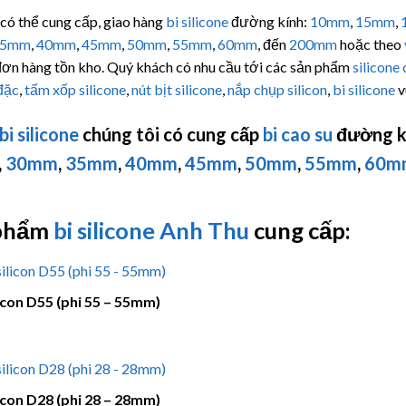
có thể cung cấp, giao hàng
bi silicone
đường kính:
10mm
,
15mm
,
35mm
,
40mm
,
45mm
,
50mm
,
55mm
,
60mm
, đến
200mm
hoặc theo
đơn hàng tồn kho. Quý khách có nhu cầu tới các sản phẩm
silicone 
 đặc
,
tấm xốp silicone
,
nút bịt silicone
,
nắp chụp silicon
,
bi silicone
v
bi silicone
chúng tôi có cung cấp
bi cao su
đường k
,
30mm
,
35mm
,
40mm
,
45mm
,
50mm
,
55mm
,
60m
phẩm
bi silicone
Anh Thu
cung cấp:
licon D55 (phi 55 – 55mm)
licon D28 (phi 28 – 28mm)