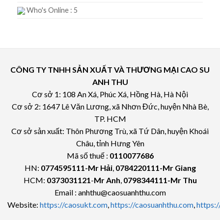
Who's Online : 5
CÔNG TY TNHH SẢN XUẤT VÀ THƯƠNG MẠI CAO SU
ANH THU
Cơ sở 1: 108 An Xá, Phúc Xá, Hồng Hà, Hà Nội
Cơ sở 2: 1647 Lê Văn Lương, xã Nhơn Đức, huyện Nhà Bè,
TP. HCM
Cơ sở sản xuất: Thôn Phương Trù, xã Tứ Dân, huyện Khoái
Châu, tỉnh Hưng Yên
Mã số thuế :
0110077686
HN:
0774595111
-Mr Hải
,
0784220111-Mr Giang
HCM:
0373031121
-
Mr Anh
,
0798344111-Mr Thu
Email : anhthu@caosuanhthu.com
Website:
https://caosukt.com
,
https://caosuanhthu.com
,
https: