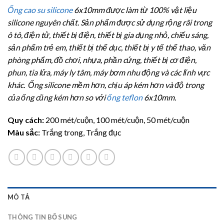
5.00
2
trên 5
Ống cao su silicone
6x10mm được làm từ 100% vật liệu
dựa trên
đánh giá
silicone nguyên chất. Sản phẩm được sử dụng rộng rãi trong
ô tô, điện tử, thiết bị điện, thiết bị gia dụng nhỏ, chiếu sáng,
sản phẩm trẻ em, thiết bị thể dục, thiết bị y tế thể thao, văn
phòng phẩm, đồ chơi, nhựa, phần cứng, thiết bị cơ điện,
phun, tia lửa, máy ly tâm, máy bơm nhu động và các lĩnh vực
khác. Ống silicone mềm hơn, chịu áp kém hơn và độ trong
của ống cũng kém hơn so với
ống teflon
6x10mm.
Quy cách:
200 mét/cuộn, 100 mét/cuộn, 50 mét/cuộn
Màu sắc:
Trắng trong, Trắng đục
MÔ TẢ
THÔNG TIN BỔ SUNG