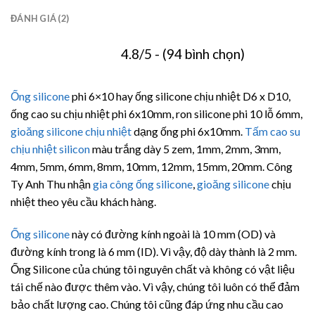
ĐÁNH GIÁ (2)
4.8/5 - (94 bình chọn)
Ống silicone
phi 6×10 hay ống silicone chịu nhiệt D6 x D10,
ống cao su chịu nhiệt phi 6x10mm, ron silicone phi 10 lỗ 6mm,
gioăng silicone chịu nhiệt
dạng ống phi 6x10mm.
Tấm cao su
chịu nhiệt silicon
màu trắng dày 5 zem, 1mm, 2mm, 3mm,
4mm, 5mm, 6mm, 8mm, 10mm, 12mm, 15mm, 20mm. Công
Ty Anh Thu nhận
gia công
ống silicone
,
gioăng silicone
chịu
nhiệt theo yêu cầu khách hàng.
Ống silicone
này có đường kính ngoài là 10 mm (OD) và
đường kính trong là 6 mm (ID). Vì vậy, độ dày thành là 2 mm.
Ống Silicone của chúng tôi nguyên chất và không có vật liệu
tái chế nào được thêm vào. Vì vậy, chúng tôi luôn có thể đảm
bảo chất lượng cao. Chúng tôi cũng đáp ứng nhu cầu cao