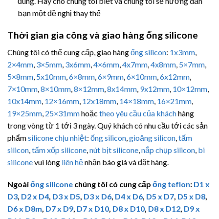
đúng. Hãy cho chúng tôi biết và chúng tôi sẽ hướng dẫn
bạn một đề nghị thay thế
Thời gian gia công và giao hàng ống silicone
Chúng tôi có thể cung cấp, giao hàng
ống silicon
:
1x3mm
,
2×4mm
,
3×5mm
,
3x6mm
,
4×6mm
,
4x7mm
,
4x8mm
,
5×7mm
,
5×8mm
,
5x10mm
,
6×8mm
,
6×9mm
,
6×10mm
,
6x12mm
,
7×10mm
,
8×10mm
,
8×12mm
,
8x14mm
,
9x12mm
,
10×12mm
,
10x14mm
,
12×16mm
,
12x18mm
,
14×18mm
,
16×21mm
,
19×25mm
,
25×31mm
hoặc
theo yêu cầu của khách
hàng
trong vòng từ 1 tới 3 ngày. Quý khách có nhu cầu tới các sản
phẩm
silicone chịu nhiệt
:
ống silicon
,
gioăng silicon
,
tấm
silicon
,
tấm xốp silicone
,
nút bịt silicone
,
nắp chụp silicon
,
bi
silicone
vui lòng
liên hệ
nhận báo giá và đặt hàng.
Ngoài
ống silicone
chúng tôi có cung cấp
ống teflon
:
D1 x
D3
,
D2 x D4
,
D3 x D5
,
D3 x D6
,
D4 x D6
,
D5 x D7
,
D5 x D8
,
D6 x D8m
,
D7 x D9
,
D7 x D10
,
D8 x D10
,
D8 x D12
,
D9 x