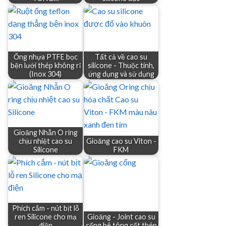
Ống nhựa PTFE bọc
Tất cả về cao su
bện lưới thép không rỉ
silicone - Thuộc tính,
(Inox 304)
ứng dụng và sử dụng
Gioăng Nhẫn O ring
chịu nhiệt cao su
Gioăng cao su Viton -
Silicone
FKM
Phích cắm - nút bịt lỗ
ren Silicone cho mạ
Gioăng - Joint cao su
điện
cống bê tông cốt thép