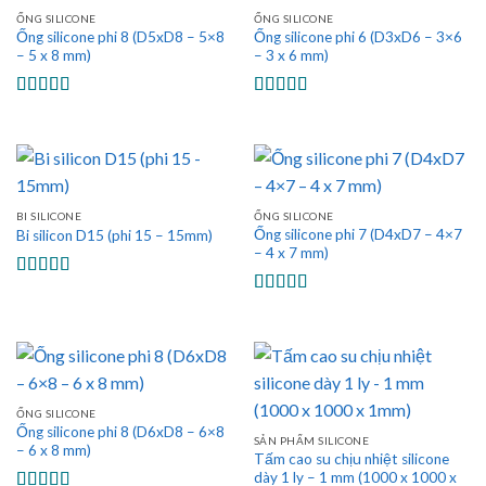
ỐNG SILICONE
ỐNG SILICONE
Ống silicone phi 8 (D5xD8 – 5×8
Ống silicone phi 6 (D3xD6 – 3×6
– 5 x 8 mm)
– 3 x 6 mm)
Được xếp
Được xếp
hạng
5.00
5
hạng
5.00
5
sao
sao
BI SILICONE
ỐNG SILICONE
Ống silicone phi 7 (D4xD7 – 4×7
Bi silicon D15 (phi 15 – 15mm)
– 4 x 7 mm)
Được xếp
hạng
5.00
5
Được xếp
sao
hạng
5.00
5
sao
ỐNG SILICONE
Ống silicone phi 8 (D6xD8 – 6×8
SẢN PHẨM SILICONE
– 6 x 8 mm)
Tấm cao su chịu nhiệt silicone
dày 1 ly – 1 mm (1000 x 1000 x