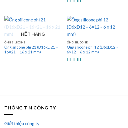
sao
Được xếp
hạng
5.00
5
sao
HẾT HÀNG
ỐNG SILICONE
ỐNG SILICONE
Ống silicone phi 21 (D16xD21 –
Ống silicone phi 12 (D6xD12 –
16×21 – 16 x 21 mm)
6×12 – 6 x 12 mm)
Được xếp
hạng
5.00
5
sao
THÔNG TIN CÔNG TY
Giới thiệu công ty