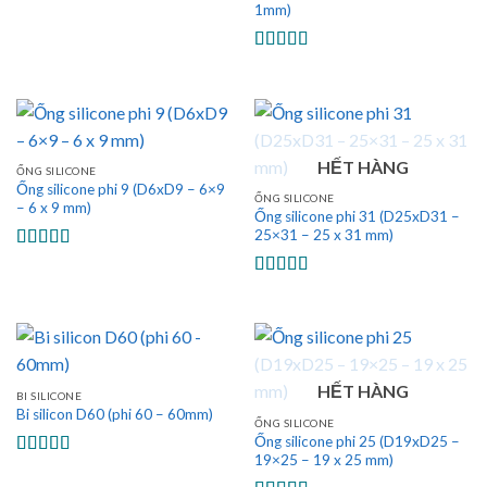
1mm)
Được xếp
hạng
5.00
5
sao
Được xếp
hạng
5.00
5
sao
HẾT HÀNG
ỐNG SILICONE
Ống silicone phi 9 (D6xD9 – 6×9
ỐNG SILICONE
– 6 x 9 mm)
Ống silicone phi 31 (D25xD31 –
25×31 – 25 x 31 mm)
Được xếp
hạng
5.00
5
Được xếp
sao
hạng
5.00
5
sao
HẾT HÀNG
BI SILICONE
Bi silicon D60 (phi 60 – 60mm)
ỐNG SILICONE
Ống silicone phi 25 (D19xD25 –
19×25 – 19 x 25 mm)
Được xếp
hạng
5.00
5