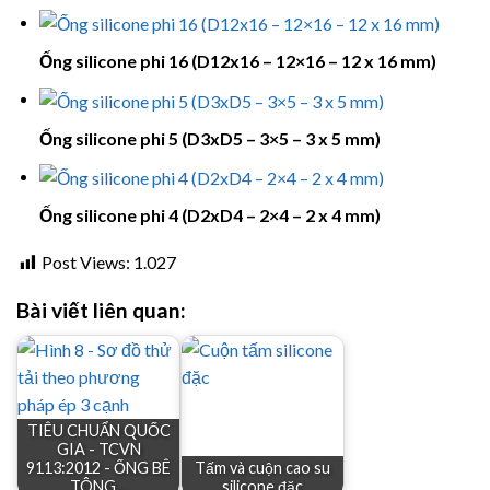
Ống silicone phi 16 (D12x16 – 12×16 – 12 x 16 mm)
Ống silicone phi 5 (D3xD5 – 3×5 – 3 x 5 mm)
Ống silicone phi 4 (D2xD4 – 2×4 – 2 x 4 mm)
Post Views:
1.027
Bài viết liên quan:
TIÊU CHUẨN QUỐC
GIA - TCVN
9113:2012 - ỐNG BÊ
Tấm và cuộn cao su
TÔNG…
silicone đặc