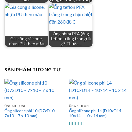
Ống nhựa PFA (ống
Gia công silicone,
teflon trắng trong) là
nhựa PU theo mẫu
gì? Thuộc…
SẢN PHẨM TƯƠNG TỰ
ỐNG SILICONE
ỐNG SILICONE
Ống silicone phi 10 (D7xD10 –
Ống silicone phi 14 (D10xD14 –
7×10 – 7 x 10 mm)
10×14 – 10 x 14 mm)
Được xếp