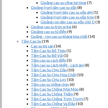
Gioăng cao su cống bê tông
(7)
Gioăng (ron) dây cao su xốp
(8)
Gioăng (ron) dây cao su xốp dẹt
(1)
Gioăng (ron) dây cao su xốp tròn
(3)
Gioăng ron dây cao su xốp chữ D
(3)
Gioăng cao su tròn oring
(6)
Gioăng cao su tủ điện
(9)
Goăng - ron cao su kháng hóa chất
(14)
Tấm Cao Su
(19)
Cao su lót sàn
(14)
Tấm Cao Su Bố Thép
(1)
Tấm Cao Su Bố Vải
(1)
Tấm cao su cách điện
(5)
Tấm cao su cách nhiệt - cách âm
(8)
Tấm Cao Su Chịu Dầu
(10)
Tấm Cao Su Chịu Hóa Chất
(10)
Tấm Cao Su Chịu Lực
(10)
Tấm cao su chống cháy
(6)
Tấm Cao Su Chống Mài Mòn
(8)
Tấm Cao Su Chống Thấm
(9)
Tấm Cao Su Chống Trơn Trượt
(7)
Tấm Cao Su Chống Va Đập
(10)