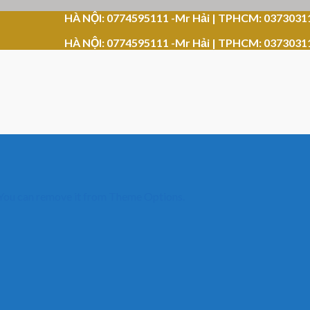
HÀ NỘI: 0774595111 -Mr Hải | TPHCM: 0373031
HÀ NỘI: 0774595111 -Mr Hải | TPHCM: 0373031
 You can remove it from Theme Options.