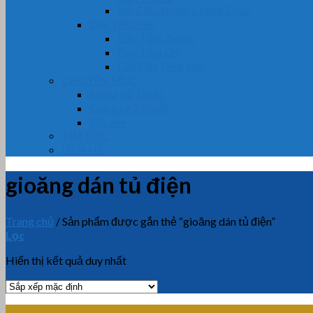
Vải Chịu Nhiệt, Chống Cháy
Dây Tết Chèn
Dây Tẩm Teflon
Dây Tẩm Chì
Dây Cốt Tông Mỡ
CHUYÊN MỤC
Nhựa Kỹ Thuật
Cao Su Kỹ Thuật
Silicone
TIN TỨC
LIÊN HỆ
gioăng dán tủ điện
Trang chủ
/
Sản phẩm được gắn thẻ “gioăng dán tủ điện”
Lọc
Hiển thị kết quả duy nhất