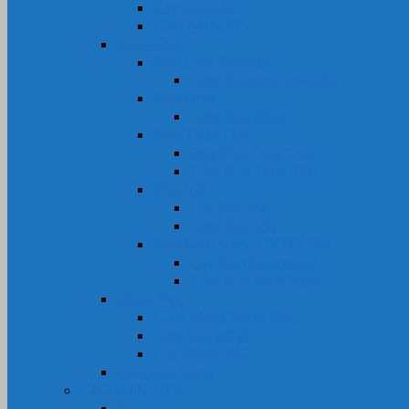
Cây Nhựa PP
Tấm Nhựa PP
Nhựa Phíp
Phip Cam Bakelite
Tấm Phíp Cam Bakelite
Phíp Sừng
Tấm Phíp Sừng
Phíp Thủy Tinh
Ống Phíp Thủy Tinh
Tấm Phíp Thủy Tinh
Phíp Vải
Cây Phíp Vải
Tấm Phíp Vải
Phíp Xanh Ngọc EPOXY FR4
Cây Phíp Xanh Ngọc
Tấm Phíp Xanh Ngọc
Nhựa PVC
Cuộn Màng Nhựa PVC
Tấm Nhựa PVC
Cây Nhựa PVC
Gia Công Nhựa
CAO SU NHỰA
Silicone