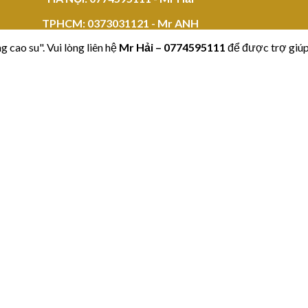
TPHCM:
0373031121 - Mr ANH
 cao su". Vui lòng liên hệ
Mr Hải
–
0774595111
để được trợ giúp