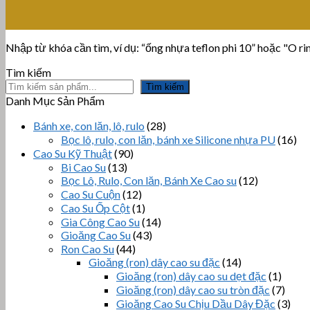
Nhập từ khóa cần tìm, ví dụ: “ống nhựa teflon phi 10” hoặc "O ring
Tìm kiếm
Tìm kiếm
Danh Mục Sản Phẩm
Bánh xe, con lăn, lô, rulo
(28)
Bọc lô, rulo, con lăn, bánh xe Silicone nhựa PU
(16)
Cao Su Kỹ Thuật
(90)
Bi Cao Su
(13)
Bọc Lô, Rulo, Con lăn, Bánh Xe Cao su
(12)
Cao Su Cuộn
(12)
Cao Su Ốp Cột
(1)
Gia Công Cao Su
(14)
Gioăng Cao Su
(43)
Ron Cao Su
(44)
Gioăng (ron) dây cao su đặc
(14)
Gioăng (ron) dây cao su dẹt đặc
(1)
Gioăng (ron) dây cao su tròn đặc
(7)
Gioăng Cao Su Chịu Dầu Dây Đặc
(3)