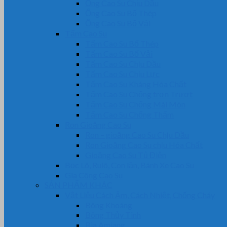
Ống Cao Su Chịu Dầu
Ống Cao Su Bố Thép
Ống Cao Su Bố Vải
Tấm Cao Su
Tấm Cao Su Bố Thép
Tấm Cao Su Bố Vải
Tấm Cao Su Chịu Dầu
Tấm Cao Su Chịu Lực
Tấm Cao Su Kháng Hóa Chất
Tấm Cao Su Chống trơn Trượt
Tấm Cao Su Chống Mài Mòn
Tấm Cao Su Chống Thấm
Ron Gioăng Cao Su
Ron – gioăng Cao Su Chịu Dầu
Ron Gioăng Cao Su chịu Hóa Chất
Gioăng Cao Su Tủ Điện
Bọc Lô, Rulô, Con lăn, Bánh Xe Cao Su
Gia Công Cao Su
SẢN PHẨM KHÁC
Vật Liệu Cách Âm, Cách Nhiệt, Chống Cháy
Bông Khoáng
Bông Thủy Tinh
Bìa Amiang