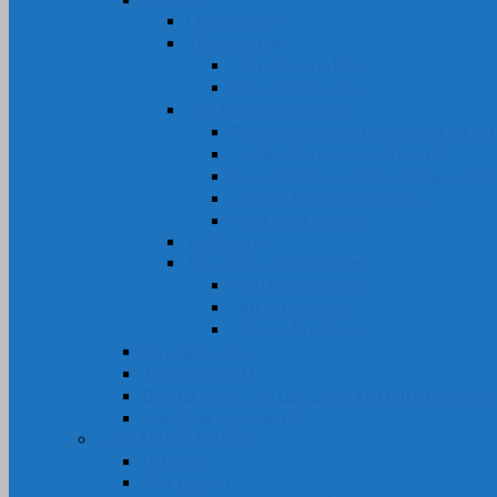
Ống Silicone
Tấm Silicone
Tấm Silicone Đặc
Tấm Silicone Xốp
Ron Silicone chịu nhiệt
Ron Dây Silicone Đặc Vuông & Ch
Gioăng Ron Silicone Tròn Đặc
Ron Dây Silicone Xốp Vuông & Ch
Gioăng Silicone Xốp Tròn
Ron Oring Silicone
Bi Silicone
Nút, Nắp, Núm Silicone
Nắp Chụp Silicone
Nút Bịt Silicone
Phích Cắm Silicone
Cây Nhựa PU
Tấm Nhựa PU
Bọc Lô, Rulô, Con Lăn, Bánh Xe Nhựa Pu, Silico
Gia Công Silicone, PU
CAO SU KỸ THUẬT
Bi Cao Su
Ống Cao Su