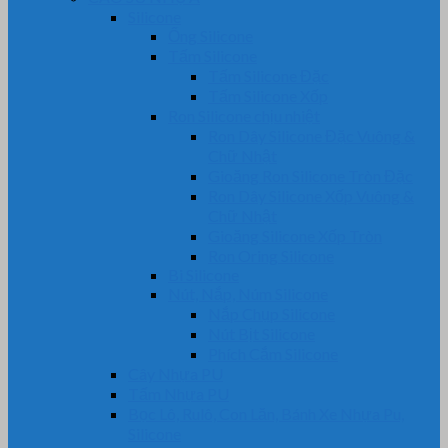
Silicone
Ống Silicone
Tấm Silicone
Tấm Silicone Đặc
Tấm Silicone Xốp
Ron Silicone chịu nhiệt
Ron Dây Silicone Đặc Vuông &
Chữ Nhật
Gioăng Ron Silicone Tròn Đặc
Ron Dây Silicone Xốp Vuông &
Chữ Nhật
Gioăng Silicone Xốp Tròn
Ron Oring Silicone
Bi Silicone
Nút, Nắp, Núm Silicone
Nắp Chụp Silicone
Nút Bịt Silicone
Phích Cắm Silicone
Cây Nhựa PU
Tấm Nhựa PU
Bọc Lô, Rulô, Con Lăn, Bánh Xe Nhựa Pu,
Silicone