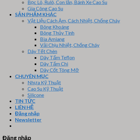
Bọc Lô, Rulô, Con lăn, Bánh Xe Cao Su
Gia Công Cao Su
SẢN PHẨM KHÁC
Vật Liệu Cách Âm, Cách Nhiệt, Chống Cháy
Bông Khoáng
Bông Thủy Tinh
Bìa Amiang
Vải Chịu Nhiệt, Chống Cháy
Dây Tết Chèn
Dây Tẩm Teflon
Dây Tẩm Chì
Dây Cốt Tông Mỡ
CHUYÊN MỤC
Nhựa Kỹ Thuật
Cao Su Kỹ Thuật
Silicone
TIN TỨC
LIÊN HỆ
Đăng nhập
Newsletter
Đăng nhập