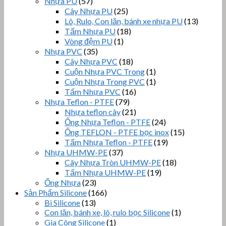
Nhựa PU
(57)
Cây Nhựa PU
(25)
Lô, Rulo, Con lăn, bánh xe nhựa PU
(13)
Tấm Nhựa PU
(18)
Vòng đệm PU
(1)
Nhựa PVC
(35)
Cây Nhựa PVC
(18)
Cuộn Nhựa PVC Trong
(1)
Cuộn Nhựa Trong PVC
(1)
Tấm Nhựa PVC
(16)
Nhựa Teflon - PTFE
(79)
Nhựa teflon cây
(21)
Ống Nhựa Teflon - PTFE
(24)
Ống TEFLON - PTFE bọc inox
(15)
Tấm Nhựa Teflon - PTFE
(19)
Nhựa UHMW-PE
(37)
Cây Nhựa Tròn UHMW-PE
(18)
Tấm Nhựa UHMW-PE
(19)
Ống Nhựa
(23)
Sản Phẩm Silicone
(166)
Bi Silicone
(13)
Con lăn, bánh xe, lô, rulo bọc Silicone
(1)
Gia Công Silicone
(1)