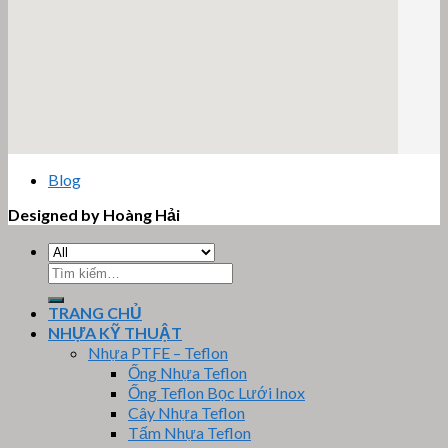
email google map
Blog
Designed by Hoàng Hải
Tìm
kiếm:
TRANG CHỦ
NHỰA KỸ THUẬT
Nhựa PTFE – Teflon
Ống Nhựa Teflon
Ống Teflon Bọc Lưới Inox
Cây Nhựa Teflon
Tấm Nhựa Teflon