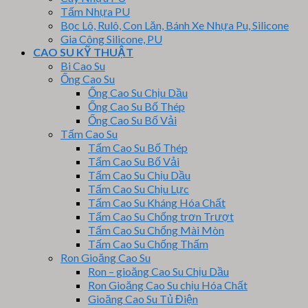
Tấm Nhựa PU
Bọc Lô, Rulô, Con Lăn, Bánh Xe Nhựa Pu, Silicone
Gia Công Silicone, PU
CAO SU KỸ THUẬT
Bi Cao Su
Ống Cao Su
Ống Cao Su Chịu Dầu
Ống Cao Su Bố Thép
Ống Cao Su Bố Vải
Tấm Cao Su
Tấm Cao Su Bố Thép
Tấm Cao Su Bố Vải
Tấm Cao Su Chịu Dầu
Tấm Cao Su Chịu Lực
Tấm Cao Su Kháng Hóa Chất
Tấm Cao Su Chống trơn Trượt
Tấm Cao Su Chống Mài Mòn
Tấm Cao Su Chống Thấm
Ron Gioăng Cao Su
Ron – gioăng Cao Su Chịu Dầu
Ron Gioăng Cao Su chịu Hóa Chất
Gioăng Cao Su Tủ Điện