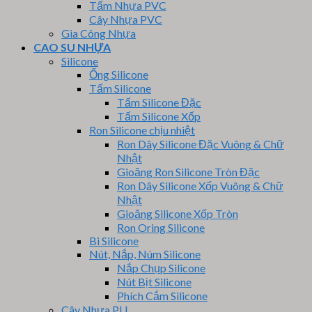
Tấm Nhựa PVC
Cây Nhựa PVC
Gia Công Nhựa
CAO SU NHỰA
Silicone
Ống Silicone
Tấm Silicone
Tấm Silicone Đặc
Tấm Silicone Xốp
Ron Silicone chịu nhiệt
Ron Dây Silicone Đặc Vuông & Chữ
Nhật
Gioăng Ron Silicone Tròn Đặc
Ron Dây Silicone Xốp Vuông & Chữ
Nhật
Gioăng Silicone Xốp Tròn
Ron Oring Silicone
Bi Silicone
Nút, Nắp, Núm Silicone
Nắp Chụp Silicone
Nút Bịt Silicone
Phích Cắm Silicone
Cây Nhựa PU