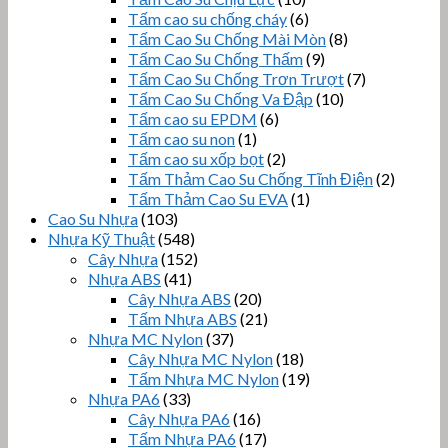
Tấm cao su chống cháy
(6)
Tấm Cao Su Chống Mài Mòn
(8)
Tấm Cao Su Chống Thấm
(9)
Tấm Cao Su Chống Trơn Trượt
(7)
Tấm Cao Su Chống Va Đập
(10)
Tấm cao su EPDM
(6)
Tấm cao su non
(1)
Tấm cao su xốp bọt
(2)
Tấm Thảm Cao Su Chống Tĩnh Điện
(2)
Tấm Thảm Cao Su EVA
(1)
Cao Su Nhựa
(103)
Nhựa Kỹ Thuật
(548)
Cây Nhựa
(152)
Nhựa ABS
(41)
Cây Nhựa ABS
(20)
Tấm Nhựa ABS
(21)
Nhựa MC Nylon
(37)
Cây Nhựa MC Nylon
(18)
Tấm Nhựa MC Nylon
(19)
Nhựa PA6
(33)
Cây Nhựa PA6
(16)
Tấm Nhựa PA6
(17)