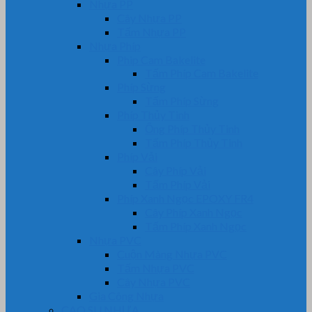
Nhựa PP
Cây Nhựa PP
Tấm Nhựa PP
Nhựa Phíp
Phip Cam Bakelite
Tấm Phíp Cam Bakelite
Phíp Sừng
Tấm Phíp Sừng
Phíp Thủy Tinh
Ống Phíp Thủy Tinh
Tấm Phíp Thủy Tinh
Phíp Vải
Cây Phíp Vải
Tấm Phíp Vải
Phíp Xanh Ngọc EPOXY FR4
Cây Phíp Xanh Ngọc
Tấm Phíp Xanh Ngọc
Nhựa PVC
Cuộn Màng Nhựa PVC
Tấm Nhựa PVC
Cây Nhựa PVC
Gia Công Nhựa
CAO SU NHỰA