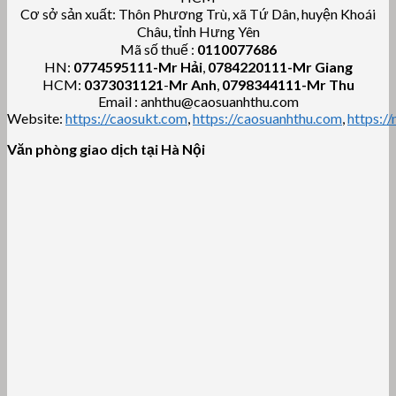
Cơ sở sản xuất: Thôn Phương Trù, xã Tứ Dân, huyện Khoái
Châu, tỉnh Hưng Yên
Mã số thuế :
0110077686
HN:
0774595111
-Mr Hải
,
0784220111-Mr Giang
HCM:
0373031121
-
Mr Anh
,
0798344111-Mr Thu
Email : anhthu@caosuanhthu.com
Website:
https://caosukt.com
,
https://caosuanhthu.com
,
https:/
Văn phòng giao dịch tại Hà Nội