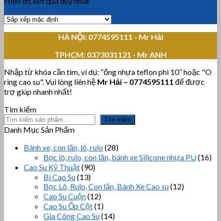
Hiển thị kết quả duy nhất
HÀ NỘI: 0774595111
- Mr Hải
TPHCM:
0373031121 - Mr ANH
Nhập từ khóa cần tìm, ví dụ: “ống nhựa teflon phi 10” hoặc "O
ring cao su". Vui lòng liên hệ
Mr Hải
–
0774595111
để được
trợ giúp nhanh nhất!
Tìm kiếm
Tìm kiếm
Danh Mục Sản Phẩm
Bánh xe, con lăn, lô, rulo
(28)
Bọc lô, rulo, con lăn, bánh xe Silicone nhựa PU
(16)
Cao Su Kỹ Thuật
(90)
Bi Cao Su
(13)
Bọc Lô, Rulo, Con lăn, Bánh Xe Cao su
(12)
Cao Su Cuộn
(12)
Cao Su Ốp Cột
(1)
Gia Công Cao Su
(14)