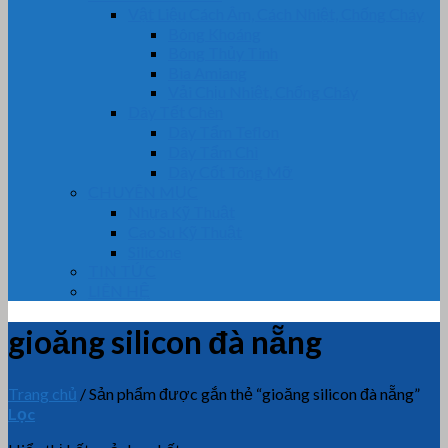
Vật Liệu Cách Âm, Cách Nhiệt, Chống Cháy
Bông Khoáng
Bông Thủy Tinh
Bìa Amiang
Vải Chịu Nhiệt, Chống Cháy
Dây Tết Chèn
Dây Tẩm Teflon
Dây Tẩm Chì
Dây Cốt Tông Mỡ
CHUYÊN MỤC
Nhựa Kỹ Thuật
Cao Su Kỹ Thuật
Silicone
TIN TỨC
LIÊN HỆ
gioăng silicon đà nẵng
Trang chủ
/
Sản phẩm được gắn thẻ “gioăng silicon đà nẵng”
Lọc