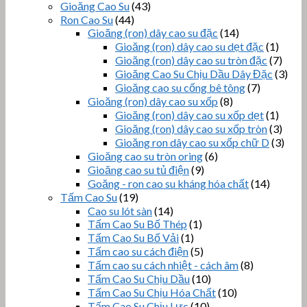
Gioăng Cao Su
(43)
Ron Cao Su
(44)
Gioăng (ron) dây cao su đặc
(14)
Gioăng (ron) dây cao su dẹt đặc
(1)
Gioăng (ron) dây cao su tròn đặc
(7)
Gioăng Cao Su Chịu Dầu Dây Đặc
(3)
Gioăng cao su cống bê tông
(7)
Gioăng (ron) dây cao su xốp
(8)
Gioăng (ron) dây cao su xốp dẹt
(1)
Gioăng (ron) dây cao su xốp tròn
(3)
Gioăng ron dây cao su xốp chữ D
(3)
Gioăng cao su tròn oring
(6)
Gioăng cao su tủ điện
(9)
Goăng - ron cao su kháng hóa chất
(14)
Tấm Cao Su
(19)
Cao su lót sàn
(14)
Tấm Cao Su Bố Thép
(1)
Tấm Cao Su Bố Vải
(1)
Tấm cao su cách điện
(5)
Tấm cao su cách nhiệt - cách âm
(8)
Tấm Cao Su Chịu Dầu
(10)
Tấm Cao Su Chịu Hóa Chất
(10)
Tấm Cao Su Chịu Lực
(10)