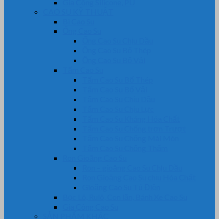
Gia Công Silicone, PU
CAO SU KỸ THUẬT
Bi Cao Su
Ống Cao Su
Ống Cao Su Chịu Dầu
Ống Cao Su Bố Thép
Ống Cao Su Bố Vải
Tấm Cao Su
Tấm Cao Su Bố Thép
Tấm Cao Su Bố Vải
Tấm Cao Su Chịu Dầu
Tấm Cao Su Chịu Lực
Tấm Cao Su Kháng Hóa Chất
Tấm Cao Su Chống trơn Trượt
Tấm Cao Su Chống Mài Mòn
Tấm Cao Su Chống Thấm
Ron Gioăng Cao Su
Ron – gioăng Cao Su Chịu Dầu
Ron Gioăng Cao Su chịu Hóa Chất
Gioăng Cao Su Tủ Điện
Bọc Lô, Rulô, Con lăn, Bánh Xe Cao Su
Gia Công Cao Su
SẢN PHẨM KHÁC