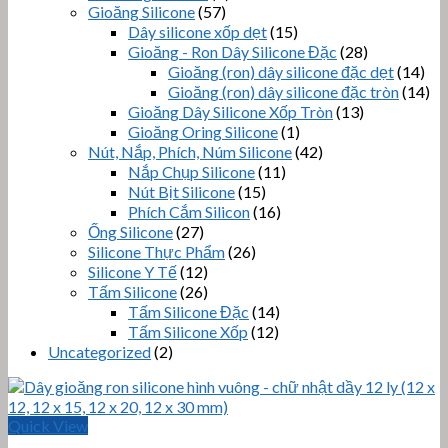
Gioăng Silicone
(57)
Dây silicone xốp dẹt
(15)
Gioăng - Ron Dây Silicone Đặc
(28)
Gioăng (ron) dây silicone đặc dẹt
(14)
Gioăng (ron) dây silicone đặc tròn
(14)
Gioăng Dây Silicone Xốp Tròn
(13)
Gioăng Oring Silicone
(1)
Nút, Nắp, Phích, Núm Silicone
(42)
Nắp Chụp Silicone
(11)
Nút Bịt Silicone
(15)
Phích Cắm Silicon
(16)
Ống Silicone
(27)
Silicone Thực Phẩm
(26)
Silicone Y Tế
(12)
Tấm Silicone
(26)
Tấm Silicone Đặc
(14)
Tấm Silicone Xốp
(12)
Uncategorized
(2)
Quick View