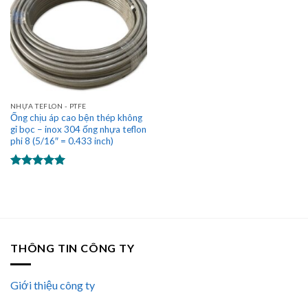
NHỰA TEFLON - PTFE
Ống chịu áp cao bện thép không
gỉ bọc – inox 304 ống nhựa teflon
phi 8 (5/16″ = 0.433 inch)
Được xếp
hạng
5.00
5 sao
THÔNG TIN CÔNG TY
Giới thiệu công ty