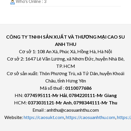
Who's Online : 3
CÔNG TY TNHH SẢN XUẤT VÀ THƯƠNG MẠI CAO SU
ANH THU
Cơ sở 1: 108 An Xá, Phúc Xá, Hồng Hà, Hà Nội
Cơ sở 2: 1647 Lê Văn Lương, xã Nhơn Đức, huyện Nhà Bè,
TP. HCM
Cơ sở sản xuất: Thôn Phương Trù, xã Tứ Dân, huyện Khoái
Châu, tỉnh Hưng Yên
Mã số thuế :
0110077686
HN:
0774595111
-Mr Hải
,
0784220111-Mr Giang
HCM:
0373031121
-
Mr Anh
,
0798344111-Mr Thu
Email : anhthu@caosuanhthu.com
Website:
https://caosukt.com
,
https://caosuanhthu.com
,
https: