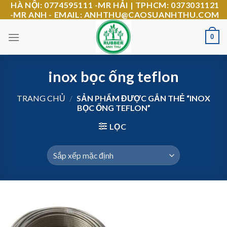
HÀ NỘI: 0774595111 -MR HẢI | TPHCM: 0373031121
Skip
-MR ANH - EMAIL: ANHTHU@CAOSUANHTHU.COM
to
content
0
inox bọc ống teflon
TRANG CHỦ
/
SẢN PHẨM ĐƯỢC GẮN THẺ “INOX
BỌC ỐNG TEFLON”
LỌC