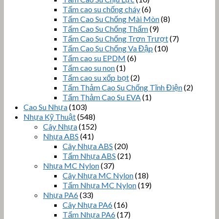
Tấm cao su chống cháy
(6)
Tấm Cao Su Chống Mài Mòn
(8)
Tấm Cao Su Chống Thấm
(9)
Tấm Cao Su Chống Trơn Trượt
(7)
Tấm Cao Su Chống Va Đập
(10)
Tấm cao su EPDM
(6)
Tấm cao su non
(1)
Tấm cao su xốp bọt
(2)
Tấm Thảm Cao Su Chống Tĩnh Điện
(2)
Tấm Thảm Cao Su EVA
(1)
Cao Su Nhựa
(103)
Nhựa Kỹ Thuật
(548)
Cây Nhựa
(152)
Nhựa ABS
(41)
Cây Nhựa ABS
(20)
Tấm Nhựa ABS
(21)
Nhựa MC Nylon
(37)
Cây Nhựa MC Nylon
(18)
Tấm Nhựa MC Nylon
(19)
Nhựa PA6
(33)
Cây Nhựa PA6
(16)
Tấm Nhựa PA6
(17)