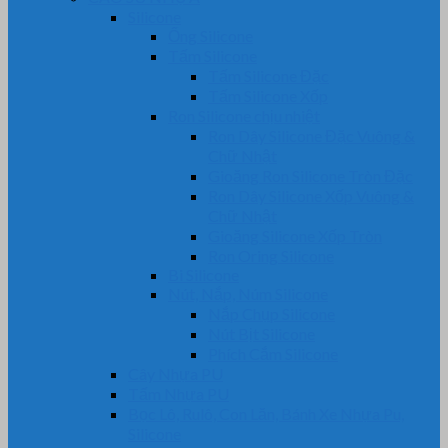
Silicone
Ống Silicone
Tấm Silicone
Tấm Silicone Đặc
Tấm Silicone Xốp
Ron Silicone chịu nhiệt
Ron Dây Silicone Đặc Vuông &
Chữ Nhật
Gioăng Ron Silicone Tròn Đặc
Ron Dây Silicone Xốp Vuông &
Chữ Nhật
Gioăng Silicone Xốp Tròn
Ron Oring Silicone
Bi Silicone
Nút, Nắp, Núm Silicone
Nắp Chụp Silicone
Nút Bịt Silicone
Phích Cắm Silicone
Cây Nhựa PU
Tấm Nhựa PU
Bọc Lô, Rulô, Con Lăn, Bánh Xe Nhựa Pu,
Silicone