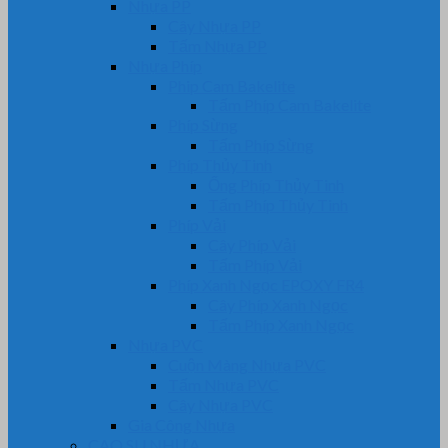
Nhựa PP
Cây Nhựa PP
Tấm Nhựa PP
Nhựa Phíp
Phip Cam Bakelite
Tấm Phíp Cam Bakelite
Phíp Sừng
Tấm Phíp Sừng
Phíp Thủy Tinh
Ống Phíp Thủy Tinh
Tấm Phíp Thủy Tinh
Phíp Vải
Cây Phíp Vải
Tấm Phíp Vải
Phíp Xanh Ngọc EPOXY FR4
Cây Phíp Xanh Ngọc
Tấm Phíp Xanh Ngọc
Nhựa PVC
Cuộn Màng Nhựa PVC
Tấm Nhựa PVC
Cây Nhựa PVC
Gia Công Nhựa
CAO SU NHỰA