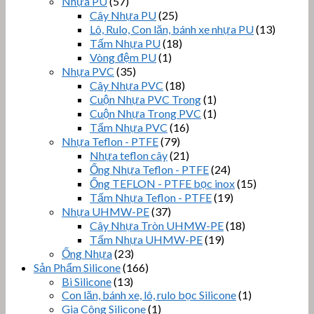
Nhựa PU
(57)
Cây Nhựa PU
(25)
Lô, Rulo, Con lăn, bánh xe nhựa PU
(13)
Tấm Nhựa PU
(18)
Vòng đệm PU
(1)
Nhựa PVC
(35)
Cây Nhựa PVC
(18)
Cuộn Nhựa PVC Trong
(1)
Cuộn Nhựa Trong PVC
(1)
Tấm Nhựa PVC
(16)
Nhựa Teflon - PTFE
(79)
Nhựa teflon cây
(21)
Ống Nhựa Teflon - PTFE
(24)
Ống TEFLON - PTFE bọc inox
(15)
Tấm Nhựa Teflon - PTFE
(19)
Nhựa UHMW-PE
(37)
Cây Nhựa Tròn UHMW-PE
(18)
Tấm Nhựa UHMW-PE
(19)
Ống Nhựa
(23)
Sản Phẩm Silicone
(166)
Bi Silicone
(13)
Con lăn, bánh xe, lô, rulo bọc Silicone
(1)
Gia Công Silicone
(1)