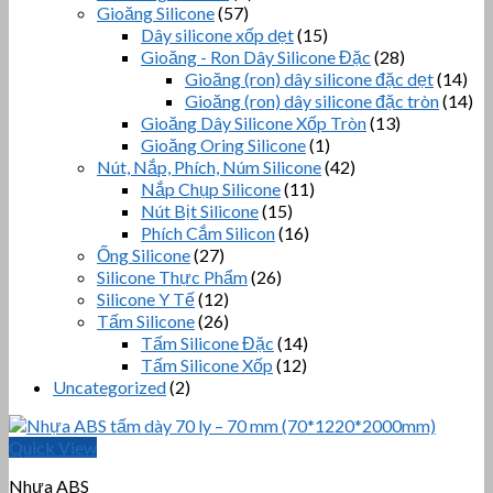
Gioăng Silicone
(57)
Dây silicone xốp dẹt
(15)
Gioăng - Ron Dây Silicone Đặc
(28)
Gioăng (ron) dây silicone đặc dẹt
(14)
Gioăng (ron) dây silicone đặc tròn
(14)
Gioăng Dây Silicone Xốp Tròn
(13)
Gioăng Oring Silicone
(1)
Nút, Nắp, Phích, Núm Silicone
(42)
Nắp Chụp Silicone
(11)
Nút Bịt Silicone
(15)
Phích Cắm Silicon
(16)
Ống Silicone
(27)
Silicone Thực Phẩm
(26)
Silicone Y Tế
(12)
Tấm Silicone
(26)
Tấm Silicone Đặc
(14)
Tấm Silicone Xốp
(12)
Uncategorized
(2)
Quick View
Nhựa ABS