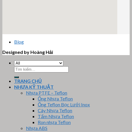
email google map
Blog
Designed by Hoàng Hải
Tìm
kiếm:
TRANG CHỦ
NHỰA KỸ THUẬT
Nhựa PTFE – Teflon
Ống Nhựa Teflon
Ống Teflon Bọc Lưới Inox
Cây Nhựa Teflon
Tấm Nhựa Teflon
Ron nhựa Teflon
Nhựa ABS