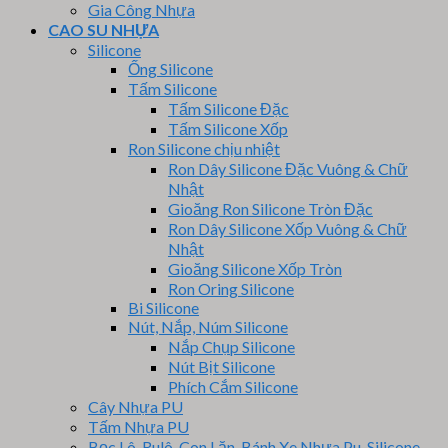
Gia Công Nhựa
CAO SU NHỰA
Silicone
Ống Silicone
Tấm Silicone
Tấm Silicone Đặc
Tấm Silicone Xốp
Ron Silicone chịu nhiệt
Ron Dây Silicone Đặc Vuông & Chữ
Nhật
Gioăng Ron Silicone Tròn Đặc
Ron Dây Silicone Xốp Vuông & Chữ
Nhật
Gioăng Silicone Xốp Tròn
Ron Oring Silicone
Bi Silicone
Nút, Nắp, Núm Silicone
Nắp Chụp Silicone
Nút Bịt Silicone
Phích Cắm Silicone
Cây Nhựa PU
Tấm Nhựa PU
Bọc Lô, Rulô, Con Lăn, Bánh Xe Nhựa Pu, Silicone