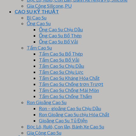
Gia Công Silicone, PU
CAO SU KỸ THUẬT
Bi Cao Su
Ống Cao Su
Ống Cao Su Chịu Dầu
Ống Cao Su Bố Thép
Ống Cao Su Bố Vải
Tấm Cao Su
Tấm Cao Su Bố Thép
Tấm Cao Su Bố Vải
Tấm Cao Su Chịu Dầu
Tấm Cao Su Chịu Lực
Tấm Cao Su Kháng Hóa Chất
Tấm Cao Su Chống trơn Trượt
Tấm Cao Su Chống Mài Mòn
Tấm Cao Su Chống Thấm
Ron Gioăng Cao Su
Ron – gioăng Cao Su Chịu Dầu
Ron Gioăng Cao Su chịu Hóa Chất
Gioăng Cao Su Tủ Điện
Bọc Lô, Rulô, Con lăn, Bánh Xe Cao Su
Gia Công Cao Su