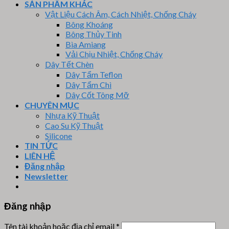
SẢN PHẨM KHÁC
Vật Liệu Cách Âm, Cách Nhiệt, Chống Cháy
Bông Khoáng
Bông Thủy Tinh
Bìa Amiang
Vải Chịu Nhiệt, Chống Cháy
Dây Tết Chèn
Dây Tẩm Teflon
Dây Tẩm Chì
Dây Cốt Tông Mỡ
CHUYÊN MỤC
Nhựa Kỹ Thuật
Cao Su Kỹ Thuật
Silicone
TIN TỨC
LIÊN HỆ
Đăng nhập
Newsletter
Đăng nhập
Tên tài khoản hoặc địa chỉ email
*