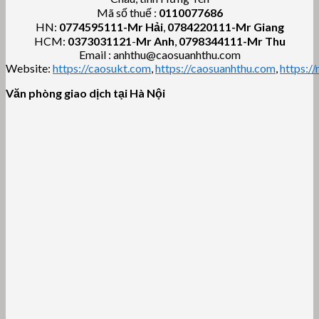
Mã số thuế :
0110077686
HN:
0774595111
-Mr Hải
,
0784220111-Mr Giang
HCM:
0373031121
-
Mr Anh
,
0798344111-Mr Thu
Email : anhthu@caosuanhthu.com
Website:
https://caosukt.com
,
https://caosuanhthu.com
,
https:/
Văn phòng giao dịch tại Hà Nội