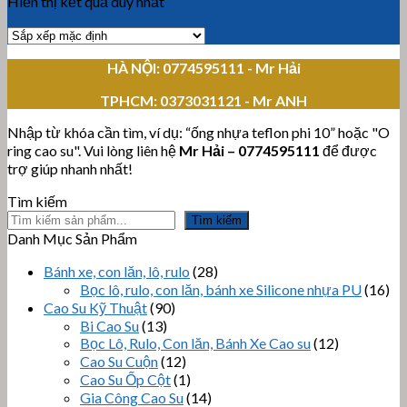
Hiển thị kết quả duy nhất
HÀ NỘI: 0774595111
- Mr Hải
TPHCM:
0373031121 - Mr ANH
Nhập từ khóa cần tìm, ví dụ: “ống nhựa teflon phi 10” hoặc "O
ring cao su". Vui lòng liên hệ
Mr Hải
–
0774595111
để được
trợ giúp nhanh nhất!
Tìm kiếm
Tìm kiếm
Danh Mục Sản Phẩm
Bánh xe, con lăn, lô, rulo
(28)
Bọc lô, rulo, con lăn, bánh xe Silicone nhựa PU
(16)
Cao Su Kỹ Thuật
(90)
Bi Cao Su
(13)
Bọc Lô, Rulo, Con lăn, Bánh Xe Cao su
(12)
Cao Su Cuộn
(12)
Cao Su Ốp Cột
(1)
Gia Công Cao Su
(14)