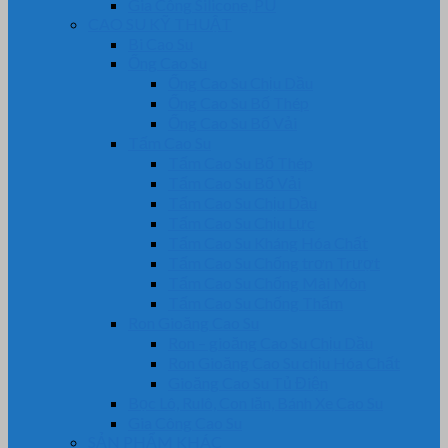
Gia Công Silicone, PU
CAO SU KỸ THUẬT
Bi Cao Su
Ống Cao Su
Ống Cao Su Chịu Dầu
Ống Cao Su Bố Thép
Ống Cao Su Bố Vải
Tấm Cao Su
Tấm Cao Su Bố Thép
Tấm Cao Su Bố Vải
Tấm Cao Su Chịu Dầu
Tấm Cao Su Chịu Lực
Tấm Cao Su Kháng Hóa Chất
Tấm Cao Su Chống trơn Trượt
Tấm Cao Su Chống Mài Mòn
Tấm Cao Su Chống Thấm
Ron Gioăng Cao Su
Ron – gioăng Cao Su Chịu Dầu
Ron Gioăng Cao Su chịu Hóa Chất
Gioăng Cao Su Tủ Điện
Bọc Lô, Rulô, Con lăn, Bánh Xe Cao Su
Gia Công Cao Su
SẢN PHẨM KHÁC