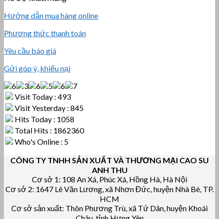
Hướng dẫn mua hàng online
Phương thức thanh toán
Yêu cầu báo giá
Gửi góp ý, khiếu nại
Visit Today : 493
Visit Yesterday : 845
Hits Today : 1058
Total Hits : 1862360
Who's Online : 5
CÔNG TY TNHH SẢN XUẤT VÀ THƯƠNG MẠI CAO SU
ANH THU
Cơ sở 1: 108 An Xá, Phúc Xá, Hồng Hà, Hà Nội
Cơ sở 2: 1647 Lê Văn Lương, xã Nhơn Đức, huyện Nhà Bè, TP.
HCM
Cơ sở sản xuất: Thôn Phương Trù, xã Tứ Dân, huyện Khoái
Châu, tỉnh Hưng Yên