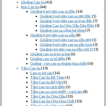
Gioăng Cao Su
(43)
Ron Cao Su
(44)
Gioăng (ron) dây cao su đặc
(14)
Gioăng (ron) dây cao su dẹt đặc
(1)
Gioăng (ron) dây cao su tròn đặc
(7)
Gioăng Cao Su Chịu Dầu Dây Đặc
(3)
Gioăng cao su cống bê tông
(7)
Gioăng (ron) dây cao su xốp
(8)
Gioăng (ron) dây cao su xốp dẹt
(1)
Gioăng (ron) dây cao su xốp tròn
(3)
Gioăng ron dây cao su xốp chữ D
(3)
Gioăng cao su tròn oring
(6)
Gioăng cao su tủ điện
(9)
Goăng - ron cao su kháng hóa chất
(14)
Tấm Cao Su
(19)
Cao su lót sàn
(14)
Tấm Cao Su Bố Thép
(1)
Tấm Cao Su Bố Vải
(1)
Tấm cao su cách điện
(5)
Tấm cao su cách nhiệt - cách âm
(8)
Tấm Cao Su Chịu Dầu
(10)
Tấm Cao Su Chịu Hóa Chất
(10)
Tấm Cao Su Chịu Lực
(10)