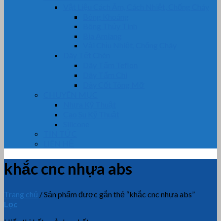
Vật Liệu Cách Âm, Cách Nhiệt, Chống Cháy
Bông Khoáng
Bông Thủy Tinh
Bìa Amiang
Vải Chịu Nhiệt, Chống Cháy
Dây Tết Chèn
Dây Tẩm Teflon
Dây Tẩm Chì
Dây Cốt Tông Mỡ
CHUYÊN MỤC
Nhựa Kỹ Thuật
Cao Su Kỹ Thuật
Silicone
TIN TỨC
LIÊN HỆ
khắc cnc nhựa abs
Trang chủ
/
Sản phẩm được gắn thẻ “khắc cnc nhựa abs”
Lọc