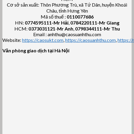
Cơ sở sản xuất: Thôn Phương Trù, xã Tứ Dân, huyện Khoái
Châu, tỉnh Hưng Yên
Mã số thuế :
0110077686
HN:
0774595111
-Mr Hải
,
0784220111-Mr Giang
HCM:
0373031121
-
Mr Anh
,
0798344111-Mr Thu
Email : anhthu@caosuanhthu.com
Website:
https://caosukt.com
,
https://caosuanhthu.com
,
https:/
Văn phòng giao dịch tại Hà Nội