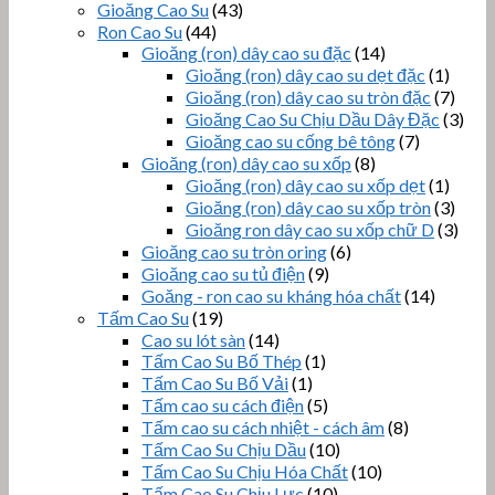
Gioăng Cao Su
(43)
Ron Cao Su
(44)
Gioăng (ron) dây cao su đặc
(14)
Gioăng (ron) dây cao su dẹt đặc
(1)
Gioăng (ron) dây cao su tròn đặc
(7)
Gioăng Cao Su Chịu Dầu Dây Đặc
(3)
Gioăng cao su cống bê tông
(7)
Gioăng (ron) dây cao su xốp
(8)
Gioăng (ron) dây cao su xốp dẹt
(1)
Gioăng (ron) dây cao su xốp tròn
(3)
Gioăng ron dây cao su xốp chữ D
(3)
Gioăng cao su tròn oring
(6)
Gioăng cao su tủ điện
(9)
Goăng - ron cao su kháng hóa chất
(14)
Tấm Cao Su
(19)
Cao su lót sàn
(14)
Tấm Cao Su Bố Thép
(1)
Tấm Cao Su Bố Vải
(1)
Tấm cao su cách điện
(5)
Tấm cao su cách nhiệt - cách âm
(8)
Tấm Cao Su Chịu Dầu
(10)
Tấm Cao Su Chịu Hóa Chất
(10)
Tấm Cao Su Chịu Lực
(10)