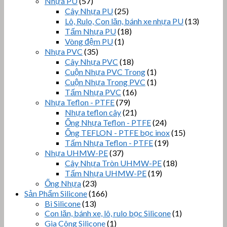
Nhựa PU
(57)
Cây Nhựa PU
(25)
Lô, Rulo, Con lăn, bánh xe nhựa PU
(13)
Tấm Nhựa PU
(18)
Vòng đệm PU
(1)
Nhựa PVC
(35)
Cây Nhựa PVC
(18)
Cuộn Nhựa PVC Trong
(1)
Cuộn Nhựa Trong PVC
(1)
Tấm Nhựa PVC
(16)
Nhựa Teflon - PTFE
(79)
Nhựa teflon cây
(21)
Ống Nhựa Teflon - PTFE
(24)
Ống TEFLON - PTFE bọc inox
(15)
Tấm Nhựa Teflon - PTFE
(19)
Nhựa UHMW-PE
(37)
Cây Nhựa Tròn UHMW-PE
(18)
Tấm Nhựa UHMW-PE
(19)
Ống Nhựa
(23)
Sản Phẩm Silicone
(166)
Bi Silicone
(13)
Con lăn, bánh xe, lô, rulo bọc Silicone
(1)
Gia Công Silicone
(1)