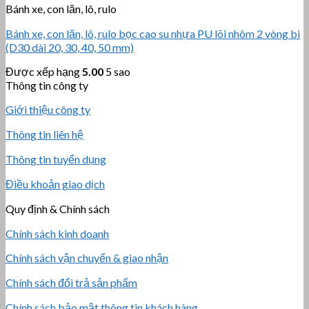
Bánh xe, con lăn, lô, rulo
Bánh xe, con lăn, lô, rulo bọc cao su nhựa PU lõi nhôm 2 vòng bi
(D30 dài 20, 30, 40, 50 mm)
Được xếp hạng
5.00
5 sao
Thông tin công ty
Giới thiệu công ty
Thông tin liên hệ
Thông tin tuyển dụng
Điều khoản giao dịch
Quy định & Chính sách
Chính sách kinh doanh
Chính sách vận chuyển & giao nhận
Chính sách đổi trả sản phẩm
Chính sách bảo mật thông tin khách hàng