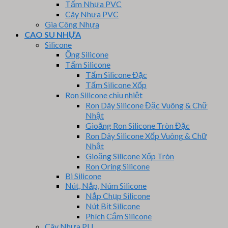
Tấm Nhựa PVC
Cây Nhựa PVC
Gia Công Nhựa
CAO SU NHỰA
Silicone
Ống Silicone
Tấm Silicone
Tấm Silicone Đặc
Tấm Silicone Xốp
Ron Silicone chịu nhiệt
Ron Dây Silicone Đặc Vuông & Chữ
Nhật
Gioăng Ron Silicone Tròn Đặc
Ron Dây Silicone Xốp Vuông & Chữ
Nhật
Gioăng Silicone Xốp Tròn
Ron Oring Silicone
Bi Silicone
Nút, Nắp, Núm Silicone
Nắp Chụp Silicone
Nút Bịt Silicone
Phích Cắm Silicone
Cây Nhựa PU