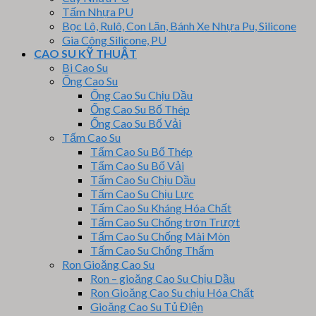
Tấm Nhựa PU
Bọc Lô, Rulô, Con Lăn, Bánh Xe Nhựa Pu, Silicone
Gia Công Silicone, PU
CAO SU KỸ THUẬT
Bi Cao Su
Ống Cao Su
Ống Cao Su Chịu Dầu
Ống Cao Su Bố Thép
Ống Cao Su Bố Vải
Tấm Cao Su
Tấm Cao Su Bố Thép
Tấm Cao Su Bố Vải
Tấm Cao Su Chịu Dầu
Tấm Cao Su Chịu Lực
Tấm Cao Su Kháng Hóa Chất
Tấm Cao Su Chống trơn Trượt
Tấm Cao Su Chống Mài Mòn
Tấm Cao Su Chống Thấm
Ron Gioăng Cao Su
Ron – gioăng Cao Su Chịu Dầu
Ron Gioăng Cao Su chịu Hóa Chất
Gioăng Cao Su Tủ Điện