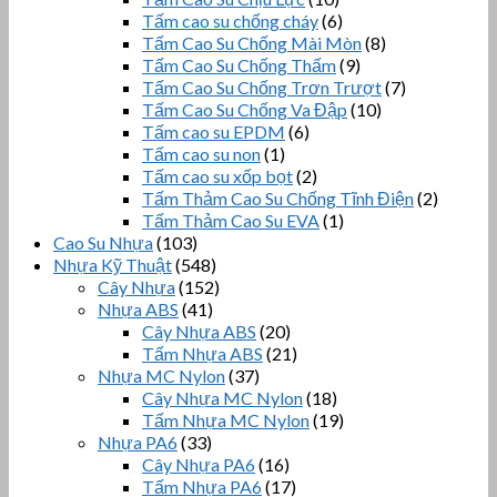
Tấm cao su chống cháy
(6)
Tấm Cao Su Chống Mài Mòn
(8)
Tấm Cao Su Chống Thấm
(9)
Tấm Cao Su Chống Trơn Trượt
(7)
Tấm Cao Su Chống Va Đập
(10)
Tấm cao su EPDM
(6)
Tấm cao su non
(1)
Tấm cao su xốp bọt
(2)
Tấm Thảm Cao Su Chống Tĩnh Điện
(2)
Tấm Thảm Cao Su EVA
(1)
Cao Su Nhựa
(103)
Nhựa Kỹ Thuật
(548)
Cây Nhựa
(152)
Nhựa ABS
(41)
Cây Nhựa ABS
(20)
Tấm Nhựa ABS
(21)
Nhựa MC Nylon
(37)
Cây Nhựa MC Nylon
(18)
Tấm Nhựa MC Nylon
(19)
Nhựa PA6
(33)
Cây Nhựa PA6
(16)
Tấm Nhựa PA6
(17)