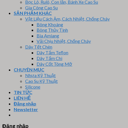
Bọc Lô, Rulô, Con lăn, Bánh Xe Cao Su
Gia Công Cao Su
SẢN PHẨM KHÁC
Vật Liệu Cách Âm, Cách Nhiệt, Chống Cháy
Bông Khoáng
Bông Thủy Tinh
Bìa Amiang
Vải Chịu Nhiệt, Chống Cháy
Dây Tết Chèn
Dây Tẩm Teflon
Dây Tẩm Chì
Dây Cốt Tông Mỡ
CHUYÊN MỤC
Nhựa Kỹ Thuật
Cao Su Kỹ Thuật
Silicone
TIN TỨC
LIÊN HỆ
Đăng nhập
Newsletter
Đăng nhập