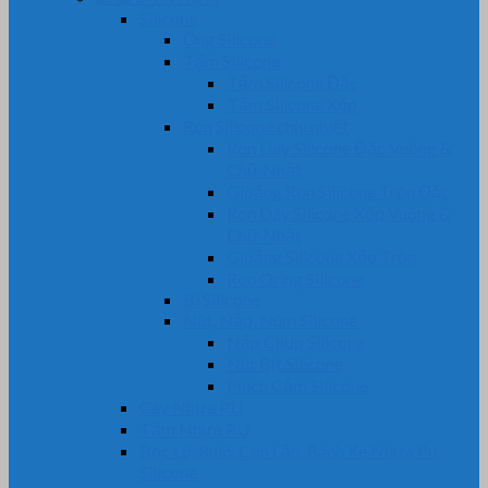
Silicone
Ống Silicone
Tấm Silicone
Tấm Silicone Đặc
Tấm Silicone Xốp
Ron Silicone chịu nhiệt
Ron Dây Silicone Đặc Vuông &
Chữ Nhật
Gioăng Ron Silicone Tròn Đặc
Ron Dây Silicone Xốp Vuông &
Chữ Nhật
Gioăng Silicone Xốp Tròn
Ron Oring Silicone
Bi Silicone
Nút, Nắp, Núm Silicone
Nắp Chụp Silicone
Nút Bịt Silicone
Phích Cắm Silicone
Cây Nhựa PU
Tấm Nhựa PU
Bọc Lô, Rulô, Con Lăn, Bánh Xe Nhựa Pu,
Silicone