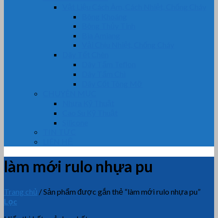
Vật Liệu Cách Âm, Cách Nhiệt, Chống Cháy
Bông Khoáng
Bông Thủy Tinh
Bìa Amiang
Vải Chịu Nhiệt, Chống Cháy
Dây Tết Chèn
Dây Tẩm Teflon
Dây Tẩm Chì
Dây Cốt Tông Mỡ
CHUYÊN MỤC
Nhựa Kỹ Thuật
Cao Su Kỹ Thuật
Silicone
TIN TỨC
LIÊN HỆ
làm mới rulo nhựa pu
Trang chủ
/
Sản phẩm được gắn thẻ “làm mới rulo nhựa pu”
Lọc