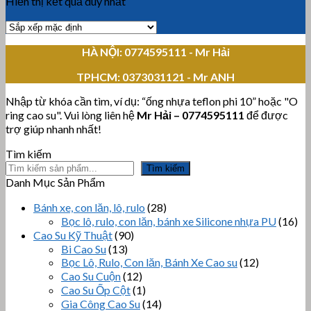
Hiển thị kết quả duy nhất
HÀ NỘI: 0774595111
- Mr Hải
TPHCM:
0373031121 - Mr ANH
Nhập từ khóa cần tìm, ví dụ: “ống nhựa teflon phi 10” hoặc "O
ring cao su". Vui lòng liên hệ
Mr Hải
–
0774595111
để được
trợ giúp nhanh nhất!
Tìm kiếm
Tìm kiếm
Danh Mục Sản Phẩm
Bánh xe, con lăn, lô, rulo
(28)
Bọc lô, rulo, con lăn, bánh xe Silicone nhựa PU
(16)
Cao Su Kỹ Thuật
(90)
Bi Cao Su
(13)
Bọc Lô, Rulo, Con lăn, Bánh Xe Cao su
(12)
Cao Su Cuộn
(12)
Cao Su Ốp Cột
(1)
Gia Công Cao Su
(14)