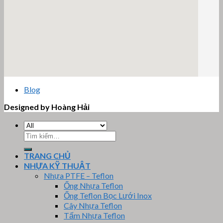
email google map
Blog
Designed by Hoàng Hải
Tìm
kiếm:
TRANG CHỦ
NHỰA KỸ THUẬT
Nhựa PTFE – Teflon
Ống Nhựa Teflon
Ống Teflon Bọc Lưới Inox
Cây Nhựa Teflon
Tấm Nhựa Teflon