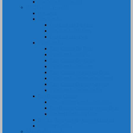
Gia Công Silicone, PU
CAO SU KỸ THUẬT
Bi Cao Su
Ống Cao Su
Ống Cao Su Chịu Dầu
Ống Cao Su Bố Thép
Ống Cao Su Bố Vải
Tấm Cao Su
Tấm Cao Su Bố Thép
Tấm Cao Su Bố Vải
Tấm Cao Su Chịu Dầu
Tấm Cao Su Chịu Lực
Tấm Cao Su Kháng Hóa Chất
Tấm Cao Su Chống trơn Trượt
Tấm Cao Su Chống Mài Mòn
Tấm Cao Su Chống Thấm
Ron Gioăng Cao Su
Ron – gioăng Cao Su Chịu Dầu
Ron Gioăng Cao Su chịu Hóa Chất
Gioăng Cao Su Tủ Điện
Bọc Lô, Rulô, Con lăn, Bánh Xe Cao Su
Gia Công Cao Su
SẢN PHẨM KHÁC