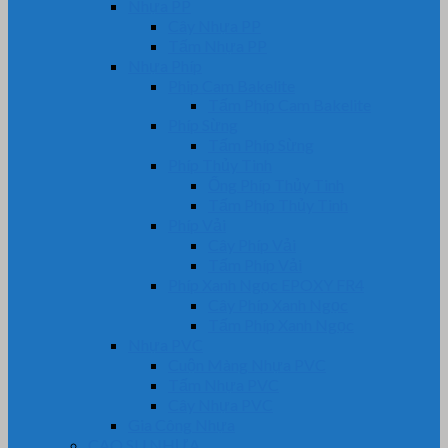
Nhựa PP
Cây Nhựa PP
Tấm Nhựa PP
Nhựa Phíp
Phip Cam Bakelite
Tấm Phíp Cam Bakelite
Phíp Sừng
Tấm Phíp Sừng
Phíp Thủy Tinh
Ống Phíp Thủy Tinh
Tấm Phíp Thủy Tinh
Phíp Vải
Cây Phíp Vải
Tấm Phíp Vải
Phíp Xanh Ngọc EPOXY FR4
Cây Phíp Xanh Ngọc
Tấm Phíp Xanh Ngọc
Nhựa PVC
Cuộn Màng Nhựa PVC
Tấm Nhựa PVC
Cây Nhựa PVC
Gia Công Nhựa
CAO SU NHỰA