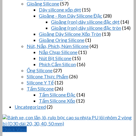
Gioăng Silicone
(57)
Dây silicone xốp dẹt
(15)
Gioăng - Ron Dây Silicone Đặc
(28)
Gioăng (ron) dây silicone đặc dẹt
(14)
Gioăng (ron) dây silicone đặc tròn
(14)
Gioăng Dây Silicone Xốp Tròn
(13)
Gioăng Oring Silicone
(1)
Nút, Nắp, Phích, Núm Silicone
(42)
Nắp Chụp Silicone
(11)
Nút Bịt Silicone
(15)
Phích Cắm Silicon
(16)
Ống Silicone
(27)
Silicone Thực Phẩm
(26)
Silicone Y Tế
(12)
Tấm Silicone
(26)
Tấm Silicone Đặc
(14)
Tấm Silicone Xốp
(12)
Uncategorized
(2)
Quick View