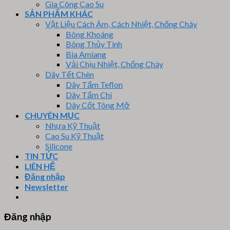
Gia Công Cao Su
SẢN PHẨM KHÁC
Vật Liệu Cách Âm, Cách Nhiệt, Chống Cháy
Bông Khoáng
Bông Thủy Tinh
Bìa Amiang
Vải Chịu Nhiệt, Chống Cháy
Dây Tết Chèn
Dây Tẩm Teflon
Dây Tẩm Chì
Dây Cốt Tông Mỡ
CHUYÊN MỤC
Nhựa Kỹ Thuật
Cao Su Kỹ Thuật
Silicone
TIN TỨC
LIÊN HỆ
Đăng nhập
Newsletter
Đăng nhập