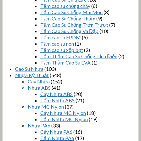
Tấm cao su chống cháy
(6)
Tấm Cao Su Chống Mài Mòn
(8)
Tấm Cao Su Chống Thấm
(9)
Tấm Cao Su Chống Trơn Trượt
(7)
Tấm Cao Su Chống Va Đập
(10)
Tấm cao su EPDM
(6)
Tấm cao su non
(1)
Tấm cao su xốp bọt
(2)
Tấm Thảm Cao Su Chống Tĩnh Điện
(2)
Tấm Thảm Cao Su EVA
(1)
Cao Su Nhựa
(103)
Nhựa Kỹ Thuật
(548)
Cây Nhựa
(152)
Nhựa ABS
(41)
Cây Nhựa ABS
(20)
Tấm Nhựa ABS
(21)
Nhựa MC Nylon
(37)
Cây Nhựa MC Nylon
(18)
Tấm Nhựa MC Nylon
(19)
Nhựa PA6
(33)
Cây Nhựa PA6
(16)
Tấm Nhựa PA6
(17)