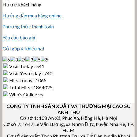
Hỗ trợ khách hàng
Hướng dẫn mua hàng online
Phương thức thanh toán
Yêu cầu báo giá
Gửi góp ý, khiếu nại
Visit Today : 541
Visit Yesterday : 740
Hits Today : 1065
Total Hits : 1864025
Who's Online : 5
CÔNG TY TNHH SẢN XUẤT VÀ THƯƠNG MẠI CAO SU
ANH THU
Cơ sở 1: 108 An Xá, Phúc Xá, Hồng Hà, Hà Nội
Cơ sở 2: 1647 Lê Văn Lương, xã Nhơn Đức, huyện Nhà Bè, TP.
HCM
Cơ sở sản xuất: Thôn Phương Trù, xã Tứ Dân, huyện Khoái