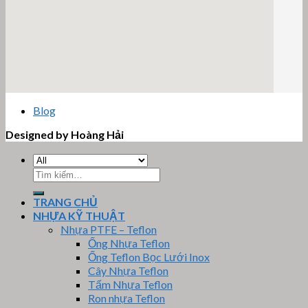
email google map
Blog
Designed by Hoàng Hải
Tìm
kiếm:
TRANG CHỦ
NHỰA KỸ THUẬT
Nhựa PTFE – Teflon
Ống Nhựa Teflon
Ống Teflon Bọc Lưới Inox
Cây Nhựa Teflon
Tấm Nhựa Teflon
Ron nhựa Teflon