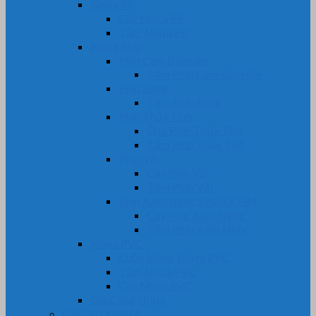
Nhựa PP
Cây Nhựa PP
Tấm Nhựa PP
Nhựa Phíp
Phip Cam Bakelite
Tấm Phíp Cam Bakelite
Phíp Sừng
Tấm Phíp Sừng
Phíp Thủy Tinh
Ống Phíp Thủy Tinh
Tấm Phíp Thủy Tinh
Phíp Vải
Cây Phíp Vải
Tấm Phíp Vải
Phíp Xanh Ngọc EPOXY FR4
Cây Phíp Xanh Ngọc
Tấm Phíp Xanh Ngọc
Nhựa PVC
Cuộn Màng Nhựa PVC
Tấm Nhựa PVC
Cây Nhựa PVC
Gia Công Nhựa
CAO SU NHỰA