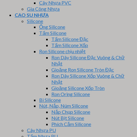
Cây Nhựa PVC
Gia Công Nhựa
CAO SU NHỰA
Silicone
Ống Silicone
Tấm Silicone
Tấm Silicone Đặc
Tấm Silicone Xốp
Ron Silicone chịu nhiệt
Ron Dây Silicone Đặc Vuông & Chữ
Nhật
Gioăng Ron Silicone Tròn Đặc
Ron Dây Silicone Xốp Vuông & Chữ
Nhật
Gioăng Silicone Xốp Tròn
Ron Oring Silicone
Bi Silicone
Nút, Nắp, Núm Silicone
Nắp Chụp Silicone
Nút Bịt Silicone
Phích Cắm Silicone
Cây Nhựa PU
Tấm Nhựa PU