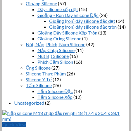
Gioăng Silicone
(57)
Dây silicone xốp dẹt
(15)
Gioăng - Ron Dây Silicone Đặc
(28)
Gioăng (ron) dây silicone đặc dẹt
(14)
Gioăng (ron) dây silicone đặc tròn
(14)
Gioăng Dây Silicone Xốp Tròn
(13)
Gioăng Oring Silicone
(1)
Nút, Nắp, Phích, Núm Silicone
(42)
Nắp Chụp Silicone
(11)
Nút Bịt Silicone
(15)
Phích Cắm Silicon
(16)
Ống Silicone
(27)
Silicone Thực Phẩm
(26)
Silicone Y Tế
(12)
Tấm Silicone
(26)
Tấm Silicone Đặc
(14)
Tấm Silicone Xốp
(12)
Uncategorized
(2)
Quick View