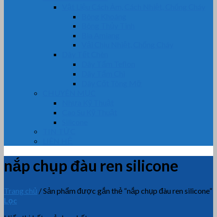
Vật Liệu Cách Âm, Cách Nhiệt, Chống Cháy
Bông Khoáng
Bông Thủy Tinh
Bìa Amiang
Vải Chịu Nhiệt, Chống Cháy
Dây Tết Chèn
Dây Tẩm Teflon
Dây Tẩm Chì
Dây Cốt Tông Mỡ
CHUYÊN MỤC
Nhựa Kỹ Thuật
Cao Su Kỹ Thuật
Silicone
TIN TỨC
LIÊN HỆ
nắp chụp đàu ren silicone
Trang chủ
/
Sản phẩm được gắn thẻ “nắp chụp đàu ren silicone”
Lọc