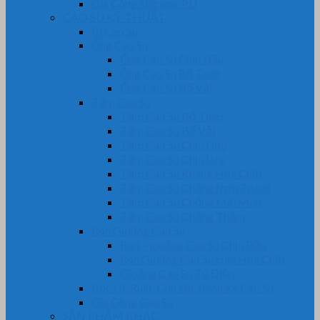
Gia Công Silicone, PU
CAO SU KỸ THUẬT
Bi Cao Su
Ống Cao Su
Ống Cao Su Chịu Dầu
Ống Cao Su Bố Thép
Ống Cao Su Bố Vải
Tấm Cao Su
Tấm Cao Su Bố Thép
Tấm Cao Su Bố Vải
Tấm Cao Su Chịu Dầu
Tấm Cao Su Chịu Lực
Tấm Cao Su Kháng Hóa Chất
Tấm Cao Su Chống trơn Trượt
Tấm Cao Su Chống Mài Mòn
Tấm Cao Su Chống Thấm
Ron Gioăng Cao Su
Ron – gioăng Cao Su Chịu Dầu
Ron Gioăng Cao Su chịu Hóa Chất
Gioăng Cao Su Tủ Điện
Bọc Lô, Rulô, Con lăn, Bánh Xe Cao Su
Gia Công Cao Su
SẢN PHẨM KHÁC