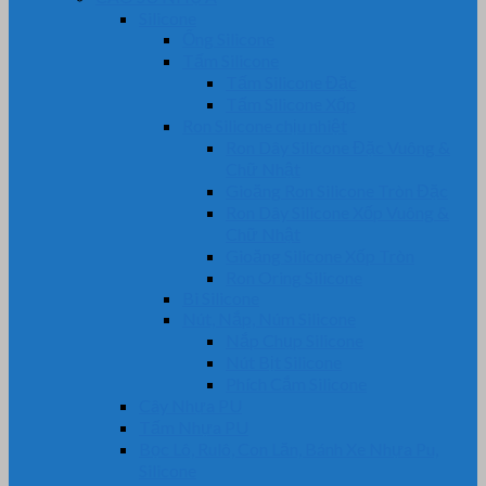
Silicone
Ống Silicone
Tấm Silicone
Tấm Silicone Đặc
Tấm Silicone Xốp
Ron Silicone chịu nhiệt
Ron Dây Silicone Đặc Vuông &
Chữ Nhật
Gioăng Ron Silicone Tròn Đặc
Ron Dây Silicone Xốp Vuông &
Chữ Nhật
Gioăng Silicone Xốp Tròn
Ron Oring Silicone
Bi Silicone
Nút, Nắp, Núm Silicone
Nắp Chụp Silicone
Nút Bịt Silicone
Phích Cắm Silicone
Cây Nhựa PU
Tấm Nhựa PU
Bọc Lô, Rulô, Con Lăn, Bánh Xe Nhựa Pu,
Silicone