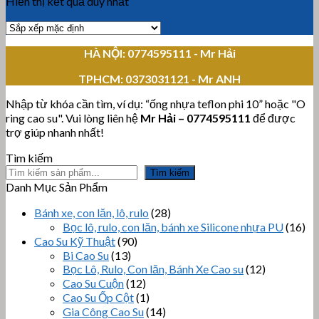
Hiển thị kết quả duy nhất
HÀ NỘI: 0774595111
- Mr Hải
TPHCM:
0373031121 - Mr ANH
Nhập từ khóa cần tìm, ví dụ: “ống nhựa teflon phi 10” hoặc "O
ring cao su". Vui lòng liên hệ
Mr Hải
–
0774595111
để được
trợ giúp nhanh nhất!
Tìm kiếm
Tìm kiếm
Danh Mục Sản Phẩm
Bánh xe, con lăn, lô, rulo
(28)
Bọc lô, rulo, con lăn, bánh xe Silicone nhựa PU
(16)
Cao Su Kỹ Thuật
(90)
Bi Cao Su
(13)
Bọc Lô, Rulo, Con lăn, Bánh Xe Cao su
(12)
Cao Su Cuộn
(12)
Cao Su Ốp Cột
(1)
Gia Công Cao Su
(14)