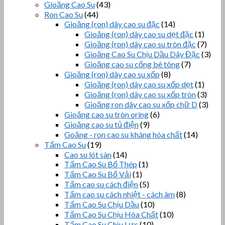
Gioăng Cao Su
(43)
Ron Cao Su
(44)
Gioăng (ron) dây cao su đặc
(14)
Gioăng (ron) dây cao su dẹt đặc
(1)
Gioăng (ron) dây cao su tròn đặc
(7)
Gioăng Cao Su Chịu Dầu Dây Đặc
(3)
Gioăng cao su cống bê tông
(7)
Gioăng (ron) dây cao su xốp
(8)
Gioăng (ron) dây cao su xốp dẹt
(1)
Gioăng (ron) dây cao su xốp tròn
(3)
Gioăng ron dây cao su xốp chữ D
(3)
Gioăng cao su tròn oring
(6)
Gioăng cao su tủ điện
(9)
Goăng - ron cao su kháng hóa chất
(14)
Tấm Cao Su
(19)
Cao su lót sàn
(14)
Tấm Cao Su Bố Thép
(1)
Tấm Cao Su Bố Vải
(1)
Tấm cao su cách điện
(5)
Tấm cao su cách nhiệt - cách âm
(8)
Tấm Cao Su Chịu Dầu
(10)
Tấm Cao Su Chịu Hóa Chất
(10)
Tấm Cao Su Chịu Lực
(10)