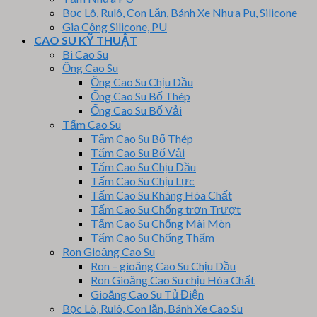
Bọc Lô, Rulô, Con Lăn, Bánh Xe Nhựa Pu, Silicone
Gia Công Silicone, PU
CAO SU KỸ THUẬT
Bi Cao Su
Ống Cao Su
Ống Cao Su Chịu Dầu
Ống Cao Su Bố Thép
Ống Cao Su Bố Vải
Tấm Cao Su
Tấm Cao Su Bố Thép
Tấm Cao Su Bố Vải
Tấm Cao Su Chịu Dầu
Tấm Cao Su Chịu Lực
Tấm Cao Su Kháng Hóa Chất
Tấm Cao Su Chống trơn Trượt
Tấm Cao Su Chống Mài Mòn
Tấm Cao Su Chống Thấm
Ron Gioăng Cao Su
Ron – gioăng Cao Su Chịu Dầu
Ron Gioăng Cao Su chịu Hóa Chất
Gioăng Cao Su Tủ Điện
Bọc Lô, Rulô, Con lăn, Bánh Xe Cao Su