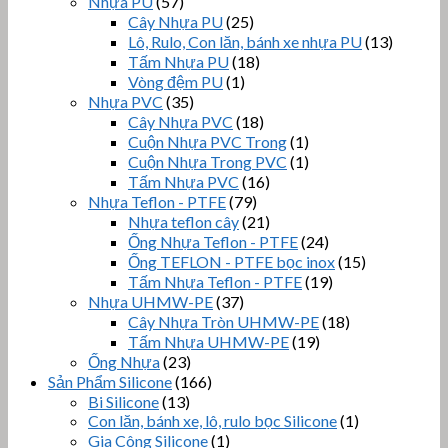
Nhựa PU
(57)
Cây Nhựa PU
(25)
Lô, Rulo, Con lăn, bánh xe nhựa PU
(13)
Tấm Nhựa PU
(18)
Vòng đệm PU
(1)
Nhựa PVC
(35)
Cây Nhựa PVC
(18)
Cuộn Nhựa PVC Trong
(1)
Cuộn Nhựa Trong PVC
(1)
Tấm Nhựa PVC
(16)
Nhựa Teflon - PTFE
(79)
Nhựa teflon cây
(21)
Ống Nhựa Teflon - PTFE
(24)
Ống TEFLON - PTFE bọc inox
(15)
Tấm Nhựa Teflon - PTFE
(19)
Nhựa UHMW-PE
(37)
Cây Nhựa Tròn UHMW-PE
(18)
Tấm Nhựa UHMW-PE
(19)
Ống Nhựa
(23)
Sản Phẩm Silicone
(166)
Bi Silicone
(13)
Con lăn, bánh xe, lô, rulo bọc Silicone
(1)
Gia Công Silicone
(1)