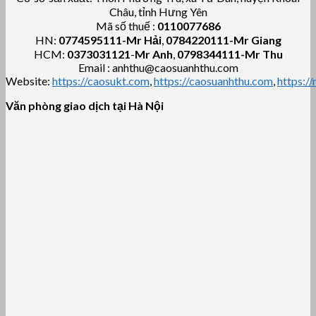
Châu, tỉnh Hưng Yên
Mã số thuế :
0110077686
HN:
0774595111
-Mr Hải
,
0784220111-Mr Giang
HCM:
0373031121
-
Mr Anh
,
0798344111-Mr Thu
Email : anhthu@caosuanhthu.com
Website:
https://caosukt.com
,
https://caosuanhthu.com
,
https:/
Văn phòng giao dịch tại Hà Nội