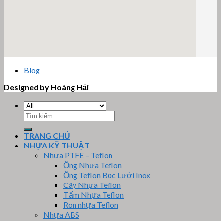
email google map
Blog
Designed by Hoàng Hải
Tìm
kiếm:
TRANG CHỦ
NHỰA KỸ THUẬT
Nhựa PTFE – Teflon
Ống Nhựa Teflon
Ống Teflon Bọc Lưới Inox
Cây Nhựa Teflon
Tấm Nhựa Teflon
Ron nhựa Teflon
Nhựa ABS