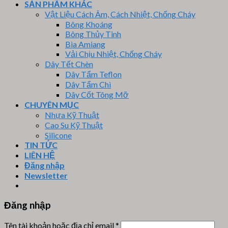
SẢN PHẨM KHÁC
Vật Liệu Cách Âm, Cách Nhiệt, Chống Cháy
Bông Khoáng
Bông Thủy Tinh
Bìa Amiang
Vải Chịu Nhiệt, Chống Cháy
Dây Tết Chèn
Dây Tẩm Teflon
Dây Tẩm Chì
Dây Cốt Tông Mỡ
CHUYÊN MỤC
Nhựa Kỹ Thuật
Cao Su Kỹ Thuật
Silicone
TIN TỨC
LIÊN HỆ
Đăng nhập
Newsletter
Đăng nhập
Tên tài khoản hoặc địa chỉ email
*