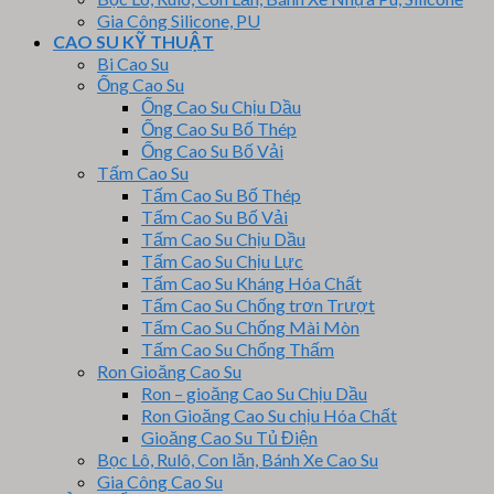
Gia Công Silicone, PU
CAO SU KỸ THUẬT
Bi Cao Su
Ống Cao Su
Ống Cao Su Chịu Dầu
Ống Cao Su Bố Thép
Ống Cao Su Bố Vải
Tấm Cao Su
Tấm Cao Su Bố Thép
Tấm Cao Su Bố Vải
Tấm Cao Su Chịu Dầu
Tấm Cao Su Chịu Lực
Tấm Cao Su Kháng Hóa Chất
Tấm Cao Su Chống trơn Trượt
Tấm Cao Su Chống Mài Mòn
Tấm Cao Su Chống Thấm
Ron Gioăng Cao Su
Ron – gioăng Cao Su Chịu Dầu
Ron Gioăng Cao Su chịu Hóa Chất
Gioăng Cao Su Tủ Điện
Bọc Lô, Rulô, Con lăn, Bánh Xe Cao Su
Gia Công Cao Su