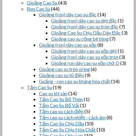
Gioăng Cao Su
(43)
Ron Cao Su
(44)
Gioăng (ron) dây cao su đặc
(14)
Gioăng (ron) dây cao su dẹt đặc
(1)
Gioăng (ron) dây cao su tròn đặc
(7)
Gioăng Cao Su Chịu Dầu Dây Đặc
(3)
Gioăng cao su cống bê tông
(7)
Gioăng (ron) dây cao su xốp
(8)
Gioăng (ron) dây cao su xốp dẹt
(1)
Gioăng (ron) dây cao su xốp tròn
(3)
Gioăng ron dây cao su xốp chữ D
(3)
Gioăng cao su tròn oring
(6)
Gioăng cao su tủ điện
(9)
Goăng - ron cao su kháng hóa chất
(14)
Tấm Cao Su
(19)
Cao su lót sàn
(14)
Tấm Cao Su Bố Thép
(1)
Tấm Cao Su Bố Vải
(1)
Tấm cao su cách điện
(5)
Tấm cao su cách nhiệt - cách âm
(8)
Tấm Cao Su Chịu Dầu
(10)
Tấm Cao Su Chịu Hóa Chất
(10)
Tấm Cao Su Chịu Lực
(10)