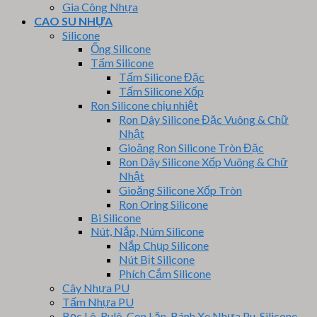
Gia Công Nhựa
CAO SU NHỰA
Silicone
Ống Silicone
Tấm Silicone
Tấm Silicone Đặc
Tấm Silicone Xốp
Ron Silicone chịu nhiệt
Ron Dây Silicone Đặc Vuông & Chữ
Nhật
Gioăng Ron Silicone Tròn Đặc
Ron Dây Silicone Xốp Vuông & Chữ
Nhật
Gioăng Silicone Xốp Tròn
Ron Oring Silicone
Bi Silicone
Nút, Nắp, Núm Silicone
Nắp Chụp Silicone
Nút Bịt Silicone
Phích Cắm Silicone
Cây Nhựa PU
Tấm Nhựa PU
Bọc Lô, Rulô, Con Lăn, Bánh Xe Nhựa Pu, Silicone