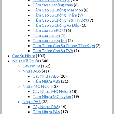
Tấm cao su chống cháy
(6)
Tấm Cao Su Chống Mài Mòn
(8)
Tấm Cao Su Chống Thấm
(9)
Tấm Cao Su Chống Trơn Trượt
(7)
Tấm Cao Su Chống Va Đập
(10)
Tấm cao su EPDM
(6)
Tấm cao su non
(1)
Tấm cao su xốp bọt
(2)
Tấm Thảm Cao Su Chống Tĩnh Điện
(2)
Tấm Thảm Cao Su EVA
(1)
Cao Su Nhựa
(103)
Nhựa Kỹ Thuật
(548)
Cây Nhựa
(152)
Nhựa ABS
(41)
Cây Nhựa ABS
(20)
Tấm Nhựa ABS
(21)
Nhựa MC Nylon
(37)
Cây Nhựa MC Nylon
(18)
Tấm Nhựa MC Nylon
(19)
Nhựa PA6
(33)
Cây Nhựa PA6
(16)
Tấm Nhựa PA6
(17)