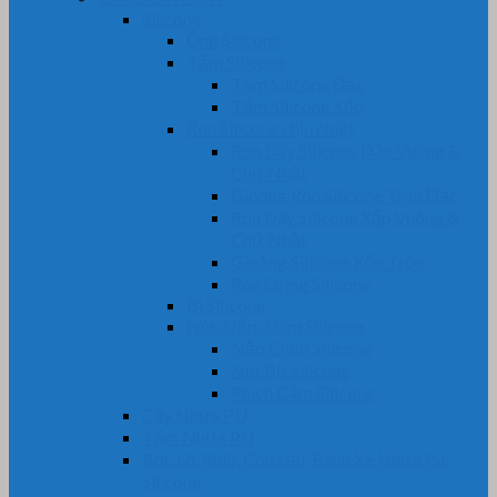
Silicone
Ống Silicone
Tấm Silicone
Tấm Silicone Đặc
Tấm Silicone Xốp
Ron Silicone chịu nhiệt
Ron Dây Silicone Đặc Vuông &
Chữ Nhật
Gioăng Ron Silicone Tròn Đặc
Ron Dây Silicone Xốp Vuông &
Chữ Nhật
Gioăng Silicone Xốp Tròn
Ron Oring Silicone
Bi Silicone
Nút, Nắp, Núm Silicone
Nắp Chụp Silicone
Nút Bịt Silicone
Phích Cắm Silicone
Cây Nhựa PU
Tấm Nhựa PU
Bọc Lô, Rulô, Con Lăn, Bánh Xe Nhựa Pu,
Silicone