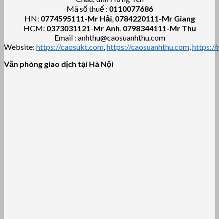
Mã số thuế :
0110077686
HN:
0774595111
-Mr Hải
,
0784220111-Mr Giang
HCM:
0373031121
-
Mr Anh
,
0798344111-Mr Thu
Email : anhthu@caosuanhthu.com
Website:
https://caosukt.com
,
https://caosuanhthu.com
,
https:/
Văn phòng giao dịch tại Hà Nội