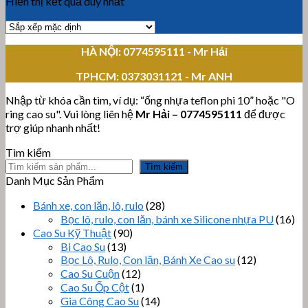
Hiển thị kết quả duy nhất
HÀ NỘI: 0774595111
- Mr Hải
TPHCM:
0373031121 - Mr ANH
Nhập từ khóa cần tìm, ví dụ: “ống nhựa teflon phi 10” hoặc "O
ring cao su". Vui lòng liên hệ
Mr Hải
–
0774595111
để được
trợ giúp nhanh nhất!
Tìm kiếm
Tìm kiếm
Danh Mục Sản Phẩm
Bánh xe, con lăn, lô, rulo
(28)
Bọc lô, rulo, con lăn, bánh xe Silicone nhựa PU
(16)
Cao Su Kỹ Thuật
(90)
Bi Cao Su
(13)
Bọc Lô, Rulo, Con lăn, Bánh Xe Cao su
(12)
Cao Su Cuộn
(12)
Cao Su Ốp Cột
(1)
Gia Công Cao Su
(14)