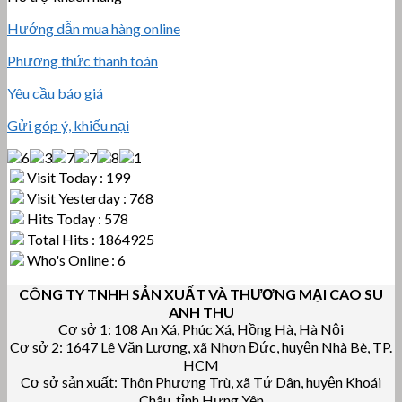
Hướng dẫn mua hàng online
Phương thức thanh toán
Yêu cầu báo giá
Gửi góp ý, khiếu nại
Visit Today : 199
Visit Yesterday : 768
Hits Today : 578
Total Hits : 1864925
Who's Online : 6
CÔNG TY TNHH SẢN XUẤT VÀ THƯƠNG MẠI CAO SU
ANH THU
Cơ sở 1: 108 An Xá, Phúc Xá, Hồng Hà, Hà Nội
Cơ sở 2: 1647 Lê Văn Lương, xã Nhơn Đức, huyện Nhà Bè, TP.
HCM
Cơ sở sản xuất: Thôn Phương Trù, xã Tứ Dân, huyện Khoái
Châu, tỉnh Hưng Yên