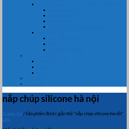
Vật Liệu Cách Âm, Cách Nhiệt, Chống Cháy
Bông Khoáng
Bông Thủy Tinh
Bìa Amiang
Vải Chịu Nhiệt, Chống Cháy
Dây Tết Chèn
Dây Tẩm Teflon
Dây Tẩm Chì
Dây Cốt Tông Mỡ
CHUYÊN MỤC
Nhựa Kỹ Thuật
Cao Su Kỹ Thuật
Silicone
TIN TỨC
LIÊN HỆ
nắp chúp silicone hà nội
Trang chủ
/
Sản phẩm được gắn thẻ “nắp chúp silicone hà nội”
Lọc