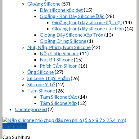
Gioăng Silicone
(57)
Dây silicone xốp dẹt
(15)
Gioăng - Ron Dây Silicone Đặc
(28)
Gioăng (ron) dây silicone đặc dẹt
(14)
Gioăng (ron) dây silicone đặc tròn
(14)
Gioăng Dây Silicone Xốp Tròn
(13)
Gioăng Oring Silicone
(1)
Nút, Nắp, Phích, Núm Silicone
(42)
Nắp Chụp Silicone
(11)
Nút Bịt Silicone
(15)
Phích Cắm Silicon
(16)
Ống Silicone
(27)
Silicone Thực Phẩm
(26)
Silicone Y Tế
(12)
Tấm Silicone
(26)
Tấm Silicone Đặc
(14)
Tấm Silicone Xốp
(12)
Uncategorized
(2)
Quick View
Cao Su Nhựa