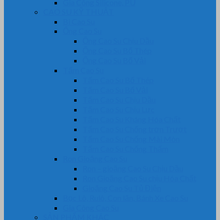
Gia Công Silicone, PU
CAO SU KỸ THUẬT
Bi Cao Su
Ống Cao Su
Ống Cao Su Chịu Dầu
Ống Cao Su Bố Thép
Ống Cao Su Bố Vải
Tấm Cao Su
Tấm Cao Su Bố Thép
Tấm Cao Su Bố Vải
Tấm Cao Su Chịu Dầu
Tấm Cao Su Chịu Lực
Tấm Cao Su Kháng Hóa Chất
Tấm Cao Su Chống trơn Trượt
Tấm Cao Su Chống Mài Mòn
Tấm Cao Su Chống Thấm
Ron Gioăng Cao Su
Ron – gioăng Cao Su Chịu Dầu
Ron Gioăng Cao Su chịu Hóa Chất
Gioăng Cao Su Tủ Điện
Bọc Lô, Rulô, Con lăn, Bánh Xe Cao Su
Gia Công Cao Su
SẢN PHẨM KHÁC