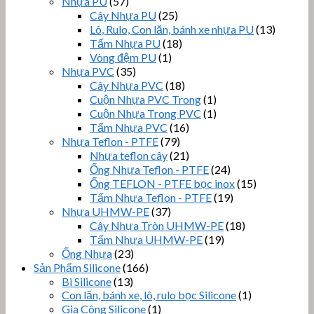
Nhựa PU
(57)
Cây Nhựa PU
(25)
Lô, Rulo, Con lăn, bánh xe nhựa PU
(13)
Tấm Nhựa PU
(18)
Vòng đệm PU
(1)
Nhựa PVC
(35)
Cây Nhựa PVC
(18)
Cuộn Nhựa PVC Trong
(1)
Cuộn Nhựa Trong PVC
(1)
Tấm Nhựa PVC
(16)
Nhựa Teflon - PTFE
(79)
Nhựa teflon cây
(21)
Ống Nhựa Teflon - PTFE
(24)
Ống TEFLON - PTFE bọc inox
(15)
Tấm Nhựa Teflon - PTFE
(19)
Nhựa UHMW-PE
(37)
Cây Nhựa Tròn UHMW-PE
(18)
Tấm Nhựa UHMW-PE
(19)
Ống Nhựa
(23)
Sản Phẩm Silicone
(166)
Bi Silicone
(13)
Con lăn, bánh xe, lô, rulo bọc Silicone
(1)
Gia Công Silicone
(1)