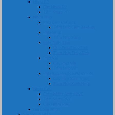
Nhựa PP
Cây Nhựa PP
Tấm Nhựa PP
Nhựa Phíp
Phip Cam Bakelite
Tấm Phíp Cam Bakelite
Phíp Sừng
Tấm Phíp Sừng
Phíp Thủy Tinh
Ống Phíp Thủy Tinh
Tấm Phíp Thủy Tinh
Phíp Vải
Cây Phíp Vải
Tấm Phíp Vải
Phíp Xanh Ngọc EPOXY FR4
Cây Phíp Xanh Ngọc
Tấm Phíp Xanh Ngọc
Nhựa PVC
Cuộn Màng Nhựa PVC
Tấm Nhựa PVC
Cây Nhựa PVC
Gia Công Nhựa
CAO SU NHỰA