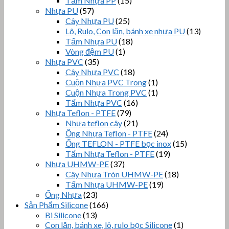
Tấm Nhựa PP
(15)
Nhựa PU
(57)
Cây Nhựa PU
(25)
Lô, Rulo, Con lăn, bánh xe nhựa PU
(13)
Tấm Nhựa PU
(18)
Vòng đệm PU
(1)
Nhựa PVC
(35)
Cây Nhựa PVC
(18)
Cuộn Nhựa PVC Trong
(1)
Cuộn Nhựa Trong PVC
(1)
Tấm Nhựa PVC
(16)
Nhựa Teflon - PTFE
(79)
Nhựa teflon cây
(21)
Ống Nhựa Teflon - PTFE
(24)
Ống TEFLON - PTFE bọc inox
(15)
Tấm Nhựa Teflon - PTFE
(19)
Nhựa UHMW-PE
(37)
Cây Nhựa Tròn UHMW-PE
(18)
Tấm Nhựa UHMW-PE
(19)
Ống Nhựa
(23)
Sản Phẩm Silicone
(166)
Bi Silicone
(13)
Con lăn, bánh xe, lô, rulo bọc Silicone
(1)