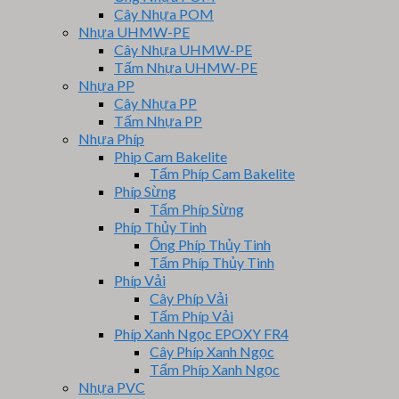
Cây Nhựa POM
Nhựa UHMW-PE
Cây Nhựa UHMW-PE
Tấm Nhựa UHMW-PE
Nhựa PP
Cây Nhựa PP
Tấm Nhựa PP
Nhựa Phíp
Phip Cam Bakelite
Tấm Phíp Cam Bakelite
Phíp Sừng
Tấm Phíp Sừng
Phíp Thủy Tinh
Ống Phíp Thủy Tinh
Tấm Phíp Thủy Tinh
Phíp Vải
Cây Phíp Vải
Tấm Phíp Vải
Phíp Xanh Ngọc EPOXY FR4
Cây Phíp Xanh Ngọc
Tấm Phíp Xanh Ngọc
Nhựa PVC