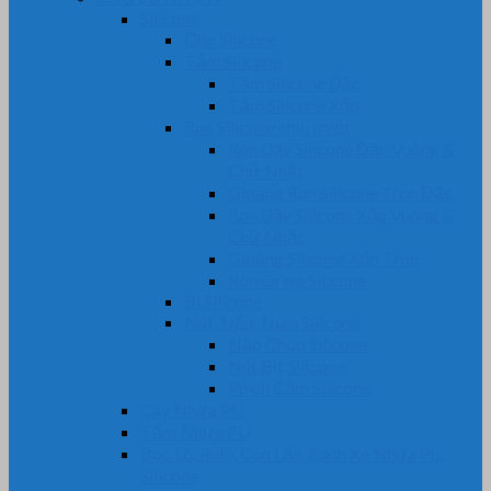
Silicone
Ống Silicone
Tấm Silicone
Tấm Silicone Đặc
Tấm Silicone Xốp
Ron Silicone chịu nhiệt
Ron Dây Silicone Đặc Vuông &
Chữ Nhật
Gioăng Ron Silicone Tròn Đặc
Ron Dây Silicone Xốp Vuông &
Chữ Nhật
Gioăng Silicone Xốp Tròn
Ron Oring Silicone
Bi Silicone
Nút, Nắp, Núm Silicone
Nắp Chụp Silicone
Nút Bịt Silicone
Phích Cắm Silicone
Cây Nhựa PU
Tấm Nhựa PU
Bọc Lô, Rulô, Con Lăn, Bánh Xe Nhựa Pu,
Silicone