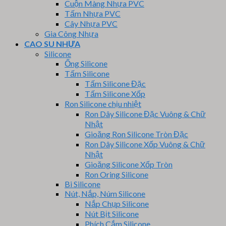
Cuộn Màng Nhựa PVC
Tấm Nhựa PVC
Cây Nhựa PVC
Gia Công Nhựa
CAO SU NHỰA
Silicone
Ống Silicone
Tấm Silicone
Tấm Silicone Đặc
Tấm Silicone Xốp
Ron Silicone chịu nhiệt
Ron Dây Silicone Đặc Vuông & Chữ
Nhật
Gioăng Ron Silicone Tròn Đặc
Ron Dây Silicone Xốp Vuông & Chữ
Nhật
Gioăng Silicone Xốp Tròn
Ron Oring Silicone
Bi Silicone
Nút, Nắp, Núm Silicone
Nắp Chụp Silicone
Nút Bịt Silicone
Phích Cắm Silicone