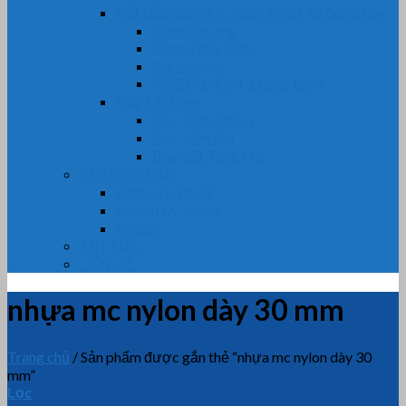
Vật Liệu Cách Âm, Cách Nhiệt, Chống Cháy
Bông Khoáng
Bông Thủy Tinh
Bìa Amiang
Vải Chịu Nhiệt, Chống Cháy
Dây Tết Chèn
Dây Tẩm Teflon
Dây Tẩm Chì
Dây Cốt Tông Mỡ
CHUYÊN MỤC
Nhựa Kỹ Thuật
Cao Su Kỹ Thuật
Silicone
TIN TỨC
LIÊN HỆ
nhựa mc nylon dày 30 mm
Trang chủ
/
Sản phẩm được gắn thẻ “nhựa mc nylon dày 30
mm”
Lọc