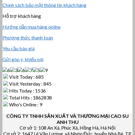
Chính sách bảo mật thông tin khách hàng
Hỗ trợ khách hàng
Hướng dẫn mua hàng online
Phương thức thanh toán
Yêu cầu báo giá
Gửi góp ý, khiếu nại
Visit Today : 685
Visit Yesterday : 845
Hits Today : 1536
Total Hits : 1862838
Who's Online : 9
CÔNG TY TNHH SẢN XUẤT VÀ THƯƠNG MẠI CAO SU
ANH THU
Cơ sở 1: 108 An Xá, Phúc Xá, Hồng Hà, Hà Nội
Cơ sở 2: 1647 Lê Văn Lương, xã Nhơn Đức, huyện Nhà Bè, TP.