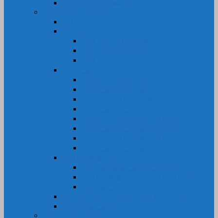
Gia Công Silicone, PU
CAO SU KỸ THUẬT
Bi Cao Su
Ống Cao Su
Ống Cao Su Chịu Dầu
Ống Cao Su Bố Thép
Ống Cao Su Bố Vải
Tấm Cao Su
Tấm Cao Su Bố Thép
Tấm Cao Su Bố Vải
Tấm Cao Su Chịu Dầu
Tấm Cao Su Chịu Lực
Tấm Cao Su Kháng Hóa Chất
Tấm Cao Su Chống trơn Trượt
Tấm Cao Su Chống Mài Mòn
Tấm Cao Su Chống Thấm
Ron Gioăng Cao Su
Ron – gioăng Cao Su Chịu Dầu
Ron Gioăng Cao Su chịu Hóa Chất
Gioăng Cao Su Tủ Điện
Bọc Lô, Rulô, Con lăn, Bánh Xe Cao Su
Gia Công Cao Su
SẢN PHẨM KHÁC