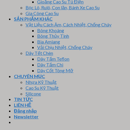
Gioăng Cao Su Tủ Điện
Bọc Lô, Rulô, Con lăn, Bánh Xe Cao Su
Gia Công Cao Su
SẢN PHẨM KHÁC
Vật Liệu Cách Âm, Cách Nhiệt, Chống Cháy
Bông Khoáng
Bông Thủy Tinh
Bìa Amiang
Vải Chịu Nhiệt, Chống Cháy
Dây Tết Chèn
Dây Tẩm Teflon
Dây Tẩm Chì
Dây Cốt Tông Mỡ
CHUYÊN MỤC
Nhựa Kỹ Thuật
Cao Su Kỹ Thuật
Silicone
TIN TỨC
LIÊN HỆ
Đăng nhập
Newsletter