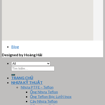
email google map
Blog
Designed by Hoàng Hải
Tìm
kiếm:
TRANG CHỦ
NHỰA KỸ THUẬT
Nhựa PTFE – Teflon
Ống Nhựa Teflon
Ống Teflon Bọc Lưới Inox
Cây Nhựa Teflon