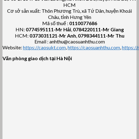
HCM
Cơ sở sản xuất: Thôn Phương Trù, xã Tứ Dân, huyện Khoái
Châu, tỉnh Hưng Yên
Mã số thuế :
0110077686
HN:
0774595111
-Mr Hải
,
0784220111-Mr Giang
HCM:
0373031121
-
Mr Anh
,
0798344111-Mr Thu
Email : anhthu@caosuanhthu.com
Website:
https://caosukt.com
,
https://caosuanhthu.com
,
https:/
Văn phòng giao dịch tại Hà Nội