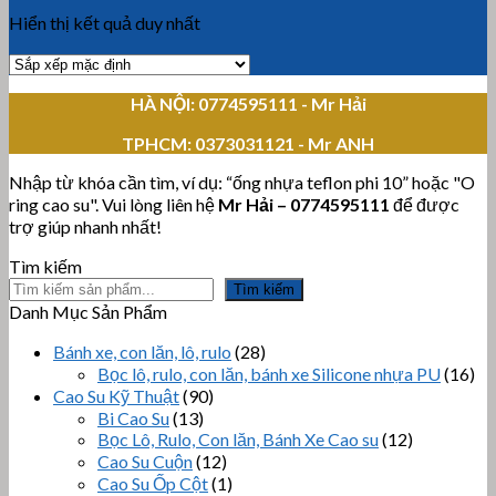
Hiển thị kết quả duy nhất
HÀ NỘI: 0774595111
- Mr Hải
TPHCM:
0373031121 - Mr ANH
Nhập từ khóa cần tìm, ví dụ: “ống nhựa teflon phi 10” hoặc "O
ring cao su". Vui lòng liên hệ
Mr Hải
–
0774595111
để được
trợ giúp nhanh nhất!
Tìm kiếm
Tìm kiếm
Danh Mục Sản Phẩm
Bánh xe, con lăn, lô, rulo
(28)
Bọc lô, rulo, con lăn, bánh xe Silicone nhựa PU
(16)
Cao Su Kỹ Thuật
(90)
Bi Cao Su
(13)
Bọc Lô, Rulo, Con lăn, Bánh Xe Cao su
(12)
Cao Su Cuộn
(12)
Cao Su Ốp Cột
(1)