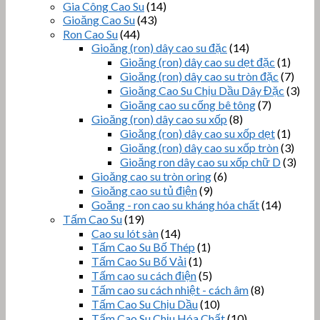
Gia Công Cao Su
(14)
Gioăng Cao Su
(43)
Ron Cao Su
(44)
Gioăng (ron) dây cao su đặc
(14)
Gioăng (ron) dây cao su dẹt đặc
(1)
Gioăng (ron) dây cao su tròn đặc
(7)
Gioăng Cao Su Chịu Dầu Dây Đặc
(3)
Gioăng cao su cống bê tông
(7)
Gioăng (ron) dây cao su xốp
(8)
Gioăng (ron) dây cao su xốp dẹt
(1)
Gioăng (ron) dây cao su xốp tròn
(3)
Gioăng ron dây cao su xốp chữ D
(3)
Gioăng cao su tròn oring
(6)
Gioăng cao su tủ điện
(9)
Goăng - ron cao su kháng hóa chất
(14)
Tấm Cao Su
(19)
Cao su lót sàn
(14)
Tấm Cao Su Bố Thép
(1)
Tấm Cao Su Bố Vải
(1)
Tấm cao su cách điện
(5)
Tấm cao su cách nhiệt - cách âm
(8)
Tấm Cao Su Chịu Dầu
(10)
Tấm Cao Su Chịu Hóa Chất
(10)