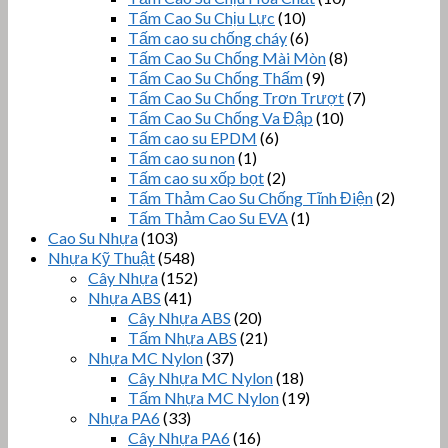
Tấm Cao Su Chịu Lực
(10)
Tấm cao su chống cháy
(6)
Tấm Cao Su Chống Mài Mòn
(8)
Tấm Cao Su Chống Thấm
(9)
Tấm Cao Su Chống Trơn Trượt
(7)
Tấm Cao Su Chống Va Đập
(10)
Tấm cao su EPDM
(6)
Tấm cao su non
(1)
Tấm cao su xốp bọt
(2)
Tấm Thảm Cao Su Chống Tĩnh Điện
(2)
Tấm Thảm Cao Su EVA
(1)
Cao Su Nhựa
(103)
Nhựa Kỹ Thuật
(548)
Cây Nhựa
(152)
Nhựa ABS
(41)
Cây Nhựa ABS
(20)
Tấm Nhựa ABS
(21)
Nhựa MC Nylon
(37)
Cây Nhựa MC Nylon
(18)
Tấm Nhựa MC Nylon
(19)
Nhựa PA6
(33)
Cây Nhựa PA6
(16)