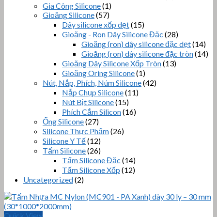
Gia Công Silicone
(1)
Gioăng Silicone
(57)
Dây silicone xốp dẹt
(15)
Gioăng - Ron Dây Silicone Đặc
(28)
Gioăng (ron) dây silicone đặc dẹt
(14)
Gioăng (ron) dây silicone đặc tròn
(14)
Gioăng Dây Silicone Xốp Tròn
(13)
Gioăng Oring Silicone
(1)
Nút, Nắp, Phích, Núm Silicone
(42)
Nắp Chụp Silicone
(11)
Nút Bịt Silicone
(15)
Phích Cắm Silicon
(16)
Ống Silicone
(27)
Silicone Thực Phẩm
(26)
Silicone Y Tế
(12)
Tấm Silicone
(26)
Tấm Silicone Đặc
(14)
Tấm Silicone Xốp
(12)
Uncategorized
(2)
Quick View