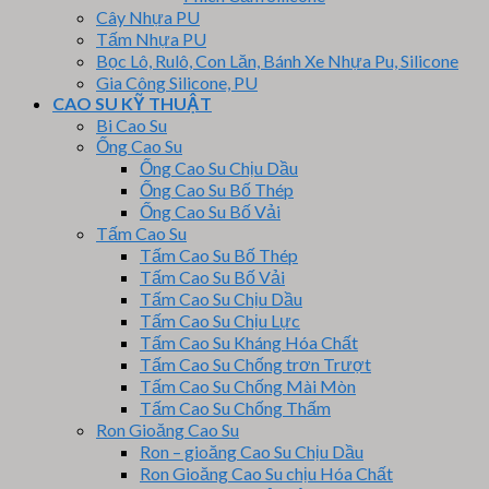
Cây Nhựa PU
Tấm Nhựa PU
Bọc Lô, Rulô, Con Lăn, Bánh Xe Nhựa Pu, Silicone
Gia Công Silicone, PU
CAO SU KỸ THUẬT
Bi Cao Su
Ống Cao Su
Ống Cao Su Chịu Dầu
Ống Cao Su Bố Thép
Ống Cao Su Bố Vải
Tấm Cao Su
Tấm Cao Su Bố Thép
Tấm Cao Su Bố Vải
Tấm Cao Su Chịu Dầu
Tấm Cao Su Chịu Lực
Tấm Cao Su Kháng Hóa Chất
Tấm Cao Su Chống trơn Trượt
Tấm Cao Su Chống Mài Mòn
Tấm Cao Su Chống Thấm
Ron Gioăng Cao Su
Ron – gioăng Cao Su Chịu Dầu
Ron Gioăng Cao Su chịu Hóa Chất