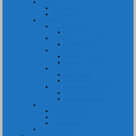
Nhựa PP
Cây Nhựa PP
Tấm Nhựa PP
Nhựa Phíp
Phip Cam Bakelite
Tấm Phíp Cam Bakelite
Phíp Sừng
Tấm Phíp Sừng
Phíp Thủy Tinh
Ống Phíp Thủy Tinh
Tấm Phíp Thủy Tinh
Phíp Vải
Cây Phíp Vải
Tấm Phíp Vải
Phíp Xanh Ngọc EPOXY FR4
Cây Phíp Xanh Ngọc
Tấm Phíp Xanh Ngọc
Nhựa PVC
Cuộn Màng Nhựa PVC
Tấm Nhựa PVC
Cây Nhựa PVC
Gia Công Nhựa
CAO SU NHỰA