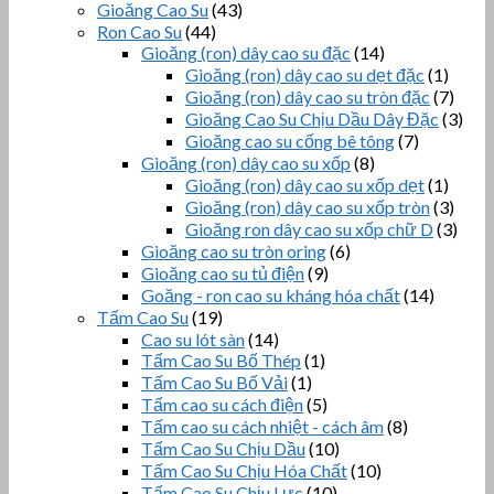
Gioăng Cao Su
(43)
Ron Cao Su
(44)
Gioăng (ron) dây cao su đặc
(14)
Gioăng (ron) dây cao su dẹt đặc
(1)
Gioăng (ron) dây cao su tròn đặc
(7)
Gioăng Cao Su Chịu Dầu Dây Đặc
(3)
Gioăng cao su cống bê tông
(7)
Gioăng (ron) dây cao su xốp
(8)
Gioăng (ron) dây cao su xốp dẹt
(1)
Gioăng (ron) dây cao su xốp tròn
(3)
Gioăng ron dây cao su xốp chữ D
(3)
Gioăng cao su tròn oring
(6)
Gioăng cao su tủ điện
(9)
Goăng - ron cao su kháng hóa chất
(14)
Tấm Cao Su
(19)
Cao su lót sàn
(14)
Tấm Cao Su Bố Thép
(1)
Tấm Cao Su Bố Vải
(1)
Tấm cao su cách điện
(5)
Tấm cao su cách nhiệt - cách âm
(8)
Tấm Cao Su Chịu Dầu
(10)
Tấm Cao Su Chịu Hóa Chất
(10)
Tấm Cao Su Chịu Lực
(10)