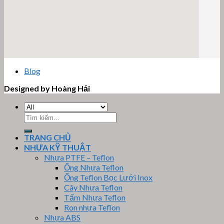
email google map
Blog
Designed by Hoàng Hải
Tìm
kiếm:
TRANG CHỦ
NHỰA KỸ THUẬT
Nhựa PTFE – Teflon
Ống Nhựa Teflon
Ống Teflon Bọc Lưới Inox
Cây Nhựa Teflon
Tấm Nhựa Teflon
Ron nhựa Teflon
Nhựa ABS