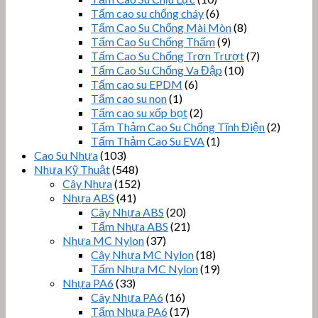
Tấm cao su chống cháy
(6)
Tấm Cao Su Chống Mài Mòn
(8)
Tấm Cao Su Chống Thấm
(9)
Tấm Cao Su Chống Trơn Trượt
(7)
Tấm Cao Su Chống Va Đập
(10)
Tấm cao su EPDM
(6)
Tấm cao su non
(1)
Tấm cao su xốp bọt
(2)
Tấm Thảm Cao Su Chống Tĩnh Điện
(2)
Tấm Thảm Cao Su EVA
(1)
Cao Su Nhựa
(103)
Nhựa Kỹ Thuật
(548)
Cây Nhựa
(152)
Nhựa ABS
(41)
Cây Nhựa ABS
(20)
Tấm Nhựa ABS
(21)
Nhựa MC Nylon
(37)
Cây Nhựa MC Nylon
(18)
Tấm Nhựa MC Nylon
(19)
Nhựa PA6
(33)
Cây Nhựa PA6
(16)
Tấm Nhựa PA6
(17)