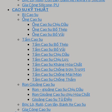
Gia Công Silicone, PU
CAO SU KỸ THUẬT
Bi Cao Su
Ống Cao Su
Ống Cao Su Chịu Dầu
Ống Cao Su Bố Thép
Ống Cao Su Bố Vải
Tấm Cao Su
Tấm Cao Su Bố Thép
Tấm Cao Su Bố Vải
Tấm Cao Su Chịu Dầu
Tấm Cao Su Chịu Lực
Tấm Cao Su Kháng Hóa Chất
Tấm Cao Su Chống trơn Trượt
Tấm Cao Su Chống Mài Mòn
Tấm Cao Su Chống Thấm
Ron Gioăng Cao Su
Ron – gioăng Cao Su Chịu Dầu
Ron Gioăng Cao Su chịu Hóa Chất
Gioăng Cao Su Tủ Điện
Bọc Lô, Rulô, Con lăn, Bánh Xe Cao Su
Gia Công Cao Su