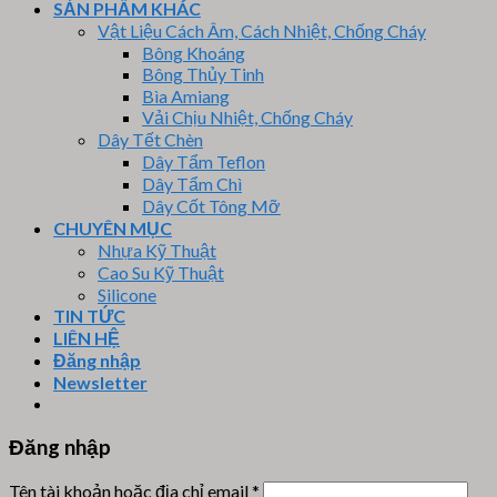
SẢN PHẨM KHÁC
Vật Liệu Cách Âm, Cách Nhiệt, Chống Cháy
Bông Khoáng
Bông Thủy Tinh
Bìa Amiang
Vải Chịu Nhiệt, Chống Cháy
Dây Tết Chèn
Dây Tẩm Teflon
Dây Tẩm Chì
Dây Cốt Tông Mỡ
CHUYÊN MỤC
Nhựa Kỹ Thuật
Cao Su Kỹ Thuật
Silicone
TIN TỨC
LIÊN HỆ
Đăng nhập
Newsletter
Đăng nhập
Tên tài khoản hoặc địa chỉ email
*