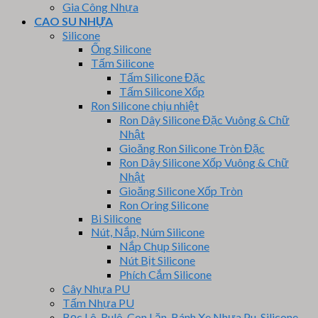
Gia Công Nhựa
CAO SU NHỰA
Silicone
Ống Silicone
Tấm Silicone
Tấm Silicone Đặc
Tấm Silicone Xốp
Ron Silicone chịu nhiệt
Ron Dây Silicone Đặc Vuông & Chữ
Nhật
Gioăng Ron Silicone Tròn Đặc
Ron Dây Silicone Xốp Vuông & Chữ
Nhật
Gioăng Silicone Xốp Tròn
Ron Oring Silicone
Bi Silicone
Nút, Nắp, Núm Silicone
Nắp Chụp Silicone
Nút Bịt Silicone
Phích Cắm Silicone
Cây Nhựa PU
Tấm Nhựa PU
Bọc Lô, Rulô, Con Lăn, Bánh Xe Nhựa Pu, Silicone