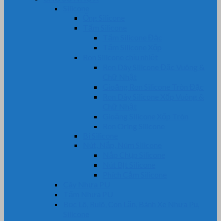
Silicone
Ống Silicone
Tấm Silicone
Tấm Silicone Đặc
Tấm Silicone Xốp
Ron Silicone chịu nhiệt
Ron Dây Silicone Đặc Vuông &
Chữ Nhật
Gioăng Ron Silicone Tròn Đặc
Ron Dây Silicone Xốp Vuông &
Chữ Nhật
Gioăng Silicone Xốp Tròn
Ron Oring Silicone
Bi Silicone
Nút, Nắp, Núm Silicone
Nắp Chụp Silicone
Nút Bịt Silicone
Phích Cắm Silicone
Cây Nhựa PU
Tấm Nhựa PU
Bọc Lô, Rulô, Con Lăn, Bánh Xe Nhựa Pu,
Silicone