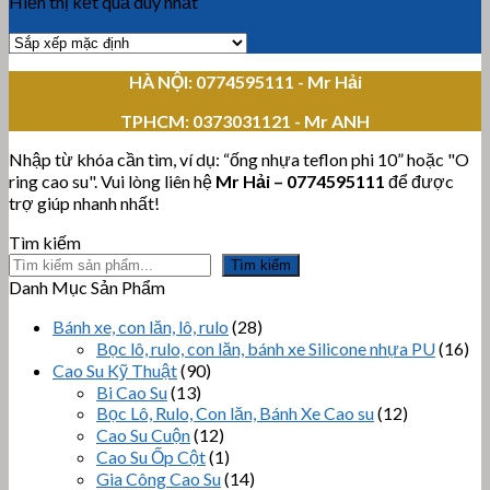
Hiển thị kết quả duy nhất
HÀ NỘI: 0774595111
- Mr Hải
TPHCM:
0373031121 - Mr ANH
Nhập từ khóa cần tìm, ví dụ: “ống nhựa teflon phi 10” hoặc "O
ring cao su". Vui lòng liên hệ
Mr Hải
–
0774595111
để được
trợ giúp nhanh nhất!
Tìm kiếm
Tìm kiếm
Danh Mục Sản Phẩm
Bánh xe, con lăn, lô, rulo
(28)
Bọc lô, rulo, con lăn, bánh xe Silicone nhựa PU
(16)
Cao Su Kỹ Thuật
(90)
Bi Cao Su
(13)
Bọc Lô, Rulo, Con lăn, Bánh Xe Cao su
(12)
Cao Su Cuộn
(12)
Cao Su Ốp Cột
(1)
Gia Công Cao Su
(14)