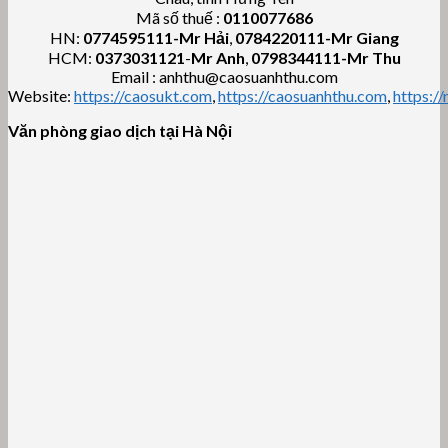
Mã số thuế :
0110077686
HN:
0774595111
-Mr Hải
,
0784220111-Mr Giang
HCM:
0373031121
-
Mr Anh
,
0798344111-Mr Thu
Email : anhthu@caosuanhthu.com
Website:
https://caosukt.com
,
https://caosuanhthu.com
,
https:/
Văn phòng giao dịch tại Hà Nội