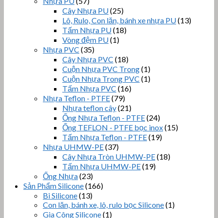
Nhựa PU
(57)
Cây Nhựa PU
(25)
Lô, Rulo, Con lăn, bánh xe nhựa PU
(13)
Tấm Nhựa PU
(18)
Vòng đệm PU
(1)
Nhựa PVC
(35)
Cây Nhựa PVC
(18)
Cuộn Nhựa PVC Trong
(1)
Cuộn Nhựa Trong PVC
(1)
Tấm Nhựa PVC
(16)
Nhựa Teflon - PTFE
(79)
Nhựa teflon cây
(21)
Ống Nhựa Teflon - PTFE
(24)
Ống TEFLON - PTFE bọc inox
(15)
Tấm Nhựa Teflon - PTFE
(19)
Nhựa UHMW-PE
(37)
Cây Nhựa Tròn UHMW-PE
(18)
Tấm Nhựa UHMW-PE
(19)
Ống Nhựa
(23)
Sản Phẩm Silicone
(166)
Bi Silicone
(13)
Con lăn, bánh xe, lô, rulo bọc Silicone
(1)
Gia Công Silicone
(1)