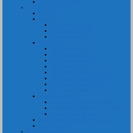
Gia Công Silicone, PU
CAO SU KỸ THUẬT
Bi Cao Su
Ống Cao Su
Ống Cao Su Chịu Dầu
Ống Cao Su Bố Thép
Ống Cao Su Bố Vải
Tấm Cao Su
Tấm Cao Su Bố Thép
Tấm Cao Su Bố Vải
Tấm Cao Su Chịu Dầu
Tấm Cao Su Chịu Lực
Tấm Cao Su Kháng Hóa Chất
Tấm Cao Su Chống trơn Trượt
Tấm Cao Su Chống Mài Mòn
Tấm Cao Su Chống Thấm
Ron Gioăng Cao Su
Ron – gioăng Cao Su Chịu Dầu
Ron Gioăng Cao Su chịu Hóa Chất
Gioăng Cao Su Tủ Điện
Bọc Lô, Rulô, Con lăn, Bánh Xe Cao Su
Gia Công Cao Su
SẢN PHẨM KHÁC