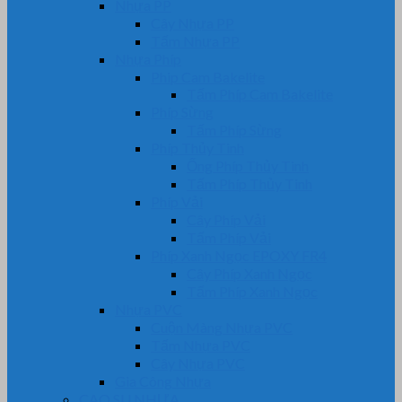
Nhựa PP
Cây Nhựa PP
Tấm Nhựa PP
Nhựa Phíp
Phip Cam Bakelite
Tấm Phíp Cam Bakelite
Phíp Sừng
Tấm Phíp Sừng
Phíp Thủy Tinh
Ống Phíp Thủy Tinh
Tấm Phíp Thủy Tinh
Phíp Vải
Cây Phíp Vải
Tấm Phíp Vải
Phíp Xanh Ngọc EPOXY FR4
Cây Phíp Xanh Ngọc
Tấm Phíp Xanh Ngọc
Nhựa PVC
Cuộn Màng Nhựa PVC
Tấm Nhựa PVC
Cây Nhựa PVC
Gia Công Nhựa
CAO SU NHỰA