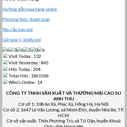
Hướng dẫn mua hàng online
Phương thức thanh toán
Yêu cầu báo giá
Gửi góp ý, khiếu nại
Visit Today : 132
Visit Yesterday : 845
Hits Today : 204
Total Hits : 1861506
Who's Online : 14
CÔNG TY TNHH SẢN XUẤT VÀ THƯƠNG MẠI CAO SU
ANH THU
Cơ sở 1: 108 An Xá, Phúc Xá, Hồng Hà, Hà Nội
Cơ sở 2: 1647 Lê Văn Lương, xã Nhơn Đức, huyện Nhà Bè, TP.
HCM
Cơ sở sản xuất: Thôn Phương Trù, xã Tứ Dân, huyện Khoái
Châu, tỉnh Hưng Yên