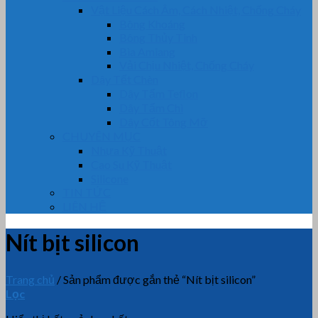
Vật Liệu Cách Âm, Cách Nhiệt, Chống Cháy
Bông Khoáng
Bông Thủy Tinh
Bìa Amiang
Vải Chịu Nhiệt, Chống Cháy
Dây Tết Chèn
Dây Tẩm Teflon
Dây Tẩm Chì
Dây Cốt Tông Mỡ
CHUYÊN MỤC
Nhựa Kỹ Thuật
Cao Su Kỹ Thuật
Silicone
TIN TỨC
LIÊN HỆ
Nít bịt silicon
Trang chủ
/
Sản phẩm được gắn thẻ “Nít bịt silicon”
Lọc