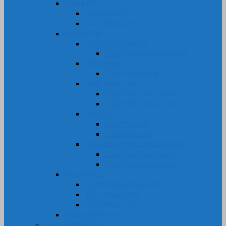
Nhựa PP
Cây Nhựa PP
Tấm Nhựa PP
Nhựa Phíp
Phip Cam Bakelite
Tấm Phíp Cam Bakelite
Phíp Sừng
Tấm Phíp Sừng
Phíp Thủy Tinh
Ống Phíp Thủy Tinh
Tấm Phíp Thủy Tinh
Phíp Vải
Cây Phíp Vải
Tấm Phíp Vải
Phíp Xanh Ngọc EPOXY FR4
Cây Phíp Xanh Ngọc
Tấm Phíp Xanh Ngọc
Nhựa PVC
Cuộn Màng Nhựa PVC
Tấm Nhựa PVC
Cây Nhựa PVC
Gia Công Nhựa
CAO SU NHỰA