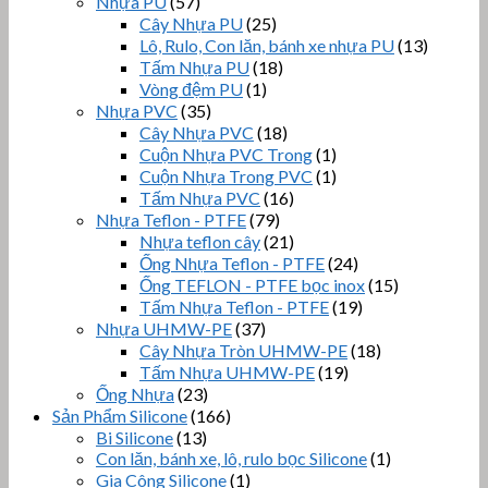
Nhựa PU
(57)
Cây Nhựa PU
(25)
Lô, Rulo, Con lăn, bánh xe nhựa PU
(13)
Tấm Nhựa PU
(18)
Vòng đệm PU
(1)
Nhựa PVC
(35)
Cây Nhựa PVC
(18)
Cuộn Nhựa PVC Trong
(1)
Cuộn Nhựa Trong PVC
(1)
Tấm Nhựa PVC
(16)
Nhựa Teflon - PTFE
(79)
Nhựa teflon cây
(21)
Ống Nhựa Teflon - PTFE
(24)
Ống TEFLON - PTFE bọc inox
(15)
Tấm Nhựa Teflon - PTFE
(19)
Nhựa UHMW-PE
(37)
Cây Nhựa Tròn UHMW-PE
(18)
Tấm Nhựa UHMW-PE
(19)
Ống Nhựa
(23)
Sản Phẩm Silicone
(166)
Bi Silicone
(13)
Con lăn, bánh xe, lô, rulo bọc Silicone
(1)
Gia Công Silicone
(1)