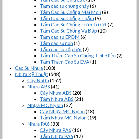
Tấm cao su chống cháy
(6)
Tấm Cao Su Chống Mài Mòn
(8)
Tấm Cao Su Chống Thấm
(9)
Tấm Cao Su Chống Trơn Trượt
(7)
Tấm Cao Su Chống Va Đập
(10)
Tấm cao su EPDM
(6)
Tấm cao su non
(1)
Tấm cao su xốp bọt
(2)
Tấm Thảm Cao Su Chống Tĩnh Điện
(2)
Tấm Thảm Cao Su EVA
(1)
Cao Su Nhựa
(103)
Nhựa Kỹ Thuật
(548)
Cây Nhựa
(152)
Nhựa ABS
(41)
Cây Nhựa ABS
(20)
Tấm Nhựa ABS
(21)
Nhựa MC Nylon
(37)
Cây Nhựa MC Nylon
(18)
Tấm Nhựa MC Nylon
(19)
Nhựa PA6
(33)
Cây Nhựa PA6
(16)
Tấm Nhựa PA6
(17)