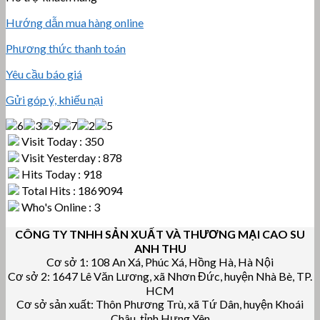
Hướng dẫn mua hàng online
Phương thức thanh toán
Yêu cầu báo giá
Gửi góp ý, khiếu nại
Visit Today : 350
Visit Yesterday : 878
Hits Today : 918
Total Hits : 1869094
Who's Online : 3
CÔNG TY TNHH SẢN XUẤT VÀ THƯƠNG MẠI CAO SU
ANH THU
Cơ sở 1: 108 An Xá, Phúc Xá, Hồng Hà, Hà Nội
Cơ sở 2: 1647 Lê Văn Lương, xã Nhơn Đức, huyện Nhà Bè, TP.
HCM
Cơ sở sản xuất: Thôn Phương Trù, xã Tứ Dân, huyện Khoái
Châu, tỉnh Hưng Yên