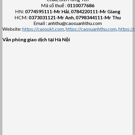
Mã số thuế :
0110077686
HN:
0774595111
-Mr Hải
,
0784220111-Mr Giang
HCM:
0373031121
-
Mr Anh
,
0798344111-Mr Thu
Email : anhthu@caosuanhthu.com
Website:
https://caosukt.com
,
https://caosuanhthu.com
,
https:/
Văn phòng giao dịch tại Hà Nội