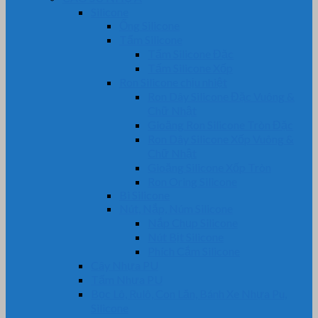
Silicone
Ống Silicone
Tấm Silicone
Tấm Silicone Đặc
Tấm Silicone Xốp
Ron Silicone chịu nhiệt
Ron Dây Silicone Đặc Vuông &
Chữ Nhật
Gioăng Ron Silicone Tròn Đặc
Ron Dây Silicone Xốp Vuông &
Chữ Nhật
Gioăng Silicone Xốp Tròn
Ron Oring Silicone
Bi Silicone
Nút, Nắp, Núm Silicone
Nắp Chụp Silicone
Nút Bịt Silicone
Phích Cắm Silicone
Cây Nhựa PU
Tấm Nhựa PU
Bọc Lô, Rulô, Con Lăn, Bánh Xe Nhựa Pu,
Silicone