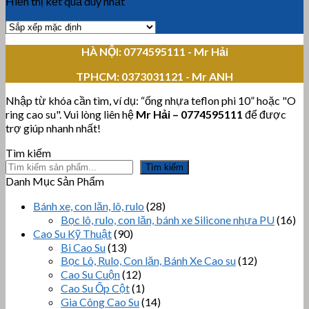
Hiển thị kết quả duy nhất
HÀ NỘI: 0774595111
- Mr Hải
TPHCM:
0373031121 - Mr ANH
Nhập từ khóa cần tìm, ví dụ: “ống nhựa teflon phi 10” hoặc "O
ring cao su". Vui lòng liên hệ
Mr Hải
–
0774595111
để được
trợ giúp nhanh nhất!
Tìm kiếm
Tìm kiếm
Danh Mục Sản Phẩm
Bánh xe, con lăn, lô, rulo
(28)
Bọc lô, rulo, con lăn, bánh xe Silicone nhựa PU
(16)
Cao Su Kỹ Thuật
(90)
Bi Cao Su
(13)
Bọc Lô, Rulo, Con lăn, Bánh Xe Cao su
(12)
Cao Su Cuộn
(12)
Cao Su Ốp Cột
(1)
Gia Công Cao Su
(14)