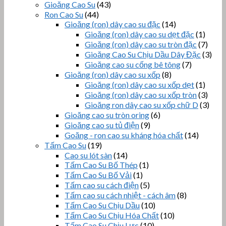
Gioăng Cao Su
(43)
Ron Cao Su
(44)
Gioăng (ron) dây cao su đặc
(14)
Gioăng (ron) dây cao su dẹt đặc
(1)
Gioăng (ron) dây cao su tròn đặc
(7)
Gioăng Cao Su Chịu Dầu Dây Đặc
(3)
Gioăng cao su cống bê tông
(7)
Gioăng (ron) dây cao su xốp
(8)
Gioăng (ron) dây cao su xốp dẹt
(1)
Gioăng (ron) dây cao su xốp tròn
(3)
Gioăng ron dây cao su xốp chữ D
(3)
Gioăng cao su tròn oring
(6)
Gioăng cao su tủ điện
(9)
Goăng - ron cao su kháng hóa chất
(14)
Tấm Cao Su
(19)
Cao su lót sàn
(14)
Tấm Cao Su Bố Thép
(1)
Tấm Cao Su Bố Vải
(1)
Tấm cao su cách điện
(5)
Tấm cao su cách nhiệt - cách âm
(8)
Tấm Cao Su Chịu Dầu
(10)
Tấm Cao Su Chịu Hóa Chất
(10)
Tấm Cao Su Chịu Lực
(10)