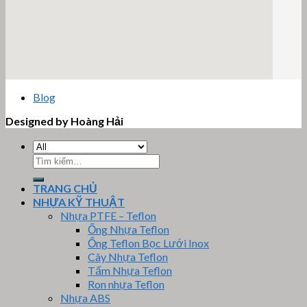
email google map
Blog
Designed by Hoàng Hải
Tìm
kiếm:
TRANG CHỦ
NHỰA KỸ THUẬT
Nhựa PTFE – Teflon
Ống Nhựa Teflon
Ống Teflon Bọc Lưới Inox
Cây Nhựa Teflon
Tấm Nhựa Teflon
Ron nhựa Teflon
Nhựa ABS