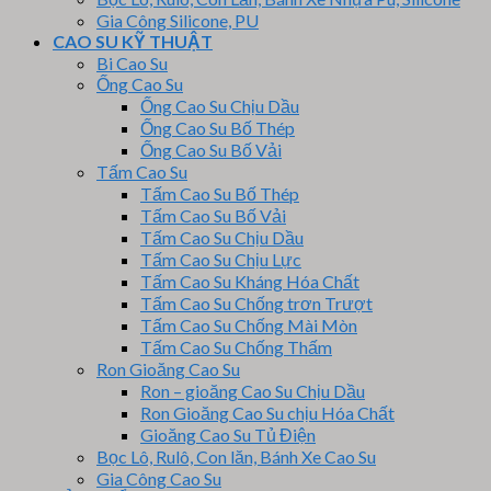
Gia Công Silicone, PU
CAO SU KỸ THUẬT
Bi Cao Su
Ống Cao Su
Ống Cao Su Chịu Dầu
Ống Cao Su Bố Thép
Ống Cao Su Bố Vải
Tấm Cao Su
Tấm Cao Su Bố Thép
Tấm Cao Su Bố Vải
Tấm Cao Su Chịu Dầu
Tấm Cao Su Chịu Lực
Tấm Cao Su Kháng Hóa Chất
Tấm Cao Su Chống trơn Trượt
Tấm Cao Su Chống Mài Mòn
Tấm Cao Su Chống Thấm
Ron Gioăng Cao Su
Ron – gioăng Cao Su Chịu Dầu
Ron Gioăng Cao Su chịu Hóa Chất
Gioăng Cao Su Tủ Điện
Bọc Lô, Rulô, Con lăn, Bánh Xe Cao Su
Gia Công Cao Su