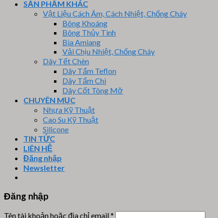
SẢN PHẨM KHÁC
Vật Liệu Cách Âm, Cách Nhiệt, Chống Cháy
Bông Khoáng
Bông Thủy Tinh
Bìa Amiang
Vải Chịu Nhiệt, Chống Cháy
Dây Tết Chèn
Dây Tẩm Teflon
Dây Tẩm Chì
Dây Cốt Tông Mỡ
CHUYÊN MỤC
Nhựa Kỹ Thuật
Cao Su Kỹ Thuật
Silicone
TIN TỨC
LIÊN HỆ
Đăng nhập
Newsletter
Đăng nhập
Tên tài khoản hoặc địa chỉ email
*