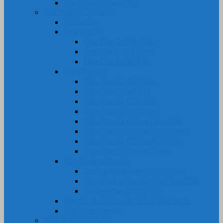
Gia Công Silicone, PU
CAO SU KỸ THUẬT
Bi Cao Su
Ống Cao Su
Ống Cao Su Chịu Dầu
Ống Cao Su Bố Thép
Ống Cao Su Bố Vải
Tấm Cao Su
Tấm Cao Su Bố Thép
Tấm Cao Su Bố Vải
Tấm Cao Su Chịu Dầu
Tấm Cao Su Chịu Lực
Tấm Cao Su Kháng Hóa Chất
Tấm Cao Su Chống trơn Trượt
Tấm Cao Su Chống Mài Mòn
Tấm Cao Su Chống Thấm
Ron Gioăng Cao Su
Ron – gioăng Cao Su Chịu Dầu
Ron Gioăng Cao Su chịu Hóa Chất
Gioăng Cao Su Tủ Điện
Bọc Lô, Rulô, Con lăn, Bánh Xe Cao Su
Gia Công Cao Su
SẢN PHẨM KHÁC