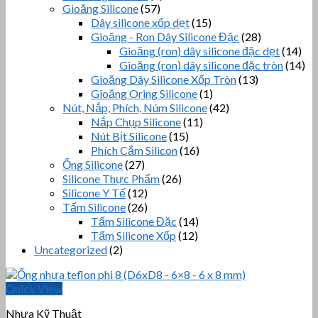
Gioăng Silicone
(57)
Dây silicone xốp dẹt
(15)
Gioăng - Ron Dây Silicone Đặc
(28)
Gioăng (ron) dây silicone đặc dẹt
(14)
Gioăng (ron) dây silicone đặc tròn
(14)
Gioăng Dây Silicone Xốp Tròn
(13)
Gioăng Oring Silicone
(1)
Nút, Nắp, Phích, Núm Silicone
(42)
Nắp Chụp Silicone
(11)
Nút Bịt Silicone
(15)
Phích Cắm Silicon
(16)
Ống Silicone
(27)
Silicone Thực Phẩm
(26)
Silicone Y Tế
(12)
Tấm Silicone
(26)
Tấm Silicone Đặc
(14)
Tấm Silicone Xốp
(12)
Uncategorized
(2)
Quick View
Nhựa Kỹ Thuật