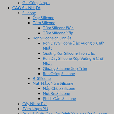
Gia Công Nhựa
CAO SU NHỰA
Silicone
Ống Silicone
Tấm Silicone
Tấm Silicone Đặc
Tấm Silicone Xốp
Ron Silicone chịu nhiệt
Ron Dây Silicone Đặc Vuông & Chữ
Nhật
Gioăng Ron Silicone Tròn Đặc
Ron Dây Silicone Xốp Vuông & Chữ
Nhật
Gioăng Silicone Xốp Tròn
Ron Oring Silicone
Bi Silicone
Nút, Nắp, Núm Silicone
Nắp Chụp Silicone
Nút Bịt Silicone
Phích Cắm Silicone
Cây Nhựa PU
Tấm Nhựa PU
Bọc Lô, Rulô, Con Lăn, Bánh Xe Nhựa Pu, Silicone