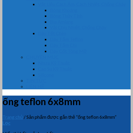
Vật Liệu Cách Âm, Cách Nhiệt, Chống Cháy
Bông Khoáng
Bông Thủy Tinh
Bìa Amiang
Vải Chịu Nhiệt, Chống Cháy
Dây Tết Chèn
Dây Tẩm Teflon
Dây Tẩm Chì
Dây Cốt Tông Mỡ
CHUYÊN MỤC
Nhựa Kỹ Thuật
Cao Su Kỹ Thuật
Silicone
TIN TỨC
LIÊN HỆ
ống teflon 6x8mm
Trang chủ
/
Sản phẩm được gắn thẻ “ống teflon 6x8mm”
Lọc