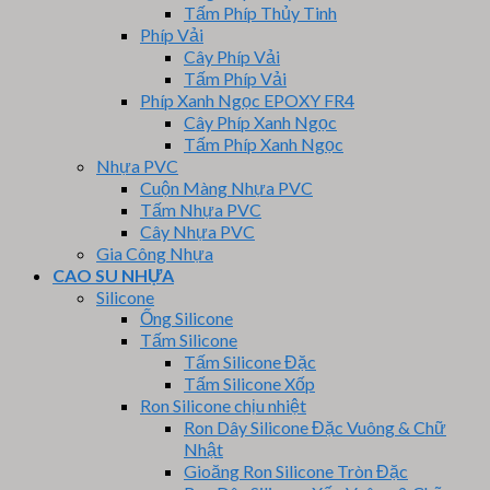
Tấm Phíp Thủy Tinh
Phíp Vải
Cây Phíp Vải
Tấm Phíp Vải
Phíp Xanh Ngọc EPOXY FR4
Cây Phíp Xanh Ngọc
Tấm Phíp Xanh Ngọc
Nhựa PVC
Cuộn Màng Nhựa PVC
Tấm Nhựa PVC
Cây Nhựa PVC
Gia Công Nhựa
CAO SU NHỰA
Silicone
Ống Silicone
Tấm Silicone
Tấm Silicone Đặc
Tấm Silicone Xốp
Ron Silicone chịu nhiệt
Ron Dây Silicone Đặc Vuông & Chữ
Nhật
Gioăng Ron Silicone Tròn Đặc