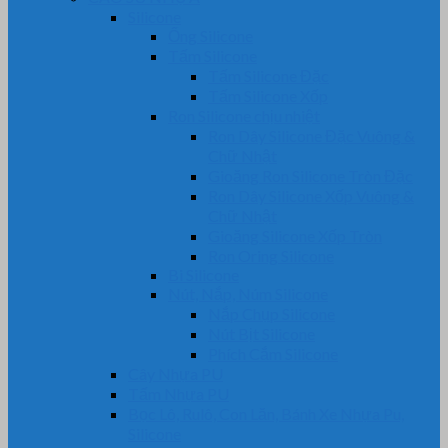
Silicone
Ống Silicone
Tấm Silicone
Tấm Silicone Đặc
Tấm Silicone Xốp
Ron Silicone chịu nhiệt
Ron Dây Silicone Đặc Vuông &
Chữ Nhật
Gioăng Ron Silicone Tròn Đặc
Ron Dây Silicone Xốp Vuông &
Chữ Nhật
Gioăng Silicone Xốp Tròn
Ron Oring Silicone
Bi Silicone
Nút, Nắp, Núm Silicone
Nắp Chụp Silicone
Nút Bịt Silicone
Phích Cắm Silicone
Cây Nhựa PU
Tấm Nhựa PU
Bọc Lô, Rulô, Con Lăn, Bánh Xe Nhựa Pu,
Silicone