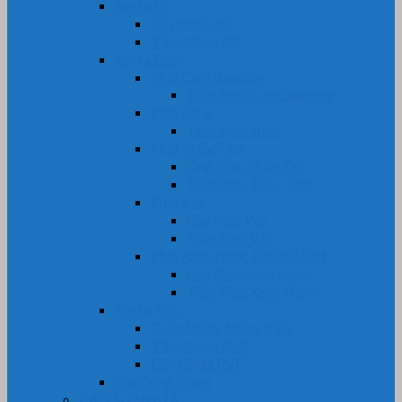
Nhựa PP
Cây Nhựa PP
Tấm Nhựa PP
Nhựa Phíp
Phip Cam Bakelite
Tấm Phíp Cam Bakelite
Phíp Sừng
Tấm Phíp Sừng
Phíp Thủy Tinh
Ống Phíp Thủy Tinh
Tấm Phíp Thủy Tinh
Phíp Vải
Cây Phíp Vải
Tấm Phíp Vải
Phíp Xanh Ngọc EPOXY FR4
Cây Phíp Xanh Ngọc
Tấm Phíp Xanh Ngọc
Nhựa PVC
Cuộn Màng Nhựa PVC
Tấm Nhựa PVC
Cây Nhựa PVC
Gia Công Nhựa
CAO SU NHỰA