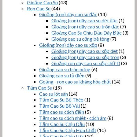
Gioăng Cao Su
(43)
Ron Cao Su
(44)
Gioăng (ron) dây cao su đặc
(14)
Gioăng (ron) dây cao su dẹt đặc
(1)
Gioăng (ron) dây cao su tròn đặc
(7)
Gioăng Cao Su Chịu Dầu Dây Đặc
(3)
Gioăng cao su cống bê tông
(7)
Gioăng (ron) dây cao su xốp
(8)
Gioăng (ron) dây cao su xốp dẹt
(1)
Gioăng (ron) dây cao su xốp tròn
(3)
Gioăng ron dây cao su xốp chữ D
(3)
Gioăng cao su tròn oring
(6)
Gioăng cao su tủ điện
(9)
Goăng - ron cao su kháng hóa chất
(14)
Tấm Cao Su
(19)
Cao su lót sàn
(14)
Tấm Cao Su Bố Thép
(1)
Tấm Cao Su Bố Vải
(1)
Tấm cao su cách điện
(5)
Tấm cao su cách nhiệt - cách âm
(8)
Tấm Cao Su Chịu Dầu
(10)
Tấm Cao Su Chịu Hóa Chất
(10)
Tấm Cao Su Chịu Lực
(10)