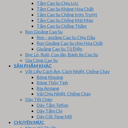
Tấm Cao Su Chịu Lực
Tấm Cao Su Kháng Hóa Chất
Tấm Cao Su Chống trơn Trượt
Tấm Cao Su Chống Mài Mòn
Tấm Cao Su Chống Thấm
Ron Gioăng Cao Su
Ron – gioăng Cao Su Chịu Dầu
Ron Gioăng Cao Su chịu Hóa Chất
Gioăng Cao Su Tủ Điện
Bọc Lô, Rulô, Con lăn, Bánh Xe Cao Su
Gia Công Cao Su
SẢN PHẨM KHÁC
Vật Liệu Cách Âm, Cách Nhiệt, Chống Cháy
Bông Khoáng
Bông Thủy Tinh
Bìa Amiang
Vải Chịu Nhiệt, Chống Cháy
Dây Tết Chèn
Dây Tẩm Teflon
Dây Tẩm Chì
Dây Cốt Tông Mỡ
CHUYÊN MỤC
Nhựa Kỹ Thuật