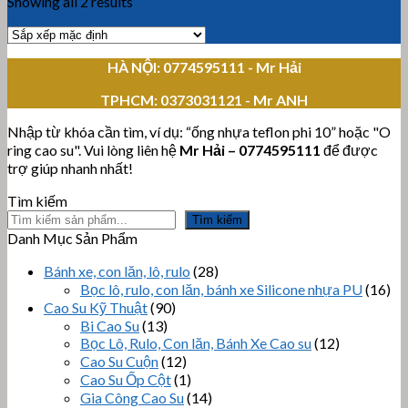
Showing all 2 results
HÀ NỘI: 0774595111
- Mr Hải
TPHCM:
0373031121 - Mr ANH
Nhập từ khóa cần tìm, ví dụ: “ống nhựa teflon phi 10” hoặc "O
ring cao su". Vui lòng liên hệ
Mr Hải
–
0774595111
để được
trợ giúp nhanh nhất!
Tìm kiếm
Tìm kiếm
Danh Mục Sản Phẩm
Bánh xe, con lăn, lô, rulo
(28)
Bọc lô, rulo, con lăn, bánh xe Silicone nhựa PU
(16)
Cao Su Kỹ Thuật
(90)
Bi Cao Su
(13)
Bọc Lô, Rulo, Con lăn, Bánh Xe Cao su
(12)
Cao Su Cuộn
(12)
Cao Su Ốp Cột
(1)
Gia Công Cao Su
(14)