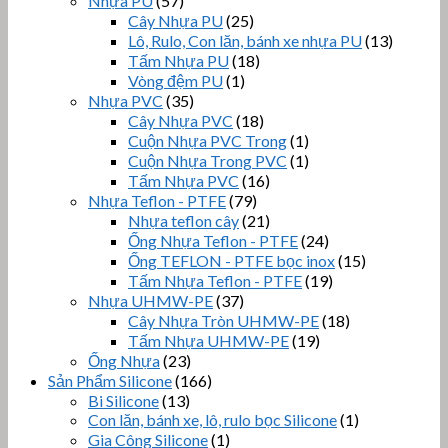
Nhựa PU
(57)
Cây Nhựa PU
(25)
Lô, Rulo, Con lăn, bánh xe nhựa PU
(13)
Tấm Nhựa PU
(18)
Vòng đệm PU
(1)
Nhựa PVC
(35)
Cây Nhựa PVC
(18)
Cuộn Nhựa PVC Trong
(1)
Cuộn Nhựa Trong PVC
(1)
Tấm Nhựa PVC
(16)
Nhựa Teflon - PTFE
(79)
Nhựa teflon cây
(21)
Ống Nhựa Teflon - PTFE
(24)
Ống TEFLON - PTFE bọc inox
(15)
Tấm Nhựa Teflon - PTFE
(19)
Nhựa UHMW-PE
(37)
Cây Nhựa Tròn UHMW-PE
(18)
Tấm Nhựa UHMW-PE
(19)
Ống Nhựa
(23)
Sản Phẩm Silicone
(166)
Bi Silicone
(13)
Con lăn, bánh xe, lô, rulo bọc Silicone
(1)
Gia Công Silicone
(1)