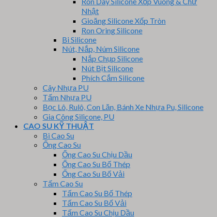
Ron Dây Silicone Xốp Vuông & Chữ
Nhật
Gioăng Silicone Xốp Tròn
Ron Oring Silicone
Bi Silicone
Nút, Nắp, Núm Silicone
Nắp Chụp Silicone
Nút Bịt Silicone
Phích Cắm Silicone
Cây Nhựa PU
Tấm Nhựa PU
Bọc Lô, Rulô, Con Lăn, Bánh Xe Nhựa Pu, Silicone
Gia Công Silicone, PU
CAO SU KỸ THUẬT
Bi Cao Su
Ống Cao Su
Ống Cao Su Chịu Dầu
Ống Cao Su Bố Thép
Ống Cao Su Bố Vải
Tấm Cao Su
Tấm Cao Su Bố Thép
Tấm Cao Su Bố Vải
Tấm Cao Su Chịu Dầu