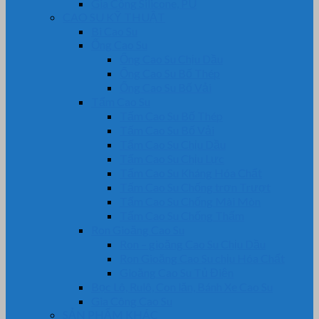
Gia Công Silicone, PU
CAO SU KỸ THUẬT
Bi Cao Su
Ống Cao Su
Ống Cao Su Chịu Dầu
Ống Cao Su Bố Thép
Ống Cao Su Bố Vải
Tấm Cao Su
Tấm Cao Su Bố Thép
Tấm Cao Su Bố Vải
Tấm Cao Su Chịu Dầu
Tấm Cao Su Chịu Lực
Tấm Cao Su Kháng Hóa Chất
Tấm Cao Su Chống trơn Trượt
Tấm Cao Su Chống Mài Mòn
Tấm Cao Su Chống Thấm
Ron Gioăng Cao Su
Ron – gioăng Cao Su Chịu Dầu
Ron Gioăng Cao Su chịu Hóa Chất
Gioăng Cao Su Tủ Điện
Bọc Lô, Rulô, Con lăn, Bánh Xe Cao Su
Gia Công Cao Su
SẢN PHẨM KHÁC