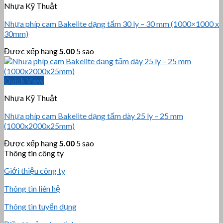
Nhựa Kỹ Thuật
Nhựa phíp cam Bakelite dạng tấm 30 ly – 30 mm (1000×1000 x
30mm)
Được xếp hạng
5.00
5 sao
Quick View
Nhựa Kỹ Thuật
Nhựa phíp cam Bakelite dạng tấm dày 25 ly – 25 mm
(1000x2000x25mm)
Được xếp hạng
5.00
5 sao
Thông tin công ty
Giới thiệu công ty
Thông tin liên hệ
Thông tin tuyển dụng