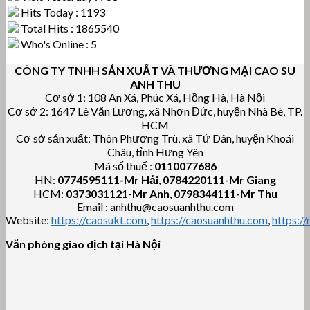
Hits Today : 1193
Total Hits : 1865540
Who's Online : 5
CÔNG TY TNHH SẢN XUẤT VÀ THƯƠNG MẠI CAO SU
ANH THU
Cơ sở 1: 108 An Xá, Phúc Xá, Hồng Hà, Hà Nội
Cơ sở 2: 1647 Lê Văn Lương, xã Nhơn Đức, huyện Nhà Bè, TP.
HCM
Cơ sở sản xuất: Thôn Phương Trù, xã Tứ Dân, huyện Khoái
Châu, tỉnh Hưng Yên
Mã số thuế :
0110077686
HN:
0774595111
-Mr Hải
,
0784220111-Mr Giang
HCM:
0373031121
-
Mr Anh
,
0798344111-Mr Thu
Email : anhthu@caosuanhthu.com
Website:
https://caosukt.com
,
https://caosuanhthu.com
,
https:/
Văn phòng giao dịch tại Hà Nội