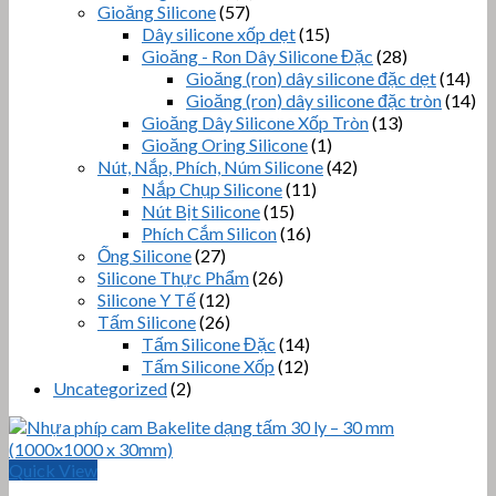
Gioăng Silicone
(57)
Dây silicone xốp dẹt
(15)
Gioăng - Ron Dây Silicone Đặc
(28)
Gioăng (ron) dây silicone đặc dẹt
(14)
Gioăng (ron) dây silicone đặc tròn
(14)
Gioăng Dây Silicone Xốp Tròn
(13)
Gioăng Oring Silicone
(1)
Nút, Nắp, Phích, Núm Silicone
(42)
Nắp Chụp Silicone
(11)
Nút Bịt Silicone
(15)
Phích Cắm Silicon
(16)
Ống Silicone
(27)
Silicone Thực Phẩm
(26)
Silicone Y Tế
(12)
Tấm Silicone
(26)
Tấm Silicone Đặc
(14)
Tấm Silicone Xốp
(12)
Uncategorized
(2)
Quick View