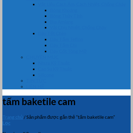
Vật Liệu Cách Âm, Cách Nhiệt, Chống Cháy
Bông Khoáng
Bông Thủy Tinh
Bìa Amiang
Vải Chịu Nhiệt, Chống Cháy
Dây Tết Chèn
Dây Tẩm Teflon
Dây Tẩm Chì
Dây Cốt Tông Mỡ
CHUYÊN MỤC
Nhựa Kỹ Thuật
Cao Su Kỹ Thuật
Silicone
TIN TỨC
LIÊN HỆ
tấm baketile cam
Trang chủ
/
Sản phẩm được gắn thẻ “tấm baketile cam”
Lọc