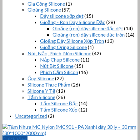
Gia Công Silicone
(1)
Gioăng Silicone
(57)
Dây silicone xốp dẹt
(15)
Gioăng - Ron Dây Silicone Đặc
(28)
Gioăng (ron) dây silicone đặc dẹt
(14)
Gioăng (ron) dây silicone đặc tròn
(14)
Gioăng Dây Silicone Xốp Tròn
(13)
Gioăng Oring Silicone
(1)
Nút, Nắp, Phích, Núm Silicone
(42)
Nắp Chụp Silicone
(11)
Nút Bịt Silicone
(15)
Phích Cắm Silicon
(16)
Ống Silicone
(27)
Silicone Thực Phẩm
(26)
Silicone Y Tế
(12)
Tấm Silicone
(26)
Tấm Silicone Đặc
(14)
Tấm Silicone Xốp
(12)
Uncategorized
(2)
Quick View