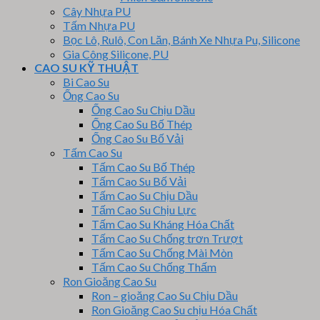
Cây Nhựa PU
Tấm Nhựa PU
Bọc Lô, Rulô, Con Lăn, Bánh Xe Nhựa Pu, Silicone
Gia Công Silicone, PU
CAO SU KỸ THUẬT
Bi Cao Su
Ống Cao Su
Ống Cao Su Chịu Dầu
Ống Cao Su Bố Thép
Ống Cao Su Bố Vải
Tấm Cao Su
Tấm Cao Su Bố Thép
Tấm Cao Su Bố Vải
Tấm Cao Su Chịu Dầu
Tấm Cao Su Chịu Lực
Tấm Cao Su Kháng Hóa Chất
Tấm Cao Su Chống trơn Trượt
Tấm Cao Su Chống Mài Mòn
Tấm Cao Su Chống Thấm
Ron Gioăng Cao Su
Ron – gioăng Cao Su Chịu Dầu
Ron Gioăng Cao Su chịu Hóa Chất