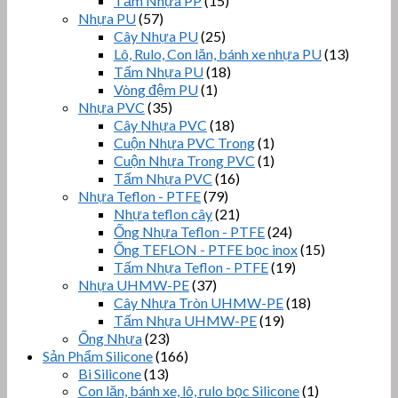
Tấm Nhựa PP
(15)
Nhựa PU
(57)
Cây Nhựa PU
(25)
Lô, Rulo, Con lăn, bánh xe nhựa PU
(13)
Tấm Nhựa PU
(18)
Vòng đệm PU
(1)
Nhựa PVC
(35)
Cây Nhựa PVC
(18)
Cuộn Nhựa PVC Trong
(1)
Cuộn Nhựa Trong PVC
(1)
Tấm Nhựa PVC
(16)
Nhựa Teflon - PTFE
(79)
Nhựa teflon cây
(21)
Ống Nhựa Teflon - PTFE
(24)
Ống TEFLON - PTFE bọc inox
(15)
Tấm Nhựa Teflon - PTFE
(19)
Nhựa UHMW-PE
(37)
Cây Nhựa Tròn UHMW-PE
(18)
Tấm Nhựa UHMW-PE
(19)
Ống Nhựa
(23)
Sản Phẩm Silicone
(166)
Bi Silicone
(13)
Con lăn, bánh xe, lô, rulo bọc Silicone
(1)