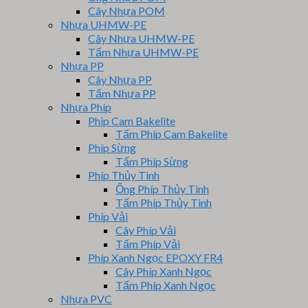
Cây Nhựa POM
Nhựa UHMW-PE
Cây Nhựa UHMW-PE
Tấm Nhựa UHMW-PE
Nhựa PP
Cây Nhựa PP
Tấm Nhựa PP
Nhựa Phíp
Phip Cam Bakelite
Tấm Phíp Cam Bakelite
Phíp Sừng
Tấm Phíp Sừng
Phíp Thủy Tinh
Ống Phíp Thủy Tinh
Tấm Phíp Thủy Tinh
Phíp Vải
Cây Phíp Vải
Tấm Phíp Vải
Phíp Xanh Ngọc EPOXY FR4
Cây Phíp Xanh Ngọc
Tấm Phíp Xanh Ngọc
Nhựa PVC