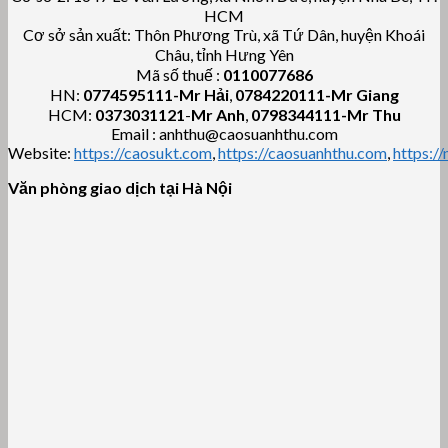
HCM
Cơ sở sản xuất: Thôn Phương Trù, xã Tứ Dân, huyện Khoái
Châu, tỉnh Hưng Yên
Mã số thuế :
0110077686
HN:
0774595111
-Mr Hải
,
0784220111-Mr Giang
HCM:
0373031121
-
Mr Anh
,
0798344111-Mr Thu
Email : anhthu@caosuanhthu.com
Website:
https://caosukt.com
,
https://caosuanhthu.com
,
https:/
Văn phòng giao dịch tại Hà Nội