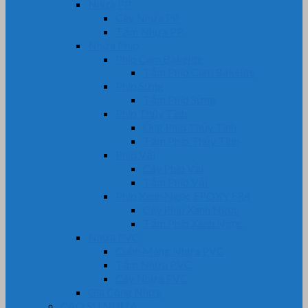
Nhựa PP
Cây Nhựa PP
Tấm Nhựa PP
Nhựa Phíp
Phip Cam Bakelite
Tấm Phíp Cam Bakelite
Phíp Sừng
Tấm Phíp Sừng
Phíp Thủy Tinh
Ống Phíp Thủy Tinh
Tấm Phíp Thủy Tinh
Phíp Vải
Cây Phíp Vải
Tấm Phíp Vải
Phíp Xanh Ngọc EPOXY FR4
Cây Phíp Xanh Ngọc
Tấm Phíp Xanh Ngọc
Nhựa PVC
Cuộn Màng Nhựa PVC
Tấm Nhựa PVC
Cây Nhựa PVC
Gia Công Nhựa
CAO SU NHỰA