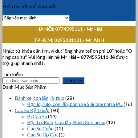
Hiển thị kết quả duy nhất
HÀ NỘI: 0774595111
- Mr Hải
TPHCM:
0373031121 - Mr ANH
Nhập từ khóa cần tìm, ví dụ: “ống nhựa teflon phi 10” hoặc "O
ring cao su". Vui lòng liên hệ
Mr Hải
–
0774595111
để được
trợ giúp nhanh nhất!
Tìm kiếm
Tìm kiếm
Danh Mục Sản Phẩm
Bánh xe, con lăn, lô, rulo
(28)
Bọc lô, rulo, con lăn, bánh xe Silicone nhựa PU
(16)
Cao Su Kỹ Thuật
(90)
Bi Cao Su
(13)
Bọc Lô, Rulo, Con lăn, Bánh Xe Cao su
(12)
Cao Su Cuộn
(12)
Cao Su Ốp Cột
(1)