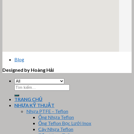
email google map
Blog
Designed by Hoàng Hải
Tìm
kiếm:
TRANG CHỦ
NHỰA KỸ THUẬT
Nhựa PTFE – Teflon
Ống Nhựa Teflon
Ống Teflon Bọc Lưới Inox
Cây Nhựa Teflon