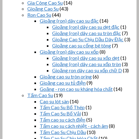
Gia Công Cao Su
(14)
Gioăng Cao Su
(43)
Ron Cao Su
(44)
Gioăng (ron) dây cao su đặc
(14)
Gioăng (ron) dây cao su dẹt đặc
(1)
Gioăng (ron) dây cao su tròn đặc
(7)
Gioăng Cao Su Chịu Dầu Dây Đặc
(3)
Gioăng cao su cống bê tông
(7)
Gioăng (ron) dây cao su xốp
(8)
Gioăng (ron) dây cao su xốp dẹt
(1)
Gioăng (ron) dây cao su xốp tròn
(3)
Gioăng ron dây cao su xốp chữ D
(3)
Gioăng cao su tròn oring
(6)
Gioăng cao su tủ điện
(9)
Goăng - ron cao su kháng hóa chất
(14)
Tấm Cao Su
(19)
Cao su lót sàn
(14)
Tấm Cao Su Bố Thép
(1)
Tấm Cao Su Bố Vải
(1)
Tấm cao su cách điện
(5)
Tấm cao su cách nhiệt - cách âm
(8)
Tấm Cao Su Chịu Dầu
(10)
Tấm Cao Su Chịu Hóa Chất
(10)