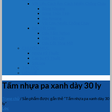
Vật Liệu Cách Âm, Cách Nhiệt, Chống Cháy
Bông Khoáng
Bông Thủy Tinh
Bìa Amiang
Vải Chịu Nhiệt, Chống Cháy
Dây Tết Chèn
Dây Tẩm Teflon
Dây Tẩm Chì
Dây Cốt Tông Mỡ
CHUYÊN MỤC
Nhựa Kỹ Thuật
Cao Su Kỹ Thuật
Silicone
TIN TỨC
LIÊN HỆ
Tấm nhựa pa xanh dày 30 ly
Trang chủ
/
Sản phẩm được gắn thẻ “Tấm nhựa pa xanh dày 30
ly”
Lọc