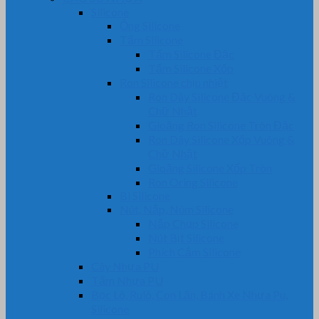
Silicone
Ống Silicone
Tấm Silicone
Tấm Silicone Đặc
Tấm Silicone Xốp
Ron Silicone chịu nhiệt
Ron Dây Silicone Đặc Vuông &
Chữ Nhật
Gioăng Ron Silicone Tròn Đặc
Ron Dây Silicone Xốp Vuông &
Chữ Nhật
Gioăng Silicone Xốp Tròn
Ron Oring Silicone
Bi Silicone
Nút, Nắp, Núm Silicone
Nắp Chụp Silicone
Nút Bịt Silicone
Phích Cắm Silicone
Cây Nhựa PU
Tấm Nhựa PU
Bọc Lô, Rulô, Con Lăn, Bánh Xe Nhựa Pu,
Silicone