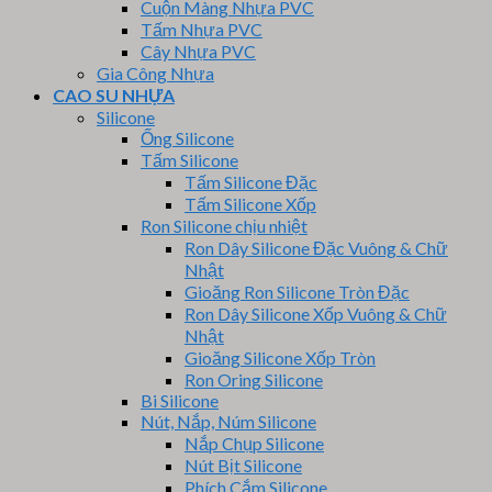
Cuộn Màng Nhựa PVC
Tấm Nhựa PVC
Cây Nhựa PVC
Gia Công Nhựa
CAO SU NHỰA
Silicone
Ống Silicone
Tấm Silicone
Tấm Silicone Đặc
Tấm Silicone Xốp
Ron Silicone chịu nhiệt
Ron Dây Silicone Đặc Vuông & Chữ
Nhật
Gioăng Ron Silicone Tròn Đặc
Ron Dây Silicone Xốp Vuông & Chữ
Nhật
Gioăng Silicone Xốp Tròn
Ron Oring Silicone
Bi Silicone
Nút, Nắp, Núm Silicone
Nắp Chụp Silicone
Nút Bịt Silicone
Phích Cắm Silicone