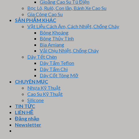
Gioăng Cao Su Tủ Điện
Bọc Lô, Rulô, Con lăn, Bánh Xe Cao Su
Gia Công Cao Su
SẢN PHẨM KHÁC
Vật Liệu Cách Âm, Cách Nhiệt, Chống Cháy
Bông Khoáng
Bông Thủy Tinh
Bìa Amiang
Vải Chịu Nhiệt, Chống Cháy
Dây Tết Chèn
Dây Tẩm Teflon
Dây Tẩm Chì
Dây Cốt Tông Mỡ
CHUYÊN MỤC
Nhựa Kỹ Thuật
Cao Su Kỹ Thuật
Silicone
TIN TỨC
LIÊN HỆ
Đăng nhập
Newsletter