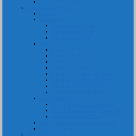
Gia Công Silicone, PU
CAO SU KỸ THUẬT
Bi Cao Su
Ống Cao Su
Ống Cao Su Chịu Dầu
Ống Cao Su Bố Thép
Ống Cao Su Bố Vải
Tấm Cao Su
Tấm Cao Su Bố Thép
Tấm Cao Su Bố Vải
Tấm Cao Su Chịu Dầu
Tấm Cao Su Chịu Lực
Tấm Cao Su Kháng Hóa Chất
Tấm Cao Su Chống trơn Trượt
Tấm Cao Su Chống Mài Mòn
Tấm Cao Su Chống Thấm
Ron Gioăng Cao Su
Ron – gioăng Cao Su Chịu Dầu
Ron Gioăng Cao Su chịu Hóa Chất
Gioăng Cao Su Tủ Điện
Bọc Lô, Rulô, Con lăn, Bánh Xe Cao Su
Gia Công Cao Su
SẢN PHẨM KHÁC