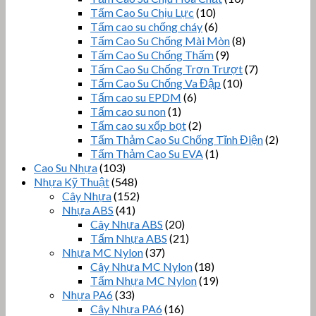
Tấm Cao Su Chịu Lực
(10)
Tấm cao su chống cháy
(6)
Tấm Cao Su Chống Mài Mòn
(8)
Tấm Cao Su Chống Thấm
(9)
Tấm Cao Su Chống Trơn Trượt
(7)
Tấm Cao Su Chống Va Đập
(10)
Tấm cao su EPDM
(6)
Tấm cao su non
(1)
Tấm cao su xốp bọt
(2)
Tấm Thảm Cao Su Chống Tĩnh Điện
(2)
Tấm Thảm Cao Su EVA
(1)
Cao Su Nhựa
(103)
Nhựa Kỹ Thuật
(548)
Cây Nhựa
(152)
Nhựa ABS
(41)
Cây Nhựa ABS
(20)
Tấm Nhựa ABS
(21)
Nhựa MC Nylon
(37)
Cây Nhựa MC Nylon
(18)
Tấm Nhựa MC Nylon
(19)
Nhựa PA6
(33)
Cây Nhựa PA6
(16)