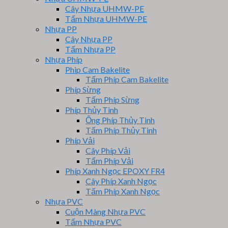
Cây Nhựa UHMW-PE
Tấm Nhựa UHMW-PE
Nhựa PP
Cây Nhựa PP
Tấm Nhựa PP
Nhựa Phíp
Phip Cam Bakelite
Tấm Phíp Cam Bakelite
Phíp Sừng
Tấm Phíp Sừng
Phíp Thủy Tinh
Ống Phíp Thủy Tinh
Tấm Phíp Thủy Tinh
Phíp Vải
Cây Phíp Vải
Tấm Phíp Vải
Phíp Xanh Ngọc EPOXY FR4
Cây Phíp Xanh Ngọc
Tấm Phíp Xanh Ngọc
Nhựa PVC
Cuộn Màng Nhựa PVC
Tấm Nhựa PVC