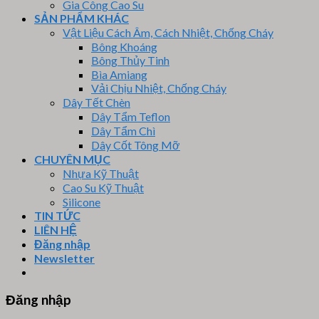
Gia Công Cao Su
SẢN PHẨM KHÁC
Vật Liệu Cách Âm, Cách Nhiệt, Chống Cháy
Bông Khoáng
Bông Thủy Tinh
Bìa Amiang
Vải Chịu Nhiệt, Chống Cháy
Dây Tết Chèn
Dây Tẩm Teflon
Dây Tẩm Chì
Dây Cốt Tông Mỡ
CHUYÊN MỤC
Nhựa Kỹ Thuật
Cao Su Kỹ Thuật
Silicone
TIN TỨC
LIÊN HỆ
Đăng nhập
Newsletter
Đăng nhập