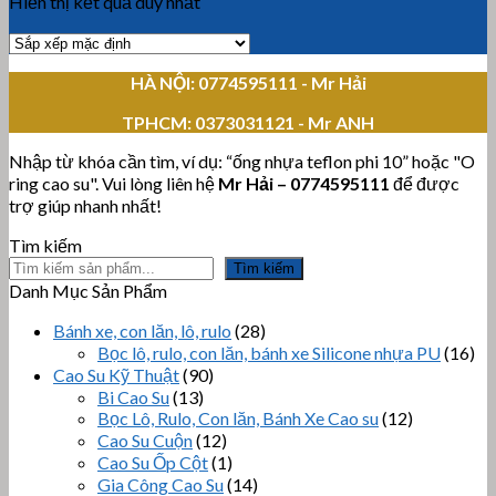
Hiển thị kết quả duy nhất
HÀ NỘI: 0774595111
- Mr Hải
TPHCM:
0373031121 - Mr ANH
Nhập từ khóa cần tìm, ví dụ: “ống nhựa teflon phi 10” hoặc "O
ring cao su". Vui lòng liên hệ
Mr Hải
–
0774595111
để được
trợ giúp nhanh nhất!
Tìm kiếm
Tìm kiếm
Danh Mục Sản Phẩm
Bánh xe, con lăn, lô, rulo
(28)
Bọc lô, rulo, con lăn, bánh xe Silicone nhựa PU
(16)
Cao Su Kỹ Thuật
(90)
Bi Cao Su
(13)
Bọc Lô, Rulo, Con lăn, Bánh Xe Cao su
(12)
Cao Su Cuộn
(12)
Cao Su Ốp Cột
(1)
Gia Công Cao Su
(14)