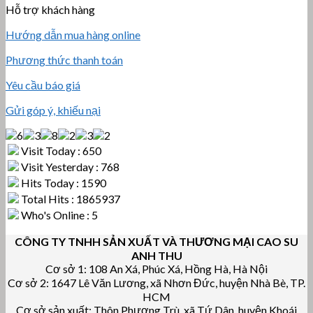
Hỗ trợ khách hàng
Hướng dẫn mua hàng online
Phương thức thanh toán
Yêu cầu báo giá
Gửi góp ý, khiếu nại
Visit Today : 650
Visit Yesterday : 768
Hits Today : 1590
Total Hits : 1865937
Who's Online : 5
CÔNG TY TNHH SẢN XUẤT VÀ THƯƠNG MẠI CAO SU
ANH THU
Cơ sở 1: 108 An Xá, Phúc Xá, Hồng Hà, Hà Nội
Cơ sở 2: 1647 Lê Văn Lương, xã Nhơn Đức, huyện Nhà Bè, TP.
HCM
Cơ sở sản xuất: Thôn Phương Trù, xã Tứ Dân, huyện Khoái