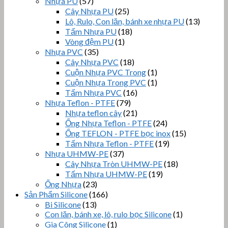
Nhựa PU
(57)
Cây Nhựa PU
(25)
Lô, Rulo, Con lăn, bánh xe nhựa PU
(13)
Tấm Nhựa PU
(18)
Vòng đệm PU
(1)
Nhựa PVC
(35)
Cây Nhựa PVC
(18)
Cuộn Nhựa PVC Trong
(1)
Cuộn Nhựa Trong PVC
(1)
Tấm Nhựa PVC
(16)
Nhựa Teflon - PTFE
(79)
Nhựa teflon cây
(21)
Ống Nhựa Teflon - PTFE
(24)
Ống TEFLON - PTFE bọc inox
(15)
Tấm Nhựa Teflon - PTFE
(19)
Nhựa UHMW-PE
(37)
Cây Nhựa Tròn UHMW-PE
(18)
Tấm Nhựa UHMW-PE
(19)
Ống Nhựa
(23)
Sản Phẩm Silicone
(166)
Bi Silicone
(13)
Con lăn, bánh xe, lô, rulo bọc Silicone
(1)
Gia Công Silicone
(1)