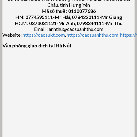
Châu, tỉnh Hưng Yên
Mã số thuế :
0110077686
HN:
0774595111
-Mr Hải
,
0784220111-Mr Giang
HCM:
0373031121
-
Mr Anh
,
0798344111-Mr Thu
Email : anhthu@caosuanhthu.com
Website:
https://caosukt.com
,
https://caosuanhthu.com
,
https:/
Văn phòng giao dịch tại Hà Nội