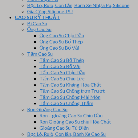
Bọc Lô, Rulô, Con Lăn, Bánh Xe Nhựa Pu, Silicone
Gia Công Silicone, PU
CAO SU KỸ THUẬT
Bi Cao Su
Ống Cao Su
Ống Cao Su Chịu Dầu
Ống Cao Su Bố Thép
Ống Cao Su Bố Vải
Tấm Cao Su
Tấm Cao Su Bố Thép
Tấm Cao Su Bố Vải
Tấm Cao Su Chịu Dầu
Tấm Cao Su Chịu Lực
Tấm Cao Su Kháng Hóa Chất
Tấm Cao Su Chống trơn Trượt
Tấm Cao Su Chống Mài Mòn
Tấm Cao Su Chống Thấm
Ron Gioăng Cao Su
Ron – gioăng Cao Su Chịu Dầu
Ron Gioăng Cao Su chịu Hóa Chất
Gioăng Cao Su Tủ Điện
Bọc Lô, Rulô, Con lăn, Bánh Xe Cao Su