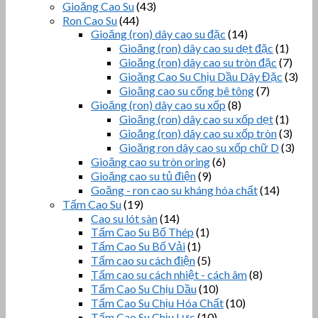
Gioăng Cao Su
(43)
Ron Cao Su
(44)
Gioăng (ron) dây cao su đặc
(14)
Gioăng (ron) dây cao su dẹt đặc
(1)
Gioăng (ron) dây cao su tròn đặc
(7)
Gioăng Cao Su Chịu Dầu Dây Đặc
(3)
Gioăng cao su cống bê tông
(7)
Gioăng (ron) dây cao su xốp
(8)
Gioăng (ron) dây cao su xốp dẹt
(1)
Gioăng (ron) dây cao su xốp tròn
(3)
Gioăng ron dây cao su xốp chữ D
(3)
Gioăng cao su tròn oring
(6)
Gioăng cao su tủ điện
(9)
Goăng - ron cao su kháng hóa chất
(14)
Tấm Cao Su
(19)
Cao su lót sàn
(14)
Tấm Cao Su Bố Thép
(1)
Tấm Cao Su Bố Vải
(1)
Tấm cao su cách điện
(5)
Tấm cao su cách nhiệt - cách âm
(8)
Tấm Cao Su Chịu Dầu
(10)
Tấm Cao Su Chịu Hóa Chất
(10)
Tấm Cao Su Chịu Lực
(10)