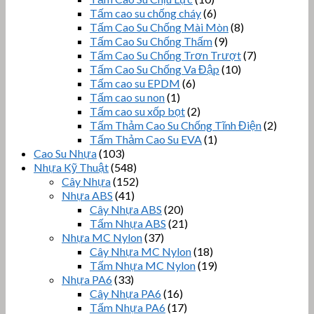
Tấm cao su chống cháy
(6)
Tấm Cao Su Chống Mài Mòn
(8)
Tấm Cao Su Chống Thấm
(9)
Tấm Cao Su Chống Trơn Trượt
(7)
Tấm Cao Su Chống Va Đập
(10)
Tấm cao su EPDM
(6)
Tấm cao su non
(1)
Tấm cao su xốp bọt
(2)
Tấm Thảm Cao Su Chống Tĩnh Điện
(2)
Tấm Thảm Cao Su EVA
(1)
Cao Su Nhựa
(103)
Nhựa Kỹ Thuật
(548)
Cây Nhựa
(152)
Nhựa ABS
(41)
Cây Nhựa ABS
(20)
Tấm Nhựa ABS
(21)
Nhựa MC Nylon
(37)
Cây Nhựa MC Nylon
(18)
Tấm Nhựa MC Nylon
(19)
Nhựa PA6
(33)
Cây Nhựa PA6
(16)
Tấm Nhựa PA6
(17)