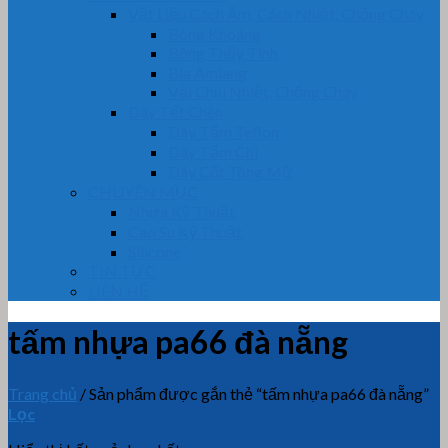
Vật Liệu Cách Âm, Cách Nhiệt, Chống Cháy
Bông Khoáng
Bông Thủy Tinh
Bìa Amiang
Vải Chịu Nhiệt, Chống Cháy
Dây Tết Chèn
Dây Tẩm Teflon
Dây Tẩm Chì
Dây Cốt Tông Mỡ
CHUYÊN MỤC
Nhựa Kỹ Thuật
Cao Su Kỹ Thuật
Silicone
TIN TỨC
LIÊN HỆ
tấm nhựa pa66 đà nẵng
Trang chủ
/
Sản phẩm được gắn thẻ “tấm nhựa pa66 đà nẵng”
Lọc