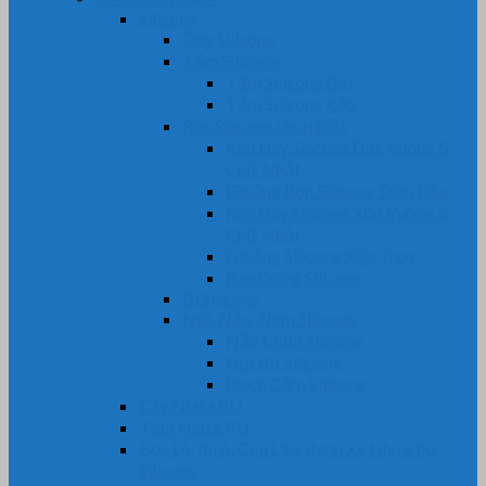
Silicone
Ống Silicone
Tấm Silicone
Tấm Silicone Đặc
Tấm Silicone Xốp
Ron Silicone chịu nhiệt
Ron Dây Silicone Đặc Vuông &
Chữ Nhật
Gioăng Ron Silicone Tròn Đặc
Ron Dây Silicone Xốp Vuông &
Chữ Nhật
Gioăng Silicone Xốp Tròn
Ron Oring Silicone
Bi Silicone
Nút, Nắp, Núm Silicone
Nắp Chụp Silicone
Nút Bịt Silicone
Phích Cắm Silicone
Cây Nhựa PU
Tấm Nhựa PU
Bọc Lô, Rulô, Con Lăn, Bánh Xe Nhựa Pu,
Silicone