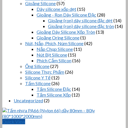
Gioăng Silicone
(57)
Dây silicone xốp dẹt
(15)
Gioăng - Ron Dây Silicone Đặc
(28)
Gioăng (ron) dây silicone đặc dẹt
(14)
Gioăng (ron) dây silicone đặc tròn
(14)
Gioăng Dây Silicone Xốp Tròn
(13)
Gioăng Oring Silicone
(1)
Nút, Nắp, Phích, Núm Silicone
(42)
Nắp Chụp Silicone
(11)
Nút Bịt Silicone
(15)
Phích Cắm Silicon
(16)
Ống Silicone
(27)
Silicone Thực Phẩm
(26)
Silicone Y Tế
(12)
Tấm Silicone
(26)
Tấm Silicone Đặc
(14)
Tấm Silicone Xốp
(12)
Uncategorized
(2)
Quick View