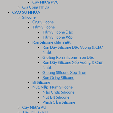
Cây Nhựa PVC
Gia Công Nhựa
CAO SU NHỰA
Silicone
Ống Silicone
Tấm Silicone
Tấm Silicone Đặc
Tấm Silicone Xốp
Ron Silicone chịu nhiệt
Ron Dây Silicone Đặc Vuông & Chữ
Nhật
Gioăng Ron Silicone Tròn Đặc
Ron Dây Silicone Xốp Vuông & Chữ
Nhật
Gioăng Silicone Xốp Tròn
Ron Oring Silicone
Bi Silicone
Nút, Nắp, Núm Silicone
Nắp Chụp Silicone
Nút Bịt Silicone
Phích Cắm Silicone
Cây Nhựa PU
Tấm Nhựa PU