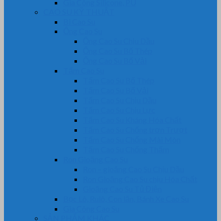
Gia Công Silicone, PU
CAO SU KỸ THUẬT
Bi Cao Su
Ống Cao Su
Ống Cao Su Chịu Dầu
Ống Cao Su Bố Thép
Ống Cao Su Bố Vải
Tấm Cao Su
Tấm Cao Su Bố Thép
Tấm Cao Su Bố Vải
Tấm Cao Su Chịu Dầu
Tấm Cao Su Chịu Lực
Tấm Cao Su Kháng Hóa Chất
Tấm Cao Su Chống trơn Trượt
Tấm Cao Su Chống Mài Mòn
Tấm Cao Su Chống Thấm
Ron Gioăng Cao Su
Ron – gioăng Cao Su Chịu Dầu
Ron Gioăng Cao Su chịu Hóa Chất
Gioăng Cao Su Tủ Điện
Bọc Lô, Rulô, Con lăn, Bánh Xe Cao Su
Gia Công Cao Su
SẢN PHẨM KHÁC