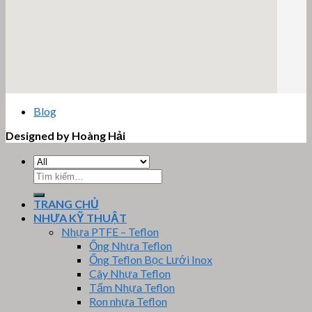
email google map
Blog
Designed by Hoàng Hải
Tìm
kiếm:
TRANG CHỦ
NHỰA KỸ THUẬT
Nhựa PTFE – Teflon
Ống Nhựa Teflon
Ống Teflon Bọc Lưới Inox
Cây Nhựa Teflon
Tấm Nhựa Teflon
Ron nhựa Teflon