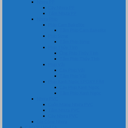
Nhựa PP
Cây Nhựa PP
Tấm Nhựa PP
Nhựa Phíp
Phip Cam Bakelite
Tấm Phíp Cam Bakelite
Phíp Sừng
Tấm Phíp Sừng
Phíp Thủy Tinh
Ống Phíp Thủy Tinh
Tấm Phíp Thủy Tinh
Phíp Vải
Cây Phíp Vải
Tấm Phíp Vải
Phíp Xanh Ngọc EPOXY FR4
Cây Phíp Xanh Ngọc
Tấm Phíp Xanh Ngọc
Nhựa PVC
Cuộn Màng Nhựa PVC
Tấm Nhựa PVC
Cây Nhựa PVC
Gia Công Nhựa
CAO SU NHỰA