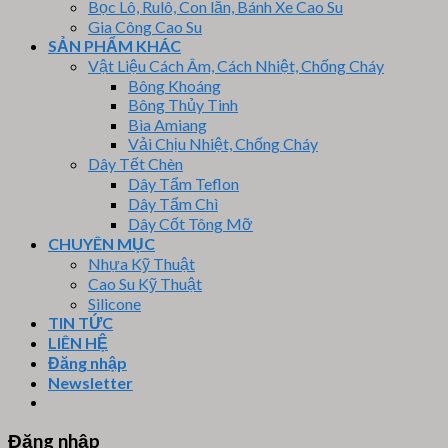
Bọc Lô, Rulô, Con lăn, Bánh Xe Cao Su
Gia Công Cao Su
SẢN PHẨM KHÁC
Vật Liệu Cách Âm, Cách Nhiệt, Chống Cháy
Bông Khoáng
Bông Thủy Tinh
Bìa Amiang
Vải Chịu Nhiệt, Chống Cháy
Dây Tết Chèn
Dây Tẩm Teflon
Dây Tẩm Chì
Dây Cốt Tông Mỡ
CHUYÊN MỤC
Nhựa Kỹ Thuật
Cao Su Kỹ Thuật
Silicone
TIN TỨC
LIÊN HỆ
Đăng nhập
Newsletter
Đăng nhập