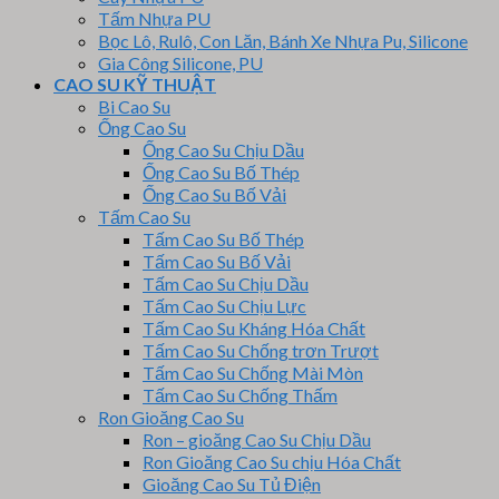
Tấm Nhựa PU
Bọc Lô, Rulô, Con Lăn, Bánh Xe Nhựa Pu, Silicone
Gia Công Silicone, PU
CAO SU KỸ THUẬT
Bi Cao Su
Ống Cao Su
Ống Cao Su Chịu Dầu
Ống Cao Su Bố Thép
Ống Cao Su Bố Vải
Tấm Cao Su
Tấm Cao Su Bố Thép
Tấm Cao Su Bố Vải
Tấm Cao Su Chịu Dầu
Tấm Cao Su Chịu Lực
Tấm Cao Su Kháng Hóa Chất
Tấm Cao Su Chống trơn Trượt
Tấm Cao Su Chống Mài Mòn
Tấm Cao Su Chống Thấm
Ron Gioăng Cao Su
Ron – gioăng Cao Su Chịu Dầu
Ron Gioăng Cao Su chịu Hóa Chất
Gioăng Cao Su Tủ Điện