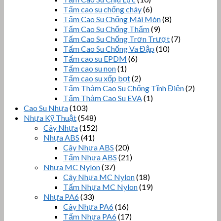
Tấm cao su chống cháy
(6)
Tấm Cao Su Chống Mài Mòn
(8)
Tấm Cao Su Chống Thấm
(9)
Tấm Cao Su Chống Trơn Trượt
(7)
Tấm Cao Su Chống Va Đập
(10)
Tấm cao su EPDM
(6)
Tấm cao su non
(1)
Tấm cao su xốp bọt
(2)
Tấm Thảm Cao Su Chống Tĩnh Điện
(2)
Tấm Thảm Cao Su EVA
(1)
Cao Su Nhựa
(103)
Nhựa Kỹ Thuật
(548)
Cây Nhựa
(152)
Nhựa ABS
(41)
Cây Nhựa ABS
(20)
Tấm Nhựa ABS
(21)
Nhựa MC Nylon
(37)
Cây Nhựa MC Nylon
(18)
Tấm Nhựa MC Nylon
(19)
Nhựa PA6
(33)
Cây Nhựa PA6
(16)
Tấm Nhựa PA6
(17)