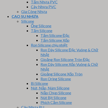
Tấm Nhựa PVC
Cây Nhựa PVC
Gia Công Nhựa
CAO SU NHỰA
Silicone
Ống Silicone
Tấm Silicone
Tấm Silicone Đặc
Tấm Silicone Xốp
Ron Silicone chịu nhiệt
Ron Dây Silicone Đặc Vuông & Chữ
Nhật
Gioăng Ron Silicone Tròn Đặc
Ron Dây Silicone Xốp Vuông & Chữ
Nhật
Gioăng Silicone Xốp Tròn
Ron Oring Silicone
Bi Silicone
Nút, Nắp, Núm Silicone
Nắp Chụp Silicone
Nút Bịt Silicone
Phích Cắm Silicone
Cây Nhựa PU