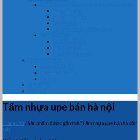
Vật Liệu Cách Âm, Cách Nhiệt, Chống Cháy
Bông Khoáng
Bông Thủy Tinh
Bìa Amiang
Vải Chịu Nhiệt, Chống Cháy
Dây Tết Chèn
Dây Tẩm Teflon
Dây Tẩm Chì
Dây Cốt Tông Mỡ
CHUYÊN MỤC
Nhựa Kỹ Thuật
Cao Su Kỹ Thuật
Silicone
TIN TỨC
LIÊN HỆ
Tấm nhựa upe bán hà nội
Trang chủ
/
Sản phẩm được gắn thẻ “Tấm nhựa upe bán hà nội”
Lọc