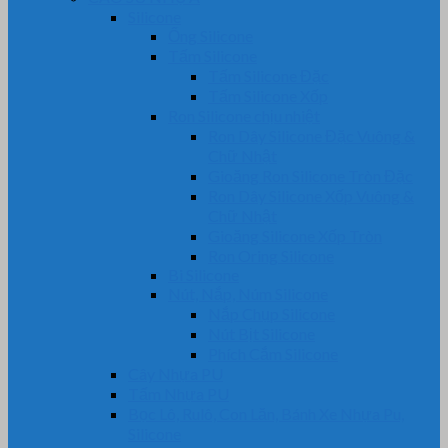
Silicone
Ống Silicone
Tấm Silicone
Tấm Silicone Đặc
Tấm Silicone Xốp
Ron Silicone chịu nhiệt
Ron Dây Silicone Đặc Vuông &
Chữ Nhật
Gioăng Ron Silicone Tròn Đặc
Ron Dây Silicone Xốp Vuông &
Chữ Nhật
Gioăng Silicone Xốp Tròn
Ron Oring Silicone
Bi Silicone
Nút, Nắp, Núm Silicone
Nắp Chụp Silicone
Nút Bịt Silicone
Phích Cắm Silicone
Cây Nhựa PU
Tấm Nhựa PU
Bọc Lô, Rulô, Con Lăn, Bánh Xe Nhựa Pu,
Silicone