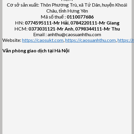
Cơ sở sản xuất: Thôn Phương Trù, xã Tứ Dân, huyện Khoái
Châu, tỉnh Hưng Yên
Mã số thuế :
0110077686
HN:
0774595111
-Mr Hải
,
0784220111-Mr Giang
HCM:
0373031121
-
Mr Anh
,
0798344111-Mr Thu
Email : anhthu@caosuanhthu.com
Website:
https://caosukt.com
,
https://caosuanhthu.com
,
https:/
Văn phòng giao dịch tại Hà Nội