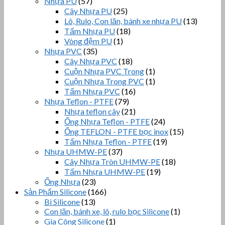
Nhựa PU
(57)
Cây Nhựa PU
(25)
Lô, Rulo, Con lăn, bánh xe nhựa PU
(13)
Tấm Nhựa PU
(18)
Vòng đệm PU
(1)
Nhựa PVC
(35)
Cây Nhựa PVC
(18)
Cuộn Nhựa PVC Trong
(1)
Cuộn Nhựa Trong PVC
(1)
Tấm Nhựa PVC
(16)
Nhựa Teflon - PTFE
(79)
Nhựa teflon cây
(21)
Ống Nhựa Teflon - PTFE
(24)
Ống TEFLON - PTFE bọc inox
(15)
Tấm Nhựa Teflon - PTFE
(19)
Nhựa UHMW-PE
(37)
Cây Nhựa Tròn UHMW-PE
(18)
Tấm Nhựa UHMW-PE
(19)
Ống Nhựa
(23)
Sản Phẩm Silicone
(166)
Bi Silicone
(13)
Con lăn, bánh xe, lô, rulo bọc Silicone
(1)
Gia Công Silicone
(1)