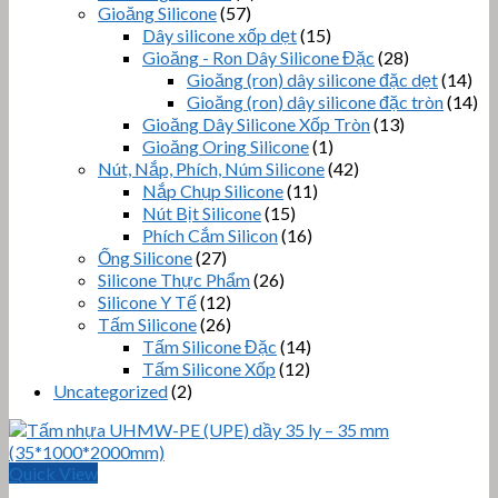
Gioăng Silicone
(57)
Dây silicone xốp dẹt
(15)
Gioăng - Ron Dây Silicone Đặc
(28)
Gioăng (ron) dây silicone đặc dẹt
(14)
Gioăng (ron) dây silicone đặc tròn
(14)
Gioăng Dây Silicone Xốp Tròn
(13)
Gioăng Oring Silicone
(1)
Nút, Nắp, Phích, Núm Silicone
(42)
Nắp Chụp Silicone
(11)
Nút Bịt Silicone
(15)
Phích Cắm Silicon
(16)
Ống Silicone
(27)
Silicone Thực Phẩm
(26)
Silicone Y Tế
(12)
Tấm Silicone
(26)
Tấm Silicone Đặc
(14)
Tấm Silicone Xốp
(12)
Uncategorized
(2)
Quick View