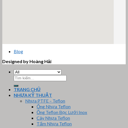
email google map
Blog
Designed by Hoàng Hải
Tìm
kiếm:
TRANG CHỦ
NHỰA KỸ THUẬT
Nhựa PTFE – Teflon
Ống Nhựa Teflon
Ống Teflon Bọc Lưới Inox
Cây Nhựa Teflon
Tấm Nhựa Teflon