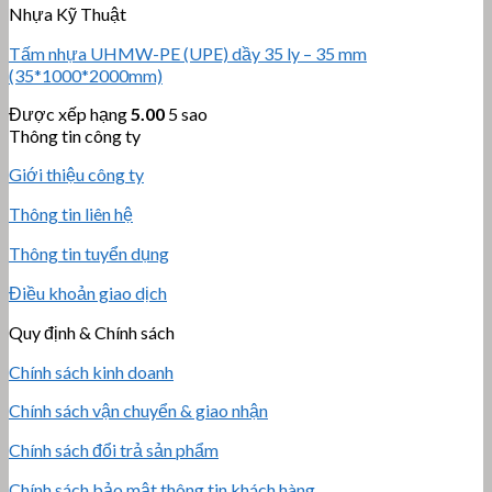
Nhựa Kỹ Thuật
Tấm nhựa UHMW-PE (UPE) dầy 35 ly – 35 mm
(35*1000*2000mm)
Được xếp hạng
5.00
5 sao
Thông tin công ty
Giới thiệu công ty
Thông tin liên hệ
Thông tin tuyển dụng
Điều khoản giao dịch
Quy định & Chính sách
Chính sách kinh doanh
Chính sách vận chuyển & giao nhận
Chính sách đổi trả sản phẩm
Chính sách bảo mật thông tin khách hàng