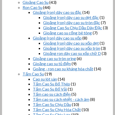
Gioăng Cao Su
(43)
Ron Cao Su
(44)
Gioăng (ron) dây cao su đặc
(14)
Gioăng (ron) dây cao su dẹt đặc
(1)
Gioăng (ron) dây cao su tròn đặc
(7)
Gioăng Cao Su Chịu Dầu Dây Đặc
(3)
Gioăng cao su cống bê tông
(7)
Gioăng (ron) dây cao su xốp
(8)
Gioăng (ron) dây cao su xốp dẹt
(1)
Gioăng (ron) dây cao su xốp tròn
(3)
Gioăng ron dây cao su xốp chữ D
(3)
Gioăng cao su tròn oring
(6)
Gioăng cao su tủ điện
(9)
Goăng - ron cao su kháng hóa chất
(14)
Tấm Cao Su
(19)
Cao su lót sàn
(14)
Tấm Cao Su Bố Thép
(1)
Tấm Cao Su Bố Vải
(1)
Tấm cao su cách điện
(5)
Tấm cao su cách nhiệt - cách âm
(8)
Tấm Cao Su Chịu Dầu
(10)
Tấm Cao Su Chịu Hóa Chất
(10)
Tấm Cao Su Chịu Lực
(10)