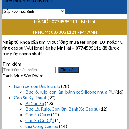
Hiển thị kết quả duy nhất
HÀ NỘI: 0774595111
- Mr Hải
TPHCM:
0373031121 - Mr ANH
Nhập từ khóa cần tìm, ví dụ: “ống nhựa teflon phi 10” hoặc "O
ring cao su". Vui lòng liên hệ
Mr Hải
–
0774595111
để được
trợ giúp nhanh nhất!
Tìm kiếm
Tìm kiếm
Danh Mục Sản Phẩm
Bánh xe, con lăn, lô, rulo
(28)
Bọc lô, rulo, con lăn, bánh xe Silicone nhựa PU
(16)
Cao Su Kỹ Thuật
(90)
Bi Cao Su
(13)
Bọc Lô, Rulo, Con lăn, Bánh Xe Cao su
(12)
Cao Su Cuộn
(12)
Cao Su Ốp Cột
(1)
Gia Công Cao Su
(14)