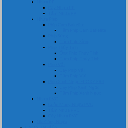
Nhựa PP
Cây Nhựa PP
Tấm Nhựa PP
Nhựa Phíp
Phip Cam Bakelite
Tấm Phíp Cam Bakelite
Phíp Sừng
Tấm Phíp Sừng
Phíp Thủy Tinh
Ống Phíp Thủy Tinh
Tấm Phíp Thủy Tinh
Phíp Vải
Cây Phíp Vải
Tấm Phíp Vải
Phíp Xanh Ngọc EPOXY FR4
Cây Phíp Xanh Ngọc
Tấm Phíp Xanh Ngọc
Nhựa PVC
Cuộn Màng Nhựa PVC
Tấm Nhựa PVC
Cây Nhựa PVC
Gia Công Nhựa
CAO SU NHỰA