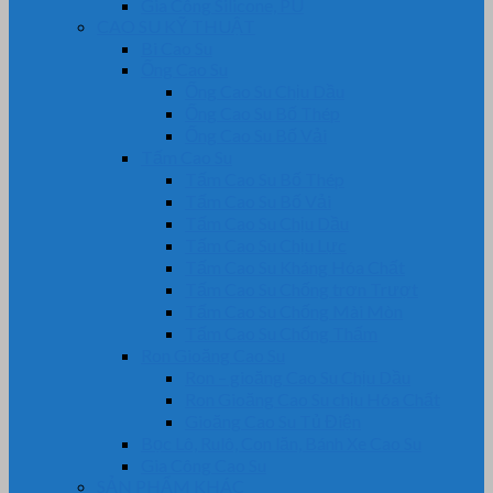
Gia Công Silicone, PU
CAO SU KỸ THUẬT
Bi Cao Su
Ống Cao Su
Ống Cao Su Chịu Dầu
Ống Cao Su Bố Thép
Ống Cao Su Bố Vải
Tấm Cao Su
Tấm Cao Su Bố Thép
Tấm Cao Su Bố Vải
Tấm Cao Su Chịu Dầu
Tấm Cao Su Chịu Lực
Tấm Cao Su Kháng Hóa Chất
Tấm Cao Su Chống trơn Trượt
Tấm Cao Su Chống Mài Mòn
Tấm Cao Su Chống Thấm
Ron Gioăng Cao Su
Ron – gioăng Cao Su Chịu Dầu
Ron Gioăng Cao Su chịu Hóa Chất
Gioăng Cao Su Tủ Điện
Bọc Lô, Rulô, Con lăn, Bánh Xe Cao Su
Gia Công Cao Su
SẢN PHẨM KHÁC