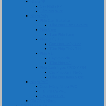
Nhựa PP
Cây Nhựa PP
Tấm Nhựa PP
Nhựa Phíp
Phip Cam Bakelite
Tấm Phíp Cam Bakelite
Phíp Sừng
Tấm Phíp Sừng
Phíp Thủy Tinh
Ống Phíp Thủy Tinh
Tấm Phíp Thủy Tinh
Phíp Vải
Cây Phíp Vải
Tấm Phíp Vải
Phíp Xanh Ngọc EPOXY FR4
Cây Phíp Xanh Ngọc
Tấm Phíp Xanh Ngọc
Nhựa PVC
Cuộn Màng Nhựa PVC
Tấm Nhựa PVC
Cây Nhựa PVC
Gia Công Nhựa
CAO SU NHỰA