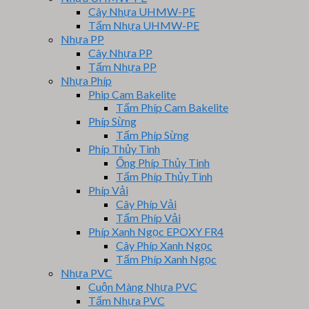
Cây Nhựa UHMW-PE
Tấm Nhựa UHMW-PE
Nhựa PP
Cây Nhựa PP
Tấm Nhựa PP
Nhựa Phíp
Phip Cam Bakelite
Tấm Phíp Cam Bakelite
Phíp Sừng
Tấm Phíp Sừng
Phíp Thủy Tinh
Ống Phíp Thủy Tinh
Tấm Phíp Thủy Tinh
Phíp Vải
Cây Phíp Vải
Tấm Phíp Vải
Phíp Xanh Ngọc EPOXY FR4
Cây Phíp Xanh Ngọc
Tấm Phíp Xanh Ngọc
Nhựa PVC
Cuộn Màng Nhựa PVC
Tấm Nhựa PVC