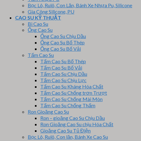
Bọc Lô, Rulô, Con Lăn, Bánh Xe Nhựa Pu, Silicone
Gia Công Silicone, PU
CAO SU KỸ THUẬT
Bi Cao Su
Ống Cao Su
Ống Cao Su Chịu Dầu
Ống Cao Su Bố Thép
Ống Cao Su Bố Vải
Tấm Cao Su
Tấm Cao Su Bố Thép
Tấm Cao Su Bố Vải
Tấm Cao Su Chịu Dầu
Tấm Cao Su Chịu Lực
Tấm Cao Su Kháng Hóa Chất
Tấm Cao Su Chống trơn Trượt
Tấm Cao Su Chống Mài Mòn
Tấm Cao Su Chống Thấm
Ron Gioăng Cao Su
Ron – gioăng Cao Su Chịu Dầu
Ron Gioăng Cao Su chịu Hóa Chất
Gioăng Cao Su Tủ Điện
Bọc Lô, Rulô, Con lăn, Bánh Xe Cao Su