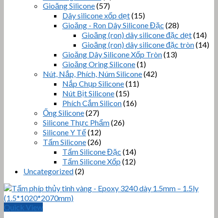
Gioăng Silicone
(57)
Dây silicone xốp dẹt
(15)
Gioăng - Ron Dây Silicone Đặc
(28)
Gioăng (ron) dây silicone đặc dẹt
(14)
Gioăng (ron) dây silicone đặc tròn
(14)
Gioăng Dây Silicone Xốp Tròn
(13)
Gioăng Oring Silicone
(1)
Nút, Nắp, Phích, Núm Silicone
(42)
Nắp Chụp Silicone
(11)
Nút Bịt Silicone
(15)
Phích Cắm Silicon
(16)
Ống Silicone
(27)
Silicone Thực Phẩm
(26)
Silicone Y Tế
(12)
Tấm Silicone
(26)
Tấm Silicone Đặc
(14)
Tấm Silicone Xốp
(12)
Uncategorized
(2)
Quick View