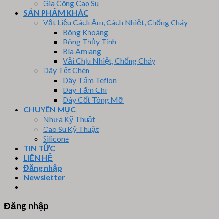
Gia Công Cao Su
SẢN PHẨM KHÁC
Vật Liệu Cách Âm, Cách Nhiệt, Chống Cháy
Bông Khoáng
Bông Thủy Tinh
Bìa Amiang
Vải Chịu Nhiệt, Chống Cháy
Dây Tết Chèn
Dây Tẩm Teflon
Dây Tẩm Chì
Dây Cốt Tông Mỡ
CHUYÊN MỤC
Nhựa Kỹ Thuật
Cao Su Kỹ Thuật
Silicone
TIN TỨC
LIÊN HỆ
Đăng nhập
Newsletter
Đăng nhập