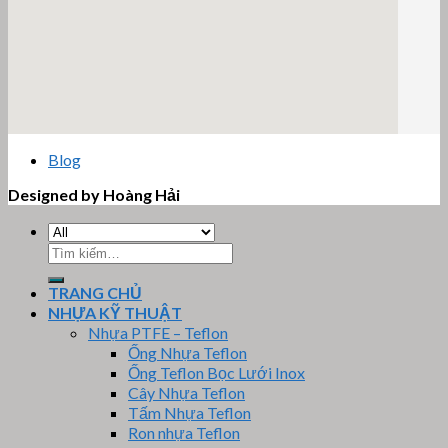
email google map
Blog
Designed by Hoàng Hải
Tìm
kiếm:
TRANG CHỦ
NHỰA KỸ THUẬT
Nhựa PTFE – Teflon
Ống Nhựa Teflon
Ống Teflon Bọc Lưới Inox
Cây Nhựa Teflon
Tấm Nhựa Teflon
Ron nhựa Teflon