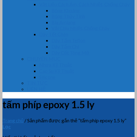
Vật Liệu Cách Âm, Cách Nhiệt, Chống Cháy
Bông Khoáng
Bông Thủy Tinh
Bìa Amiang
Vải Chịu Nhiệt, Chống Cháy
Dây Tết Chèn
Dây Tẩm Teflon
Dây Tẩm Chì
Dây Cốt Tông Mỡ
CHUYÊN MỤC
Nhựa Kỹ Thuật
Cao Su Kỹ Thuật
Silicone
TIN TỨC
LIÊN HỆ
tấm phíp epoxy 1.5 ly
Trang chủ
/
Sản phẩm được gắn thẻ “tấm phíp epoxy 1.5 ly”
Lọc