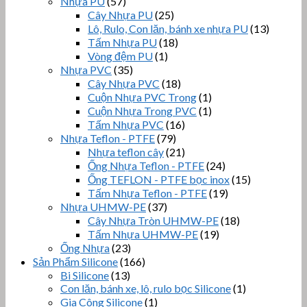
Nhựa PU
(57)
Cây Nhựa PU
(25)
Lô, Rulo, Con lăn, bánh xe nhựa PU
(13)
Tấm Nhựa PU
(18)
Vòng đệm PU
(1)
Nhựa PVC
(35)
Cây Nhựa PVC
(18)
Cuộn Nhựa PVC Trong
(1)
Cuộn Nhựa Trong PVC
(1)
Tấm Nhựa PVC
(16)
Nhựa Teflon - PTFE
(79)
Nhựa teflon cây
(21)
Ống Nhựa Teflon - PTFE
(24)
Ống TEFLON - PTFE bọc inox
(15)
Tấm Nhựa Teflon - PTFE
(19)
Nhựa UHMW-PE
(37)
Cây Nhựa Tròn UHMW-PE
(18)
Tấm Nhựa UHMW-PE
(19)
Ống Nhựa
(23)
Sản Phẩm Silicone
(166)
Bi Silicone
(13)
Con lăn, bánh xe, lô, rulo bọc Silicone
(1)
Gia Công Silicone
(1)