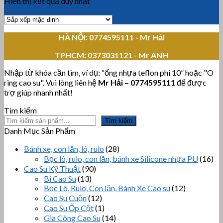
Hiển thị kết quả duy nhất
HÀ NỘI: 0774595111
- Mr Hải
TPHCM:
0373031121 - Mr ANH
Nhập từ khóa cần tìm, ví dụ: “ống nhựa teflon phi 10” hoặc "O
ring cao su". Vui lòng liên hệ
Mr Hải
–
0774595111
để được
trợ giúp nhanh nhất!
Tìm kiếm
Tìm kiếm
Danh Mục Sản Phẩm
Bánh xe, con lăn, lô, rulo
(28)
Bọc lô, rulo, con lăn, bánh xe Silicone nhựa PU
(16)
Cao Su Kỹ Thuật
(90)
Bi Cao Su
(13)
Bọc Lô, Rulo, Con lăn, Bánh Xe Cao su
(12)
Cao Su Cuộn
(12)
Cao Su Ốp Cột
(1)
Gia Công Cao Su
(14)