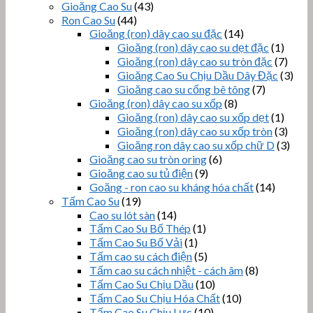
Gioăng Cao Su
(43)
Ron Cao Su
(44)
Gioăng (ron) dây cao su đặc
(14)
Gioăng (ron) dây cao su dẹt đặc
(1)
Gioăng (ron) dây cao su tròn đặc
(7)
Gioăng Cao Su Chịu Dầu Dây Đặc
(3)
Gioăng cao su cống bê tông
(7)
Gioăng (ron) dây cao su xốp
(8)
Gioăng (ron) dây cao su xốp dẹt
(1)
Gioăng (ron) dây cao su xốp tròn
(3)
Gioăng ron dây cao su xốp chữ D
(3)
Gioăng cao su tròn oring
(6)
Gioăng cao su tủ điện
(9)
Goăng - ron cao su kháng hóa chất
(14)
Tấm Cao Su
(19)
Cao su lót sàn
(14)
Tấm Cao Su Bố Thép
(1)
Tấm Cao Su Bố Vải
(1)
Tấm cao su cách điện
(5)
Tấm cao su cách nhiệt - cách âm
(8)
Tấm Cao Su Chịu Dầu
(10)
Tấm Cao Su Chịu Hóa Chất
(10)
Tấm Cao Su Chịu Lực
(10)