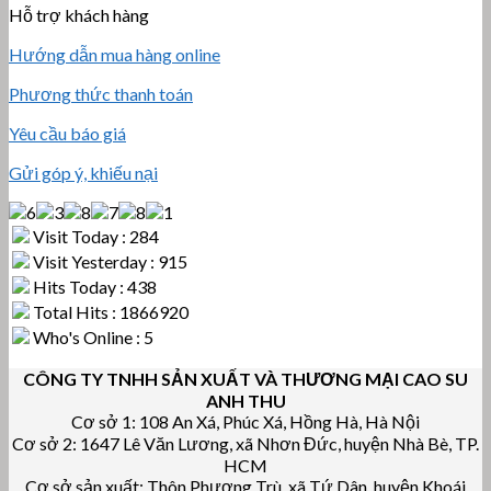
Hỗ trợ khách hàng
Hướng dẫn mua hàng online
Phương thức thanh toán
Yêu cầu báo giá
Gửi góp ý, khiếu nại
Visit Today : 284
Visit Yesterday : 915
Hits Today : 438
Total Hits : 1866920
Who's Online : 5
CÔNG TY TNHH SẢN XUẤT VÀ THƯƠNG MẠI CAO SU
ANH THU
Cơ sở 1: 108 An Xá, Phúc Xá, Hồng Hà, Hà Nội
Cơ sở 2: 1647 Lê Văn Lương, xã Nhơn Đức, huyện Nhà Bè, TP.
HCM
Cơ sở sản xuất: Thôn Phương Trù, xã Tứ Dân, huyện Khoái