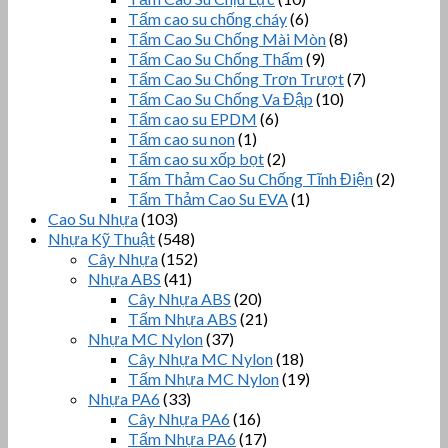
Tấm cao su chống cháy
(6)
Tấm Cao Su Chống Mài Mòn
(8)
Tấm Cao Su Chống Thấm
(9)
Tấm Cao Su Chống Trơn Trượt
(7)
Tấm Cao Su Chống Va Đập
(10)
Tấm cao su EPDM
(6)
Tấm cao su non
(1)
Tấm cao su xốp bọt
(2)
Tấm Thảm Cao Su Chống Tĩnh Điện
(2)
Tấm Thảm Cao Su EVA
(1)
Cao Su Nhựa
(103)
Nhựa Kỹ Thuật
(548)
Cây Nhựa
(152)
Nhựa ABS
(41)
Cây Nhựa ABS
(20)
Tấm Nhựa ABS
(21)
Nhựa MC Nylon
(37)
Cây Nhựa MC Nylon
(18)
Tấm Nhựa MC Nylon
(19)
Nhựa PA6
(33)
Cây Nhựa PA6
(16)
Tấm Nhựa PA6
(17)