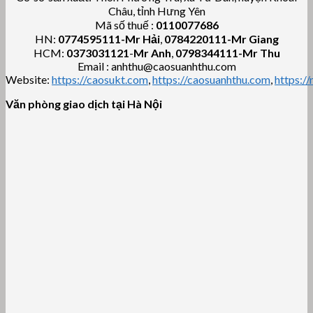
Châu, tỉnh Hưng Yên
Mã số thuế :
0110077686
HN:
0774595111
-Mr Hải
,
0784220111-Mr Giang
HCM:
0373031121
-
Mr Anh
,
0798344111-Mr Thu
Email : anhthu@caosuanhthu.com
Website:
https://caosukt.com
,
https://caosuanhthu.com
,
https:/
Văn phòng giao dịch tại Hà Nội