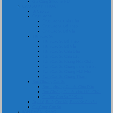
Gia Công Silicone, PU
CAO SU KỸ THUẬT
Bi Cao Su
Ống Cao Su
Ống Cao Su Chịu Dầu
Ống Cao Su Bố Thép
Ống Cao Su Bố Vải
Tấm Cao Su
Tấm Cao Su Bố Thép
Tấm Cao Su Bố Vải
Tấm Cao Su Chịu Dầu
Tấm Cao Su Chịu Lực
Tấm Cao Su Kháng Hóa Chất
Tấm Cao Su Chống trơn Trượt
Tấm Cao Su Chống Mài Mòn
Tấm Cao Su Chống Thấm
Ron Gioăng Cao Su
Ron – gioăng Cao Su Chịu Dầu
Ron Gioăng Cao Su chịu Hóa Chất
Gioăng Cao Su Tủ Điện
Bọc Lô, Rulô, Con lăn, Bánh Xe Cao Su
Gia Công Cao Su
SẢN PHẨM KHÁC