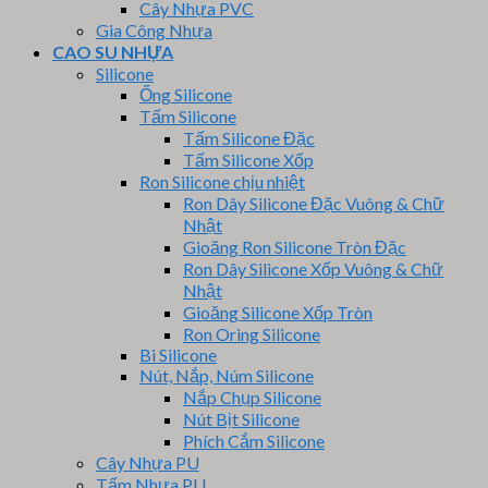
Cây Nhựa PVC
Gia Công Nhựa
CAO SU NHỰA
Silicone
Ống Silicone
Tấm Silicone
Tấm Silicone Đặc
Tấm Silicone Xốp
Ron Silicone chịu nhiệt
Ron Dây Silicone Đặc Vuông & Chữ
Nhật
Gioăng Ron Silicone Tròn Đặc
Ron Dây Silicone Xốp Vuông & Chữ
Nhật
Gioăng Silicone Xốp Tròn
Ron Oring Silicone
Bi Silicone
Nút, Nắp, Núm Silicone
Nắp Chụp Silicone
Nút Bịt Silicone
Phích Cắm Silicone
Cây Nhựa PU
Tấm Nhựa PU