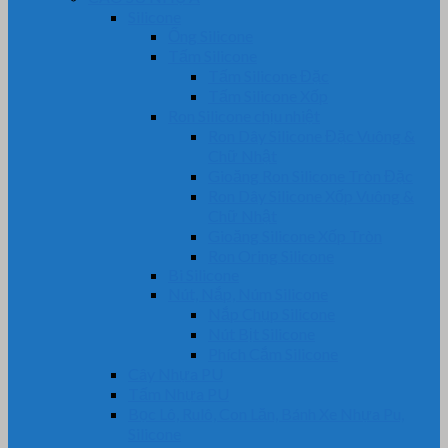
Silicone
Ống Silicone
Tấm Silicone
Tấm Silicone Đặc
Tấm Silicone Xốp
Ron Silicone chịu nhiệt
Ron Dây Silicone Đặc Vuông &
Chữ Nhật
Gioăng Ron Silicone Tròn Đặc
Ron Dây Silicone Xốp Vuông &
Chữ Nhật
Gioăng Silicone Xốp Tròn
Ron Oring Silicone
Bi Silicone
Nút, Nắp, Núm Silicone
Nắp Chụp Silicone
Nút Bịt Silicone
Phích Cắm Silicone
Cây Nhựa PU
Tấm Nhựa PU
Bọc Lô, Rulô, Con Lăn, Bánh Xe Nhựa Pu,
Silicone