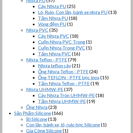
Nhựa PU
(57)
Cây Nhựa PU
(25)
Lô, Rulo, Con lăn, bánh xe nhựa PU
(13)
Tấm Nhựa PU
(18)
Vòng đệm PU
(1)
Nhựa PVC
(35)
Cây Nhựa PVC
(18)
Cuộn Nhựa PVC Trong
(1)
Cuộn Nhựa Trong PVC
(1)
Tấm Nhựa PVC
(16)
Nhựa Teflon - PTFE
(79)
Nhựa teflon cây
(21)
Ống Nhựa Teflon - PTFE
(24)
Ống TEFLON - PTFE bọc inox
(15)
Tấm Nhựa Teflon - PTFE
(19)
Nhựa UHMW-PE
(37)
Cây Nhựa Tròn UHMW-PE
(18)
Tấm Nhựa UHMW-PE
(19)
Ống Nhựa
(23)
Sản Phẩm Silicone
(166)
Bi Silicone
(13)
Con lăn, bánh xe, lô, rulo bọc Silicone
(1)
Gia Công Silicone
(1)