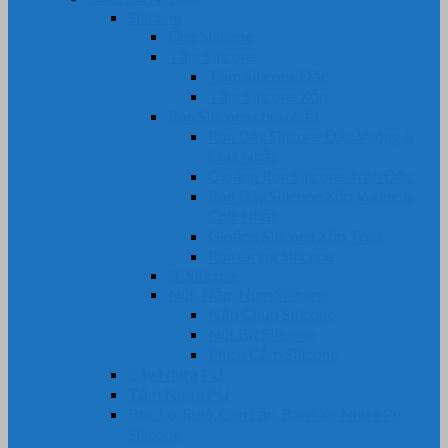
Silicone
Ống Silicone
Tấm Silicone
Tấm Silicone Đặc
Tấm Silicone Xốp
Ron Silicone chịu nhiệt
Ron Dây Silicone Đặc Vuông &
Chữ Nhật
Gioăng Ron Silicone Tròn Đặc
Ron Dây Silicone Xốp Vuông &
Chữ Nhật
Gioăng Silicone Xốp Tròn
Ron Oring Silicone
Bi Silicone
Nút, Nắp, Núm Silicone
Nắp Chụp Silicone
Nút Bịt Silicone
Phích Cắm Silicone
Cây Nhựa PU
Tấm Nhựa PU
Bọc Lô, Rulô, Con Lăn, Bánh Xe Nhựa Pu,
Silicone