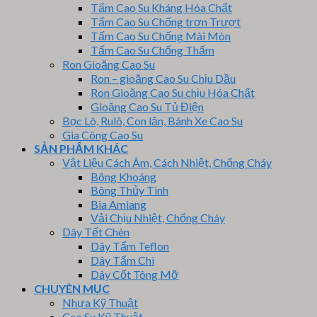
Tấm Cao Su Kháng Hóa Chất
Tấm Cao Su Chống trơn Trượt
Tấm Cao Su Chống Mài Mòn
Tấm Cao Su Chống Thấm
Ron Gioăng Cao Su
Ron – gioăng Cao Su Chịu Dầu
Ron Gioăng Cao Su chịu Hóa Chất
Gioăng Cao Su Tủ Điện
Bọc Lô, Rulô, Con lăn, Bánh Xe Cao Su
Gia Công Cao Su
SẢN PHẨM KHÁC
Vật Liệu Cách Âm, Cách Nhiệt, Chống Cháy
Bông Khoáng
Bông Thủy Tinh
Bìa Amiang
Vải Chịu Nhiệt, Chống Cháy
Dây Tết Chèn
Dây Tẩm Teflon
Dây Tẩm Chì
Dây Cốt Tông Mỡ
CHUYÊN MỤC
Nhựa Kỹ Thuật
Cao Su Kỹ Thuật