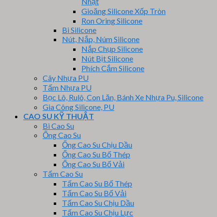
Nhật
Gioăng Silicone Xốp Tròn
Ron Oring Silicone
Bi Silicone
Nút, Nắp, Núm Silicone
Nắp Chụp Silicone
Nút Bịt Silicone
Phích Cắm Silicone
Cây Nhựa PU
Tấm Nhựa PU
Bọc Lô, Rulô, Con Lăn, Bánh Xe Nhựa Pu, Silicone
Gia Công Silicone, PU
CAO SU KỸ THUẬT
Bi Cao Su
Ống Cao Su
Ống Cao Su Chịu Dầu
Ống Cao Su Bố Thép
Ống Cao Su Bố Vải
Tấm Cao Su
Tấm Cao Su Bố Thép
Tấm Cao Su Bố Vải
Tấm Cao Su Chịu Dầu
Tấm Cao Su Chịu Lực