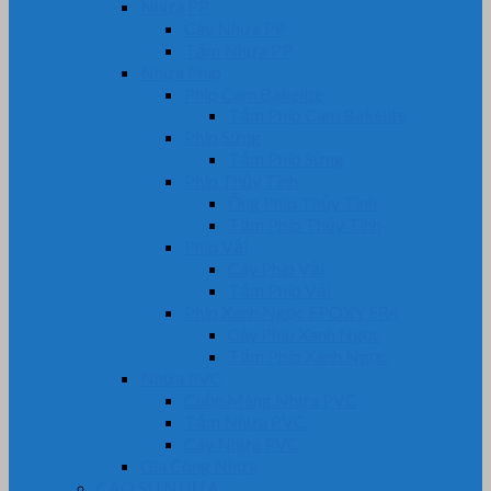
Nhựa PP
Cây Nhựa PP
Tấm Nhựa PP
Nhựa Phíp
Phip Cam Bakelite
Tấm Phíp Cam Bakelite
Phíp Sừng
Tấm Phíp Sừng
Phíp Thủy Tinh
Ống Phíp Thủy Tinh
Tấm Phíp Thủy Tinh
Phíp Vải
Cây Phíp Vải
Tấm Phíp Vải
Phíp Xanh Ngọc EPOXY FR4
Cây Phíp Xanh Ngọc
Tấm Phíp Xanh Ngọc
Nhựa PVC
Cuộn Màng Nhựa PVC
Tấm Nhựa PVC
Cây Nhựa PVC
Gia Công Nhựa
CAO SU NHỰA