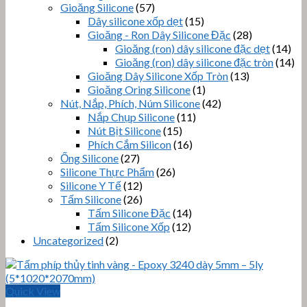
Gioăng Silicone
(57)
Dây silicone xốp dẹt
(15)
Gioăng - Ron Dây Silicone Đặc
(28)
Gioăng (ron) dây silicone đặc dẹt
(14)
Gioăng (ron) dây silicone đặc tròn
(14)
Gioăng Dây Silicone Xốp Tròn
(13)
Gioăng Oring Silicone
(1)
Nút, Nắp, Phích, Núm Silicone
(42)
Nắp Chụp Silicone
(11)
Nút Bịt Silicone
(15)
Phích Cắm Silicon
(16)
Ống Silicone
(27)
Silicone Thực Phẩm
(26)
Silicone Y Tế
(12)
Tấm Silicone
(26)
Tấm Silicone Đặc
(14)
Tấm Silicone Xốp
(12)
Uncategorized
(2)
Quick View