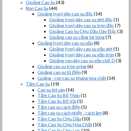
Gioăng Cao Su
(43)
Ron Cao Su
(44)
Gioăng (ron) dây cao su đặc
(14)
Gioăng (ron) dây cao su dẹt đặc
(1)
Gioăng (ron) dây cao su tròn đặc
(7)
Gioăng Cao Su Chịu Dầu Dây Đặc
(3)
Gioăng cao su cống bê tông
(7)
Gioăng (ron) dây cao su xốp
(8)
Gioăng (ron) dây cao su xốp dẹt
(1)
Gioăng (ron) dây cao su xốp tròn
(3)
Gioăng ron dây cao su xốp chữ D
(3)
Gioăng cao su tròn oring
(6)
Gioăng cao su tủ điện
(9)
Goăng - ron cao su kháng hóa chất
(14)
Tấm Cao Su
(19)
Cao su lót sàn
(14)
Tấm Cao Su Bố Thép
(1)
Tấm Cao Su Bố Vải
(1)
Tấm cao su cách điện
(5)
Tấm cao su cách nhiệt - cách âm
(8)
Tấm Cao Su Chịu Dầu
(10)
Tấm Cao Su Chịu Hóa Chất
(10)
Tấm Cao Su Chịu Lực
(10)