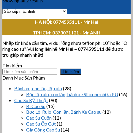
Showing all 2 results
HÀ NỘI: 0774595111
- Mr Hải
TPHCM:
0373031121 - Mr ANH
Nhập từ khóa cần tìm, ví dụ: “ống nhựa teflon phi 10” hoặc "O
ring cao su". Vui lòng liên hệ
Mr Hải
–
0774595111
để được
trợ giúp nhanh nhất!
Tìm kiếm
Tìm kiếm
Danh Mục Sản Phẩm
Bánh xe, con lăn, lô, rulo
(28)
Bọc lô, rulo, con lăn, bánh xe Silicone nhựa PU
(16)
Cao Su Kỹ Thuật
(90)
Bi Cao Su
(13)
Bọc Lô, Rulo, Con lăn, Bánh Xe Cao su
(12)
Cao Su Cuộn
(12)
Cao Su Ốp Cột
(1)
Gia Công Cao Su
(14)