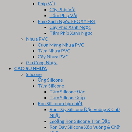
Phíp Vải
Cây Phíp Vải
Tấm Phíp Vải
Phíp Xanh Ngọc EPOXY FR4
Cây Phíp Xanh Ngọc
Tấm Phíp Xanh Ngọc
Nhựa PVC
Cuộn Màng Nhựa PVC
Tấm Nhựa PVC
Cây Nhựa PVC
Gia Công Nhựa
CAO SU NHỰA
Silicone
Ống Silicone
Tấm Silicone
Tấm Silicone Đặc
Tấm Silicone Xốp
Ron Silicone chịu nhiệt
Ron Dây Silicone Đặc Vuông & Chữ
Nhật
Gioăng Ron Silicone Tròn Đặc
Ron Dây Silicone Xốp Vuông & Chữ