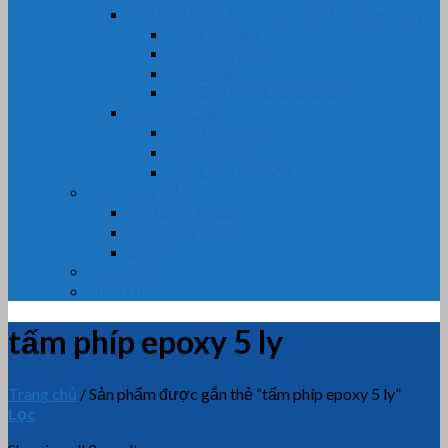
Vật Liệu Cách Âm, Cách Nhiệt, Chống Cháy
Bông Khoáng
Bông Thủy Tinh
Bìa Amiang
Vải Chịu Nhiệt, Chống Cháy
Dây Tết Chèn
Dây Tẩm Teflon
Dây Tẩm Chì
Dây Cốt Tông Mỡ
CHUYÊN MỤC
Nhựa Kỹ Thuật
Cao Su Kỹ Thuật
Silicone
TIN TỨC
LIÊN HỆ
tấm phíp epoxy 5 ly
Trang chủ
/
Sản phẩm được gắn thẻ “tấm phíp epoxy 5 ly”
Lọc