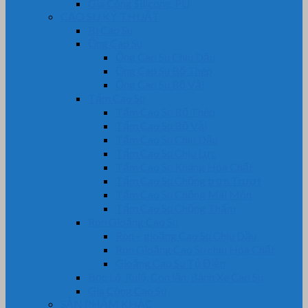
Gia Công Silicone, PU
CAO SU KỸ THUẬT
Bi Cao Su
Ống Cao Su
Ống Cao Su Chịu Dầu
Ống Cao Su Bố Thép
Ống Cao Su Bố Vải
Tấm Cao Su
Tấm Cao Su Bố Thép
Tấm Cao Su Bố Vải
Tấm Cao Su Chịu Dầu
Tấm Cao Su Chịu Lực
Tấm Cao Su Kháng Hóa Chất
Tấm Cao Su Chống trơn Trượt
Tấm Cao Su Chống Mài Mòn
Tấm Cao Su Chống Thấm
Ron Gioăng Cao Su
Ron – gioăng Cao Su Chịu Dầu
Ron Gioăng Cao Su chịu Hóa Chất
Gioăng Cao Su Tủ Điện
Bọc Lô, Rulô, Con lăn, Bánh Xe Cao Su
Gia Công Cao Su
SẢN PHẨM KHÁC