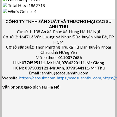
Total Hits : 1862718
Who's Online : 4
CÔNG TY TNHH SẢN XUẤT VÀ THƯƠNG MẠI CAO SU
ANH THU
Cơ sở 1: 108 An Xá, Phúc Xá, Hồng Hà, Hà Nội
Cơ sở 2: 1647 Lê Văn Lương, xã Nhơn Đức, huyện Nhà Bè, TP.
HCM
Cơ sở sản xuất: Thôn Phương Trù, xã Tứ Dân, huyện Khoái
Châu, tỉnh Hưng Yên
Mã số thuế :
0110077686
HN:
0774595111
-Mr Hải
,
0784220111-Mr Giang
HCM:
0373031121
-
Mr Anh
,
0798344111-Mr Thu
Email : anhthu@caosuanhthu.com
Website:
https://caosukt.com
,
https://caosuanhthu.com
,
https:/
Văn phòng giao dịch tại Hà Nội