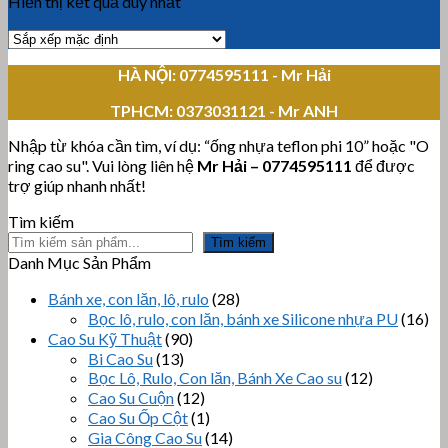
Hiển thị kết quả duy nhất
HÀ NỘI: 0774595111
- Mr Hải
TPHCM:
0373031121 - Mr ANH
Nhập từ khóa cần tìm, ví dụ: “ống nhựa teflon phi 10” hoặc "O
ring cao su". Vui lòng liên hệ
Mr Hải
–
0774595111
để được
trợ giúp nhanh nhất!
Tìm kiếm
Tìm kiếm
Danh Mục Sản Phẩm
Bánh xe, con lăn, lô, rulo
(28)
Bọc lô, rulo, con lăn, bánh xe Silicone nhựa PU
(16)
Cao Su Kỹ Thuật
(90)
Bi Cao Su
(13)
Bọc Lô, Rulo, Con lăn, Bánh Xe Cao su
(12)
Cao Su Cuộn
(12)
Cao Su Ốp Cột
(1)
Gia Công Cao Su
(14)