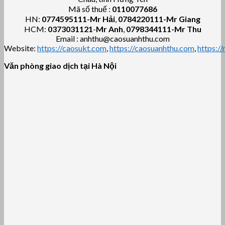
Mã số thuế :
0110077686
HN:
0774595111
-Mr Hải
,
0784220111-Mr Giang
HCM:
0373031121
-
Mr Anh
,
0798344111-Mr Thu
Email : anhthu@caosuanhthu.com
Website:
https://caosukt.com
,
https://caosuanhthu.com
,
https:/
Văn phòng giao dịch tại Hà Nội