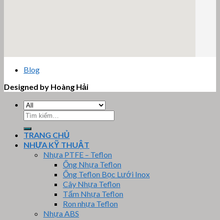
email google map
Blog
Designed by Hoàng Hải
Tìm
kiếm:
TRANG CHỦ
NHỰA KỸ THUẬT
Nhựa PTFE – Teflon
Ống Nhựa Teflon
Ống Teflon Bọc Lưới Inox
Cây Nhựa Teflon
Tấm Nhựa Teflon
Ron nhựa Teflon
Nhựa ABS