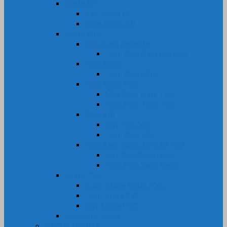
Nhựa PP
Cây Nhựa PP
Tấm Nhựa PP
Nhựa Phíp
Phip Cam Bakelite
Tấm Phíp Cam Bakelite
Phíp Sừng
Tấm Phíp Sừng
Phíp Thủy Tinh
Ống Phíp Thủy Tinh
Tấm Phíp Thủy Tinh
Phíp Vải
Cây Phíp Vải
Tấm Phíp Vải
Phíp Xanh Ngọc EPOXY FR4
Cây Phíp Xanh Ngọc
Tấm Phíp Xanh Ngọc
Nhựa PVC
Cuộn Màng Nhựa PVC
Tấm Nhựa PVC
Cây Nhựa PVC
Gia Công Nhựa
CAO SU NHỰA