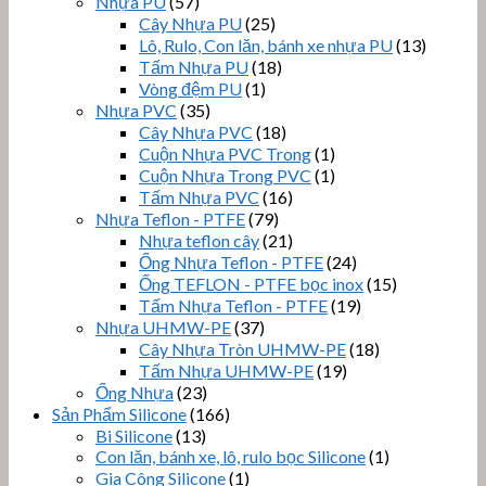
Nhựa PU
(57)
Cây Nhựa PU
(25)
Lô, Rulo, Con lăn, bánh xe nhựa PU
(13)
Tấm Nhựa PU
(18)
Vòng đệm PU
(1)
Nhựa PVC
(35)
Cây Nhựa PVC
(18)
Cuộn Nhựa PVC Trong
(1)
Cuộn Nhựa Trong PVC
(1)
Tấm Nhựa PVC
(16)
Nhựa Teflon - PTFE
(79)
Nhựa teflon cây
(21)
Ống Nhựa Teflon - PTFE
(24)
Ống TEFLON - PTFE bọc inox
(15)
Tấm Nhựa Teflon - PTFE
(19)
Nhựa UHMW-PE
(37)
Cây Nhựa Tròn UHMW-PE
(18)
Tấm Nhựa UHMW-PE
(19)
Ống Nhựa
(23)
Sản Phẩm Silicone
(166)
Bi Silicone
(13)
Con lăn, bánh xe, lô, rulo bọc Silicone
(1)
Gia Công Silicone
(1)