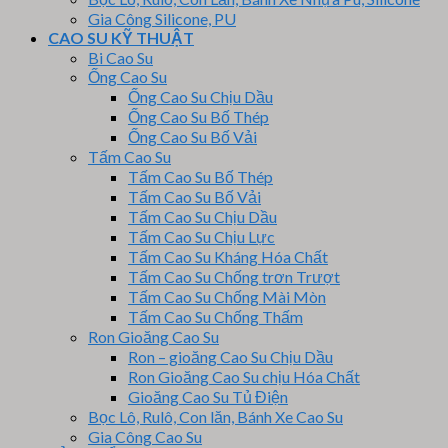
Gia Công Silicone, PU
CAO SU KỸ THUẬT
Bi Cao Su
Ống Cao Su
Ống Cao Su Chịu Dầu
Ống Cao Su Bố Thép
Ống Cao Su Bố Vải
Tấm Cao Su
Tấm Cao Su Bố Thép
Tấm Cao Su Bố Vải
Tấm Cao Su Chịu Dầu
Tấm Cao Su Chịu Lực
Tấm Cao Su Kháng Hóa Chất
Tấm Cao Su Chống trơn Trượt
Tấm Cao Su Chống Mài Mòn
Tấm Cao Su Chống Thấm
Ron Gioăng Cao Su
Ron – gioăng Cao Su Chịu Dầu
Ron Gioăng Cao Su chịu Hóa Chất
Gioăng Cao Su Tủ Điện
Bọc Lô, Rulô, Con lăn, Bánh Xe Cao Su
Gia Công Cao Su