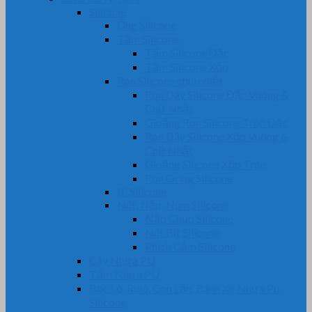
Silicone
Ống Silicone
Tấm Silicone
Tấm Silicone Đặc
Tấm Silicone Xốp
Ron Silicone chịu nhiệt
Ron Dây Silicone Đặc Vuông &
Chữ Nhật
Gioăng Ron Silicone Tròn Đặc
Ron Dây Silicone Xốp Vuông &
Chữ Nhật
Gioăng Silicone Xốp Tròn
Ron Oring Silicone
Bi Silicone
Nút, Nắp, Núm Silicone
Nắp Chụp Silicone
Nút Bịt Silicone
Phích Cắm Silicone
Cây Nhựa PU
Tấm Nhựa PU
Bọc Lô, Rulô, Con Lăn, Bánh Xe Nhựa Pu,
Silicone