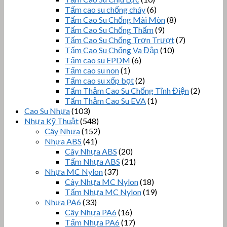
Tấm cao su chống cháy
(6)
Tấm Cao Su Chống Mài Mòn
(8)
Tấm Cao Su Chống Thấm
(9)
Tấm Cao Su Chống Trơn Trượt
(7)
Tấm Cao Su Chống Va Đập
(10)
Tấm cao su EPDM
(6)
Tấm cao su non
(1)
Tấm cao su xốp bọt
(2)
Tấm Thảm Cao Su Chống Tĩnh Điện
(2)
Tấm Thảm Cao Su EVA
(1)
Cao Su Nhựa
(103)
Nhựa Kỹ Thuật
(548)
Cây Nhựa
(152)
Nhựa ABS
(41)
Cây Nhựa ABS
(20)
Tấm Nhựa ABS
(21)
Nhựa MC Nylon
(37)
Cây Nhựa MC Nylon
(18)
Tấm Nhựa MC Nylon
(19)
Nhựa PA6
(33)
Cây Nhựa PA6
(16)
Tấm Nhựa PA6
(17)