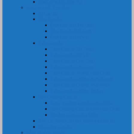
Gia Công Silicone, PU
CAO SU KỸ THUẬT
Bi Cao Su
Ống Cao Su
Ống Cao Su Chịu Dầu
Ống Cao Su Bố Thép
Ống Cao Su Bố Vải
Tấm Cao Su
Tấm Cao Su Bố Thép
Tấm Cao Su Bố Vải
Tấm Cao Su Chịu Dầu
Tấm Cao Su Chịu Lực
Tấm Cao Su Kháng Hóa Chất
Tấm Cao Su Chống trơn Trượt
Tấm Cao Su Chống Mài Mòn
Tấm Cao Su Chống Thấm
Ron Gioăng Cao Su
Ron – gioăng Cao Su Chịu Dầu
Ron Gioăng Cao Su chịu Hóa Chất
Gioăng Cao Su Tủ Điện
Bọc Lô, Rulô, Con lăn, Bánh Xe Cao Su
Gia Công Cao Su
SẢN PHẨM KHÁC