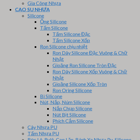
Gia Công Nhựa
CAO SU NHỰA
Silicone
Ống Silicone
Tấm Silicone
Tấm Silicone Đặc
Tấm Silicone Xốp
Ron Silicone chịu nhiệt
Ron Dây Silicone Đặc Vuông & Chữ
Nhật
Gioăng Ron Silicone Tròn Đặc
Ron Dây Silicone Xốp Vuông & Chữ
Nhật
Gioăng Silicone Xốp Tròn
Ron Oring Silicone
Bi Silicone
Nút, Nắp, Núm Silicone
Nắp Chụp Silicone
Nút Bịt Silicone
Phích Cắm Silicone
Cây Nhựa PU
Tấm Nhựa PU
Bọc Lô, Rulô, Con Lăn, Bánh Xe Nhựa Pu, Silicone