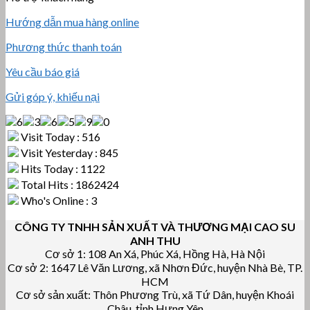
Hướng dẫn mua hàng online
Phương thức thanh toán
Yêu cầu báo giá
Gửi góp ý, khiếu nại
Visit Today : 516
Visit Yesterday : 845
Hits Today : 1122
Total Hits : 1862424
Who's Online : 3
CÔNG TY TNHH SẢN XUẤT VÀ THƯƠNG MẠI CAO SU
ANH THU
Cơ sở 1: 108 An Xá, Phúc Xá, Hồng Hà, Hà Nội
Cơ sở 2: 1647 Lê Văn Lương, xã Nhơn Đức, huyện Nhà Bè, TP.
HCM
Cơ sở sản xuất: Thôn Phương Trù, xã Tứ Dân, huyện Khoái
Châu, tỉnh Hưng Yên