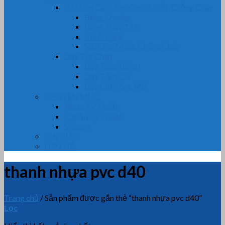
Vật Liệu Cách Âm, Cách Nhiệt, Chống Cháy
Bông Khoáng
Bông Thủy Tinh
Bìa Amiang
Vải Chịu Nhiệt, Chống Cháy
Dây Tết Chèn
Dây Tẩm Teflon
Dây Tẩm Chì
Dây Cốt Tông Mỡ
CHUYÊN MỤC
Nhựa Kỹ Thuật
Cao Su Kỹ Thuật
Silicone
TIN TỨC
LIÊN HỆ
thanh nhựa pvc d40
Trang chủ
/
Sản phẩm được gắn thẻ “thanh nhựa pvc d40”
Lọc