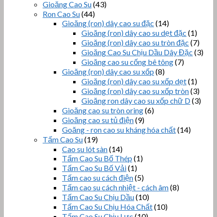
Gioăng Cao Su
(43)
Ron Cao Su
(44)
Gioăng (ron) dây cao su đặc
(14)
Gioăng (ron) dây cao su dẹt đặc
(1)
Gioăng (ron) dây cao su tròn đặc
(7)
Gioăng Cao Su Chịu Dầu Dây Đặc
(3)
Gioăng cao su cống bê tông
(7)
Gioăng (ron) dây cao su xốp
(8)
Gioăng (ron) dây cao su xốp dẹt
(1)
Gioăng (ron) dây cao su xốp tròn
(3)
Gioăng ron dây cao su xốp chữ D
(3)
Gioăng cao su tròn oring
(6)
Gioăng cao su tủ điện
(9)
Goăng - ron cao su kháng hóa chất
(14)
Tấm Cao Su
(19)
Cao su lót sàn
(14)
Tấm Cao Su Bố Thép
(1)
Tấm Cao Su Bố Vải
(1)
Tấm cao su cách điện
(5)
Tấm cao su cách nhiệt - cách âm
(8)
Tấm Cao Su Chịu Dầu
(10)
Tấm Cao Su Chịu Hóa Chất
(10)
Tấm Cao Su Chịu Lực
(10)