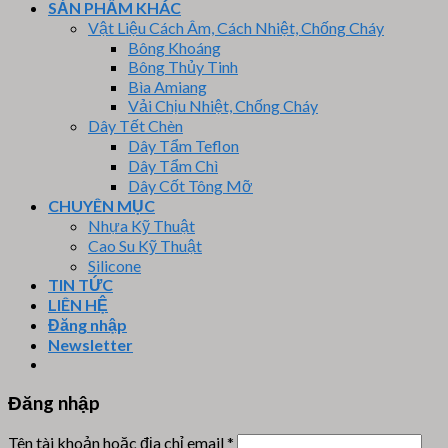
SẢN PHẨM KHÁC
Vật Liệu Cách Âm, Cách Nhiệt, Chống Cháy
Bông Khoáng
Bông Thủy Tinh
Bìa Amiang
Vải Chịu Nhiệt, Chống Cháy
Dây Tết Chèn
Dây Tẩm Teflon
Dây Tẩm Chì
Dây Cốt Tông Mỡ
CHUYÊN MỤC
Nhựa Kỹ Thuật
Cao Su Kỹ Thuật
Silicone
TIN TỨC
LIÊN HỆ
Đăng nhập
Newsletter
Đăng nhập
Tên tài khoản hoặc địa chỉ email
*