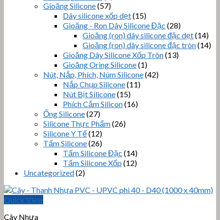
Gioăng Silicone
(57)
Dây silicone xốp dẹt
(15)
Gioăng - Ron Dây Silicone Đặc
(28)
Gioăng (ron) dây silicone đặc dẹt
(14)
Gioăng (ron) dây silicone đặc tròn
(14)
Gioăng Dây Silicone Xốp Tròn
(13)
Gioăng Oring Silicone
(1)
Nút, Nắp, Phích, Núm Silicone
(42)
Nắp Chụp Silicone
(11)
Nút Bịt Silicone
(15)
Phích Cắm Silicon
(16)
Ống Silicone
(27)
Silicone Thực Phẩm
(26)
Silicone Y Tế
(12)
Tấm Silicone
(26)
Tấm Silicone Đặc
(14)
Tấm Silicone Xốp
(12)
Uncategorized
(2)
Quick View
Cây Nhựa