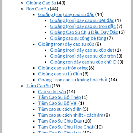
Gioăng Cao Su
(43)
Ron Cao Su
(44)
Gioăng (ron) dây cao su đặc
(14)
Gioăng (ron) dây cao su dẹt đặc
(1)
Gioăng (ron) dây cao su tròn đặc
(7)
Gioăng Cao Su Chịu Dầu Dây Đặc
(3)
Gioăng cao su cống bê tông
(7)
Gioăng (ron) dây cao su xốp
(8)
Gioăng (ron) dây cao su xốp dẹt
(1)
Gioăng (ron) dây cao su xốp tròn
(3)
Gioăng ron dây cao su xốp chữ D
(3)
Gioăng cao su tròn oring
(6)
Gioăng cao su tủ điện
(9)
Goăng - ron cao su kháng hóa chất
(14)
Tấm Cao Su
(19)
Cao su lót sàn
(14)
Tấm Cao Su Bố Thép
(1)
Tấm Cao Su Bố Vải
(1)
Tấm cao su cách điện
(5)
Tấm cao su cách nhiệt - cách âm
(8)
Tấm Cao Su Chịu Dầu
(10)
Tấm Cao Su Chịu Hóa Chất
(10)
Tấm Cao Su Chịu Lực
(10)