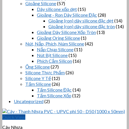
Gioăng Silicone
(57)
Dây silicone xốp dẹt
(15)
Gioăng - Ron Dây Silicone Đặc
(28)
Gioăng (ron) dây silicone đặc dẹt
(14)
Gioăng (ron) dây silicone đặc tròn
(14)
Gioăng Dây Silicone Xốp Tròn
(13)
Gioăng Oring Silicone
(1)
Nút, Nắp, Phích, Núm Silicone
(42)
Nắp Chụp Silicone
(11)
Nút Bịt Silicone
(15)
Phích Cắm Silicon
(16)
Ống Silicone
(27)
Silicone Thực Phẩm
(26)
Silicone Y Tế
(12)
Tấm Silicone
(26)
Tấm Silicone Đặc
(14)
Tấm Silicone Xốp
(12)
Uncategorized
(2)
Quick View
Cây Nhựa