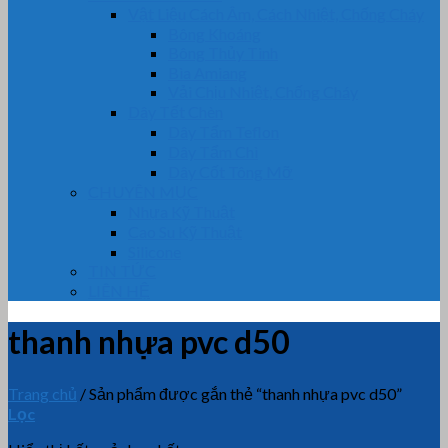
Vật Liệu Cách Âm, Cách Nhiệt, Chống Cháy
Bông Khoáng
Bông Thủy Tinh
Bìa Amiang
Vải Chịu Nhiệt, Chống Cháy
Dây Tết Chèn
Dây Tẩm Teflon
Dây Tẩm Chì
Dây Cốt Tông Mỡ
CHUYÊN MỤC
Nhựa Kỹ Thuật
Cao Su Kỹ Thuật
Silicone
TIN TỨC
LIÊN HỆ
thanh nhựa pvc d50
Trang chủ
/
Sản phẩm được gắn thẻ “thanh nhựa pvc d50”
Lọc