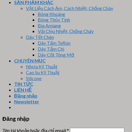
SẢN PHẨM KHÁC
Vật Liệu Cách Âm, Cách Nhiệt, Chống Cháy
Bông Khoáng
Bông Thủy Tinh
Bìa Amiang
Vải Chịu Nhiệt, Chống Cháy
Dây Tết Chèn
Dây Tẩm Teflon
Dây Tẩm Chì
Dây Cốt Tông Mỡ
CHUYÊN MỤC
Nhựa Kỹ Thuật
Cao Su Kỹ Thuật
Silicone
TIN TỨC
LIÊN HỆ
Đăng nhập
Newsletter
Đăng nhập
Tên tài khoản hoặc địa chỉ email
*