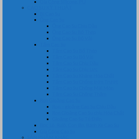
Gia Công Silicone, PU
CAO SU KỸ THUẬT
Bi Cao Su
Ống Cao Su
Ống Cao Su Chịu Dầu
Ống Cao Su Bố Thép
Ống Cao Su Bố Vải
Tấm Cao Su
Tấm Cao Su Bố Thép
Tấm Cao Su Bố Vải
Tấm Cao Su Chịu Dầu
Tấm Cao Su Chịu Lực
Tấm Cao Su Kháng Hóa Chất
Tấm Cao Su Chống trơn Trượt
Tấm Cao Su Chống Mài Mòn
Tấm Cao Su Chống Thấm
Ron Gioăng Cao Su
Ron – gioăng Cao Su Chịu Dầu
Ron Gioăng Cao Su chịu Hóa Chất
Gioăng Cao Su Tủ Điện
Bọc Lô, Rulô, Con lăn, Bánh Xe Cao Su
Gia Công Cao Su
SẢN PHẨM KHÁC