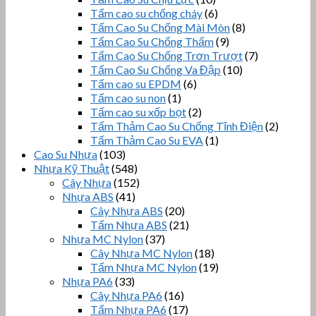
Tấm cao su chống cháy
(6)
Tấm Cao Su Chống Mài Mòn
(8)
Tấm Cao Su Chống Thấm
(9)
Tấm Cao Su Chống Trơn Trượt
(7)
Tấm Cao Su Chống Va Đập
(10)
Tấm cao su EPDM
(6)
Tấm cao su non
(1)
Tấm cao su xốp bọt
(2)
Tấm Thảm Cao Su Chống Tĩnh Điện
(2)
Tấm Thảm Cao Su EVA
(1)
Cao Su Nhựa
(103)
Nhựa Kỹ Thuật
(548)
Cây Nhựa
(152)
Nhựa ABS
(41)
Cây Nhựa ABS
(20)
Tấm Nhựa ABS
(21)
Nhựa MC Nylon
(37)
Cây Nhựa MC Nylon
(18)
Tấm Nhựa MC Nylon
(19)
Nhựa PA6
(33)
Cây Nhựa PA6
(16)
Tấm Nhựa PA6
(17)