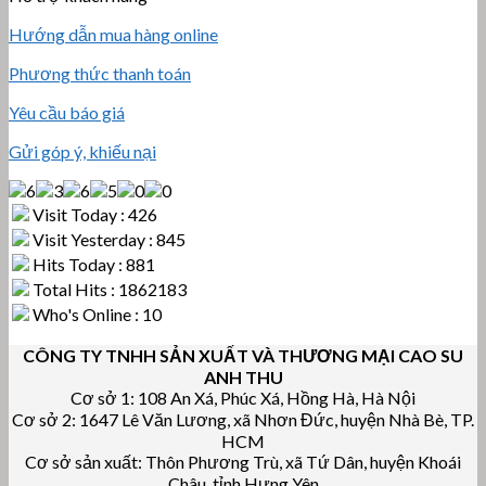
Hướng dẫn mua hàng online
Phương thức thanh toán
Yêu cầu báo giá
Gửi góp ý, khiếu nại
Visit Today : 426
Visit Yesterday : 845
Hits Today : 881
Total Hits : 1862183
Who's Online : 10
CÔNG TY TNHH SẢN XUẤT VÀ THƯƠNG MẠI CAO SU
ANH THU
Cơ sở 1: 108 An Xá, Phúc Xá, Hồng Hà, Hà Nội
Cơ sở 2: 1647 Lê Văn Lương, xã Nhơn Đức, huyện Nhà Bè, TP.
HCM
Cơ sở sản xuất: Thôn Phương Trù, xã Tứ Dân, huyện Khoái
Châu, tỉnh Hưng Yên