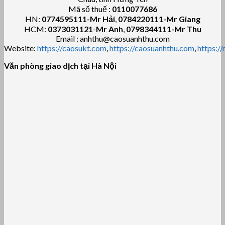
Mã số thuế :
0110077686
HN:
0774595111
-Mr Hải
,
0784220111-Mr Giang
HCM:
0373031121
-
Mr Anh
,
0798344111-Mr Thu
Email : anhthu@caosuanhthu.com
Website:
https://caosukt.com
,
https://caosuanhthu.com
,
https:/
Văn phòng giao dịch tại Hà Nội