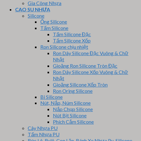
Gia Công Nhựa
CAO SU NHỰA
Silicone
Ống Silicone
Tấm Silicone
Tấm Silicone Đặc
Tấm Silicone Xốp
Ron Silicone chịu nhiệt
Ron Dây Silicone Đặc Vuông & Chữ
Nhật
Gioăng Ron Silicone Tròn Đặc
Ron Dây Silicone Xốp Vuông & Chữ
Nhật
Gioăng Silicone Xốp Tròn
Ron Oring Silicone
Bi Silicone
Nút, Nắp, Núm Silicone
Nắp Chụp Silicone
Nút Bịt Silicone
Phích Cắm Silicone
Cây Nhựa PU
Tấm Nhựa PU
Bọc Lô, Rulô, Con Lăn, Bánh Xe Nhựa Pu, Silicone