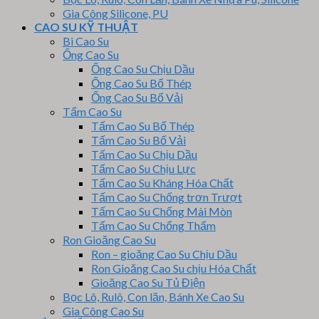
Gia Công Silicone, PU
CAO SU KỸ THUẬT
Bi Cao Su
Ống Cao Su
Ống Cao Su Chịu Dầu
Ống Cao Su Bố Thép
Ống Cao Su Bố Vải
Tấm Cao Su
Tấm Cao Su Bố Thép
Tấm Cao Su Bố Vải
Tấm Cao Su Chịu Dầu
Tấm Cao Su Chịu Lực
Tấm Cao Su Kháng Hóa Chất
Tấm Cao Su Chống trơn Trượt
Tấm Cao Su Chống Mài Mòn
Tấm Cao Su Chống Thấm
Ron Gioăng Cao Su
Ron – gioăng Cao Su Chịu Dầu
Ron Gioăng Cao Su chịu Hóa Chất
Gioăng Cao Su Tủ Điện
Bọc Lô, Rulô, Con lăn, Bánh Xe Cao Su
Gia Công Cao Su