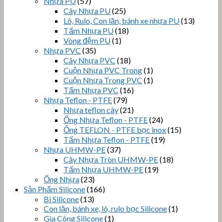
Nhựa PU
(57)
Cây Nhựa PU
(25)
Lô, Rulo, Con lăn, bánh xe nhựa PU
(13)
Tấm Nhựa PU
(18)
Vòng đệm PU
(1)
Nhựa PVC
(35)
Cây Nhựa PVC
(18)
Cuộn Nhựa PVC Trong
(1)
Cuộn Nhựa Trong PVC
(1)
Tấm Nhựa PVC
(16)
Nhựa Teflon - PTFE
(79)
Nhựa teflon cây
(21)
Ống Nhựa Teflon - PTFE
(24)
Ống TEFLON - PTFE bọc inox
(15)
Tấm Nhựa Teflon - PTFE
(19)
Nhựa UHMW-PE
(37)
Cây Nhựa Tròn UHMW-PE
(18)
Tấm Nhựa UHMW-PE
(19)
Ống Nhựa
(23)
Sản Phẩm Silicone
(166)
Bi Silicone
(13)
Con lăn, bánh xe, lô, rulo bọc Silicone
(1)
Gia Công Silicone
(1)