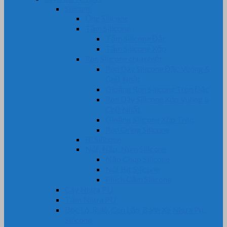
Silicone
Ống Silicone
Tấm Silicone
Tấm Silicone Đặc
Tấm Silicone Xốp
Ron Silicone chịu nhiệt
Ron Dây Silicone Đặc Vuông &
Chữ Nhật
Gioăng Ron Silicone Tròn Đặc
Ron Dây Silicone Xốp Vuông &
Chữ Nhật
Gioăng Silicone Xốp Tròn
Ron Oring Silicone
Bi Silicone
Nút, Nắp, Núm Silicone
Nắp Chụp Silicone
Nút Bịt Silicone
Phích Cắm Silicone
Cây Nhựa PU
Tấm Nhựa PU
Bọc Lô, Rulô, Con Lăn, Bánh Xe Nhựa Pu,
Silicone