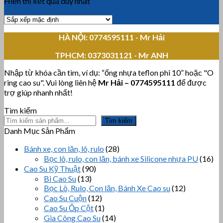
Hiển thị kết quả duy nhất
HÀ NỘI: 0774595111
- Mr Hải
TPHCM:
0373031121 - Mr ANH
Nhập từ khóa cần tìm, ví dụ: “ống nhựa teflon phi 10” hoặc "O
ring cao su". Vui lòng liên hệ
Mr Hải
–
0774595111
để được
trợ giúp nhanh nhất!
Tìm kiếm
Tìm kiếm
Danh Mục Sản Phẩm
Bánh xe, con lăn, lô, rulo
(28)
Bọc lô, rulo, con lăn, bánh xe Silicone nhựa PU
(16)
Cao Su Kỹ Thuật
(90)
Bi Cao Su
(13)
Bọc Lô, Rulo, Con lăn, Bánh Xe Cao su
(12)
Cao Su Cuộn
(12)
Cao Su Ốp Cột
(1)
Gia Công Cao Su
(14)