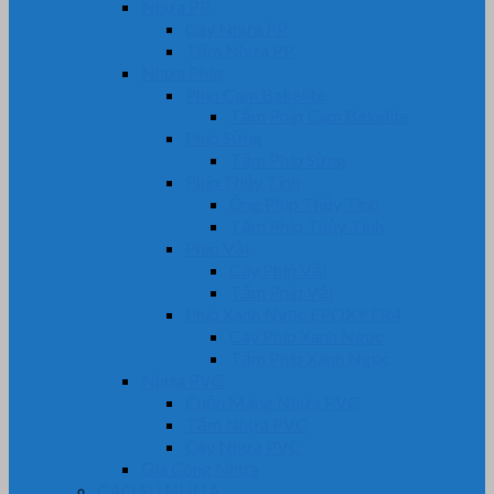
Nhựa PP
Cây Nhựa PP
Tấm Nhựa PP
Nhựa Phíp
Phip Cam Bakelite
Tấm Phíp Cam Bakelite
Phíp Sừng
Tấm Phíp Sừng
Phíp Thủy Tinh
Ống Phíp Thủy Tinh
Tấm Phíp Thủy Tinh
Phíp Vải
Cây Phíp Vải
Tấm Phíp Vải
Phíp Xanh Ngọc EPOXY FR4
Cây Phíp Xanh Ngọc
Tấm Phíp Xanh Ngọc
Nhựa PVC
Cuộn Màng Nhựa PVC
Tấm Nhựa PVC
Cây Nhựa PVC
Gia Công Nhựa
CAO SU NHỰA