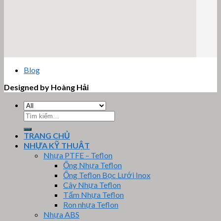
email google map
Blog
Designed by Hoàng Hải
Tìm
kiếm:
TRANG CHỦ
NHỰA KỸ THUẬT
Nhựa PTFE – Teflon
Ống Nhựa Teflon
Ống Teflon Bọc Lưới Inox
Cây Nhựa Teflon
Tấm Nhựa Teflon
Ron nhựa Teflon
Nhựa ABS