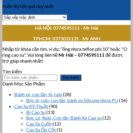
Hiển thị kết quả duy nhất
HÀ NỘI: 0774595111
- Mr Hải
TPHCM:
0373031121 - Mr ANH
Nhập từ khóa cần tìm, ví dụ: “ống nhựa teflon phi 10” hoặc "O
ring cao su". Vui lòng liên hệ
Mr Hải
–
0774595111
để được
trợ giúp nhanh nhất!
Tìm kiếm
Tìm kiếm
Danh Mục Sản Phẩm
Bánh xe, con lăn, lô, rulo
(28)
Bọc lô, rulo, con lăn, bánh xe Silicone nhựa PU
(16)
Cao Su Kỹ Thuật
(90)
Bi Cao Su
(13)
Bọc Lô, Rulo, Con lăn, Bánh Xe Cao su
(12)
Cao Su Cuộn
(12)
Cao Su Ốp Cột
(1)