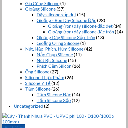
Gia Công Silicone
(1)
Gioăng Silicone
(57)
Dây silicone xốp dẹt
(15)
Gioăng - Ron Dây Silicone Đặc
(28)
Gioăng (ron) dây silicone đặc dẹt
(14)
Gioăng (ron) dây silicone đặc tròn
(14)
Gioăng Dây Silicone Xốp Tròn
(13)
Gioăng Oring Silicone
(1)
Nút, Nắp, Phích, Núm Silicone
(42)
Nắp Chụp Silicone
(11)
Nút Bịt Silicone
(15)
Phích Cắm Silicon
(16)
Ống Silicone
(27)
Silicone Thực Phẩm
(26)
Silicone Y Tế
(12)
Tấm Silicone
(26)
Tấm Silicone Đặc
(14)
Tấm Silicone Xốp
(12)
Uncategorized
(2)
Quick View