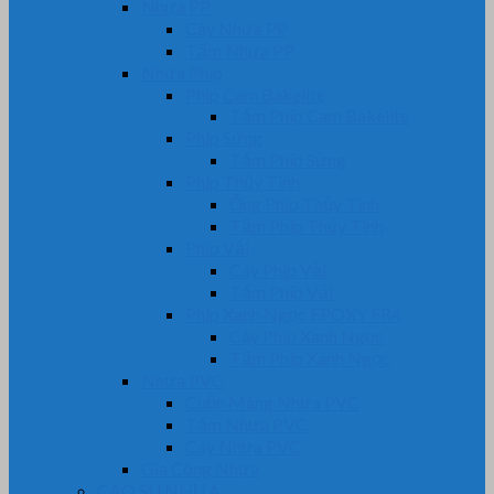
Nhựa PP
Cây Nhựa PP
Tấm Nhựa PP
Nhựa Phíp
Phip Cam Bakelite
Tấm Phíp Cam Bakelite
Phíp Sừng
Tấm Phíp Sừng
Phíp Thủy Tinh
Ống Phíp Thủy Tinh
Tấm Phíp Thủy Tinh
Phíp Vải
Cây Phíp Vải
Tấm Phíp Vải
Phíp Xanh Ngọc EPOXY FR4
Cây Phíp Xanh Ngọc
Tấm Phíp Xanh Ngọc
Nhựa PVC
Cuộn Màng Nhựa PVC
Tấm Nhựa PVC
Cây Nhựa PVC
Gia Công Nhựa
CAO SU NHỰA