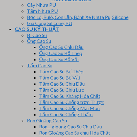
Cây Nhựa PU
Tấm Nhựa PU
Bọc Lô, Rulô, Con Lăn, Bánh Xe Nhựa Pu, Silicone
Gia Công Silicone, PU
CAO SU KỸ THUẬT
Bi Cao Su
Ống Cao Su
Ống Cao Su Chịu Dầu
Ống Cao Su Bố Thép
Ống Cao Su Bố Vải
Tấm Cao Su
Tấm Cao Su Bố Thép
Tấm Cao Su Bố Vải
Tấm Cao Su Chịu Dầu
Tấm Cao Su Chịu Lực
Tấm Cao Su Kháng Hóa Chất
Tấm Cao Su Chống trơn Trượt
Tấm Cao Su Chống Mài Mòn
Tấm Cao Su Chống Thấm
Ron Gioăng Cao Su
Ron – gioăng Cao Su Chịu Dầu
Ron Gioăng Cao Su chịu Hóa Chất