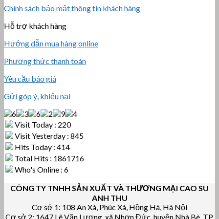
Chính sách bảo mật thông tin khách hàng
Hỗ trợ khách hàng
Hướng dẫn mua hàng online
Phương thức thanh toán
Yêu cầu báo giá
Gửi góp ý, khiếu nại
Visit Today : 220
Visit Yesterday : 845
Hits Today : 414
Total Hits : 1861716
Who's Online : 6
CÔNG TY TNHH SẢN XUẤT VÀ THƯƠNG MẠI CAO SU
ANH THU
Cơ sở 1: 108 An Xá, Phúc Xá, Hồng Hà, Hà Nội
Cơ sở 2: 1647 Lê Văn Lương, xã Nhơn Đức, huyện Nhà Bè, TP.