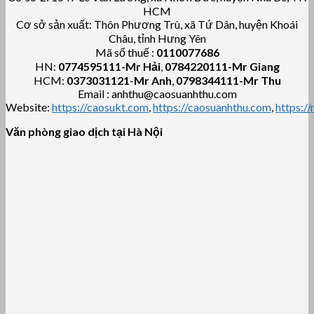
HCM
Cơ sở sản xuất: Thôn Phương Trù, xã Tứ Dân, huyện Khoái
Châu, tỉnh Hưng Yên
Mã số thuế :
0110077686
HN:
0774595111
-Mr Hải
,
0784220111-Mr Giang
HCM:
0373031121
-
Mr Anh
,
0798344111-Mr Thu
Email : anhthu@caosuanhthu.com
Website:
https://caosukt.com
,
https://caosuanhthu.com
,
https:/
Văn phòng giao dịch tại Hà Nội