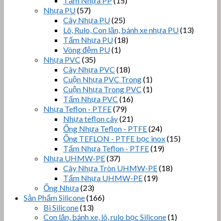
Tấm Nhựa PP
(15)
Nhựa PU
(57)
Cây Nhựa PU
(25)
Lô, Rulo, Con lăn, bánh xe nhựa PU
(13)
Tấm Nhựa PU
(18)
Vòng đệm PU
(1)
Nhựa PVC
(35)
Cây Nhựa PVC
(18)
Cuộn Nhựa PVC Trong
(1)
Cuộn Nhựa Trong PVC
(1)
Tấm Nhựa PVC
(16)
Nhựa Teflon - PTFE
(79)
Nhựa teflon cây
(21)
Ống Nhựa Teflon - PTFE
(24)
Ống TEFLON - PTFE bọc inox
(15)
Tấm Nhựa Teflon - PTFE
(19)
Nhựa UHMW-PE
(37)
Cây Nhựa Tròn UHMW-PE
(18)
Tấm Nhựa UHMW-PE
(19)
Ống Nhựa
(23)
Sản Phẩm Silicone
(166)
Bi Silicone
(13)
Con lăn, bánh xe, lô, rulo bọc Silicone
(1)