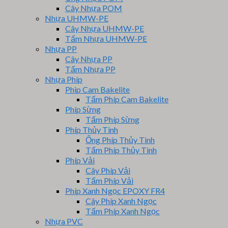
Cây Nhựa POM
Nhựa UHMW-PE
Cây Nhựa UHMW-PE
Tấm Nhựa UHMW-PE
Nhựa PP
Cây Nhựa PP
Tấm Nhựa PP
Nhựa Phíp
Phip Cam Bakelite
Tấm Phíp Cam Bakelite
Phíp Sừng
Tấm Phíp Sừng
Phíp Thủy Tinh
Ống Phíp Thủy Tinh
Tấm Phíp Thủy Tinh
Phíp Vải
Cây Phíp Vải
Tấm Phíp Vải
Phíp Xanh Ngọc EPOXY FR4
Cây Phíp Xanh Ngọc
Tấm Phíp Xanh Ngọc
Nhựa PVC