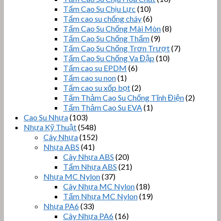
Tấm Cao Su Chịu Lực
(10)
Tấm cao su chống cháy
(6)
Tấm Cao Su Chống Mài Mòn
(8)
Tấm Cao Su Chống Thấm
(9)
Tấm Cao Su Chống Trơn Trượt
(7)
Tấm Cao Su Chống Va Đập
(10)
Tấm cao su EPDM
(6)
Tấm cao su non
(1)
Tấm cao su xốp bọt
(2)
Tấm Thảm Cao Su Chống Tĩnh Điện
(2)
Tấm Thảm Cao Su EVA
(1)
Cao Su Nhựa
(103)
Nhựa Kỹ Thuật
(548)
Cây Nhựa
(152)
Nhựa ABS
(41)
Cây Nhựa ABS
(20)
Tấm Nhựa ABS
(21)
Nhựa MC Nylon
(37)
Cây Nhựa MC Nylon
(18)
Tấm Nhựa MC Nylon
(19)
Nhựa PA6
(33)
Cây Nhựa PA6
(16)