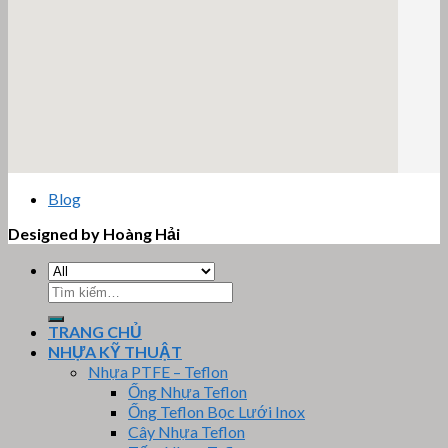
email google map
Blog
Designed by Hoàng Hải
Tìm
kiếm:
TRANG CHỦ
NHỰA KỸ THUẬT
Nhựa PTFE – Teflon
Ống Nhựa Teflon
Ống Teflon Bọc Lưới Inox
Cây Nhựa Teflon