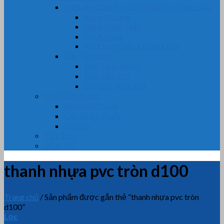
Vật Liệu Cách Âm, Cách Nhiệt, Chống Cháy
Bông Khoáng
Bông Thủy Tinh
Bìa Amiang
Vải Chịu Nhiệt, Chống Cháy
Dây Tết Chèn
Dây Tẩm Teflon
Dây Tẩm Chì
Dây Cốt Tông Mỡ
CHUYÊN MỤC
Nhựa Kỹ Thuật
Cao Su Kỹ Thuật
Silicone
TIN TỨC
LIÊN HỆ
thanh nhựa pvc tròn d100
Trang chủ
/
Sản phẩm được gắn thẻ “thanh nhựa pvc tròn
d100”
Lọc