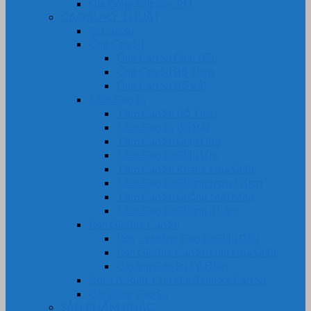
Gia Công Silicone, PU
CAO SU KỸ THUẬT
Bi Cao Su
Ống Cao Su
Ống Cao Su Chịu Dầu
Ống Cao Su Bố Thép
Ống Cao Su Bố Vải
Tấm Cao Su
Tấm Cao Su Bố Thép
Tấm Cao Su Bố Vải
Tấm Cao Su Chịu Dầu
Tấm Cao Su Chịu Lực
Tấm Cao Su Kháng Hóa Chất
Tấm Cao Su Chống trơn Trượt
Tấm Cao Su Chống Mài Mòn
Tấm Cao Su Chống Thấm
Ron Gioăng Cao Su
Ron – gioăng Cao Su Chịu Dầu
Ron Gioăng Cao Su chịu Hóa Chất
Gioăng Cao Su Tủ Điện
Bọc Lô, Rulô, Con lăn, Bánh Xe Cao Su
Gia Công Cao Su
SẢN PHẨM KHÁC