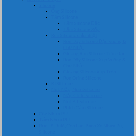
Silicone
Ống Silicone
Tấm Silicone
Tấm Silicone Đặc
Tấm Silicone Xốp
Ron Silicone chịu nhiệt
Ron Dây Silicone Đặc Vuông &
Chữ Nhật
Gioăng Ron Silicone Tròn Đặc
Ron Dây Silicone Xốp Vuông &
Chữ Nhật
Gioăng Silicone Xốp Tròn
Ron Oring Silicone
Bi Silicone
Nút, Nắp, Núm Silicone
Nắp Chụp Silicone
Nút Bịt Silicone
Phích Cắm Silicone
Cây Nhựa PU
Tấm Nhựa PU
Bọc Lô, Rulô, Con Lăn, Bánh Xe Nhựa Pu,
Silicone