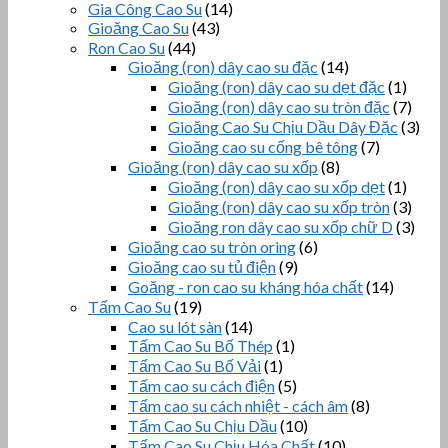
Gia Công Cao Su
(14)
Gioăng Cao Su
(43)
Ron Cao Su
(44)
Gioăng (ron) dây cao su đặc
(14)
Gioăng (ron) dây cao su dẹt đặc
(1)
Gioăng (ron) dây cao su tròn đặc
(7)
Gioăng Cao Su Chịu Dầu Dây Đặc
(3)
Gioăng cao su cống bê tông
(7)
Gioăng (ron) dây cao su xốp
(8)
Gioăng (ron) dây cao su xốp dẹt
(1)
Gioăng (ron) dây cao su xốp tròn
(3)
Gioăng ron dây cao su xốp chữ D
(3)
Gioăng cao su tròn oring
(6)
Gioăng cao su tủ điện
(9)
Goăng - ron cao su kháng hóa chất
(14)
Tấm Cao Su
(19)
Cao su lót sàn
(14)
Tấm Cao Su Bố Thép
(1)
Tấm Cao Su Bố Vải
(1)
Tấm cao su cách điện
(5)
Tấm cao su cách nhiệt - cách âm
(8)
Tấm Cao Su Chịu Dầu
(10)
Tấm Cao Su Chịu Hóa Chất
(10)