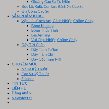
Gioăng Cao Su Tủ Điện
Bọc Lô, Rulô, Con lăn, Bánh Xe Cao Su
Gia Công Cao Su
SẢN PHẨM KHÁC
Vật Liệu Cách Âm, Cách Nhiệt, Chống Cháy
Bông Khoáng
Bông Thủy Tinh
Bìa Amiang
Vải Chịu Nhiệt, Chống Cháy
Dây Tết Chèn
Dây Tẩm Teflon
Dây Tẩm Chì
Dây Cốt Tông Mỡ
CHUYÊN MỤC
Nhựa Kỹ Thuật
Cao Su Kỹ Thuật
Silicone
TIN TỨC
LIÊN HỆ
Đăng nhập
Newsletter