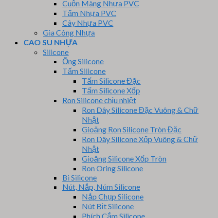
Cuộn Màng Nhựa PVC
Tấm Nhựa PVC
Cây Nhựa PVC
Gia Công Nhựa
CAO SU NHỰA
Silicone
Ống Silicone
Tấm Silicone
Tấm Silicone Đặc
Tấm Silicone Xốp
Ron Silicone chịu nhiệt
Ron Dây Silicone Đặc Vuông & Chữ
Nhật
Gioăng Ron Silicone Tròn Đặc
Ron Dây Silicone Xốp Vuông & Chữ
Nhật
Gioăng Silicone Xốp Tròn
Ron Oring Silicone
Bi Silicone
Nút, Nắp, Núm Silicone
Nắp Chụp Silicone
Nút Bịt Silicone
Phích Cắm Silicone