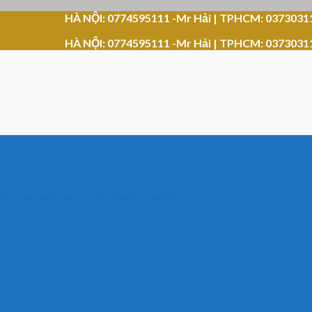
HÀ NỘI: 0774595111 -Mr Hải | TPHCM: 0373031
HÀ NỘI: 0774595111 -Mr Hải | TPHCM: 0373031
 You can remove it from Theme Options.