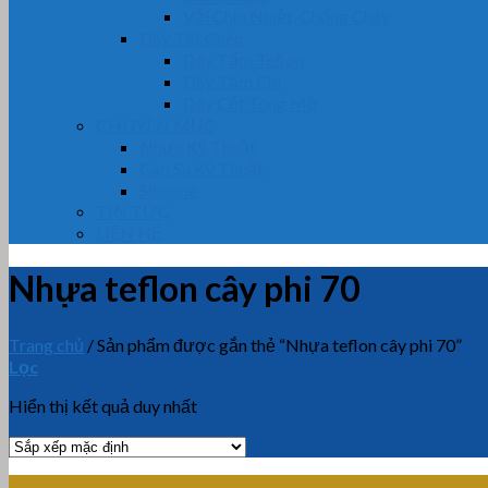
Vải Chịu Nhiệt, Chống Cháy
Dây Tết Chèn
Dây Tẩm Teflon
Dây Tẩm Chì
Dây Cốt Tông Mỡ
CHUYÊN MỤC
Nhựa Kỹ Thuật
Cao Su Kỹ Thuật
Silicone
TIN TỨC
LIÊN HỆ
Nhựa teflon cây phi 70
Trang chủ
/
Sản phẩm được gắn thẻ “Nhựa teflon cây phi 70”
Lọc
Hiển thị kết quả duy nhất