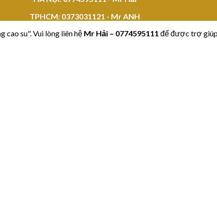
TPHCM:
0373031121 - Mr ANH
 cao su". Vui lòng liên hệ
Mr Hải
–
0774595111
để được trợ giúp