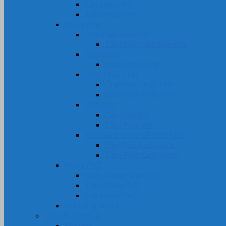
Cây Nhựa PP
Tấm Nhựa PP
Nhựa Phíp
Phip Cam Bakelite
Tấm Phíp Cam Bakelite
Phíp Sừng
Tấm Phíp Sừng
Phíp Thủy Tinh
Ống Phíp Thủy Tinh
Tấm Phíp Thủy Tinh
Phíp Vải
Cây Phíp Vải
Tấm Phíp Vải
Phíp Xanh Ngọc EPOXY FR4
Cây Phíp Xanh Ngọc
Tấm Phíp Xanh Ngọc
Nhựa PVC
Cuộn Màng Nhựa PVC
Tấm Nhựa PVC
Cây Nhựa PVC
Gia Công Nhựa
CAO SU NHỰA
Silicone