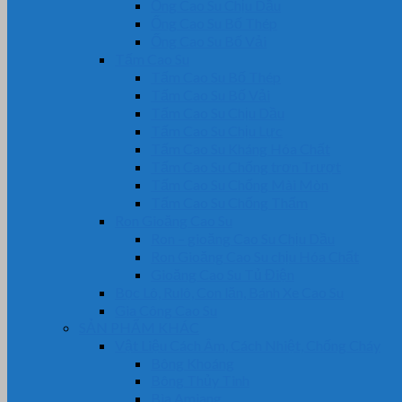
Ống Cao Su Chịu Dầu
Ống Cao Su Bố Thép
Ống Cao Su Bố Vải
Tấm Cao Su
Tấm Cao Su Bố Thép
Tấm Cao Su Bố Vải
Tấm Cao Su Chịu Dầu
Tấm Cao Su Chịu Lực
Tấm Cao Su Kháng Hóa Chất
Tấm Cao Su Chống trơn Trượt
Tấm Cao Su Chống Mài Mòn
Tấm Cao Su Chống Thấm
Ron Gioăng Cao Su
Ron – gioăng Cao Su Chịu Dầu
Ron Gioăng Cao Su chịu Hóa Chất
Gioăng Cao Su Tủ Điện
Bọc Lô, Rulô, Con lăn, Bánh Xe Cao Su
Gia Công Cao Su
SẢN PHẨM KHÁC
Vật Liệu Cách Âm, Cách Nhiệt, Chống Cháy
Bông Khoáng
Bông Thủy Tinh
Bìa Amiang