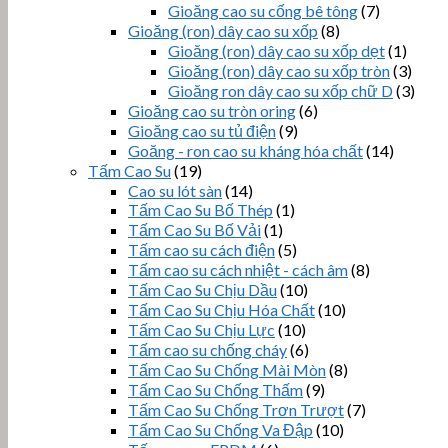
Gioăng cao su cống bê tông
(7)
Gioăng (ron) dây cao su xốp
(8)
Gioăng (ron) dây cao su xốp dẹt
(1)
Gioăng (ron) dây cao su xốp tròn
(3)
Gioăng ron dây cao su xốp chữ D
(3)
Gioăng cao su tròn oring
(6)
Gioăng cao su tủ điện
(9)
Goăng - ron cao su kháng hóa chất
(14)
Tấm Cao Su
(19)
Cao su lót sàn
(14)
Tấm Cao Su Bố Thép
(1)
Tấm Cao Su Bố Vải
(1)
Tấm cao su cách điện
(5)
Tấm cao su cách nhiệt - cách âm
(8)
Tấm Cao Su Chịu Dầu
(10)
Tấm Cao Su Chịu Hóa Chất
(10)
Tấm Cao Su Chịu Lực
(10)
Tấm cao su chống cháy
(6)
Tấm Cao Su Chống Mài Mòn
(8)
Tấm Cao Su Chống Thấm
(9)
Tấm Cao Su Chống Trơn Trượt
(7)
Tấm Cao Su Chống Va Đập
(10)