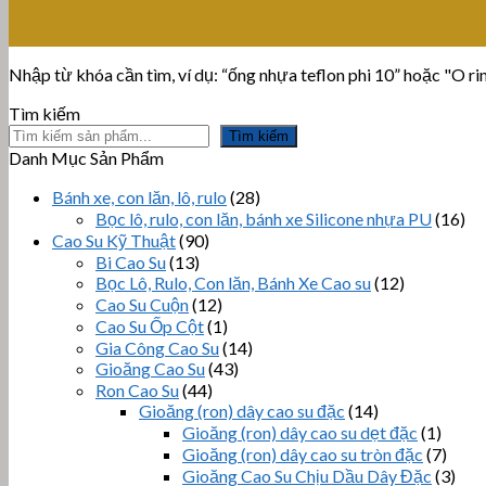
Nhập từ khóa cần tìm, ví dụ: “ống nhựa teflon phi 10” hoặc "O ring
Tìm kiếm
Tìm kiếm
Danh Mục Sản Phẩm
Bánh xe, con lăn, lô, rulo
(28)
Bọc lô, rulo, con lăn, bánh xe Silicone nhựa PU
(16)
Cao Su Kỹ Thuật
(90)
Bi Cao Su
(13)
Bọc Lô, Rulo, Con lăn, Bánh Xe Cao su
(12)
Cao Su Cuộn
(12)
Cao Su Ốp Cột
(1)
Gia Công Cao Su
(14)
Gioăng Cao Su
(43)
Ron Cao Su
(44)
Gioăng (ron) dây cao su đặc
(14)
Gioăng (ron) dây cao su dẹt đặc
(1)
Gioăng (ron) dây cao su tròn đặc
(7)
Gioăng Cao Su Chịu Dầu Dây Đặc
(3)