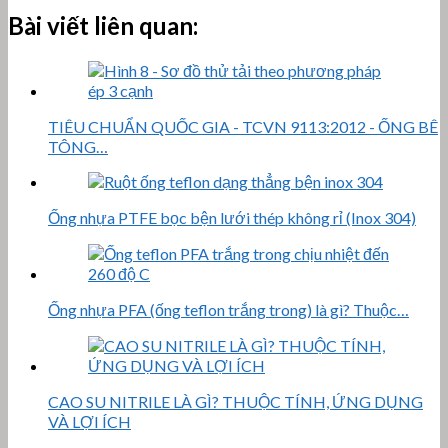
Bài viết liên quan:
TIÊU CHUẨN QUỐC GIA - TCVN 9113:2012 - ỐNG BÊ
TÔNG…
Ống nhựa PTFE bọc bện lưới thép không rỉ (Inox 304)
Ống nhựa PFA (ống teflon trắng trong) là gì? Thuộc…
CAO SU NITRILE LÀ GÌ? THUỘC TÍNH, ỨNG DỤNG
VÀ LỢI ÍCH