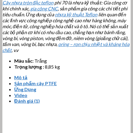
Cây nhựa tròn đặc teflon
phi 70 là nhựa kỹ thuật: Gia công cơ
khí chính xác,
gia công CNC
, sản phẩm gia công các chi tiết phi
tiêu chuẩn. Ứng dụng của
nhựa kỹ thuật Teflon
liên quan đến
các lĩnh vực công nghiệp công nghệ cao như hàng không, máy
móc, điện tử, công nghiệp hóa chất và ô tô. Nó có thể sản xuất
các bộ phận cơ khí có nhu cầu cao, chẳng hạn như bánh răng,
vòng bi, vòng piston, vòng đệm đỡ, niêm vòng (gioăng chữ cái),
tấm van, vòng bi, bạc nhựa,
oring – ron chịu nhiệt và kháng hóa
chất
, v.v
Màu sắc:
Trắng
Trọng lượng :
8,85 kg
Mô tả
Sản phẩm cây PTFE
Ứng Dụng
Video
Đánh giá (1)