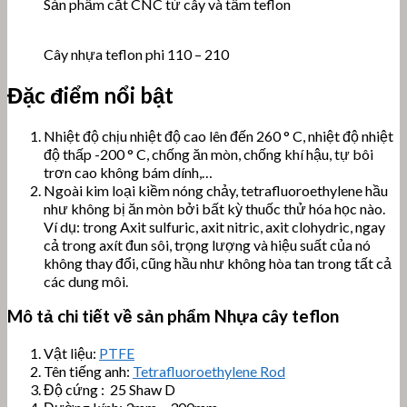
Sản phẩm cắt CNC từ cây và tấm teflon
Cây nhựa teflon phi 110 – 210
Đặc điểm nổi bật
Nhiệt độ chịu nhiệt độ cao lên đến 260 ° C, nhiệt độ nhiệt
độ thấp -200 ° C, chống ăn mòn, chống khí hậu, tự bôi
trơn cao không bám dính,…
Ngoài kim loại kiềm nóng chảy, tetrafluoroethylene hầu
như không bị ăn mòn bởi bất kỳ thuốc thử hóa học nào.
Ví dụ: trong Axit sulfuric, axit nitric, axit clohydric, ngay
cả trong axít đun sôi, trọng lượng và hiệu suất của nó
không thay đổi, cũng hầu như không hòa tan trong tất cả
các dung môi.
Mô tả chi tiết về sản phẩm Nhựa cây teflon
Vật liệu:
PTFE
Tên tiếng anh:
Tetrafluoroethylene Rod
Độ cứng : 25 Shaw D