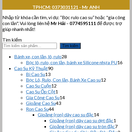
TPHCM:
0373031121 - Mr ANH
Nhập từ khóa cần tìm, ví dụ: “Bọc rulo cao su” hoặc "gia công
con lăn". Vui lòng liên hệ
Mr Hải
–
0774595111
để được trợ
giúp nhanh nhất!
Tìm kiếm
Tìm kiếm
28
Bánh xe, con lăn, lô, rulo
28
sản
16
Bọc lô, rulo, con lăn, bánh xe Silicone nhựa PU
16
phẩm
sản
90
Cao Su Kỹ Thuật
90
sản
phẩ
13
Bi Cao Su
13
sản
phẩm
12
Bọc Lô, Rulo, Con lăn, Bánh Xe Cao su
12
sản
phẩm
12
Cao Su Cuộn
12
sản
phẩm
1
Cao Su Ốp Cột
1
phẩm
sản
14
Gia Công Cao Su
14
phẩm
43
sản
Gioăng Cao Su
43
sản
44
phẩm
Ron Cao Su
44
sản
phẩm
14
Gioăng (ron) dây cao su đặc
14
sản
phẩm
1
Gioăng (ron) dây cao su dẹt đặc
1
phẩm
sản
7
Gioăng (ron) dây cao su tròn đặc
7
phẩm
sản
3