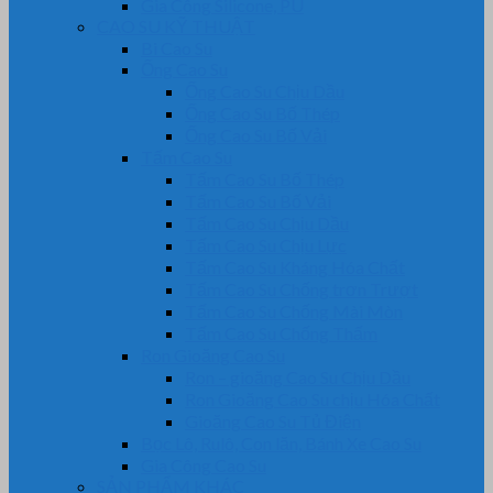
Gia Công Silicone, PU
CAO SU KỸ THUẬT
Bi Cao Su
Ống Cao Su
Ống Cao Su Chịu Dầu
Ống Cao Su Bố Thép
Ống Cao Su Bố Vải
Tấm Cao Su
Tấm Cao Su Bố Thép
Tấm Cao Su Bố Vải
Tấm Cao Su Chịu Dầu
Tấm Cao Su Chịu Lực
Tấm Cao Su Kháng Hóa Chất
Tấm Cao Su Chống trơn Trượt
Tấm Cao Su Chống Mài Mòn
Tấm Cao Su Chống Thấm
Ron Gioăng Cao Su
Ron – gioăng Cao Su Chịu Dầu
Ron Gioăng Cao Su chịu Hóa Chất
Gioăng Cao Su Tủ Điện
Bọc Lô, Rulô, Con lăn, Bánh Xe Cao Su
Gia Công Cao Su
SẢN PHẨM KHÁC