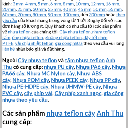
kính:
3 mm
,
4 mm
,
5 mm
,
6 mm
,
8 mm
,
10 mm
,
12 mm
,
16 mm
,
20 mm
,
25 mm
,
30 mm
,
35 mm
,
40 mm
,
45 mm
,
50 mm
,
55 mm
,
60 mm
,
70 mm
,
80 mm
,
90 mm
,
100 mm
, đến
300 mm
hoặc
theo
yêu cầu
của khách hàng trong vòng từ 1 tới 3 ngày đối với các
đơn hàng số lượng ít. Quý khách có nhu cầu tới các sản phẩm
về
nhựa teflon
của chúng tôi:
Cây nhựa teflon
,
nhựa teflon
tấm
,
ống nhựa teflon
,
gioăng nhựa teflon
,
dây tết chèn
PTFE
,
vải chịu nhiệt teflon
,
gia công nhựa
theo yêu cầu vui lòng
liên hệ
nhận báo giá và đặt hàng.
Ngoài
Cây nhựa teflon
và
tấm nhựa teflon
Anh
Thu
có cung cấp:
nhựa PU cây
,
Nhựa PA6 cây
,
Nhựa
PA66 cây
,
Nhựa MC Nylon cây
,
Nhựa ABS
cây
,
Nhựa POM cây
,
Nhựa PEEK cây
,
Nhựa PP cây
,
Nhựa PE-HDPE cây
,
Nhựa
UHMW-PE
cây
,
Nhựa
PVC cây
,
cây phíp vải
,
Cây phíp xanh ngọc
,
gia công
nhựa theo yêu cầu
.
Các sản phẩm
nhựa teflon cây
Anh Thu
cung cấp: