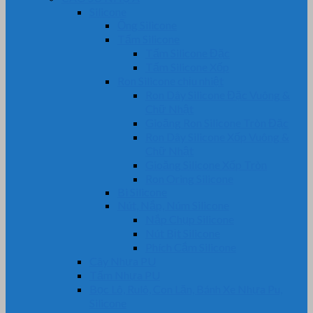
Silicone
Ống Silicone
Tấm Silicone
Tấm Silicone Đặc
Tấm Silicone Xốp
Ron Silicone chịu nhiệt
Ron Dây Silicone Đặc Vuông &
Chữ Nhật
Gioăng Ron Silicone Tròn Đặc
Ron Dây Silicone Xốp Vuông &
Chữ Nhật
Gioăng Silicone Xốp Tròn
Ron Oring Silicone
Bi Silicone
Nút, Nắp, Núm Silicone
Nắp Chụp Silicone
Nút Bịt Silicone
Phích Cắm Silicone
Cây Nhựa PU
Tấm Nhựa PU
Bọc Lô, Rulô, Con Lăn, Bánh Xe Nhựa Pu,
Silicone