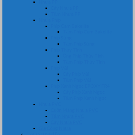
Nhựa PP
Cây Nhựa PP
Tấm Nhựa PP
Nhựa Phíp
Phip Cam Bakelite
Tấm Phíp Cam Bakelite
Phíp Sừng
Tấm Phíp Sừng
Phíp Thủy Tinh
Ống Phíp Thủy Tinh
Tấm Phíp Thủy Tinh
Phíp Vải
Cây Phíp Vải
Tấm Phíp Vải
Phíp Xanh Ngọc EPOXY FR4
Cây Phíp Xanh Ngọc
Tấm Phíp Xanh Ngọc
Nhựa PVC
Cuộn Màng Nhựa PVC
Tấm Nhựa PVC
Cây Nhựa PVC
Gia Công Nhựa
CAO SU NHỰA