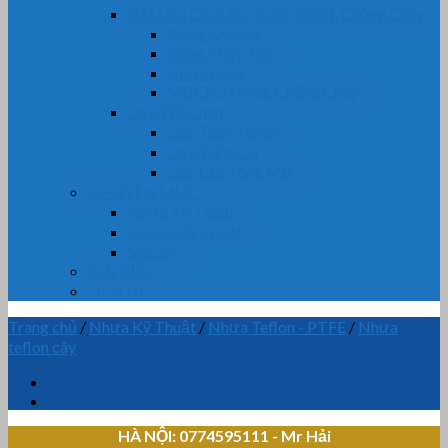
Vật Liệu Cách Âm, Cách Nhiệt, Chống Cháy
Bông Khoáng
Bông Thủy Tinh
Bìa Amiang
Vải Chịu Nhiệt, Chống Cháy
Dây Tết Chèn
Dây Tẩm Teflon
Dây Tẩm Chì
Dây Cốt Tông Mỡ
CHUYÊN MỤC
Nhựa Kỹ Thuật
Cao Su Kỹ Thuật
Silicone
TIN TỨC
LIÊN HỆ
Trang chủ
/
Nhựa Kỹ Thuật
/
Nhựa Teflon - PTFE
/
Nhựa
teflon cây
HÀ NỘI: 0774595111
- Mr Hải