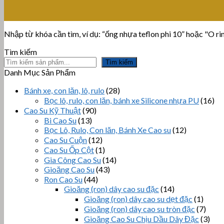
Nhập từ khóa cần tìm, ví dụ: “ống nhựa teflon phi 10” hoặc "O ring
Tìm kiếm
Tìm kiếm
Danh Mục Sản Phẩm
Bánh xe, con lăn, lô, rulo
(28)
Bọc lô, rulo, con lăn, bánh xe Silicone nhựa PU
(16)
Cao Su Kỹ Thuật
(90)
Bi Cao Su
(13)
Bọc Lô, Rulo, Con lăn, Bánh Xe Cao su
(12)
Cao Su Cuộn
(12)
Cao Su Ốp Cột
(1)
Gia Công Cao Su
(14)
Gioăng Cao Su
(43)
Ron Cao Su
(44)
Gioăng (ron) dây cao su đặc
(14)
Gioăng (ron) dây cao su dẹt đặc
(1)
Gioăng (ron) dây cao su tròn đặc
(7)
Gioăng Cao Su Chịu Dầu Dây Đặc
(3)