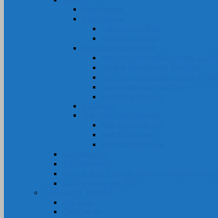
Ống Silicone
Tấm Silicone
Tấm Silicone Đặc
Tấm Silicone Xốp
Ron Silicone chịu nhiệt
Ron Dây Silicone Đặc Vuông & Ch
Gioăng Ron Silicone Tròn Đặc
Ron Dây Silicone Xốp Vuông & Ch
Gioăng Silicone Xốp Tròn
Ron Oring Silicone
Bi Silicone
Nút, Nắp, Núm Silicone
Nắp Chụp Silicone
Nút Bịt Silicone
Phích Cắm Silicone
Cây Nhựa PU
Tấm Nhựa PU
Bọc Lô, Rulô, Con Lăn, Bánh Xe Nhựa Pu, Silico
Gia Công Silicone, PU
CAO SU KỸ THUẬT
Bi Cao Su
Ống Cao Su