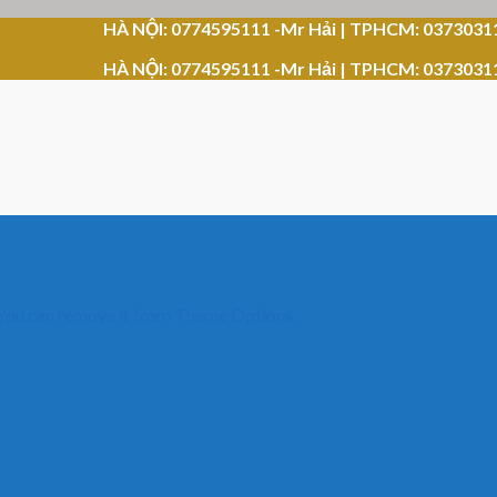
HÀ NỘI: 0774595111 -Mr Hải | TPHCM: 0373031
HÀ NỘI: 0774595111 -Mr Hải | TPHCM: 0373031
 You can remove it from Theme Options.