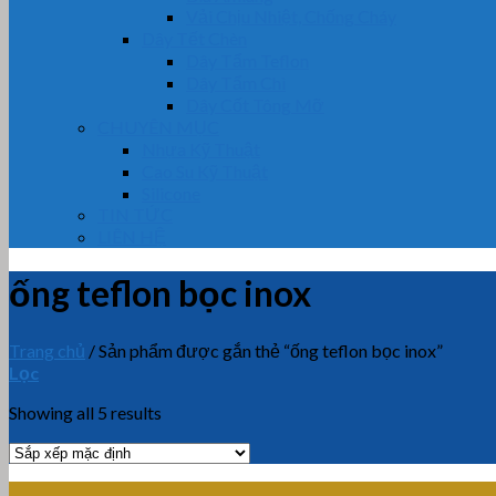
Vải Chịu Nhiệt, Chống Cháy
Dây Tết Chèn
Dây Tẩm Teflon
Dây Tẩm Chì
Dây Cốt Tông Mỡ
CHUYÊN MỤC
Nhựa Kỹ Thuật
Cao Su Kỹ Thuật
Silicone
TIN TỨC
LIÊN HỆ
ống teflon bọc inox
Trang chủ
/
Sản phẩm được gắn thẻ “ống teflon bọc inox”
Lọc
Showing all 5 results