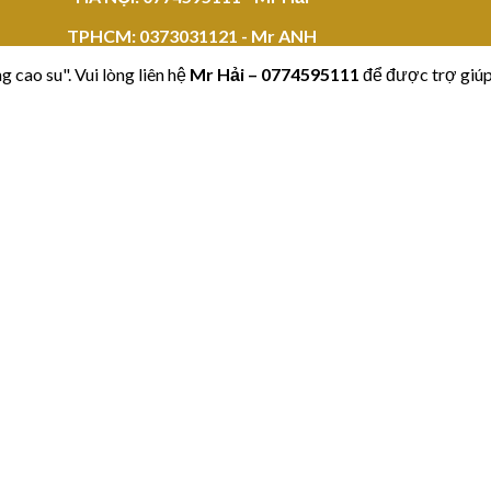
TPHCM:
0373031121 - Mr ANH
 cao su". Vui lòng liên hệ
Mr Hải
–
0774595111
để được trợ giúp