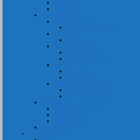
Cây Nhựa PP
Tấm Nhựa PP
Nhựa Phíp
Phip Cam Bakelite
Tấm Phíp Cam Bakelite
Phíp Sừng
Tấm Phíp Sừng
Phíp Thủy Tinh
Ống Phíp Thủy Tinh
Tấm Phíp Thủy Tinh
Phíp Vải
Cây Phíp Vải
Tấm Phíp Vải
Phíp Xanh Ngọc EPOXY FR4
Cây Phíp Xanh Ngọc
Tấm Phíp Xanh Ngọc
Nhựa PVC
Cuộn Màng Nhựa PVC
Tấm Nhựa PVC
Cây Nhựa PVC
Gia Công Nhựa
CAO SU NHỰA
Silicone