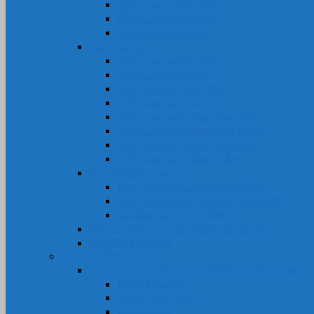
Ống Cao Su Chịu Dầu
Ống Cao Su Bố Thép
Ống Cao Su Bố Vải
Tấm Cao Su
Tấm Cao Su Bố Thép
Tấm Cao Su Bố Vải
Tấm Cao Su Chịu Dầu
Tấm Cao Su Chịu Lực
Tấm Cao Su Kháng Hóa Chất
Tấm Cao Su Chống trơn Trượt
Tấm Cao Su Chống Mài Mòn
Tấm Cao Su Chống Thấm
Ron Gioăng Cao Su
Ron – gioăng Cao Su Chịu Dầu
Ron Gioăng Cao Su chịu Hóa Chất
Gioăng Cao Su Tủ Điện
Bọc Lô, Rulô, Con lăn, Bánh Xe Cao Su
Gia Công Cao Su
SẢN PHẨM KHÁC
Vật Liệu Cách Âm, Cách Nhiệt, Chống Cháy
Bông Khoáng
Bông Thủy Tinh
Bìa Amiang