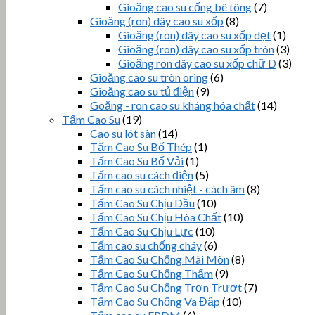
Gioăng cao su cống bê tông
(7)
Gioăng (ron) dây cao su xốp
(8)
Gioăng (ron) dây cao su xốp dẹt
(1)
Gioăng (ron) dây cao su xốp tròn
(3)
Gioăng ron dây cao su xốp chữ D
(3)
Gioăng cao su tròn oring
(6)
Gioăng cao su tủ điện
(9)
Goăng - ron cao su kháng hóa chất
(14)
Tấm Cao Su
(19)
Cao su lót sàn
(14)
Tấm Cao Su Bố Thép
(1)
Tấm Cao Su Bố Vải
(1)
Tấm cao su cách điện
(5)
Tấm cao su cách nhiệt - cách âm
(8)
Tấm Cao Su Chịu Dầu
(10)
Tấm Cao Su Chịu Hóa Chất
(10)
Tấm Cao Su Chịu Lực
(10)
Tấm cao su chống cháy
(6)
Tấm Cao Su Chống Mài Mòn
(8)
Tấm Cao Su Chống Thấm
(9)
Tấm Cao Su Chống Trơn Trượt
(7)
Tấm Cao Su Chống Va Đập
(10)