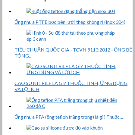
Ống nhựa PTFE bọc bện lưới thép không rỉ (Inox 304)
TIÊU CHUẨN QUỐC GIA - TCVN 9113:2012 - ỐNG BÊ
TÔNG…
CAO SU NITRILE LÀ GÌ? THUỘC TÍNH, ỨNG DỤNG
VÀ LỢI ÍCH
Ống nhựa PFA (ống teflon trắng trong) là gì? Thuộc…