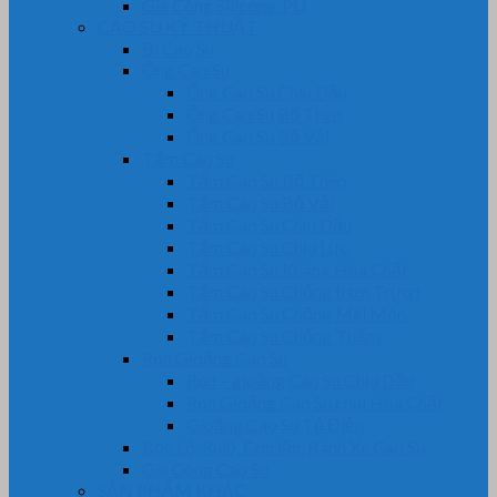
Gia Công Silicone, PU
CAO SU KỸ THUẬT
Bi Cao Su
Ống Cao Su
Ống Cao Su Chịu Dầu
Ống Cao Su Bố Thép
Ống Cao Su Bố Vải
Tấm Cao Su
Tấm Cao Su Bố Thép
Tấm Cao Su Bố Vải
Tấm Cao Su Chịu Dầu
Tấm Cao Su Chịu Lực
Tấm Cao Su Kháng Hóa Chất
Tấm Cao Su Chống trơn Trượt
Tấm Cao Su Chống Mài Mòn
Tấm Cao Su Chống Thấm
Ron Gioăng Cao Su
Ron – gioăng Cao Su Chịu Dầu
Ron Gioăng Cao Su chịu Hóa Chất
Gioăng Cao Su Tủ Điện
Bọc Lô, Rulô, Con lăn, Bánh Xe Cao Su
Gia Công Cao Su
SẢN PHẨM KHÁC