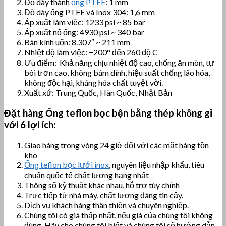
Độ dày thành
ống PTFE
: 1 mm
Độ dày ống PTFE và Inox 304: 1,6 mm
Áp xuất làm việc: 1233 psi ~ 85 bar
Áp xuất nổ ống: 4930 psi ~ 340 bar
Bán kính uốn: 8.307″ ~ 211 mm
Nhiệt độ làm việc: −200° đến 260 độ C
Ưu điểm: Khả năng chịu nhiệt độ cao, chống ăn mòn, tự
bôi trơn cao, không bám dính, hiệu suất chống lão hóa,
không độc hại, kháng hóa chất tuyệt vời.
Xuất xứ: Trung Quốc, Hàn Quốc, Nhật Bản
Đặt hàng
Ống teflon bọc bện bằng thép không gỉ
với 6 lợi ích:
Giao hàng trong vòng 24 giờ đối với các mặt hàng tồn
kho
Ống teflon bọc lưới inox
, nguyên liệu nhập khẩu, tiêu
chuẩn quốc tế chất lượng hạng nhất
Thông số kỹ thuật khác nhau, hỗ trợ tùy chỉnh
Trực tiếp từ nhà máy, chất lượng đáng tin cậy.
Dịch vụ khách hàng thân thiện và chuyên nghiệp.
Chúng tôi có giá thấp nhất, nếu giá của chúng tôi không
đúng. Hãy cho chúng tôi biết và chúng tôi sẽ hướng dẫn