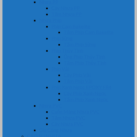
Nhựa PP
Cây Nhựa PP
Tấm Nhựa PP
Nhựa Phíp
Phip Cam Bakelite
Tấm Phíp Cam Bakelite
Phíp Sừng
Tấm Phíp Sừng
Phíp Thủy Tinh
Ống Phíp Thủy Tinh
Tấm Phíp Thủy Tinh
Phíp Vải
Cây Phíp Vải
Tấm Phíp Vải
Phíp Xanh Ngọc EPOXY FR4
Cây Phíp Xanh Ngọc
Tấm Phíp Xanh Ngọc
Nhựa PVC
Cuộn Màng Nhựa PVC
Tấm Nhựa PVC
Cây Nhựa PVC
Gia Công Nhựa
CAO SU NHỰA