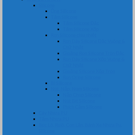
Silicone
Ống Silicone
Tấm Silicone
Tấm Silicone Đặc
Tấm Silicone Xốp
Ron Silicone chịu nhiệt
Ron Dây Silicone Đặc Vuông &
Chữ Nhật
Gioăng Ron Silicone Tròn Đặc
Ron Dây Silicone Xốp Vuông &
Chữ Nhật
Gioăng Silicone Xốp Tròn
Ron Oring Silicone
Bi Silicone
Nút, Nắp, Núm Silicone
Nắp Chụp Silicone
Nút Bịt Silicone
Phích Cắm Silicone
Cây Nhựa PU
Tấm Nhựa PU
Bọc Lô, Rulô, Con Lăn, Bánh Xe Nhựa Pu,
Silicone