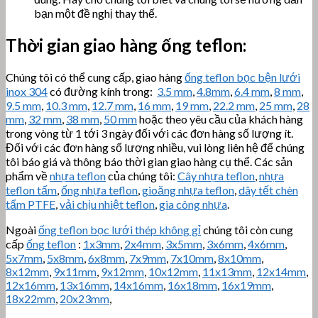
bạn một đề nghị thay thế.
Thời gian giao hàng ống teflon:
Chúng tôi có thể cung cấp, giao hàng
ống teflon bọc bện lưới
inox 304
có đường kính trong:
3.5 mm
,
4.8mm
,
6.4 mm
,
8 mm
,
9.5 mm
,
10.3 mm
,
12.7 mm
,
16 mm
,
19 mm
,
22.2 mm
,
25 mm
,
28
mm
,
32 mm
,
38 mm
,
50 mm
hoặc theo yêu cầu của khách hàng
trong vòng từ 1 tới 3 ngày đối với các đơn hàng số lượng ít.
Đối với các đơn hàng số lượng nhiều, vui lòng liên hệ để chúng
tôi báo giá và thông báo thời gian giao hàng cụ thể. Các sản
phẩm về
nhựa teflon
của chúng tôi:
Cây nhựa teflon
,
nhựa
teflon tấm
,
ống nhựa teflon
,
gioăng nhựa teflon
,
dây tết chèn
tẩm PTFE
,
vải chịu nhiệt teflon
,
gia công nhựa
.
Ngoài
ống teflon bọc lưới thép không gỉ
chúng tôi còn cung
cấp
ống teflon
:
1x3mm
,
2x4mm
,
3x5mm
,
3x6mm
,
4x6mm
,
5x7mm
,
5x8mm
,
6x8mm
,
7x9mm
,
7x10mm
,
8x10mm
,
8x12mm
,
9x11mm
,
9x12mm
,
10x12mm
,
11x13mm
,
12x14mm
,
12x16mm
,
13x16mm
,
14x16mm
,
16x18mm
,
16x19mm
,
18x22mm
,
20x23mm
,