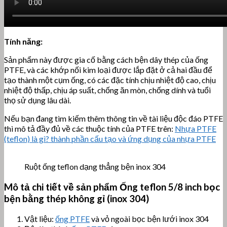
Tính năng:
Sản phẩm này được gia cố bằng cách bện dây thép của ống
PTFE, và các khớp nối kim loại được lắp đặt ở cả hai đầu để
tạo thành một cụm ống, có các đặc tính chịu nhiệt độ cao, chịu
nhiệt độ thấp, chịu áp suất, chống ăn mòn, chống dính và tuổi
thọ sử dụng lâu dài.
Nếu bạn đang tìm kiếm thêm thông tin về tài liệu độc đáo PTFE
thì mô tả đầy đủ về các thuộc tính của PTFE trên:
Nhựa PTFE
(teflon) là gì? thành phần cấu tạo và ứng dụng của nhựa PTFE
Ruột ống teflon dạng thẳng bện inox 304
Mô tả chi tiết về sản phẩm Ống teflon 5/8 inch bọc
bện bằng thép không gỉ (inox 304)
Vật liệu:
ống PTFE
và vỏ ngoài bọc bện lưới inox 304