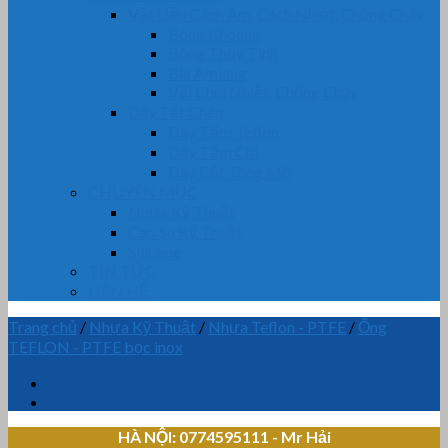
Vật Liệu Cách Âm, Cách Nhiệt, Chống Cháy
Bông Khoáng
Bông Thủy Tinh
Bìa Amiang
Vải Chịu Nhiệt, Chống Cháy
Dây Tết Chèn
Dây Tẩm Teflon
Dây Tẩm Chì
Dây Cốt Tông Mỡ
CHUYÊN MỤC
Nhựa Kỹ Thuật
Cao Su Kỹ Thuật
Silicone
TIN TỨC
LIÊN HỆ
Trang chủ
/
Nhựa Kỹ Thuật
/
Nhựa Teflon - PTFE
/
Ống
TEFLON - PTFE bọc inox
HÀ NỘI: 0774595111
- Mr Hải