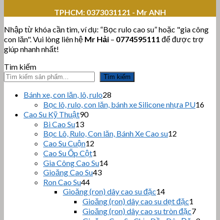
TPHCM:
0373031121 - Mr ANH
Nhập từ khóa cần tìm, ví dụ: “Bọc rulo cao su” hoặc "gia công
con lăn". Vui lòng liên hệ
Mr Hải
–
0774595111
để được trợ
giúp nhanh nhất!
Tìm kiếm
Tìm kiếm
28
Bánh xe, con lăn, lô, rulo
28
sản
16
Bọc lô, rulo, con lăn, bánh xe Silicone nhựa PU
16
phẩm
sản
90
Cao Su Kỹ Thuật
90
sản
phẩ
13
Bi Cao Su
13
sản
phẩm
12
Bọc Lô, Rulo, Con lăn, Bánh Xe Cao su
12
sản
phẩm
12
Cao Su Cuộn
12
sản
phẩm
1
Cao Su Ốp Cột
1
phẩm
sản
14
Gia Công Cao Su
14
phẩm
43
sản
Gioăng Cao Su
43
sản
44
phẩm
Ron Cao Su
44
sản
phẩm
14
Gioăng (ron) dây cao su đặc
14
sản
phẩm
1
Gioăng (ron) dây cao su dẹt đặc
1
phẩm
sản
7
Gioăng (ron) dây cao su tròn đặc
7
phẩm
sản