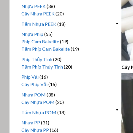
phẩm
sản
38
Nhựa PEEK
38
phẩm
sản
20
Cây Nhựa PEEK
20
phẩm
sản
18
Tấm Nhựa PEEK
18
phẩm
sản
55
Nhựa Phíp
55
phẩm
sản
19
Phíp Cam Bakelite
19
phẩm
sản
19
Tấm Phíp Cam Bakelite
19
phẩm
sản
20
Phíp Thủy Tinh
20
phẩm
sản
20
Tấm Phíp Thủy Tinh
20
Cây 
phẩm
sản
16
Phíp Vải
16
phẩm
sản
16
Cây Phíp Vải
16
phẩm
sản
38
Nhựa POM
38
phẩm
sản
20
Cây Nhựa POM
20
phẩm
sản
18
Tấm Nhựa POM
18
phẩm
sản
31
Nhựa PP
31
phẩm
sản
16
Cây Nhựa PP
16