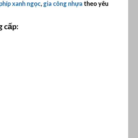
phíp xanh ngọc
,
gia công nhựa
theo yêu
g cấp: