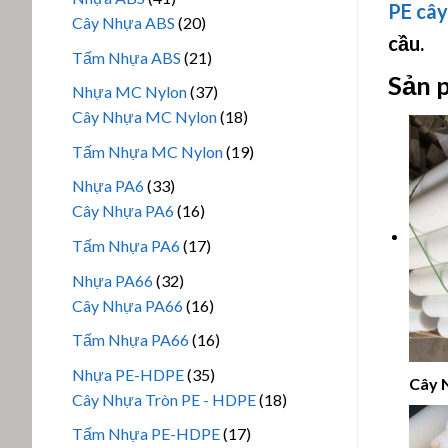
PE
cây
phẩm
sản
20
Cây Nhựa ABS
20
cầu.
phẩm
sản
21
Tấm Nhựa ABS
21
phẩm
Sản 
sản
37
Nhựa MC Nylon
37
phẩm
sản
18
Cây Nhựa MC Nylon
18
phẩm
sản
19
Tấm Nhựa MC Nylon
19
phẩm
sản
33
Nhựa PA6
33
phẩm
sản
16
Cây Nhựa PA6
16
phẩm
sản
17
Tấm Nhựa PA6
17
phẩm
sản
32
Nhựa PA66
32
phẩm
sản
16
Cây Nhựa PA66
16
phẩm
sản
16
Tấm Nhựa PA66
16
phẩm
sản
35
Nhựa PE-HDPE
35
Cây 
phẩm
sản
18
Cây Nhựa Tròn PE - HDPE
18
phẩm
sản
17
Tấm Nhựa PE-HDPE
17