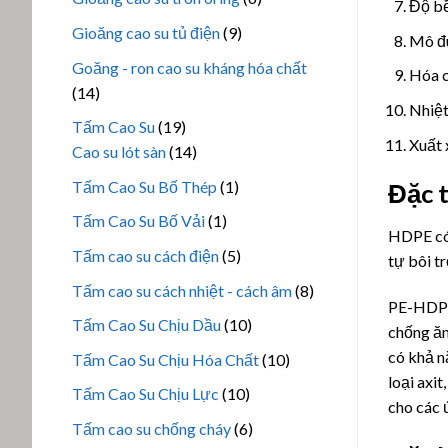
Độ b
phẩm
sản
9
Gioăng cao su tủ điện
9
Mô đu
phẩm
sản
Goăng - ron cao su kháng hóa chất
Hóa c
phẩm
14
14
Nhiệt
sản
19
Tấm Cao Su
19
phẩm
Xuất 
sản
14
Cao su lót sàn
14
phẩm
sản
1
Tấm Cao Su Bố Thép
1
Đặc 
phẩm
sản
1
Tấm Cao Su Bố Vải
1
phẩm
HDPE c
sản
5
Tấm cao su cách điện
5
tự bôi t
phẩm
sản
8
Tấm cao su cách nhiệt - cách âm
8
phẩm
PE-HDPE 
sản
10
Tấm Cao Su Chịu Dầu
10
chống ăn
phẩm
sản
có khả n
10
Tấm Cao Su Chịu Hóa Chất
10
phẩm
loại axi
sản
10
Tấm Cao Su Chịu Lực
10
cho các 
phẩm
sản
6
Tấm cao su chống cháy
6
phẩm