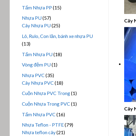
phẩm
sản
15
Tấm Nhựa PP
15
phẩm
sản
57
Nhựa PU
57
Cây 
phẩm
sản
25
Cây Nhựa PU
25
phẩm
sản
Lô, Rulo, Con lăn, bánh xe nhựa PU
phẩm
13
13
sản
18
Tấm Nhựa PU
18
phẩm
sản
1
Vòng đệm PU
1
phẩm
sản
35
Nhựa PVC
35
phẩm
sản
18
Cây Nhựa PVC
18
phẩm
sản
1
Cuộn Nhựa PVC Trong
1
phẩm
sản
1
Cuộn Nhựa Trong PVC
1
phẩm
Cây 
sản
16
Tấm Nhựa PVC
16
phẩm
sản
79
Nhựa Teflon - PTFE
79
phẩm
21
sản
Nhựa teflon cây
21