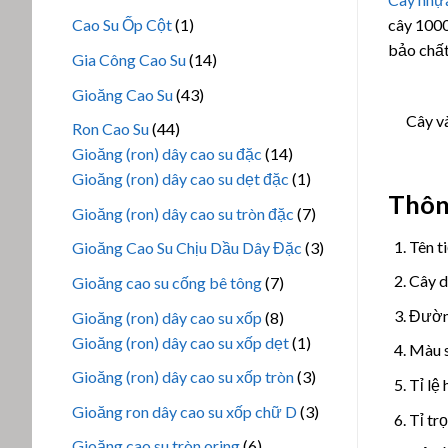
phẩm
sản
1
cây 1000
Cao Su Ốp Cột
1
phẩm
sản
bảo chất
14
Gia Công Cao Su
14
phẩm
sản
43
Gioăng Cao Su
43
phẩm
sản
Cây v
44
Ron Cao Su
44
phẩm
sản
14
Gioăng (ron) dây cao su đặc
14
phẩm
sản
1
Gioăng (ron) dây cao su dẹt đặc
1
Thôn
phẩm
sản
7
Gioăng (ron) dây cao su tròn đặc
7
phẩm
sản
Tên t
3
Gioăng Cao Su Chịu Dầu Dây Đặc
3
phẩm
sản
Cây 
7
Gioăng cao su cống bê tông
7
phẩm
sản
Đườn
8
Gioăng (ron) dây cao su xốp
8
phẩm
sản
1
Gioăng (ron) dây cao su xốp dẹt
1
Màu s
phẩm
sản
3
Gioăng (ron) dây cao su xốp tròn
3
Tỉ lệ
phẩm
sản
3
Gioăng ron dây cao su xốp chữ D
3
Tỉ tr
phẩm
sản
6
Gioăng cao su tròn oring
6