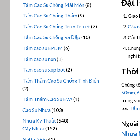
Đặt 
sản
8
Tấm Cao Su Chống Mài Mòn
8
phẩm
sản
9
Tấm Cao Su Chống Thấm
9
Giao 
phẩm
sản
7
Tấm Cao Su Chống Trơn Trượt
7
Cây 
phẩm
sản
10
Tấm Cao Su Chống Va Đập
10
Cắt t
phẩm
sản
6
Tấm cao su EPDM
6
Chúng
phẩm
sản
nghị 
1
Tấm cao su non
1
phẩm
sản
2
Tấm cao su xốp bọt
2
Thời
phẩm
sản
Tấm Thảm Cao Su Chống Tĩnh Điện
Chúng tô
phẩm
2
2
50mm
,
sản
1
Tấm Thảm Cao Su EVA
1
trong vò
phẩm
sản
tôi:
Tấm
103
Cao Su Nhựa
103
phẩm
sản
548
Nhựa Kỹ Thuật
548
Ngoài
phẩm
152
sản
Cây Nhựa
152
Nhựa 
sản
phẩm
41
Nhựa ABS
41