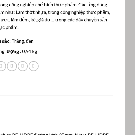
á
rong công nghiệp chế biến thực phẩm. Các ứng dụng
ẩm như: Làm thớt nhựa, trong công nghiệp thực phẩm,
rượt, làm đệm, kê, giá đỡ… trong các dây chuyền sản
hực phẩm.
 sắc:
Trắng, đen
ng lượng :
0,94 kg
anh nhựa PE-HDPE đường kính 35 mm. Nhựa PE-HDPE