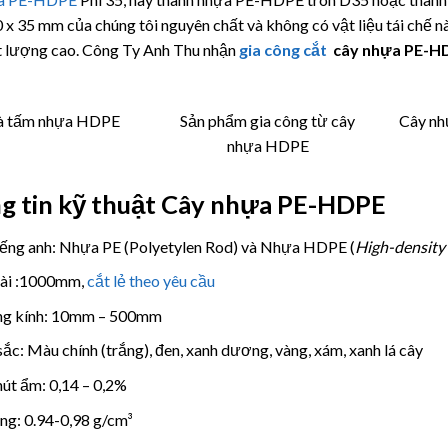
 x 35 mm của chúng tôi nguyên chất và không có vật liệu tái chế n
 lượng cao. Công Ty Anh Thu nhận
gia công cắt
cây nhựa PE-H
à tấm nhựa HDPE
Sản phẩm gia công từ cây
Cây nh
nhựa HDPE
g tin kỹ thuật Cây nhựa PE-HDPE
iếng anh: Nhựa PE (Polyetylen Rod) và Nhựa HDPE (
High-density
dài :1000mm,
cắt lẻ theo yêu cầu
g kính: 10mm – 500mm
ắc: Màu chính (trắng), đen, xanh dương, vàng, xám, xanh lá cây
 hút ẩm: 0,14 – 0,2%
ọng: 0.94-0,98 g/cm³