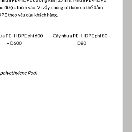
ào được thêm vào. Vì vậy, chúng tôi luôn có thể đảm
DPE
theo yêu cầu khách hàng.
ựa PE- HDPE phi 600
Cây nhựa PE- HDPE phi 80 –
– D600
D80
 polyethylene Rod)