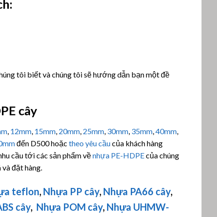
ch:
chúng tôi biết và chúng tôi sẽ hướng dẫn bạn một đề
PE cây
mm
,
12mm
,
15mm
,
20mm
,
25mm
,
30mm
,
35mm
,
40mm
,
0mm
đến D500 hoặc
theo yêu cầu
của khách hàng
 nhu cầu tới các sản phẩm về
nhựa PE-HDPE
của chúng
 và đặt hàng.
ựa teflon
,
Nhựa PP cây
,
Nhựa PA66 cây
,
BS cây
,
Nhựa POM cây
,
Nhựa
UHMW-