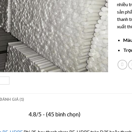
đánh gi
nhiều t
sản ph
thanh t
xuất t
Màu
Trọ
ĐÁNH GIÁ (1)
4.8/5 - (45 bình chọn)
a PE-HDPE
Phi 35, hay thanh nhựa PE-HDPE tròn D35 hoặc th