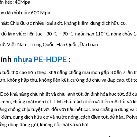
ền kéo: 40Mpa
n đàn hồi uốn: 600 Mpa
hất: Chịu được nhiều loại axit, kháng kiềm, dung dịch hữu cơ.
 độ làm việc: liên tục -30 ℃ ~ 90 ℃, ngắn hạn 110 ℃, nóng chảy 
xứ: Việt Nam, Trung Quốc, Hàn Quốc, Đài Loan
tính
nhựa PE-HDPE
:
ó
tuổi thọ cao hơn thép, khả năng chống mài mòn gấp 3 đến 7 lần th
rơn, không hấp thụ, không liên kết, cường độ chịu va đập cao, tốt t
có khả năng chịu nhiệt và chịu lạnh tốt, ổn định hóa học tốt, độ c
 mòn, chống mài mòn tốt.
Tính chất cách điện và điện môi tốt và 
ăng chống chịu tuyệt vời đối với hầu hết các hóa chất gia dụng và 
t, kiềm, dung dịch hữu cơ và nước nóng, cách điện tốt, dễ hàn.. Po
ứng dụng đóng gói, không độc hại và vô hại..