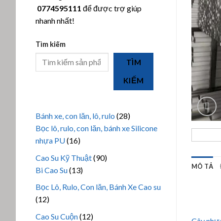
0774595111
để được trợ giúp
nhanh nhất!
Tìm kiếm
TÌM
KIẾM
28
Bánh xe, con lăn, lô, rulo
28
sản
Bọc lô, rulo, con lăn, bánh xe Silicone
16
phẩm
nhựa PU
16
sản
90
Cao Su Kỹ Thuật
90
phẩm
MÔ TẢ
13
sản
Bi Cao Su
13
sản
phẩm
Bọc Lô, Rulo, Con lăn, Bánh Xe Cao su
phẩm
12
12
sản
12
Cao Su Cuộn
12
Cây nhự