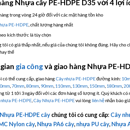
hàng Nhựa cây
PE-HDPE D35 với 4 lợi í
hàng trong vòng 24 giờ đối với các mặt hàng tồn kho
nhựa PE-HDPE
, chất lượng hạng nhất
heo kích thước là tùy chọn
 tôi có giá thấp nhất, nếu giá của chúng tôi không đúng. Hãy cho 
thay thế
 gian
gia công
và giao hàng Nhựa PE-HD
i có thể cung cấp, giao hàng
Cây nhựa PE-HDPE
đường kính:
10
60mm
,
70mm
,
80mm
,
90mm
,
110mm
,
130mm
,
150mm
,
180mm
,
20
ng từ 1 tới 3 ngày đối với các đơn hàng số lượng ít. Quý khách có
 nhựa PE-HDPE
,
Cây Nhựa PE-HDPE
vui lòng
liên hệ
nhận báo giá
Nhựa PE-HDPE cây
chúng tôi có cung cấp:
Cây nh
MC Nylon cây
,
Nhựa PA6 cây
,
nhựa PU cây
,
Nhựa A