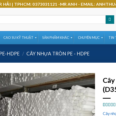
-MR HẢI | TPHCM: 0373031121 -MR ANH - EMAIL: AN
CAO SU KỸ THUẬT
SẢN PHẨM KHÁC
CHUYÊN MỤC
TIN
PE-HDPE
/
CÂY NHỰA TRÒN PE - HDPE
Cây
(D3
5.00
1
trê
Cây n
dựa trê