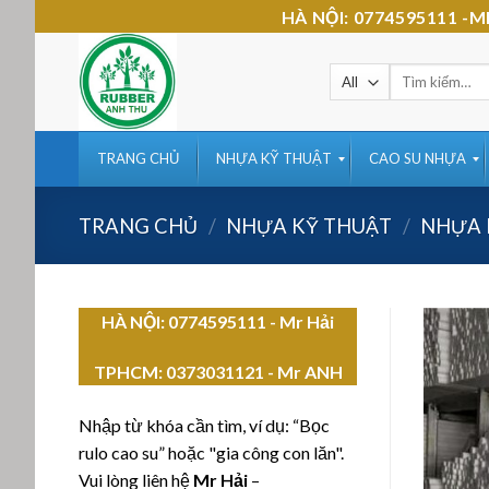
Skip
HÀ NỘI: 0774595111 
to
content
Tìm
kiếm:
TRANG CHỦ
NHỰA KỸ THUẬT
CAO SU NHỰA
TRANG CHỦ
/
NHỰA KỸ THUẬT
/
NHỰA 
HÀ NỘI: 0774595111
- Mr Hải
TPHCM:
0373031121 - Mr ANH
Nhập từ khóa cần tìm, ví dụ: “Bọc
rulo cao su” hoặc "gia công con lăn".
Vui lòng liên hệ
Mr Hải
–