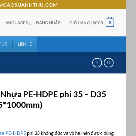
HTHU@CAOSUANHTHU.COM
0
LANGUAGES
ĐĂNG NHẬP
GIỎ HÀNG /
$
0.00
 TỨC
LIÊN HỆ
 Nhựa PE-HDPE phi 35 – D35
5*1000mm)
n 5
hựa PE-HDPE
phi 35 không độc và vô hại nên được dùng
n