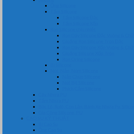
Ống Silicone
Tấm Silicone
Tấm Silicone Đặc
Tấm Silicone Xốp
Ron Silicone chịu nhiệt
Ron Dây Silicone Đặc Vuông & Ch
Gioăng Ron Silicone Tròn Đặc
Ron Dây Silicone Xốp Vuông & Ch
Gioăng Silicone Xốp Tròn
Ron Oring Silicone
Bi Silicone
Nút, Nắp, Núm Silicone
Nắp Chụp Silicone
Nút Bịt Silicone
Phích Cắm Silicone
Cây Nhựa PU
Tấm Nhựa PU
Bọc Lô, Rulô, Con Lăn, Bánh Xe Nhựa Pu, Silico
Gia Công Silicone, PU
CAO SU KỸ THUẬT
Bi Cao Su
Ống Cao Su