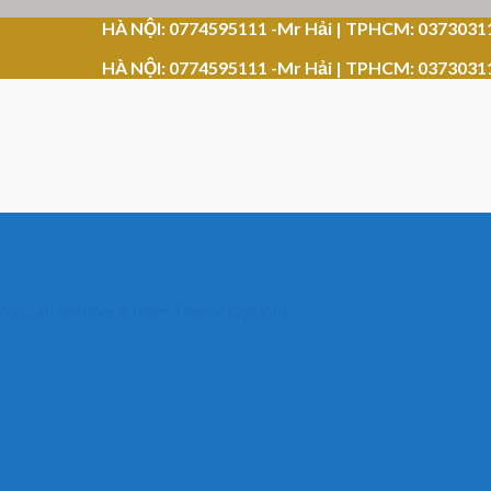
HÀ NỘI: 0774595111 -Mr Hải | TPHCM: 0373031
HÀ NỘI: 0774595111 -Mr Hải | TPHCM: 0373031
 You can remove it from Theme Options.