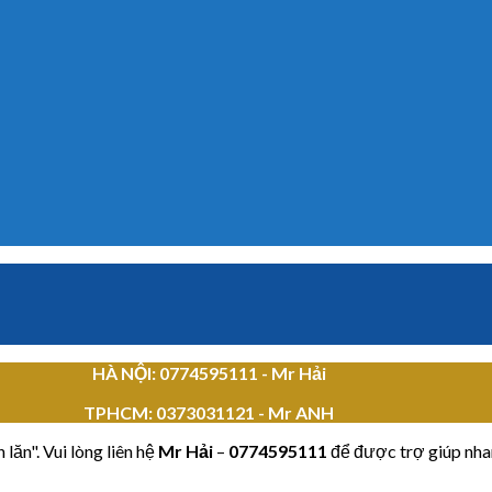
HÀ NỘI: 0774595111
- Mr Hải
TPHCM:
0373031121 - Mr ANH
lăn". Vui lòng liên hệ
Mr Hải
–
0774595111
để được trợ giúp nha