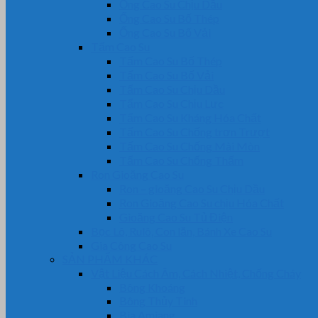
Ống Cao Su Chịu Dầu
Ống Cao Su Bố Thép
Ống Cao Su Bố Vải
Tấm Cao Su
Tấm Cao Su Bố Thép
Tấm Cao Su Bố Vải
Tấm Cao Su Chịu Dầu
Tấm Cao Su Chịu Lực
Tấm Cao Su Kháng Hóa Chất
Tấm Cao Su Chống trơn Trượt
Tấm Cao Su Chống Mài Mòn
Tấm Cao Su Chống Thấm
Ron Gioăng Cao Su
Ron – gioăng Cao Su Chịu Dầu
Ron Gioăng Cao Su chịu Hóa Chất
Gioăng Cao Su Tủ Điện
Bọc Lô, Rulô, Con lăn, Bánh Xe Cao Su
Gia Công Cao Su
SẢN PHẨM KHÁC
Vật Liệu Cách Âm, Cách Nhiệt, Chống Cháy
Bông Khoáng
Bông Thủy Tinh
Bìa Amiang