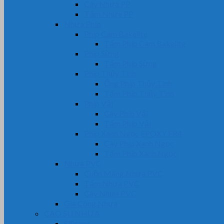
Cây Nhựa PP
Tấm Nhựa PP
Nhựa Phíp
Phip Cam Bakelite
Tấm Phíp Cam Bakelite
Phíp Sừng
Tấm Phíp Sừng
Phíp Thủy Tinh
Ống Phíp Thủy Tinh
Tấm Phíp Thủy Tinh
Phíp Vải
Cây Phíp Vải
Tấm Phíp Vải
Phíp Xanh Ngọc EPOXY FR4
Cây Phíp Xanh Ngọc
Tấm Phíp Xanh Ngọc
Nhựa PVC
Cuộn Màng Nhựa PVC
Tấm Nhựa PVC
Cây Nhựa PVC
Gia Công Nhựa
CAO SU NHỰA
Silicone