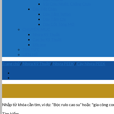
Vải Chịu Nhiệt, Chống Cháy
Dây Tết Chèn
Dây Tẩm Teflon
Dây Tẩm Chì
Dây Cốt Tông Mỡ
CHUYÊN MỤC
Nhựa Kỹ Thuật
Cao Su Kỹ Thuật
Silicone
TIN TỨC
LIÊN HỆ
Trang chủ
/
Nhựa Kỹ Thuật
/
Nhựa PEEK
/
Cây Nhựa PEEK
Nhập từ khóa cần tìm, ví dụ: “Bọc rulo cao su” hoặc "gia công con 
Tìm kiếm