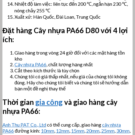
Nhiệt độ làm việc: liên tục đến 200 ℃, ngắn hạn 230 ℃,
nóng chảy 255 ℃
Xuất xứ: Hàn Quốc, Đài Loan, Trung Quốc
Đặt hàng Cây
nhựa PA66 D80
với 4 lợi
ích:
Giao hàng trong vòng 24 giờ đối với các mặt hàng tồn
kho
Cây nhựa PA66
, chất lượng hạng nhất
Cắt theo kích thước là tùy chọn
Chúng tôi có giá thấp nhất, nếu giá của chúng tôi không
đúng. Hãy cho chúng tôi biết và chúng tôi sẽ hướng dẫn
bạn một đề nghị thay thế
Thời gian
gia công
và giao hàng
cây
nhựa PA66
:
Anh Thu PAT Co., Ltd
có thể cung cấp, giao hàng
cây nhựa
PA66
đường kính:
10mm
,
12mm
,
15mm
,
20mm
,
25mm
,
30mm
,