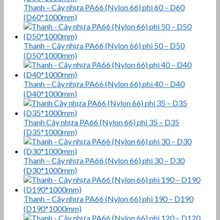
Thanh – Cây nhựa PA66 (Nylon 66) phi 60 – D60
(D60*1000mm)
Thanh – Cây nhựa PA66 (Nylon 66) phi 50 – D50
(D50*1000mm)
Thanh – Cây nhựa PA66 (Nylon 66) phi 40 – D40
(D40*1000mm)
Thanh Cây nhựa PA66 (Nylon 66) phi 35 – D35
(D35*1000mm)
Thanh – Cây nhựa PA66 (Nylon 66) phi 30 – D30
(D30*1000mm)
Thanh – Cây nhựa PA66 (Nylon 66) phi 190 – D190
(D190*1000mm)