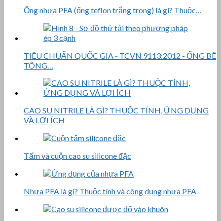
Ống nhựa PFA (ống teflon trắng trong) là gì? Thuộc…
TIÊU CHUẨN QUỐC GIA - TCVN 9113:2012 - ỐNG BÊ
TÔNG…
CAO SU NITRILE LÀ GÌ? THUỘC TÍNH, ỨNG DỤNG
VÀ LỢI ÍCH
Tấm và cuộn cao su silicone đặc
Nhựa PFA là gì? Thuộc tính và công dụng nhựa PFA