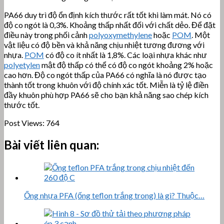
PA66 duy trì độ ổn định kích thước rất tốt khi làm mát. Nó có
độ co ngót là 0,3%. Khoảng thấp nhất đối với chất dẻo. Để đặt
điều này trong phối cảnh
polyoxymethylene
hoặc
POM
. Một
vật liệu có độ bền và khả năng chịu nhiệt tương đương với
nhựa.
POM
có độ co ít nhất là 1,8%. Các loại nhựa khác như
polyetylen
mật độ thấp có thể có độ co ngót khoảng 2% hoặc
cao hơn. Độ co ngót thấp của PA66 có nghĩa là nó được tạo
thành tốt trong khuôn với độ chính xác tốt. Miễn là tỷ lệ điền
đầy khuôn phù hợp PA66 sẽ cho bạn khả năng sao chép kích
thước tốt.
Post Views:
764
Bài viết liên quan:
Ống nhựa PFA (ống teflon trắng trong) là gì? Thuộc…