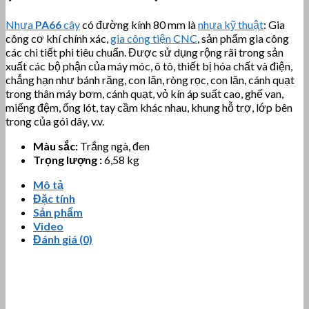
Nhựa
PA66
cây
có đường kính 80 mm là
nhựa kỹ thuật
: Gia
công cơ khí chính xác,
gia công tiện CNC
, sản phẩm gia công
các chi tiết phi tiêu chuẩn. Được sử dụng rộng rãi trong sản
xuất các bộ phận của máy móc, ô tô, thiết bị hóa chất và điện,
chẳng hạn như bánh răng, con lăn, ròng rọc, con lăn, cánh quạt
trong thân máy bơm, cánh quạt, vỏ kín áp suất cao, ghế van,
miếng đệm, ống lót, tay cầm khác nhau, khung hỗ trợ, lớp bên
trong của gói dây, v.v.
Màu sắc:
Trắng ngà, đen
Trọng lượng :
6,58 kg
Mô tả
Đặc tính
Sản phẩm
Video
Đánh giá (0)