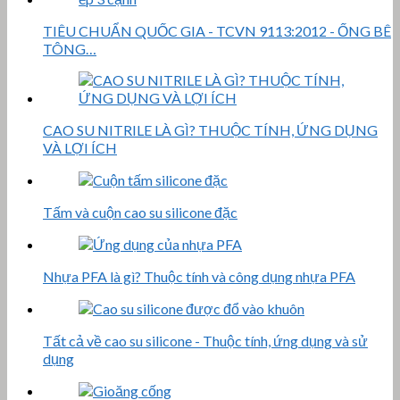
TIÊU CHUẨN QUỐC GIA - TCVN 9113:2012 - ỐNG BÊ
TÔNG…
CAO SU NITRILE LÀ GÌ? THUỘC TÍNH, ỨNG DỤNG
VÀ LỢI ÍCH
Tấm và cuộn cao su silicone đặc
Nhựa PFA là gì? Thuộc tính và công dụng nhựa PFA
Tất cả về cao su silicone - Thuộc tính, ứng dụng và sử
dụng