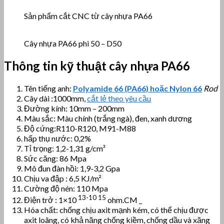
Sản phẩm cắt CNC từ cây nhựa PA66
Cây nhựa PA66 phi 50 – D50
Thông tin kỹ thuật cây nhựa PA66
Tên tiếng anh:
Polyamide 66 (PA66) hoặc Nylon 66
Rod
Cây dài :1000mm,
cắt lẻ theo yêu cầu
Đường kính: 10mm – 200mm
Màu sắc: Màu chính (trắng ngà), đen, xanh dương
Độ cứng:R110-R120, M91-M88
hấp thụ nước: 0,2%
Tỉ trọng: 1,2-1,31 g/cm³
Sức căng: 86 Mpa
Mô đun đàn hồi: 1,9-3,2 Gpa
Chịu va đập : 6,5 KJ/m²
Cường độ nén: 110 Mpa
13-10
15
Điện trở : 1×10
ohm.CM _
Hóa chất: chống chịu axit mạnh kém, có thể chịu được
axit loãng, có khả năng chống kiềm, chống dầu và xăng