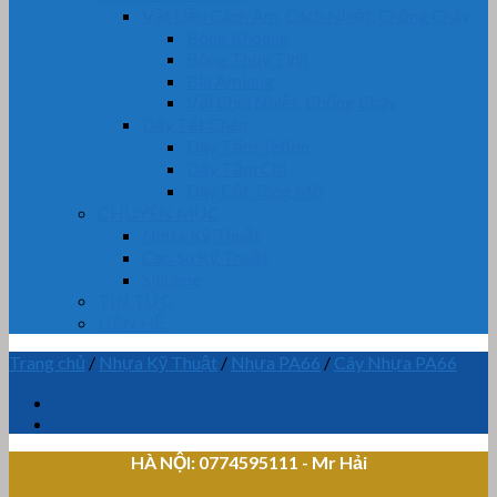
Vật Liệu Cách Âm, Cách Nhiệt, Chống Cháy
Bông Khoáng
Bông Thủy Tinh
Bìa Amiang
Vải Chịu Nhiệt, Chống Cháy
Dây Tết Chèn
Dây Tẩm Teflon
Dây Tẩm Chì
Dây Cốt Tông Mỡ
CHUYÊN MỤC
Nhựa Kỹ Thuật
Cao Su Kỹ Thuật
Silicone
TIN TỨC
LIÊN HỆ
Trang chủ
/
Nhựa Kỹ Thuật
/
Nhựa PA66
/
Cây Nhựa PA66
HÀ NỘI: 0774595111
- Mr Hải