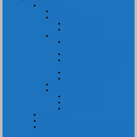
Silicone
Ống Silicone
Tấm Silicone
Tấm Silicone Đặc
Tấm Silicone Xốp
Ron Silicone chịu nhiệt
Ron Dây Silicone Đặc Vuông &
Chữ Nhật
Gioăng Ron Silicone Tròn Đặc
Ron Dây Silicone Xốp Vuông &
Chữ Nhật
Gioăng Silicone Xốp Tròn
Ron Oring Silicone
Bi Silicone
Nút, Nắp, Núm Silicone
Nắp Chụp Silicone
Nút Bịt Silicone
Phích Cắm Silicone
Cây Nhựa PU
Tấm Nhựa PU
Bọc Lô, Rulô, Con Lăn, Bánh Xe Nhựa Pu,
Silicone