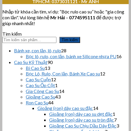
TPHCM:
0373031121 - Mr ANH
Nhập từ khóa cần tìm, ví dụ: “Bọc rulo cao su” hoặc "gia công
con lăn". Vui lòng liên hệ
Mr Hải
–
0774595111
để được trợ
giúp nhanh nhất!
Tìm kiếm
Tìm kiếm
28
Bánh xe, con lăn, lô, rulo
28
sản
16
Bọc lô, rulo, con lăn, bánh xe Silicone nhựa PU
16
phẩm
sản
90
Cao Su Kỹ Thuật
90
sản
phẩ
13
Bi Cao Su
13
sản
phẩm
12
Bọc Lô, Rulo, Con lăn, Bánh Xe Cao su
12
sản
phẩm
12
Cao Su Cuộn
12
sản
phẩm
1
Cao Su Ốp Cột
1
phẩm
sản
14
Gia Công Cao Su
14
phẩm
43
sản
Gioăng Cao Su
43
sản
44
phẩm
Ron Cao Su
44
sản
phẩm
14
Gioăng (ron) dây cao su đặc
14
sản
phẩm
1
Gioăng (ron) dây cao su dẹt đặc
1
phẩm
sản
7
Gioăng (ron) dây cao su tròn đặc
7
phẩm
sản
3
Gioăng Cao Su Chịu Dầu Dây Đặc
3
phẩm
sản