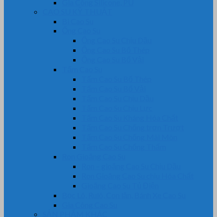
Gia Công Silicone, PU
CAO SU KỸ THUẬT
Bi Cao Su
Ống Cao Su
Ống Cao Su Chịu Dầu
Ống Cao Su Bố Thép
Ống Cao Su Bố Vải
Tấm Cao Su
Tấm Cao Su Bố Thép
Tấm Cao Su Bố Vải
Tấm Cao Su Chịu Dầu
Tấm Cao Su Chịu Lực
Tấm Cao Su Kháng Hóa Chất
Tấm Cao Su Chống trơn Trượt
Tấm Cao Su Chống Mài Mòn
Tấm Cao Su Chống Thấm
Ron Gioăng Cao Su
Ron – gioăng Cao Su Chịu Dầu
Ron Gioăng Cao Su chịu Hóa Chất
Gioăng Cao Su Tủ Điện
Bọc Lô, Rulô, Con lăn, Bánh Xe Cao Su
Gia Công Cao Su
SẢN PHẨM KHÁC