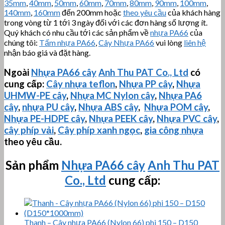
35mm
,
40mm
,
50mm
,
60mm
,
70mm
,
80mm
,
90mm
,
100mm
,
140mm
,
160mm
đến 200mm hoặc
theo yêu cầu
của khách hàng
trong vòng từ 1 tới 3 ngày đối với các đơn hàng số lượng ít.
Quý khách có nhu cầu tới các sản phẩm về
nhựa PA66
của
chúng tôi:
Tấm nhựa PA66
,
Cây Nhựa PA66
vui lòng
liên hệ
nhận báo giá và đặt hàng.
Ngoài
Nhựa PA66 cây
Anh Thu PAT Co., Ltd
có
cung cấp:
Cây nhựa teflon
,
Nhựa PP cây
,
Nhựa
UHMW-PE
cây
,
Nhựa MC Nylon cây
,
Nhựa PA6
cây
,
nhựa PU cây
,
Nhựa ABS cây
,
Nhựa POM cây
,
Nhựa PE-HDPE cây
,
Nhựa PEEK cây
,
Nhựa PVC cây
,
cây phíp vải
,
Cây phíp xanh ngọc
,
gia công nhựa
theo yêu cầu.
Sản phẩm
Nhựa PA66 cây
Anh Thu PAT
Co., Ltd
cung cấp:
Thanh – Cây nhựa PA66 (Nylon 66) phi 150 – D150