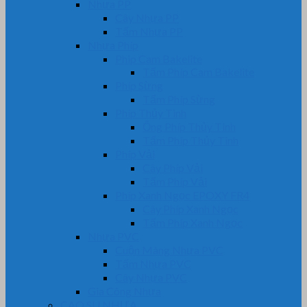
Nhựa PP
Cây Nhựa PP
Tấm Nhựa PP
Nhựa Phíp
Phip Cam Bakelite
Tấm Phíp Cam Bakelite
Phíp Sừng
Tấm Phíp Sừng
Phíp Thủy Tinh
Ống Phíp Thủy Tinh
Tấm Phíp Thủy Tinh
Phíp Vải
Cây Phíp Vải
Tấm Phíp Vải
Phíp Xanh Ngọc EPOXY FR4
Cây Phíp Xanh Ngọc
Tấm Phíp Xanh Ngọc
Nhựa PVC
Cuộn Màng Nhựa PVC
Tấm Nhựa PVC
Cây Nhựa PVC
Gia Công Nhựa
CAO SU NHỰA