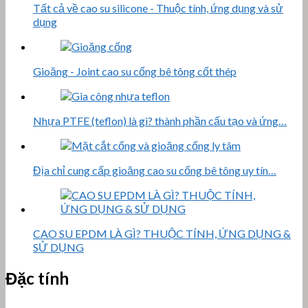
Tất cả về cao su silicone - Thuộc tính, ứng dụng và sử
dụng
Gioăng - Joint cao su cống bê tông cốt thép
Nhựa PTFE (teflon) là gì? thành phần cấu tạo và ứng…
Địa chỉ cung cấp gioăng cao su cống bê tông uy tín…
CAO SU EPDM LÀ GÌ? THUỘC TÍNH, ỨNG DỤNG &
SỬ DỤNG
Đặc tính