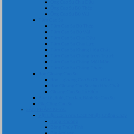
Ống Cao Su Chịu Dầu
Ống Cao Su Bố Thép
Ống Cao Su Bố Vải
Tấm Cao Su
Tấm Cao Su Bố Thép
Tấm Cao Su Bố Vải
Tấm Cao Su Chịu Dầu
Tấm Cao Su Chịu Lực
Tấm Cao Su Kháng Hóa Chất
Tấm Cao Su Chống trơn Trượt
Tấm Cao Su Chống Mài Mòn
Tấm Cao Su Chống Thấm
Ron Gioăng Cao Su
Ron – gioăng Cao Su Chịu Dầu
Ron Gioăng Cao Su chịu Hóa Chất
Gioăng Cao Su Tủ Điện
Bọc Lô, Rulô, Con lăn, Bánh Xe Cao Su
Gia Công Cao Su
SẢN PHẨM KHÁC
Vật Liệu Cách Âm, Cách Nhiệt, Chống Cháy
Bông Khoáng
Bông Thủy Tinh
Bìa Amiang