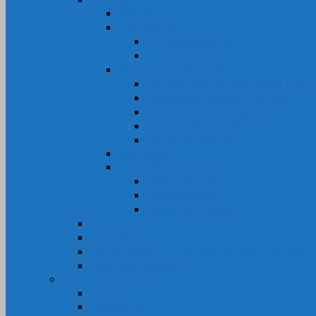
Ống Silicone
Tấm Silicone
Tấm Silicone Đặc
Tấm Silicone Xốp
Ron Silicone chịu nhiệt
Ron Dây Silicone Đặc Vuông & Ch
Gioăng Ron Silicone Tròn Đặc
Ron Dây Silicone Xốp Vuông & Ch
Gioăng Silicone Xốp Tròn
Ron Oring Silicone
Bi Silicone
Nút, Nắp, Núm Silicone
Nắp Chụp Silicone
Nút Bịt Silicone
Phích Cắm Silicone
Cây Nhựa PU
Tấm Nhựa PU
Bọc Lô, Rulô, Con Lăn, Bánh Xe Nhựa Pu, Silico
Gia Công Silicone, PU
CAO SU KỸ THUẬT
Bi Cao Su
Ống Cao Su