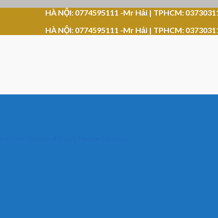
HÀ NỘI: 0774595111 -Mr Hải | TPHCM: 0373031
HÀ NỘI: 0774595111 -Mr Hải | TPHCM: 0373031
 You can remove it from Theme Options.