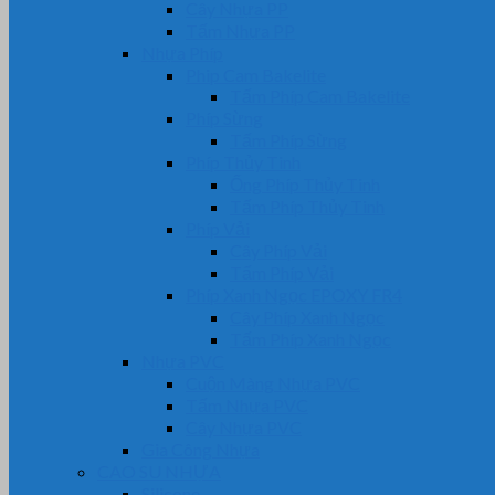
Cây Nhựa PP
Tấm Nhựa PP
Nhựa Phíp
Phip Cam Bakelite
Tấm Phíp Cam Bakelite
Phíp Sừng
Tấm Phíp Sừng
Phíp Thủy Tinh
Ống Phíp Thủy Tinh
Tấm Phíp Thủy Tinh
Phíp Vải
Cây Phíp Vải
Tấm Phíp Vải
Phíp Xanh Ngọc EPOXY FR4
Cây Phíp Xanh Ngọc
Tấm Phíp Xanh Ngọc
Nhựa PVC
Cuộn Màng Nhựa PVC
Tấm Nhựa PVC
Cây Nhựa PVC
Gia Công Nhựa
CAO SU NHỰA
Silicone