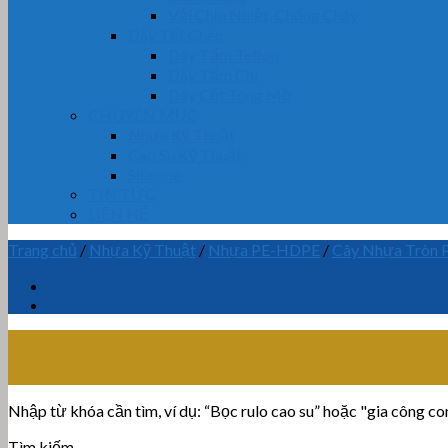
Vải Chịu Nhiệt, Chống Cháy
Dây Tết Chèn
Dây Tẩm Teflon
Dây Tẩm Chì
Dây Cốt Tông Mỡ
CHUYÊN MỤC
Nhựa Kỹ Thuật
Cao Su Kỹ Thuật
Silicone
TIN TỨC
LIÊN HỆ
Trang chủ
/
Nhựa Kỹ Thuật
/
Nhựa PE-HDPE
/
Cây Nhựa Tròn 
Nhập từ khóa cần tìm, ví dụ: “Bọc rulo cao su” hoặc "gia công con 
Tìm kiếm