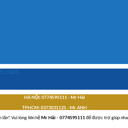
PE - HDPE
HÀ NỘI: 0774595111
- Mr Hải
TPHCM:
0373031121 - Mr ANH
lăn". Vui lòng liên hệ
Mr Hải
–
0774595111
để được trợ giúp nha